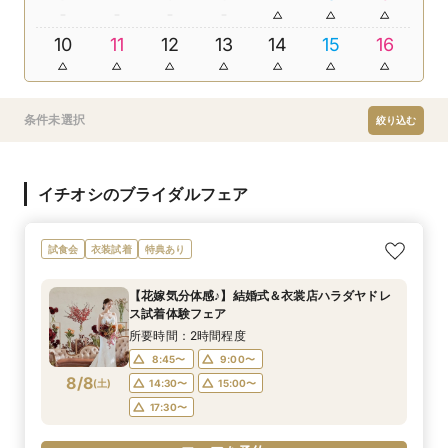
10
11
12
13
14
15
16
条件未選択
絞り込む
イチオシのブライダルフェア
試食会
衣装試着
特典あり
【花嫁気分体感♪】結婚式＆衣裳店ハラダヤドレ
ス試着体験フェア
所要時間：2時間程度
8:45〜
9:00〜
8/8
(
土
)
14:30〜
15:00〜
17:30〜