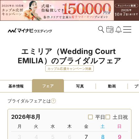
エミリア（Wedding Court 
EMILIA）のブライダルフェア
カップル応援キャンペーン対象
フェア
基本情報
写真
動画
プ
ブライダルフェアとは
2026年8月
平日
土日祝
月
火
水
木
金
土
日
3
4
5
6
7
8
9