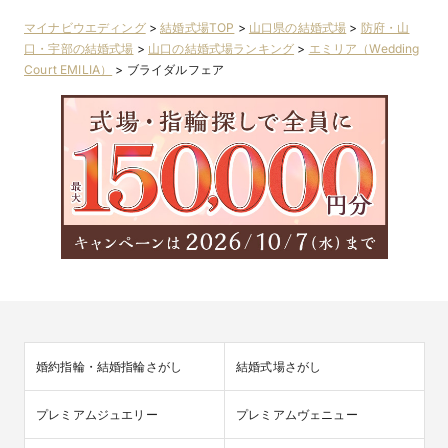
マイナビウエディング
>
結婚式場TOP
>
山口県の結婚式場
>
防府・山
口・宇部の結婚式場
>
山口の結婚式場ランキング
>
エミリア（Wedding
Court EMILIA）
>
ブライダルフェア
婚約指輪・結婚指輪さがし
結婚式場さがし
プレミアムジュエリー
プレミアムヴェニュー