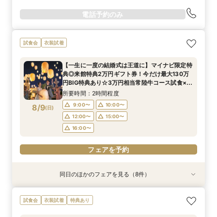
電話予約のみ
試食会
衣装試着
【一生に一度の結婚式は王道に】マイナビ限定特
典◎来館特典2万円ギフト券！今だけ最大130万
円BIG特典あり☆3万円相当常陸牛コース試食×新
作ドレス試着も叶う♪
所要時間：2時間程度
9:00〜
10:00〜
8/9
(
日
)
12:00〜
15:00〜
16:00〜
フェアを予約
同日のほかのフェアを見る（8件）
試食会
試食会
試食会
試食会
試食会
特典あり
試食会
衣装試着
衣装試着
衣装試着
衣装試着
衣装試着
特典あり
特典あり
特典あり
特典あり
特典あり
『結婚式をするか迷っているおふたりへ』なんで
「結婚式っていくらお金かかるの？」見学前に
お子様と叶える☆パパママ婚＆マタニティ相談会
【少人数・家族婚おすすめ*】おもてなし料理試
【何もきまってなくてOK◎】常陸牛試食&初見学
【2件目からの見学】絶品料理試食&安心見積も
【オンライン相談会】スマホで簡単！外出不要！
【気軽に90分見学】効率よく短時間で見学&相談
試食会
衣装試着
特典あり
も相談会
30分無料オンライン相談会
食&相談会
おすすめの相談会
り相談会
お悩みなんでも相談＆動画で会場見学会＆見積
☆クイックフェア
所要時間：2時間程度
り！いそがしいお２人やマタニティの方もオスス