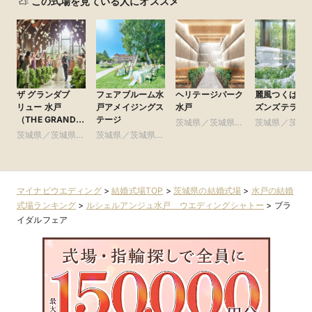
この式場を見ている人にオススメ
ザ グランダブ
フェアブルーム水
ヘリテージパーク
麗風つくば シ
リュー 水戸
戸アメイジングス
水戸
ズンズテラス
（THE GRANDW
テージ
茨城県／茨城県全
茨城県／茨城
MITO）
茨城県／茨城県全
茨城県／茨城県全
域
域
域
域
マイナビウエディング
>
結婚式場TOP
>
茨城県の結婚式場
>
水戸の結婚
式場ランキング
>
ルシェルアンジュ水戸 ウエディングシャトー
>
ブラ
イダルフェア