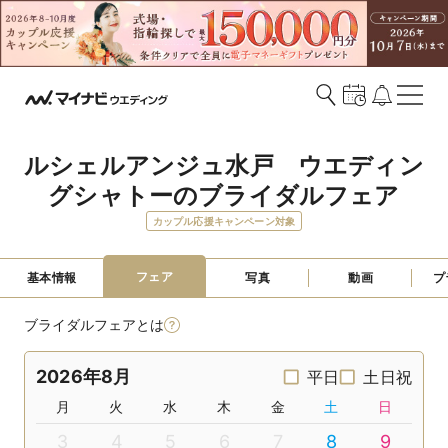
ルシェルアンジュ水戸　ウエディン
グシャトーのブライダルフェア
カップル応援キャンペーン対象
フェア
基本情報
写真
動画
プ
ブライダルフェアとは
2026年8月
平日
土日祝
月
火
水
木
金
土
日
3
4
5
6
7
8
9