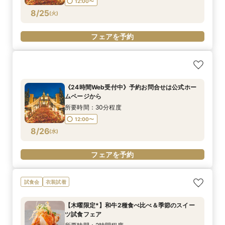
12:00〜
フェアを予約
フェアを予約
フェアを予約
フェアを予約
フェアを予約
フェアを予約
8/25
(
火
)
フェアを予約
《24時間Web受付中》予約お問合せは公式ホー
ムページから
所要時間：30分程度
12:00〜
8/26
(
水
)
フェアを予約
試食会
衣装試着
【木曜限定*】和牛2種食べ比べ＆季節のスイー
ツ試食フェア