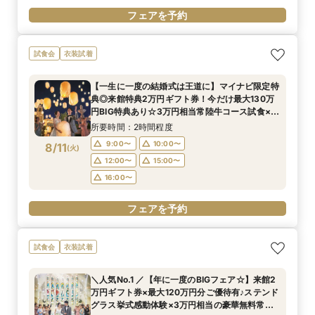
フェアを予約
試食会
衣装試着
【一生に一度の結婚式は王道に】マイナビ限定特
典◎来館特典2万円ギフト券！今だけ最大130万
円BIG特典あり☆3万円相当常陸牛コース試食×新
作ドレス試着も叶う♪
所要時間：2時間程度
9:00〜
10:00〜
8/11
(
火
)
12:00〜
15:00〜
16:00〜
フェアを予約
試食会
衣装試着
＼人気No.1 ／【年に一度のBIGフェア☆】来館2
万円ギフト券×最大120万円分ご優待有♪ステンド
グラス挙式感動体験×3万円相当の豪華無料常陸