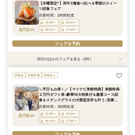
【木曜限定*】和牛2種食べ比べ＆季節のスイー
12:00〜
12:00〜
12:00〜
12:00〜
12:00〜
12:00〜
14:00〜
14:00〜
14:00〜
14:00〜
14:00〜
ツ試食フェア
8/12
8/12
8/12
8/12
8/12
8/12
(
(
(
(
(
(
水
水
水
水
水
水
)
)
)
)
)
)
16:00〜
16:00〜
16:00〜
16:00〜
16:00〜
17:00〜
17:00〜
17:00〜
17:00〜
17:00〜
所要時間：2時間程度
12:00〜
14:00〜
フェアを予約
フェアを予約
フェアを予約
フェアを予約
フェアを予約
フェアを予約
8/13
(
木
)
16:00〜
17:00〜
フェアを予約
同日のほかのフェアを見る（6件）
特典あり
試食会
試食会
試食会
試食会
試食会
衣装試着
衣装試着
特典あり
衣装試着
衣装試着
特典あり
「結婚式っていくらお金かかるの？」見学前に
『結婚式をするか迷っているおふたりへ』なんで
お子様と叶える★パパママ婚＆マタニティ安心相
【気軽に90分見学】効率よく短時間で見学&相談
【少人数・家族婚おすすめ*】おもてなし料理試
【何もきまってなくてOK◎】常陸牛試食&初見学
試食会
衣装試着
特典あり
30分無料オンライン相談会
も相談会
談会フェア
☆クイックフェア
食&相談会
おすすめの相談会
所要時間：30分程度
所要時間：2時間程度
所要時間：2時間程度
所要時間：1時間30分程度
所要時間：2時間程度
所要時間：2時間程度
＼平日もお得！／【マイナビ来館特典】来館特典
12:00〜
12:00〜
12:00〜
12:00〜
12:00〜
12:00〜
14:00〜
14:00〜
14:00〜
14:00〜
14:00〜
２万円ギフト券♪豪華10大特典付＆厳選コース試
8/13
8/13
8/13
8/13
8/13
8/13
食＆ステンドグラスの大聖堂見学も叶う♪見積り
(
(
(
(
(
(
木
木
木
木
木
木
)
)
)
)
)
)
16:00〜
16:00〜
16:00〜
16:00〜
16:00〜
17:00〜
17:00〜
17:00〜
17:00〜
17:00〜
しっかり相談♪
所要時間：2時間程度
フェアを予約
フェアを予約
フェアを予約
フェアを予約
フェアを予約
フェアを予約
12:00〜
14:00〜
8/14
(
金
)
16:00〜
17:00〜
フェアを予約