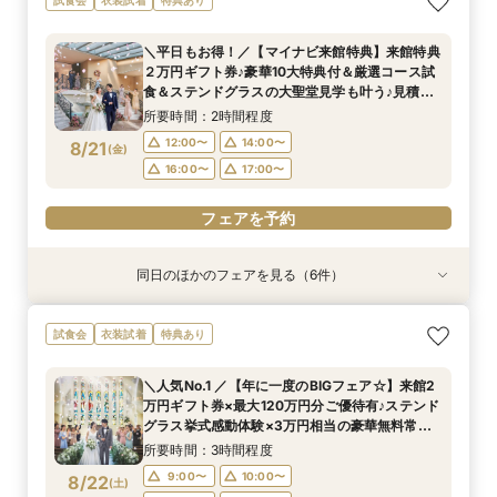
30分無料オンライン相談会
も相談会
談会フェア
☆クイックフェア
食&相談会
おすすめの相談会
所要時間：30分程度
所要時間：2時間程度
所要時間：2時間程度
所要時間：1時間30分程度
所要時間：2時間程度
所要時間：2時間程度
＼平日もお得！／【マイナビ来館特典】来館特典
12:00〜
12:00〜
12:00〜
12:00〜
12:00〜
12:00〜
14:00〜
14:00〜
14:00〜
14:00〜
14:00〜
２万円ギフト券♪豪華10大特典付＆厳選コース試
8/20
8/20
8/20
8/20
8/20
8/20
食＆ステンドグラスの大聖堂見学も叶う♪見積り
(
(
(
(
(
(
木
木
木
木
木
木
)
)
)
)
)
)
16:00〜
16:00〜
16:00〜
16:00〜
16:00〜
17:00〜
17:00〜
17:00〜
17:00〜
17:00〜
しっかり相談♪
所要時間：2時間程度
フェアを予約
フェアを予約
フェアを予約
フェアを予約
フェアを予約
フェアを予約
12:00〜
14:00〜
8/21
(
金
)
16:00〜
17:00〜
フェアを予約
同日のほかのフェアを見る（6件）
特典あり
試食会
試食会
試食会
試食会
試食会
衣装試着
衣装試着
特典あり
衣装試着
衣装試着
特典あり
「結婚式っていくらお金かかるの？」見学前に
『結婚式をするか迷っているおふたりへ』なんで
お子様と叶える★パパママ婚＆マタニティ安心相
【気軽に90分見学】効率よく短時間で見学&相談
【少人数・家族婚おすすめ*】おもてなし料理試
【何もきまってなくてOK◎】常陸牛試食&初見学
試食会
衣装試着
特典あり
30分無料オンライン相談会
も相談会
談会フェア
☆クイックフェア
食&相談会
おすすめの相談会
所要時間：30分程度
所要時間：2時間程度
所要時間：2時間程度
所要時間：1時間30分程度
所要時間：2時間程度
所要時間：2時間程度
＼人気No.1 ／【年に一度のBIGフェア☆】来館2
12:00〜
12:00〜
12:00〜
12:00〜
12:00〜
12:00〜
14:00〜
14:00〜
14:00〜
14:00〜
14:00〜
万円ギフト券×最大120万円分ご優待有♪ステンド
8/21
8/21
8/21
8/21
8/21
8/21
グラス挙式感動体験×3万円相当の豪華無料常陸
(
(
(
(
(
(
金
金
金
金
金
金
)
)
)
)
)
)
16:00〜
16:00〜
16:00〜
16:00〜
16:00〜
17:00〜
17:00〜
17:00〜
17:00〜
17:00〜
牛コース♪まずは頼れるプランナーに相談しよう
所要時間：3時間程度
フェアを予約
フェアを予約
フェアを予約
フェアを予約
フェアを予約
フェアを予約
9:00〜
10:00〜
8/22
(
土
)