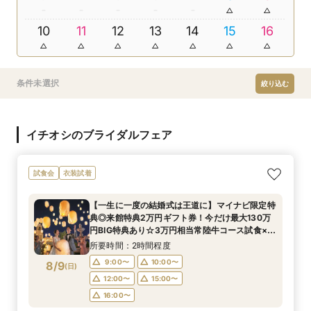
10
11
12
13
14
15
16
条件未選択
絞り込む
イチオシのブライダルフェア
試食会
衣装試着
【一生に一度の結婚式は王道に】マイナビ限定特
典◎来館特典2万円ギフト券！今だけ最大130万
円BIG特典あり☆3万円相当常陸牛コース試食×新
作ドレス試着も叶う♪
所要時間：2時間程度
9:00〜
10:00〜
8/9
(
日
)
12:00〜
15:00〜
16:00〜