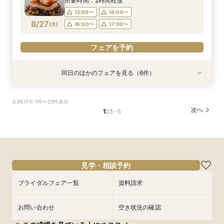
所要時間：2時間程度
12:00〜
14:00〜
8/27
(
木
)
16:00〜
17:00〜
フェアを予約
同日のほかのフェアを見る（6件）
特典あり
試食会
試食会
試食会
試食会
試食会
衣装試着
衣装試着
特典あり
衣装試着
衣装試着
特典あり
「結婚式っていくらお金かかるの？」見学前に
『結婚式をするか迷っているおふたりへ』なんで
お子様と叶える★パパママ婚＆マタニティ安心相
【気軽に90分見学】効率よく短時間で見学&相談
【少人数・家族婚おすすめ*】おもてなし料理試
【何もきまってなくてOK◎】常陸牛試食&初見学
全85件中 1件〜20件表示
30分無料オンライン相談会
も相談会
談会フェア
☆クイックフェア
食&相談会
おすすめの相談会
…
次へ
1
2
3
5
所要時間：30分程度
所要時間：2時間程度
所要時間：2時間程度
所要時間：1時間30分程度
所要時間：2時間程度
所要時間：2時間程度
12:00〜
12:00〜
12:00〜
12:00〜
12:00〜
12:00〜
14:00〜
14:00〜
14:00〜
14:00〜
14:00〜
8/27
8/27
8/27
8/27
8/27
8/27
(
(
(
(
(
(
木
木
木
木
木
木
)
)
)
)
)
)
16:00〜
16:00〜
16:00〜
16:00〜
16:00〜
17:00〜
17:00〜
17:00〜
17:00〜
17:00〜
フェアを予約
フェアを予約
フェアを予約
フェアを予約
フェアを予約
フェアを予約
見学・相談予約
ブライダルフェア一覧
資料請求
お問い合わせ
空き状況の確認