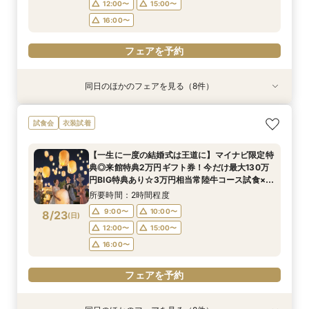
12:00〜
15:00〜
16:00〜
フェアを予約
同日のほかのフェアを見る（8件）
試食会
試食会
試食会
試食会
試食会
特典あり
試食会
衣装試着
衣装試着
衣装試着
衣装試着
衣装試着
特典あり
特典あり
特典あり
特典あり
特典あり
『結婚式をするか迷っているおふたりへ』なんで
「結婚式っていくらお金かかるの？」見学前に
お子様と叶える☆パパママ婚＆マタニティ相談会
【少人数・家族婚おすすめ*】おもてなし料理試
【何もきまってなくてOK◎】常陸牛試食&初見学
【2件目からの見学】絶品料理試食&安心見積も
【オンライン相談会】スマホで簡単！外出不要！
【気軽に90分見学】効率よく短時間で見学&相談
試食会
衣装試着
も相談会
30分無料オンライン相談会
食&相談会
おすすめの相談会
り相談会
お悩みなんでも相談＆動画で会場見学会＆見積
☆クイックフェア
所要時間：2時間程度
り！いそがしいお２人やマタニティの方もオスス
所要時間：3時間程度
所要時間：30分程度
所要時間：2時間程度
所要時間：3時間程度
所要時間：2時間程度
所要時間：1時間30分程度
9:00〜
10:00〜
【一生に一度の結婚式は王道に】マイナビ限定特
メ♪お家でまるわかりフェア体験
所要時間：3時間程度
10:00〜
9:00〜
9:00〜
9:00〜
9:00〜
9:00〜
10:00〜
10:00〜
10:00〜
10:00〜
12:00〜
典◎来館特典2万円ギフト券！今だけ最大130万
12:00〜
15:00〜
9:00〜
10:00〜
8/22
8/22
8/22
8/22
8/22
8/22
8/22
8/22
円BIG特典あり☆3万円相当常陸牛コース試食×新
(
(
(
(
(
(
(
(
土
土
土
土
土
土
土
土
)
)
)
)
)
)
)
)
14:00〜
12:00〜
12:00〜
12:00〜
13:00〜
16:00〜
16:00〜
15:00〜
15:00〜
15:00〜
16:00〜
作ドレス試着も叶う♪
12:00〜
15:00〜
所要時間：2時間程度
16:00〜
16:00〜
16:00〜
18:00〜
19:00〜
16:00〜
フェアを予約
9:00〜
10:00〜
8/23
フェアを予約
(
日
)
フェアを予約
フェアを予約
フェアを予約
フェアを予約
フェアを予約
12:00〜
15:00〜
フェアを予約
16:00〜
フェアを予約