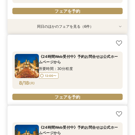
フェアを予約
フェアを予約
フェアを予約
フェアを予約
フェアを予約
フェアを予約
フェアを予約
同日のほかのフェアを見る（6件）
特典あり
試食会
試食会
試食会
試食会
試食会
衣装試着
衣装試着
特典あり
衣装試着
衣装試着
特典あり
「結婚式っていくらお金かかるの？」見学前に
『結婚式をするか迷っているおふたりへ』なんで
お子様と叶える★パパママ婚＆マタニティ安心相
【気軽に90分見学】効率よく短時間で見学&相談
【少人数・家族婚おすすめ*】おもてなし料理試
【何もきまってなくてOK◎】常陸牛試食&初見学
30分無料オンライン相談会
も相談会
談会フェア
☆クイックフェア
食&相談会
おすすめの相談会
所要時間：30分程度
所要時間：2時間程度
所要時間：2時間程度
所要時間：1時間30分程度
所要時間：2時間程度
所要時間：2時間程度
《24時間Web受付中》予約お問合せは公式ホー
12:00〜
12:00〜
12:00〜
12:00〜
12:00〜
12:00〜
14:00〜
14:00〜
14:00〜
14:00〜
14:00〜
ムページから
8/17
8/17
8/17
8/17
8/17
8/17
(
(
(
(
(
(
月
月
月
月
月
月
)
)
)
)
)
)
16:00〜
16:00〜
16:00〜
16:00〜
16:00〜
17:00〜
17:00〜
17:00〜
17:00〜
17:00〜
所要時間：30分程度
12:00〜
フェアを予約
フェアを予約
フェアを予約
フェアを予約
フェアを予約
フェアを予約
8/18
(
火
)
フェアを予約
《24時間Web受付中》予約お問合せは公式ホー
ムページから