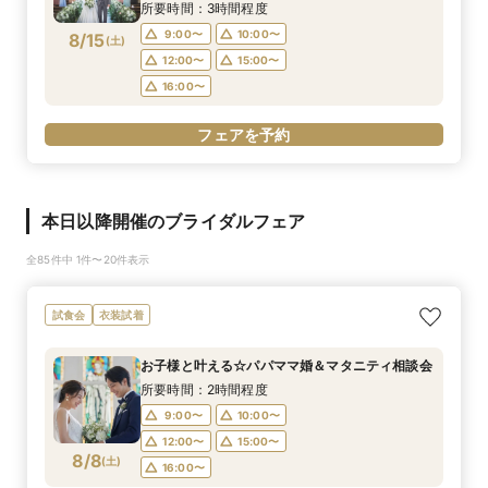
牛コース♪まずは頼れるプランナーに相談しよう
所要時間：3時間程度
9:00〜
10:00〜
8/15
(
土
)
12:00〜
15:00〜
16:00〜
フェアを予約
本日以降開催のブライダルフェア
全85件中 1件〜20件表示
試食会
衣装試着
お子様と叶える☆パパママ婚＆マタニティ相談会
所要時間：2時間程度
9:00〜
10:00〜
12:00〜
15:00〜
8/8
(
土
)
16:00〜