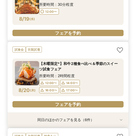
所要時間：30分程度
12:00〜
8/19
(
水
)
フェアを予約
試食会
衣装試着
【木曜限定*】和牛2種食べ比べ＆季節のスイー
ツ試食フェア
所要時間：2時間程度
12:00〜
14:00〜
8/20
(
木
)
16:00〜
17:00〜
フェアを予約
同日のほかのフェアを見る（6件）
特典あり
試食会
試食会
試食会
試食会
試食会
衣装試着
衣装試着
特典あり
衣装試着
衣装試着
特典あり
「結婚式っていくらお金かかるの？」見学前に
『結婚式をするか迷っているおふたりへ』なんで
お子様と叶える★パパママ婚＆マタニティ安心相
【気軽に90分見学】効率よく短時間で見学&相談
【少人数・家族婚おすすめ*】おもてなし料理試
【何もきまってなくてOK◎】常陸牛試食&初見学
試食会
衣装試着
特典あり