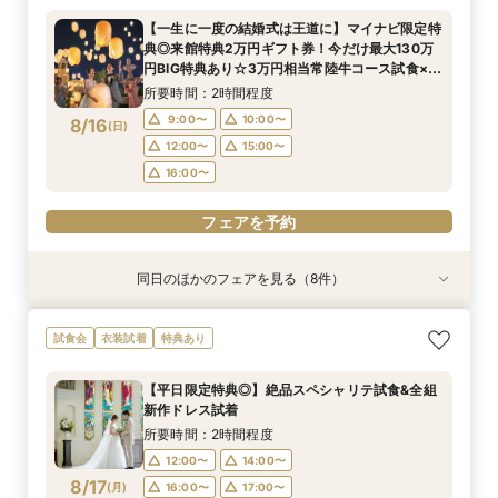
り！いそがしいお２人やマタニティの方もオスス
所要時間：3時間程度
所要時間：30分程度
所要時間：2時間程度
所要時間：3時間程度
所要時間：2時間程度
所要時間：1時間30分程度
9:00〜
10:00〜
【一生に一度の結婚式は王道に】マイナビ限定特
メ♪お家でまるわかりフェア体験
所要時間：3時間程度
10:00〜
9:00〜
9:00〜
9:00〜
9:00〜
9:00〜
10:00〜
10:00〜
10:00〜
10:00〜
12:00〜
典◎来館特典2万円ギフト券！今だけ最大130万
12:00〜
15:00〜
9:00〜
10:00〜
8/15
8/15
8/15
8/15
8/15
8/15
8/15
8/15
円BIG特典あり☆3万円相当常陸牛コース試食×新
(
(
(
(
(
(
(
(
土
土
土
土
土
土
土
土
)
)
)
)
)
)
)
)
14:00〜
12:00〜
12:00〜
12:00〜
13:00〜
16:00〜
16:00〜
15:00〜
15:00〜
15:00〜
16:00〜
作ドレス試着も叶う♪
12:00〜
15:00〜
所要時間：2時間程度
16:00〜
16:00〜
16:00〜
18:00〜
19:00〜
16:00〜
フェアを予約
9:00〜
10:00〜
8/16
フェアを予約
(
日
)
フェアを予約
フェアを予約
フェアを予約
フェアを予約
フェアを予約
12:00〜
15:00〜
フェアを予約
16:00〜
フェアを予約
同日のほかのフェアを見る（8件）
試食会
試食会
試食会
試食会
試食会
特典あり
試食会
衣装試着
衣装試着
衣装試着
衣装試着
衣装試着
特典あり
特典あり
特典あり
特典あり
特典あり
『結婚式をするか迷っているおふたりへ』なんで
「結婚式っていくらお金かかるの？」見学前に
お子様と叶える☆パパママ婚＆マタニティ相談会
【少人数・家族婚おすすめ*】おもてなし料理試
【何もきまってなくてOK◎】常陸牛試食&初見学
【2件目からの見学】絶品料理試食&安心見積も
【オンライン相談会】スマホで簡単！外出不要！
【気軽に90分見学】効率よく短時間で見学&相談
試食会
衣装試着
特典あり
も相談会
30分無料オンライン相談会
食&相談会
おすすめの相談会
り相談会
お悩みなんでも相談＆動画で会場見学会＆見積
☆クイックフェア
所要時間：2時間程度
り！いそがしいお２人やマタニティの方もオスス
所要時間：3時間程度
所要時間：30分程度
所要時間：2時間程度
所要時間：3時間程度
所要時間：2時間程度
所要時間：1時間30分程度
9:00〜
10:00〜
【平日限定特典◎】絶品スペシャリテ試食&全組
メ♪お家でまるわかりフェア体験
所要時間：3時間程度
10:00〜
9:00〜
9:00〜
9:00〜
9:00〜
9:00〜
10:00〜
10:00〜
10:00〜
10:00〜
12:00〜
新作ドレス試着
12:00〜
15:00〜
9:00〜
10:00〜
8/16
8/16
8/16
8/16
8/16
8/16
8/16
8/16
(
(
(
(
(
(
(
(
日
日
日
日
日
日
日
日
)
)
)
)
)
)
)
)
14:00〜
12:00〜
12:00〜
12:00〜
13:00〜
16:00〜
16:00〜
15:00〜
15:00〜
15:00〜
所要時間：2時間程度
16:00〜
12:00〜
15:00〜
16:00〜
16:00〜
16:00〜
18:00〜
19:00〜
12:00〜
14:00〜
16:00〜
フェアを予約
8/17
フェアを予約
(
月
)
16:00〜
17:00〜