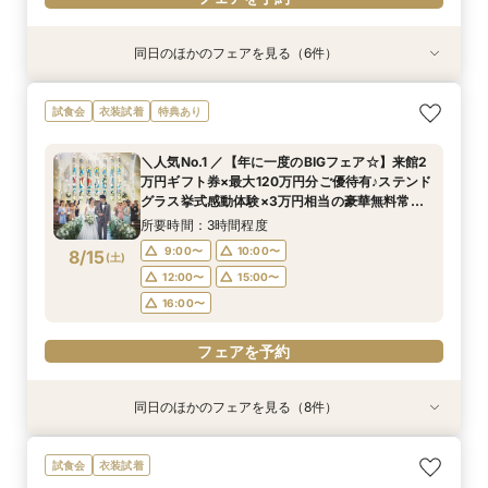
同日のほかのフェアを見る（6件）
特典あり
試食会
試食会
試食会
試食会
試食会
衣装試着
衣装試着
特典あり
衣装試着
衣装試着
特典あり
「結婚式っていくらお金かかるの？」見学前に
『結婚式をするか迷っているおふたりへ』なんで
お子様と叶える★パパママ婚＆マタニティ安心相
【気軽に90分見学】効率よく短時間で見学&相談
【少人数・家族婚おすすめ*】おもてなし料理試
【何もきまってなくてOK◎】常陸牛試食&初見学
試食会
衣装試着
特典あり
30分無料オンライン相談会
も相談会
談会フェア
☆クイックフェア
食&相談会
おすすめの相談会
所要時間：30分程度
所要時間：2時間程度
所要時間：2時間程度
所要時間：1時間30分程度
所要時間：2時間程度
所要時間：2時間程度
＼人気No.1 ／【年に一度のBIGフェア☆】来館2
12:00〜
12:00〜
12:00〜
12:00〜
12:00〜
12:00〜
14:00〜
14:00〜
14:00〜
14:00〜
14:00〜
万円ギフト券×最大120万円分ご優待有♪ステンド
8/14
8/14
8/14
8/14
8/14
8/14
グラス挙式感動体験×3万円相当の豪華無料常陸
(
(
(
(
(
(
金
金
金
金
金
金
)
)
)
)
)
)
16:00〜
16:00〜
16:00〜
16:00〜
16:00〜
17:00〜
17:00〜
17:00〜
17:00〜
17:00〜
牛コース♪まずは頼れるプランナーに相談しよう
所要時間：3時間程度
フェアを予約
フェアを予約
フェアを予約
フェアを予約
フェアを予約
フェアを予約
9:00〜
10:00〜
8/15
(
土
)
12:00〜
15:00〜
16:00〜
フェアを予約
同日のほかのフェアを見る（8件）
試食会
試食会
試食会
試食会
試食会
特典あり
試食会
衣装試着
衣装試着
衣装試着
衣装試着
衣装試着
特典あり
特典あり
特典あり
特典あり
特典あり
『結婚式をするか迷っているおふたりへ』なんで
「結婚式っていくらお金かかるの？」見学前に
お子様と叶える☆パパママ婚＆マタニティ相談会
【少人数・家族婚おすすめ*】おもてなし料理試
【何もきまってなくてOK◎】常陸牛試食&初見学
【2件目からの見学】絶品料理試食&安心見積も
【オンライン相談会】スマホで簡単！外出不要！
【気軽に90分見学】効率よく短時間で見学&相談
試食会
衣装試着
も相談会
30分無料オンライン相談会
食&相談会
おすすめの相談会
り相談会
お悩みなんでも相談＆動画で会場見学会＆見積
☆クイックフェア
所要時間：2時間程度