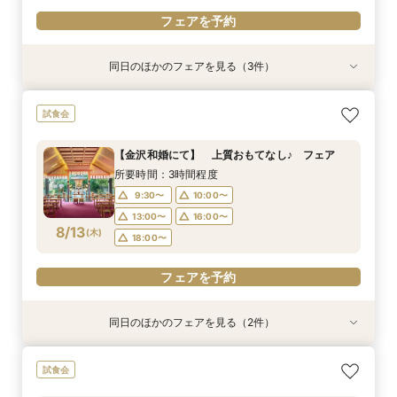
フェアを予約
同日のほかのフェアを見る（3件）
試食会
試食会
試食会
【家族婚フェア】宿泊特典付き/洋装・和装/相談
【金沢和婚にて】 上質おもてなし♪ フェア
2026年12月までの挙式をお考えのお2人へ 宿
試食会
会 アットホームウエディング相談会
泊・ドレス特典付き
所要時間：3時間程度
所要時間：3時間程度
所要時間：3時間程度
9:30〜
10:00〜
【金沢和婚にて】 上質おもてなし♪ フェア
9:30〜
9:30〜
10:00〜
12:00〜
13:00〜
16:00〜
所要時間：3時間程度
8/11
8/11
8/11
(
(
(
火
火
火
)
)
)
16:00〜
13:00〜
18:00〜
16:00〜
18:00〜
9:30〜
10:00〜
18:00〜
13:00〜
16:00〜
フェアを予約
8/13
フェアを予約
(
木
)
18:00〜
フェアを予約
フェアを予約
同日のほかのフェアを見る（2件）
試食会
試食会
2026年12月までの挙式をお考えのお2人へ 宿
【少人数結婚式】貸切り可能なホテルウエディン
試食会
泊・ドレス特典付き
グ相談会