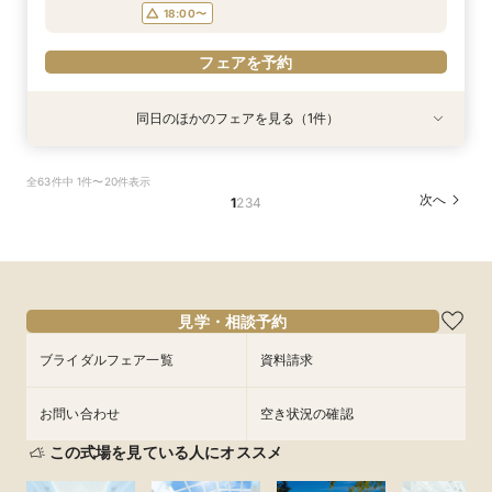
フェアを予約
18:00〜
フェアを予約
同日のほかのフェアを見る（1件）
試食会
【少人数結婚式】貸切り可能なホテルウエディン
全63件中 1件〜20件表示
グ相談会
次へ
1
2
3
4
所要時間：1時間程度
10:00〜
13:00〜
9/4
(
金
)
16:00〜
18:00〜
フェアを予約
見学・相談予約
ブライダルフェア一覧
資料請求
お問い合わせ
空き状況の確認
この式場を見ている人にオススメ