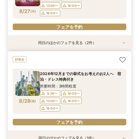
18:00〜
13:00〜
16:00〜
フェアを予約
8/27
(
木
)
18:00〜
フェアを予約
フェアを予約
同日のほかのフェアを見る（2件）
試食会
試食会
2026年12月までの挙式をお考えのお2人へ 宿
【少人数結婚式】貸切り可能なホテルウエディン
試食会
泊・ドレス特典付き
グ相談会
所要時間：3時間程度
所要時間：1時間程度
2026年12月までの挙式をお考えのお2人へ 宿
10:00〜
9:30〜
10:00〜
13:00〜
泊・ドレス特典付き
8/27
8/27
(
(
木
木
)
)
16:00〜
13:00〜
16:00〜
18:00〜
所要時間：3時間程度
18:00〜
9:30〜
10:00〜
フェアを予約
8/28
(
金
)
13:00〜
16:00〜
フェアを予約
18:00〜
フェアを予約
同日のほかのフェアを見る（1件）
試食会