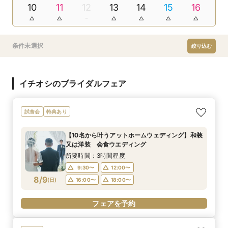
10
11
12
13
14
15
16
条件未選択
絞り込む
イチオシのブライダルフェア
試食会
特典あり
【10名から叶うアットホームウェディング】和装
又は洋装 会食ウエディング
所要時間：3時間程度
9:30〜
12:00〜
8/9
(
日
)
16:00〜
18:00〜
フェアを予約