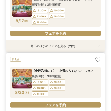
9:30〜
9:30〜
10:00〜
12:00〜
13:00〜
16:00〜
所要時間：3時間程度
8/16
8/16
8/16
(
(
(
日
日
日
)
)
)
16:00〜
13:00〜
18:00〜
16:00〜
18:00〜
9:30〜
10:00〜
18:00〜
13:00〜
16:00〜
フェアを予約
8/17
フェアを予約
(
月
)
18:00〜
フェアを予約
フェアを予約
同日のほかのフェアを見る（2件）
試食会
試食会
2026年12月までの挙式をお考えのお2人へ 宿
【少人数結婚式】貸切り可能なホテルウエディン
試食会
泊・ドレス特典付き
グ相談会
所要時間：3時間程度
所要時間：1時間程度
【金沢和婚にて】 上質おもてなし♪ フェア
10:00〜
9:30〜
10:00〜
13:00〜
所要時間：3時間程度
8/17
8/17
(
(
月
月
)
)
16:00〜
13:00〜
16:00〜
18:00〜
9:30〜
10:00〜
18:00〜
13:00〜
16:00〜
フェアを予約
8/20
(
木
)
18:00〜
フェアを予約
フェアを予約