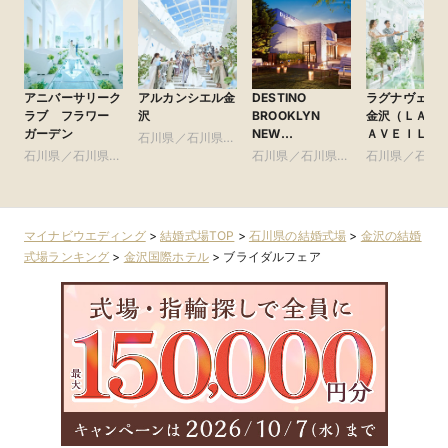
アニバーサリーク
アルカンシエル金
DESTINO
ラグナヴェー
ラブ フラワー
沢
BROOKLYN
金沢（ＬＡＧ
ガーデン
NEW
ＡＶＥＩＬ 
石川県／石川県全
YORK（ディス
ＮＡＺＡＷＡ
石川県／石川県全
域
石川県／石川県全
石川県／石川
ティーノ ブルッ
域
域
域
クリン ニュー
ヨーク）
マイナビウエディング
>
結婚式場TOP
>
石川県の結婚式場
>
金沢の結婚
式場ランキング
>
金沢国際ホテル
>
ブライダルフェア