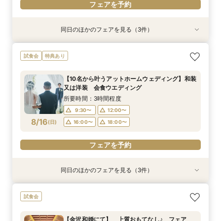
フェアを予約
同日のほかのフェアを見る（3件）
試食会
試食会
試食会
【家族婚フェア】宿泊特典付き/洋装・和装/相談
【金沢和婚にて】 上質おもてなし♪ フェア
2026年12月までの挙式をお考えのお2人へ 宿
試食会
特典あり
会 アットホームウエディング相談会
泊・ドレス特典付き
所要時間：3時間程度
所要時間：3時間程度
所要時間：3時間程度
9:30〜
10:00〜
【10名から叶うアットホームウェディング】和装
9:30〜
9:30〜
10:00〜
12:00〜
又は洋装 会食ウエディング
13:00〜
16:00〜
8/15
8/15
8/15
(
(
(
土
土
土
)
)
)
16:00〜
13:00〜
18:00〜
16:00〜
所要時間：3時間程度
18:00〜
18:00〜
9:30〜
12:00〜
フェアを予約
8/16
フェアを予約
(
日
)
16:00〜
18:00〜
フェアを予約
フェアを予約
同日のほかのフェアを見る（3件）
試食会
試食会
試食会
【家族婚フェア】宿泊特典付き/洋装・和装/相談
【金沢和婚にて】 上質おもてなし♪ フェア
2026年12月までの挙式をお考えのお2人へ 宿
試食会
会 アットホームウエディング相談会
泊・ドレス特典付き
所要時間：3時間程度
所要時間：3時間程度
所要時間：3時間程度
9:30〜
10:00〜
【金沢和婚にて】 上質おもてなし♪ フェア