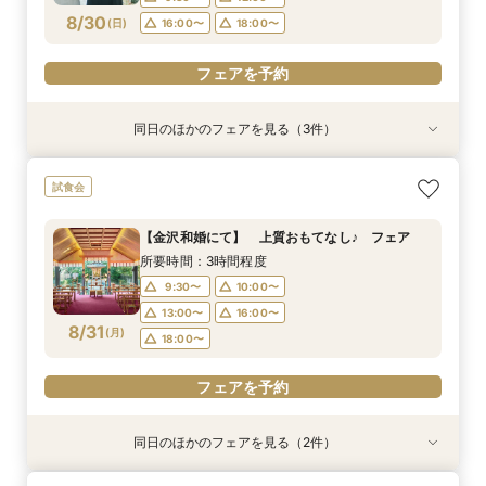
フェアを予約
8/30
フェアを予約
(
日
)
16:00〜
18:00〜
フェアを予約
フェアを予約
同日のほかのフェアを見る（3件）
試食会
試食会
試食会
【家族婚フェア】宿泊特典付き/洋装・和装/相談
【金沢和婚にて】 上質おもてなし♪ フェア
2026年12月までの挙式をお考えのお2人へ 宿
試食会
会 アットホームウエディング相談会
泊・ドレス特典付き
所要時間：3時間程度
所要時間：3時間程度
所要時間：3時間程度
9:30〜
10:00〜
【金沢和婚にて】 上質おもてなし♪ フェア
9:30〜
9:30〜
10:00〜
12:00〜
13:00〜
16:00〜
所要時間：3時間程度
8/30
8/30
8/30
(
(
(
日
日
日
)
)
)
16:00〜
13:00〜
18:00〜
16:00〜
18:00〜
9:30〜
10:00〜
18:00〜
13:00〜
16:00〜
フェアを予約
8/31
フェアを予約
(
月
)
18:00〜
フェアを予約
フェアを予約
同日のほかのフェアを見る（2件）
試食会
試食会