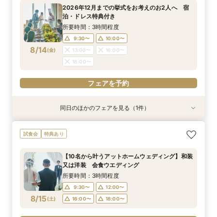
所要時間：3時間程度
所要時間：1時間程度
2026年12月までの挙式をお考えのお2人へ 宿
10:00〜
9:30〜
10:00〜
13:00〜
泊・ドレス特典付き
8/13
8/13
(
(
木
木
)
)
16:00〜
13:00〜
16:00〜
18:00〜
所要時間：3時間程度
18:00〜
9:30〜
10:00〜
フェアを予約
8/14
(
金
)
13:00〜
16:00〜
フェアを予約
18:00〜
フェアを予約
同日のほかのフェアを見る（1件）
試食会
【少人数結婚式】貸切り可能なホテルウエディン
試食会
特典あり
グ相談会
所要時間：1時間程度
【10名から叶うアットホームウェディング】和装
10:00〜
13:00〜
又は洋装 会食ウエディング
8/14
(
金
)
16:00〜
18:00〜
所要時間：3時間程度
9:30〜
12:00〜
フェアを予約
8/15
(
土
)
16:00〜
18:00〜