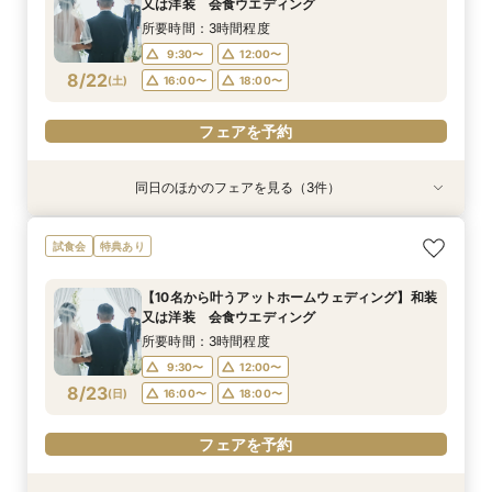
又は洋装 会食ウエディング
8/21
(
金
)
16:00〜
18:00〜
所要時間：3時間程度
9:30〜
12:00〜
フェアを予約
8/22
(
土
)
16:00〜
18:00〜
フェアを予約
同日のほかのフェアを見る（3件）
試食会
試食会
試食会
【家族婚フェア】宿泊特典付き/洋装・和装/相談
【金沢和婚にて】 上質おもてなし♪ フェア
2026年12月までの挙式をお考えのお2人へ 宿
試食会
特典あり
会 アットホームウエディング相談会
泊・ドレス特典付き
所要時間：3時間程度
所要時間：3時間程度
所要時間：3時間程度
9:30〜
10:00〜
【10名から叶うアットホームウェディング】和装
9:30〜
9:30〜
10:00〜
12:00〜
又は洋装 会食ウエディング
13:00〜
16:00〜
8/22
8/22
8/22
(
(
(
土
土
土
)
)
)
16:00〜
13:00〜
18:00〜
16:00〜
所要時間：3時間程度
18:00〜
18:00〜
9:30〜
12:00〜
フェアを予約
8/23
フェアを予約
(
日
)
16:00〜
18:00〜
フェアを予約
フェアを予約