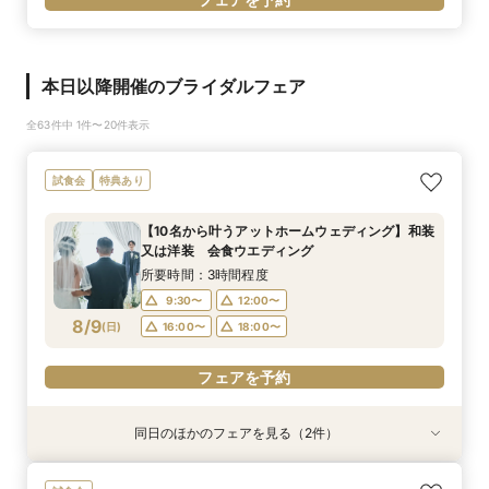
本日以降開催のブライダルフェア
全63件中 1件〜20件表示
試食会
特典あり
【10名から叶うアットホームウェディング】和装
又は洋装 会食ウエディング
所要時間：3時間程度
9:30〜
12:00〜
8/9
(
日
)
16:00〜
18:00〜
フェアを予約
同日のほかのフェアを見る（2件）
試食会
試食会
【金沢和婚にて】 上質おもてなし♪ フェア
2026年12月までの挙式をお考えのお2人へ 宿