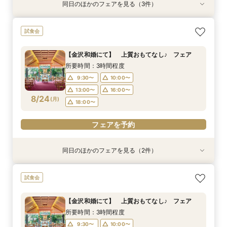
同日のほかのフェアを見る（3件）
試食会
試食会
試食会
【家族婚フェア】宿泊特典付き/洋装・和装/相談
【金沢和婚にて】 上質おもてなし♪ フェア
2026年12月までの挙式をお考えのお2人へ 宿
試食会
会 アットホームウエディング相談会
泊・ドレス特典付き
所要時間：3時間程度
所要時間：3時間程度
所要時間：3時間程度
9:30〜
10:00〜
【金沢和婚にて】 上質おもてなし♪ フェア
9:30〜
9:30〜
10:00〜
12:00〜
13:00〜
16:00〜
所要時間：3時間程度
8/23
8/23
8/23
(
(
(
日
日
日
)
)
)
16:00〜
13:00〜
18:00〜
16:00〜
18:00〜
9:30〜
10:00〜
18:00〜
13:00〜
16:00〜
フェアを予約
8/24
フェアを予約
(
月
)
18:00〜
フェアを予約
フェアを予約
同日のほかのフェアを見る（2件）
試食会
試食会
2026年12月までの挙式をお考えのお2人へ 宿
【少人数結婚式】貸切り可能なホテルウエディン
試食会
泊・ドレス特典付き
グ相談会
所要時間：3時間程度
所要時間：1時間程度
【金沢和婚にて】 上質おもてなし♪ フェア
10:00〜
9:30〜
10:00〜
13:00〜
所要時間：3時間程度
8/24
8/24
(
(
月
月
)
)
16:00〜
13:00〜
16:00〜
18:00〜
9:30〜
10:00〜