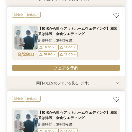
【少人数結婚式】貸切り可能なホテルウエディン
試食会
特典あり
グ相談会
所要時間：1時間程度
【10名から叶うアットホームウェディング】和装
10:00〜
13:00〜
又は洋装 会食ウエディング
8/28
(
金
)
16:00〜
18:00〜
所要時間：3時間程度
9:30〜
12:00〜
フェアを予約
8/29
(
土
)
16:00〜
18:00〜
フェアを予約
同日のほかのフェアを見る（3件）
試食会
試食会
試食会
【家族婚フェア】宿泊特典付き/洋装・和装/相談
【金沢和婚にて】 上質おもてなし♪ フェア
2026年12月までの挙式をお考えのお2人へ 宿
試食会
特典あり
会 アットホームウエディング相談会
泊・ドレス特典付き
所要時間：3時間程度
所要時間：3時間程度
所要時間：3時間程度
9:30〜
10:00〜
【10名から叶うアットホームウェディング】和装
9:30〜
9:30〜
10:00〜
12:00〜
又は洋装 会食ウエディング
13:00〜
16:00〜
8/29
8/29
8/29
(
(
(
土
土
土
)
)
)
16:00〜
13:00〜
18:00〜
16:00〜
所要時間：3時間程度
18:00〜
18:00〜
9:30〜
12:00〜