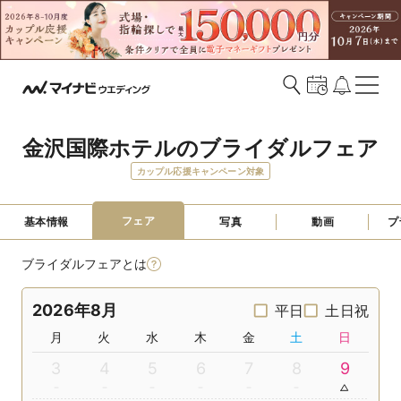
金沢国際ホテルのブライダルフェア
カップル応援キャンペーン対象
フェア
基本情報
写真
動画
プ
ブライダルフェアとは
2026年8月
平日
土日祝
月
火
水
木
金
土
日
3
4
5
6
7
8
9