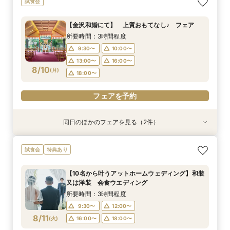
試食会
泊・ドレス特典付き
所要時間：3時間程度
所要時間：3時間程度
9:30〜
10:00〜
【金沢和婚にて】 上質おもてなし♪ フェア
9:30〜
10:00〜
13:00〜
16:00〜
所要時間：3時間程度
8/9
8/9
(
(
日
日
)
)
13:00〜
16:00〜
18:00〜
9:30〜
10:00〜
18:00〜
13:00〜
16:00〜
8/10
フェアを予約
(
月
)
18:00〜
フェアを予約
フェアを予約
同日のほかのフェアを見る（2件）
試食会
試食会
2026年12月までの挙式をお考えのお2人へ 宿
【少人数結婚式】貸切り可能なホテルウエディン
試食会
特典あり
泊・ドレス特典付き
グ相談会
所要時間：3時間程度
所要時間：1時間程度
【10名から叶うアットホームウェディング】和装
10:00〜
9:30〜
10:00〜
13:00〜
又は洋装 会食ウエディング
8/10
8/10
(
(
月
月
)
)
16:00〜
13:00〜
16:00〜
18:00〜
所要時間：3時間程度
18:00〜
9:30〜
12:00〜
フェアを予約
8/11
(
火
)
16:00〜
18:00〜
フェアを予約