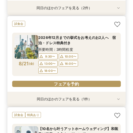
同日のほかのフェアを見る（2件）
試食会
試食会
2026年12月までの挙式をお考えのお2人へ 宿
【少人数結婚式】貸切り可能なホテルウエディン
試食会
泊・ドレス特典付き
グ相談会
所要時間：3時間程度
所要時間：1時間程度
2026年12月までの挙式をお考えのお2人へ 宿
10:00〜
9:30〜
10:00〜
13:00〜
泊・ドレス特典付き
8/20
8/20
(
(
木
木
)
)
16:00〜
13:00〜
16:00〜
18:00〜
所要時間：3時間程度
18:00〜
9:30〜
10:00〜
フェアを予約
8/21
(
金
)
13:00〜
16:00〜
フェアを予約
18:00〜
フェアを予約
同日のほかのフェアを見る（1件）
試食会
【少人数結婚式】貸切り可能なホテルウエディン
試食会
特典あり
グ相談会
所要時間：1時間程度
【10名から叶うアットホームウェディング】和装
10:00〜
13:00〜