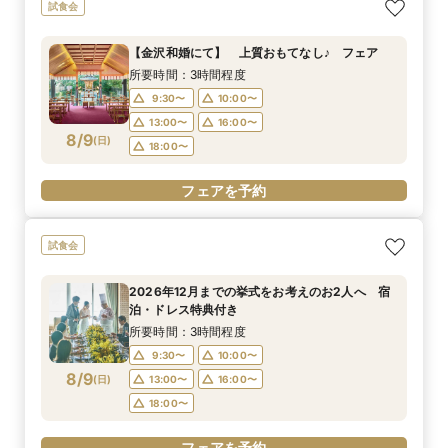
試食会
【金沢和婚にて】 上質おもてなし♪ フェア
所要時間：3時間程度
9:30〜
10:00〜
13:00〜
16:00〜
8/9
(
日
)
18:00〜
フェアを予約
試食会
2026年12月までの挙式をお考えのお2人へ 宿
泊・ドレス特典付き
所要時間：3時間程度
9:30〜
10:00〜
8/9
(
日
)
13:00〜
16:00〜
18:00〜
フェアを予約