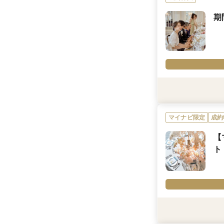
内容詳細
期
マイナビウエディング
たします！
※「マイナビ限定特
にのみ適用されます
利用条件
適用条件／披露宴の
2026年8月1日～
マイナビ限定
成約
2027年2月末日ま
2027年3月1日～
【
詳細はスタッフまで
ト
内容詳細
◆料理コースの金額
◆料理コースをアッ
◆他プラン・特典と
利用条件
◆2026年9月末日