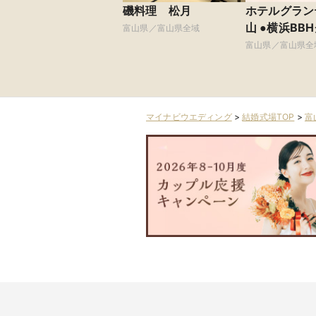
磯料理 松月
ホテルグラン
山 ●横浜B
富山県／富山県全域
富山県／富山県全
マイナビウエディング
>
結婚式場TOP
>
富