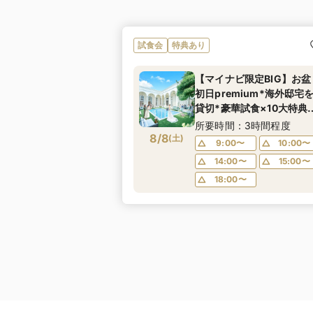
試食会
特典あり
【マイナビ限定BIG】お盆
初日premium*海外邸宅
貸切*豪華試食×10大特典
演出体験
所要時間：3時間程度
8/8
(
土
)
9:00〜
10:00〜
14:00〜
15:00〜
18:00〜