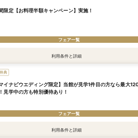
間限定【お料理半額キャンペーン】実施！
よりご予約・ご来館の方で、当館が見学1件目の場合は、Amazonギフト券5､00
典」は、マイナビウエディング経由で会場の見学・フェア参加予約やお問い合わせ
。
フェア一覧
利用条件と詳細
時期限定
8月31日迄のご成約・安心サービスにご加入の方に限り
特典
での披露宴実施なら「料理」コースの金額から半額分お値引き（税・サ抜き）
4月30日までの披露宴実施なら「料理」コースの金額から25％分お値引き（税・サ抜
マイナビウエディング限定】当館が見学1件目の方なら最大12
！見学中の方も特別優待あり！
×人数分の総額から、半額分（税・サービス料抜き）をプレゼント！
プグレードしたり人数が増えると、割引額もアップ！
フェア一覧
も併用不可、先着順（30名未満の場合は割引額半額）
利用条件と詳細
までにフェア予約・来館・成約の方