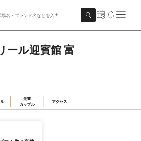
ヴェリール迎賓館 富
先輩

ャル
アクセス
カップル