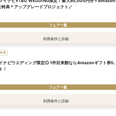
マイナビ×T&G WEDDING限定！最大85,000円分＋Amaz
大特典＊アップグレードプロジェクト／
フェア一覧
利用条件と詳細
件：
分電子マネー】2026年8-10月度カップル応援キャンペーンにエントリーし、来館・
特典
】当館に初めてご来館、かつ新郎新婦おふたり揃ってフェアに最後まで参加された方
イナビウエディング限定◎ 1件目来館ならAmazonギフト券5､
WEDDING店舗で成約された方のみ。詳しくは店舗スタッフへご確認を。
ト！
象！マイナビのカップル応援キャンペーン×T&G WEDDINGコラボ特典☆
き出すプランのご提案や、豪華試食や入場体験など楽しめるフェアを多数開催。
フェア一覧
ーンに応募したおふたりは「来館＆成約で最大85,000円分電子マネー」＋T&G W
＋成約でボーナス特典」をプレゼント
ペーンはマイナビウエディングの特典です。式場でのお渡しはございません。詳細は2
利用条件と詳細
ペーンページ応募条件をご確認ください。
までにフェア予約・カップルで参加し、当館の接客を最後までお受けになられた方
典」は、マイナビウエディング経由で会場の見学・フェア参加予約やお問い合わせ
ルでお渡し
。
列の店舗に複数ご来館の際は、各種来館特典は1会場のみでのお渡しとなります