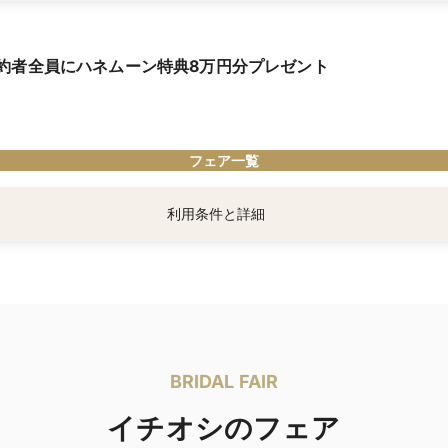
ど、条件により特典額が異なります。詳細はスタッフまで。
約者全員にハネムーン特典8万円分プレゼント
の方は必見】マイナビウエディングよりご予約・来館のうえ、式場見学が初めての
いたします！
でご相談を重ねていらっしゃる方でも、嬉しい優待をご用意しております。お気軽
典」は、マイナビウエディング経由で会場の見学・フェア参加予約やお問い合わせ
。
フェア一覧
利用条件と詳細
メイド専門旅行会社アニバーサリートラベルの沖縄・ハワイ・ヨーロッパ・アジア
BRIDAL FAIR
イチオシのフェア