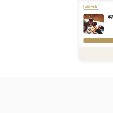
◆人数や希望時期な
成約特典
内容詳細
成
【当館が見学1件目
大120万円分ご優待
さらに既に見学済み
※「マイナビ限定特
にのみ適用されます
利用条件
内容詳細
新婚旅行のオーダー