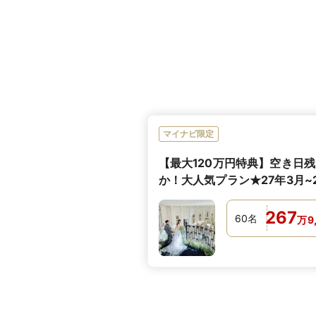
マイナビ限定
【最大120万円特典】空き日
か！大人気プラン★27年3月~2
月に結婚式実施の方へ
267
60
名
万
9