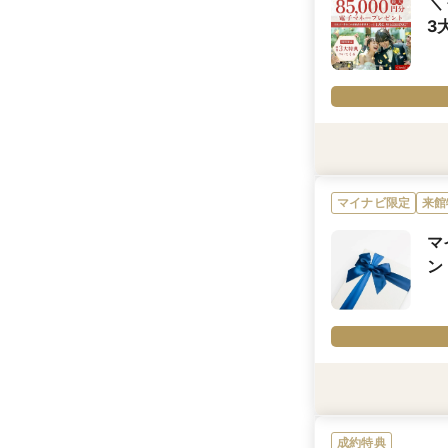
＼
3
利用条件
※ギフトのお渡し条
【最大85,000円
マイナビ限定
来館
方。
【Amazonギフト
マ
【3大特典】T&G 
ン
内容詳細
☆条件クリアで全員対
おふたりらしさを引
【特別オファー】
カップル応援キャンペ
「Amazonギフト
※カップル応援キャン
利用条件
カップル応援キャン
◆2026年9月末日
※「マイナビ限定特
◆ギフトは後日メー
にのみ適用されます
成約特典
◆T&Gグループ系