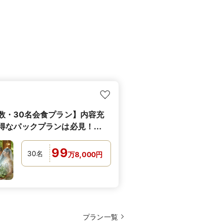
数・30名会食プラン】内容充
得なパックプランは必見！
年11月までの結婚式実施の方へ
99
30
名
万
8,000
円
プラン一覧