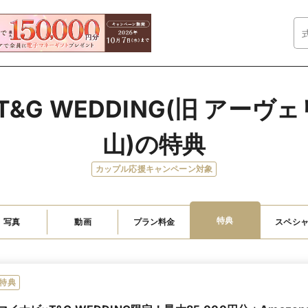
T&G WEDDING(旧 アー
山)の特典
カップル応援キャンペーン対象
特典
写真
動画
プラン料金
スペシ
特典