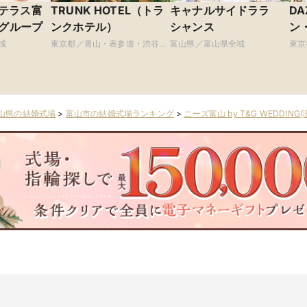
テラス富
TRUNK HOTEL（トラ
キャナルサイドララ
DA
BHグループ
ンクホテル）
シャンス
ン
域
東京都／青山・表参道・渋谷・
富山県／富山県全域
東京
原宿
山県の結婚式場
>
富山市の結婚式場ランキング
>
ニーズ富山 by T&G WEDDIN