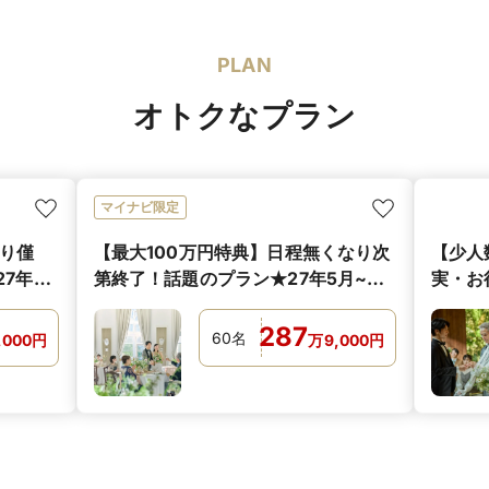
PLAN
オトクなプラン
マイナビ限定
残り僅
【最大100万円特典】日程無くなり次
【少人
7年4
第終了！話題のプラン★27年5月~27
実・お
年6月に結婚式実施の方へ
◆27
287
60
名
,000
円
万
9,000
円