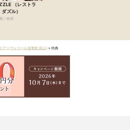
ZZLE （レストラ
・ダズル）
都／銀座
G(旧 アーヴェリール迎賓館 富山)
>
特典