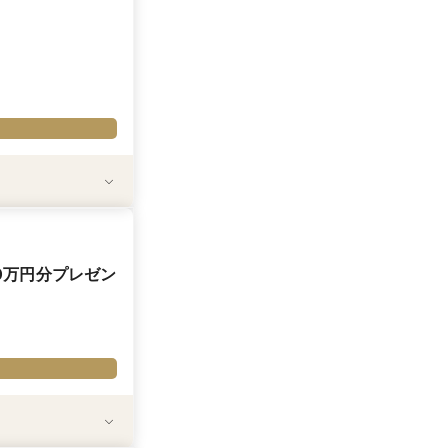
0円分をプレゼントい
をしていただいた場合
き）
0万円分プレゼン