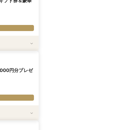
onギフト券＆豪華
成約後に応募された
。
000円分プレゼ
EDDINGなら来館で
026年8-10月度
をしていただいた場合