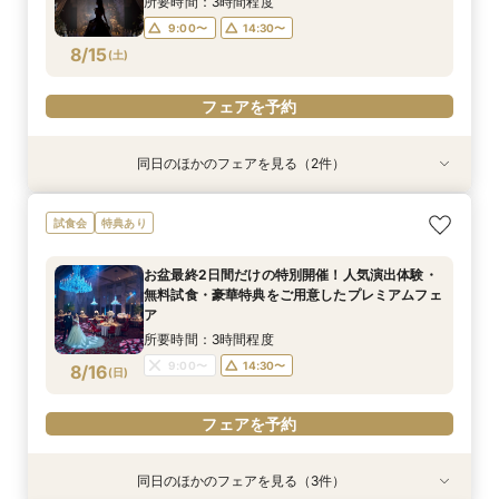
所要時間：3時間程度
9:00〜
14:30〜
フェアを予約
8/15
(
土
)
フェアを予約
同日のほかのフェアを見る（2件）
試食会
試食会
特典あり
特典あり
スカイバンケット！リニューアル！【豪華無料試
【パークタワー人気No.1】国産牛フィレ試食×光
試食会
特典あり
付！さらに午前来館でランチ付】ホテル各所か
と緑のチャペル見学
ら”東京の特等席”を体験フェア
所要時間：3時間程度
お盆最終2日間だけの特別開催！人気演出体験・
所要時間：3時間程度
9:00〜
14:30〜
無料試食・豪華特典をご用意したプレミアムフェ
9:00〜
14:30〜
8/15
8/15
ア
(
(
土
土
)
)
所要時間：3時間程度
フェアを予約
フェアを予約
9:00〜
14:30〜
8/16
(
日
)
フェアを予約
同日のほかのフェアを見る（3件）
試食会
試食会
特典あり
特典あり