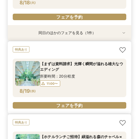
フェアを予約
8/18
(
火
)
フェアを予約
同日のほかのフェアを見る（1件）
特典あり
【ご多忙な方へオススメ】ご自宅で安心！オンラ
特典あり
イン相談フェア
所要時間：1時間程度
【まずは資料請求】光輝く瞬間が溢れる雄大なウ
14:00〜
16:00〜
エディング
8/18
(
火
)
所要時間：20分程度
11:00〜
フェアを予約
8/19
(
水
)
フェアを予約
特典あり
【ホテルランチご招待】緑溢れる森のチャペル×