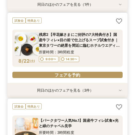
同日のほかのフェアを見る（1件）
特典あり
【ご多忙な方へオススメ】ご自宅で安心！オンラ
試食会
特典あり
イン相談フェア
所要時間：1時間程度
残席2【卒花嫁さまにご好評の7大特典付き】国
14:00〜
16:00〜
産牛フィレ×目の前で仕上げるスープ試食付き｜
8/21
東京タワーの絶景を間近に臨むホテルウエディン
(
金
)
グを体験できるBIGフェア
所要時間：3時間程度
フェアを予約
9:00〜
14:30〜
8/22
(
土
)
フェアを予約
同日のほかのフェアを見る（3件）
試食会
試食会
特典あり
特典あり
【不安をクリアに】お見積り相談＆オリジナルギ
【親御さまと参加】東京の絶景を体感ファミリー
スカイバンケット！リニューアル！【豪華無料試
試食会
特典あり
フト付きフェア
WD相談フェア
付！さらに午前来館でランチ付】ホテル各所か
ら”東京の特等席”を体験フェア
所要時間：3時間程度
所要時間：3時間程度
【パークタワー人気No.1】国産牛フィレ試食×光
所要時間：3時間程度
9:00〜
9:00〜
14:30〜
14:30〜
と緑のチャペル見学
9:00〜
14:30〜
8/22
8/22
8/22
(
(
(
土
土
土
)
)
)
所要時間：3時間程度