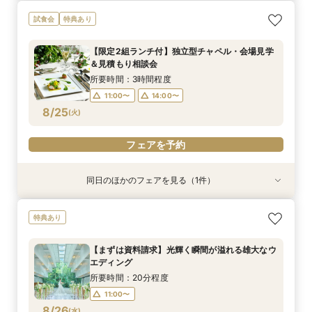
【ご多忙な方へオススメ】ご自宅で安心！オンラ
試食会
特典あり
イン相談フェア
所要時間：1時間程度
【限定2組ランチ付】独立型チャペル・会場見学
14:00〜
16:00〜
＆見積もり相談会
8/24
(
月
)
所要時間：3時間程度
11:00〜
14:00〜
フェアを予約
8/25
(
火
)
フェアを予約
同日のほかのフェアを見る（1件）
特典あり
【ご多忙な方へオススメ】ご自宅で安心！オンラ
特典あり
イン相談フェア
所要時間：1時間程度
【まずは資料請求】光輝く瞬間が溢れる雄大なウ
14:00〜
16:00〜
エディング
8/25
(
火
)
所要時間：20分程度
11:00〜
フェアを予約
8/26
(
水
)