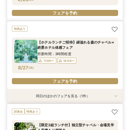
フェアを予約
特典あり
【ホテルランチご招待】緑溢れる森のチャペル×
絶景ホテル体感フェア
所要時間：3時間程度
11:00〜
14:00〜
8/27
(
木
)
フェアを予約
同日のほかのフェアを見る（1件）
特典あり
【ご多忙な方へオススメ】ご自宅で安心！オンラ
試食会
特典あり
イン相談フェア
所要時間：1時間程度
【限定2組ランチ付】独立型チャペル・会場見学
14:00〜
16:00〜