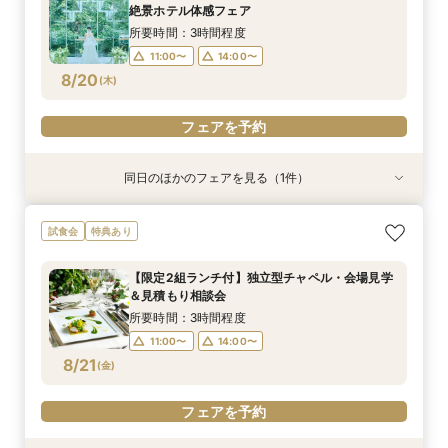
絶景ホテル体感フェア
所要時間：3時間程度
11:00〜
14:00〜
8/20
(
木
)
フェアを予約
同日のほかのフェアを見る（1件）
特典あり
【ご多忙な方へオススメ】ご自宅で安心！オンラ
試食会
特典あり
イン相談フェア
所要時間：1時間程度
【限定2組ランチ付】独立型チャペル・会場見学
14:00〜
16:00〜
＆見積もり相談会
8/20
(
木
)
所要時間：3時間程度
11:00〜
14:00〜
フェアを予約
8/21
(
金
)
フェアを予約