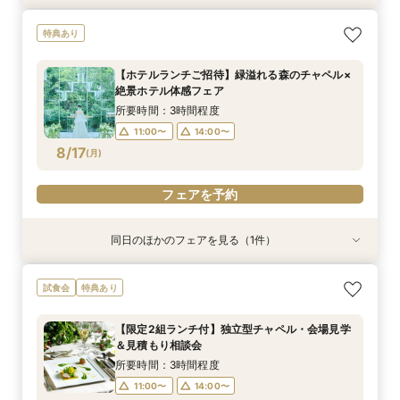
【初めてのご見学におすすめ】上質ホテルで叶え
【不安をクリアに】お見積り相談＆オリジナルギ
【親御さまと参加】東京の絶景を体感ファミリー
特典あり
る結婚式体験×国産牛フィレ試食×衣装優待付
フト付きフェア
WD相談フェア
所要時間：3時間程度
所要時間：3時間程度
所要時間：3時間程度
【ホテルランチご招待】緑溢れる森のチャペル×
9:00〜
9:00〜
9:00〜
14:30〜
14:30〜
14:30〜
絶景ホテル体感フェア
8/16
8/16
8/16
(
(
(
日
日
日
)
)
)
所要時間：3時間程度
11:00〜
14:00〜
フェアを予約
フェアを予約
フェアを予約
8/17
(
月
)
フェアを予約
同日のほかのフェアを見る（1件）
特典あり
【ご多忙な方へオススメ】ご自宅で安心！オンラ
試食会
特典あり
イン相談フェア
所要時間：1時間程度
【限定2組ランチ付】独立型チャペル・会場見学
14:00〜
16:00〜
＆見積もり相談会
8/17
(
月
)
所要時間：3時間程度
11:00〜
14:00〜