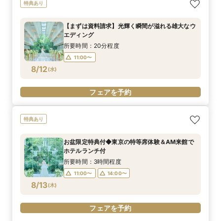
【親御さまと参加】東京の絶景を体感ファミリー
【パークタワー人気No.1】国産牛フィレ試食×光
お盆限定特典付き【豪華無料試付！さらに午前来
特典あり
WD相談フェア
と緑のチャペル見学
館でランチ付】ホテル各所から”東京の特等席”を
体験フェア
所要時間：3時間程度
所要時間：3時間程度
【まずは資料請求】光輝く瞬間が溢れる雄大なウ
所要時間：3時間程度
9:00〜
9:00〜
14:30〜
14:30〜
エディング
9:00〜
14:30〜
8/11
8/11
8/11
(
(
(
火
火
火
)
)
)
所要時間：20分程度
11:00〜
フェアを予約
フェアを予約
8/12
電話予約のみ
(
水
)
フェアを予約
特典あり
お盆限定特典付◆東京の特等席体験＆AM来館で
ホテルランチ付
所要時間：3時間程度
11:00〜
14:00〜
8/13
(
木
)
フェアを予約