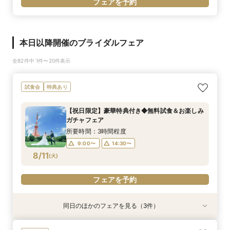
フェアを予約
本日以降開催のブライダルフェア
全82件中 1件〜20件表示
試食会
特典あり
【祝日限定】豪華特典付き◆無料試食＆お楽しみ
ガチャフェア
所要時間：3時間程度
9:00〜
14:30〜
8/11
(
火
)
フェアを予約
同日のほかのフェアを見る（3件）
試食会
試食会
試食会
特典あり
特典あり
特典あり