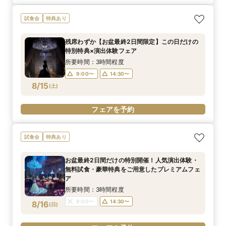
試食会
特典あり
残席わずか【お盆最終2日間限定】この日だけの
特別特典×演出体験フェア
所要時間：3時間程度
9:00〜
14:30〜
8/15
(
土
)
フェアを予約
試食会
特典あり
お盆最終2日間だけの特別開催！人気演出体験・
無料試食・豪華特典をご用意したプレミアムフェ
ア
所要時間：3時間程度
9:00〜
14:30〜
8/16
(
日
)