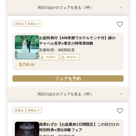
同日のほかのフェアを見る（1件）
特典あり
【ご多忙な方へオススメ】ご自宅で安心！オンラ
試食会
特典あり
イン相談フェア
所要時間：1時間程度
お盆特典付【AM来館でホテルランチ付】緑の
14:00〜
16:00〜
チャペル見学×東京の特等席体験
8/13
(
木
)
所要時間：3時間程度
11:00〜
14:00〜
フェアを予約
8/14
(
金
)
フェアを予約
同日のほかのフェアを見る（1件）
特典あり
【ご多忙な方へオススメ】ご自宅で安心！オンラ
試食会
特典あり
イン相談フェア
所要時間：1時間程度
残席わずか【お盆最終2日間限定】この日だけの
14:00〜
16:00〜
特別特典×演出体験フェア
8/14
(
金
)