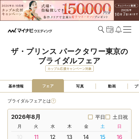
ザ・プリンス パークタワー東京の
ブライダルフェア
カップル応援キャンペーン対象
フェア
基本情報
写真
動画
プ
ブライダルフェアとは
2026年8月
平日
土日祝
月
火
水
木
金
土
日
10
11
12
13
14
15
16