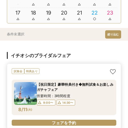
17
18
19
20
21
22
23
条件未選択
絞り込む
イチオシのブライダルフェア
試食会
特典あり
【祝日限定】豪華特典付き◆無料試食＆お楽しみ
ガチャフェア
所要時間：3時間程度
9:00〜
14:30〜
8/11
(
火
)
フェアを予約