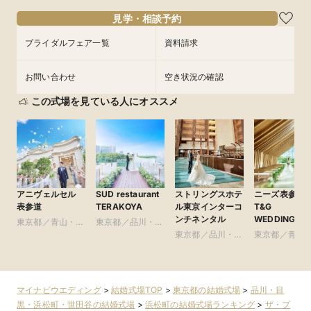
フェアを予約
フェアを予約
見学・相談予約
ブライダルフェア一覧
資料請求
お問い合わせ
空き状況の確認
この式場を見ている人にオススメ
アニヴェルセル
SUD restaurant
ストリングスホテ
ニーズ表参道 b
表参道
TERAKOYA
ル東京インターコ
T&G
ンチネンタル
WEDDING(旧
東京都／青山・表
東京都／品川・目
参道TERRACE
参道・渋谷・原宿
黒・浜松町・世田
東京都／品川・目
東京都／青山
谷
黒・浜松町・世田
参道・渋谷・
谷
マイナビウエディング
>
結婚式場TOP
>
東京都の結婚式場
>
品川・目
黒・浜松町・世田谷の結婚式場
>
浜松町の結婚式場ランキング
>
ザ・プ