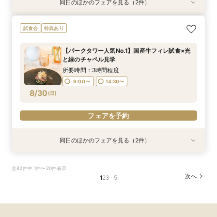
同日のほかのフェアを見る（2件）
試食会
特典あり
【不安をクリアに】お見積り相談＆オリジナルギ
【20～80名ご検討の方】東京タワーを臨む絶景
試食会
特典あり
フト付きフェア
ウエディング◆人気スカイバンケット見学＆相談
会＆豪華ご試食
所要時間：3時間程度
【パークタワー人気No.1】国産牛フィレ試食×光
所要時間：3時間程度
9:00〜
14:30〜
と緑のチャペル見学
9:00〜
14:30〜
8/29
8/29
(
(
土
土
)
)
所要時間：3時間程度
9:00〜
14:30〜
フェアを予約
フェアを予約
8/30
(
日
)
フェアを予約
同日のほかのフェアを見る（2件）
試食会
特典あり
【不安をクリアに】お見積り相談＆オリジナルギ
スカイバンケット！リニューアル！【豪華無料試
全82件中 1件〜20件表示
フト付きフェア
付！さらに午前来館でランチ付】ホテル各所か
…
次へ
1
2
3
5
ら”東京の特等席”を体験フェア
所要時間：3時間程度
所要時間：3時間程度
9:00〜
14:30〜
9:00〜
14:30〜
8/30
8/30
(
(
日
日
)
)