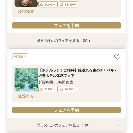
9:00〜
14:30〜
フェアを予約
フェアを予約
フェアを予約
8/23
(
日
)
フェアを予約
同日のほかのフェアを見る（2件）
試食会
試食会
特典あり
特典あり
【初めてのご見学におすすめ】上質ホテルで叶え
スカイバンケット！リニューアル！【豪華無料試
特典あり
る結婚式体験×国産牛フィレ試食×衣装優待付
付！さらに午前来館でランチ付】ホテル各所か
ら”東京の特等席”を体験フェア
所要時間：3時間程度
【ホテルランチご招待】緑溢れる森のチャペル×
所要時間：3時間程度
9:00〜
14:30〜
絶景ホテル体感フェア
9:00〜
14:30〜
8/23
8/23
(
(
日
日
)
)
所要時間：3時間程度
11:00〜
14:00〜
フェアを予約
フェアを予約
8/24
(
月
)
フェアを予約
同日のほかのフェアを見る（1件）
特典あり