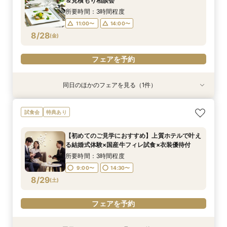
＆見積もり相談会
8/27
(
木
)
所要時間：3時間程度
11:00〜
14:00〜
フェアを予約
8/28
(
金
)
フェアを予約
同日のほかのフェアを見る（1件）
特典あり
【ご多忙な方へオススメ】ご自宅で安心！オンラ
試食会
特典あり
イン相談フェア
所要時間：1時間程度
【初めてのご見学におすすめ】上質ホテルで叶え
14:00〜
16:00〜
る結婚式体験×国産牛フィレ試食×衣装優待付
8/28
(
金
)
所要時間：3時間程度
9:00〜
14:30〜
フェアを予約
8/29
(
土
)
フェアを予約