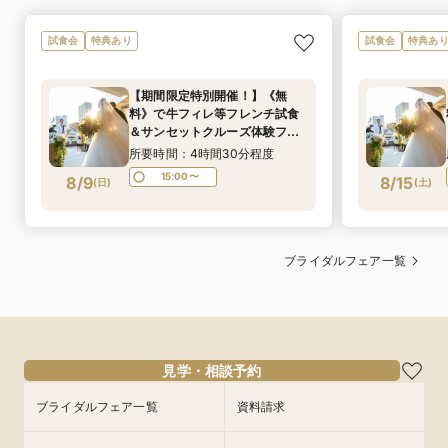
試食会
特典あり
試食会
特典あ
【期間限定特別開催！】《無
料》で牛フィレ等フレンチ試食
＆サンセットクルーズ体験フェ
ア
所要時間：4時間30分程度
15:00〜
8/9
8/15
(
日
)
(
土
)
ブライダルフェア一覧
見学・相談予約
ブライダルフェア一覧
資料請求