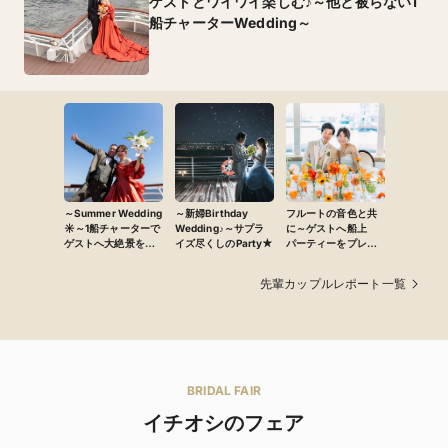
ゲストとワイワイ楽しむ♪～他と被らない1
船チャーターWedding～
～Summer Wedding
～新婦Birthday
フルートの音色と共
☀～1船チャーターで
Wedding♪～サプラ
に～ゲストへ船上
ゲストへ大絶景をプ
イズ尽くしのParty★
パーティーをプレゼ
レゼント♪
ント♪～
先輩カップルレポート一覧
BRIDAL FAIR
イチオシのフェア