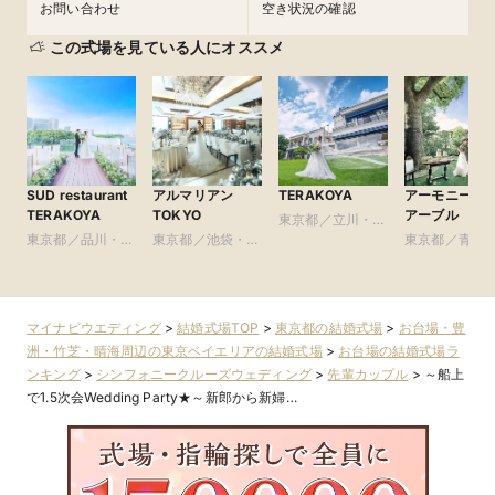
お問い合わせ
空き状況の確認
この式場を見ている人にオススメ
SUD restaurant
アルマリアン
TERAKOYA
アーモニーア
TERAKOYA
TOKYO
アーブル
東京都／立川・八
東京都／品川・目
東京都／池袋・練
王子・町田・23
東京都／青山
黒・浜松町・世田
馬・文京・板橋
区以外
参道・渋谷・
谷
マイナビウエディング
>
結婚式場TOP
>
東京都の結婚式場
>
お台場・豊
洲・竹芝・晴海周辺の東京ベイエリアの結婚式場
>
お台場の結婚式場ラ
ンキング
>
シンフォニークルーズウェディング
>
先輩カップル
>
～船上
で1.5次会Wedding Party★～新郎から新婦…