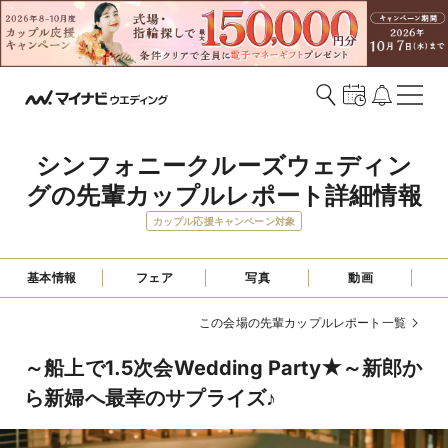
シンフォニークルーズウェディン
グの先輩カップルレポート詳細情報
カップル応援キャンペーン対象
基本情報
フェア
写真
動画
この会場の先輩カップルレポート一覧
～船上で1.5次会Wedding Party★～新郎か
ら新婦へ最幸のサプライズ♪