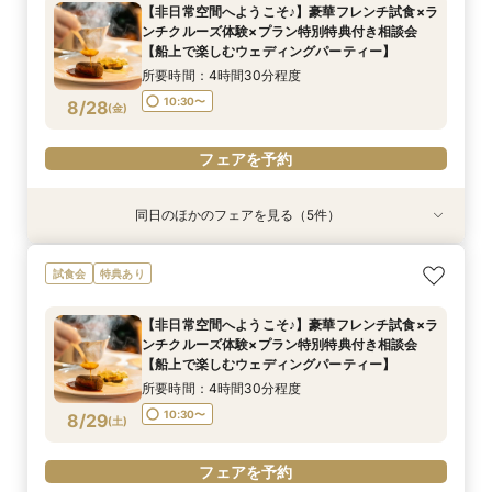
【非日常空間へようこそ♪】豪華フレンチ試食×ラ
10:30〜
13:30〜
9:00〜
10:30〜
13:00〜
ンチクルーズ体験×プラン特別特典付き相談会
8/27
8/27
8/27
【船上で楽しむウェディングパーティー】
(
(
(
木
木
木
)
)
)
15:00〜
所要時間：4時間30分程度
フェアを予約
フェアを予約
フェアを予約
10:30〜
8/28
(
金
)
フェアを予約
同日のほかのフェアを見る（5件）
試食会
特典あり
特典あり
特典あり
特典あり
ここしかない★【船上で楽しむウェディングパー
【少人数での結婚式にオススメ！】じっくりご見
【★平日限定★】ゆったり船内見学＆ウェディン
【＃海が見える】船上フォトウェディングが熱
【オンライン相談会】お手軽３Dウォークでご見
試食会
特典あり
ティー】豪華フレンチ試食×サンセットクルージ
学×アットホームパーティー相談フェア
グクルーズ相談会
い！フォト相談会
学♪運命の会場がここに・・★
ング体験 相談会
所要時間：2時間30分程度
所要時間：4時間30分程度
所要時間：2時間程度
所要時間：2時間程度
【非日常空間へようこそ♪】豪華フレンチ試食×ラ
所要時間：4時間30分程度
10:30〜
10:30〜
9:00〜
9:00〜
14:00〜
10:30〜
10:30〜
13:00〜
ンチクルーズ体験×プラン特別特典付き相談会
15:00〜
8/28
8/28
8/28
8/28
8/28
【船上で楽しむウェディングパーティー】
(
(
(
(
(
金
金
金
金
金
)
)
)
)
)
15:00〜
所要時間：4時間30分程度
フェアを予約
フェアを予約
フェアを予約
フェアを予約
フェアを予約
10:30〜
8/29
(
土
)
フェアを予約