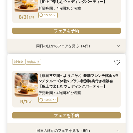
8/30
8/30
8/30
8/30
8/30
8/30
【船上で楽しむウェディングパーティー】
(
(
(
(
(
(
日
日
日
日
日
日
)
)
)
)
)
)
15:00〜
15:00〜
所要時間：4時間30分程度
フェアを予約
フェアを予約
フェアを予約
フェアを予約
フェアを予約
フェアを予約
10:30〜
8/31
(
月
)
フェアを予約
同日のほかのフェアを見る（4件）
試食会
特典あり
特典あり
特典あり
特典あり
ここしかない★【船上で楽しむウェディングパー
【少人数での結婚式にオススメ！】じっくりご見
【★平日限定★】ゆったり船内見学＆ウェディン
【オンライン相談会】お手軽３Dウォークでご見
試食会
特典あり
ティー】豪華フレンチ試食×サンセットクルージ
学×アットホームパーティー相談フェア
グクルーズ相談会
学♪運命の会場がここに・・★
ング体験 相談会
所要時間：2時間30分程度
所要時間：4時間30分程度
所要時間：2時間程度
【非日常空間へようこそ♪】豪華フレンチ試食×ラ
所要時間：4時間30分程度
10:30〜
10:30〜
9:00〜
14:00〜
10:30〜
13:00〜
ンチクルーズ体験×プラン特別特典付き相談会
15:00〜
8/31
8/31
8/31
8/31
【船上で楽しむウェディングパーティー】
(
(
(
(
月
月
月
月
)
)
)
)
15:00〜
所要時間：4時間30分程度
フェアを予約
フェアを予約
フェアを予約
フェアを予約
10:30〜
9/1
(
火
)
フェアを予約
同日のほかのフェアを見る（6件）
試食会
特典あり
特典あり
試食会
特典あり
特典あり
特典あり