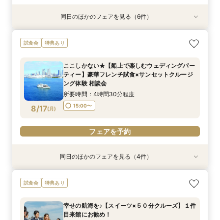
同日のほかのフェアを見る（6件）
特典あり
試食会
試食会
試食会
特典あり
特典あり
特典あり
特典あり
【少人数での結婚式にオススメ！】じっくりご見
幸せの航海を♪【スイーツ×５０分クルーズ】１件
【特別開催！】《無料》で牛フィレ等フレンチ試
【＃海が見える】船上フォトウェディングが熱
【期間限定特別開催！】《無料》で牛フィレ等フ
【オンライン相談会】お手軽３Dウォークでご見
試食会
特典あり
学×アットホームパーティー相談フェア
目来館にお勧め！
食＆ランチクルーズ体験フェア
い！フォト相談会
レンチ試食＆サンセットクルーズ体験フェア
学♪運命の会場がここに・・★
所要時間：2時間30分程度
所要時間：3時間30分程度
所要時間：4時間30分程度
所要時間：2時間程度
所要時間：4時間30分程度
所要時間：2時間程度
ここしかない★【船上で楽しむウェディングパー
10:30〜
15:00〜
10:30〜
13:30〜
9:00〜
9:00〜
10:30〜
10:30〜
13:00〜
ティー】豪華フレンチ試食×サンセットクルージ
8/16
8/16
8/16
8/16
8/16
8/16
ング体験 相談会
(
(
(
(
(
(
日
日
日
日
日
日
)
)
)
)
)
)
15:00〜
所要時間：4時間30分程度
フェアを予約
フェアを予約
フェアを予約
フェアを予約
フェアを予約
フェアを予約
15:00〜
8/17
(
月
)
フェアを予約
同日のほかのフェアを見る（4件）
試食会
特典あり
特典あり
特典あり
特典あり
【非日常空間へようこそ♪】豪華フレンチ試食×ラ
【少人数での結婚式にオススメ！】じっくりご見
【★平日限定★】ゆったり船内見学＆ウェディン
【オンライン相談会】お手軽３Dウォークでご見
試食会
特典あり
ンチクルーズ体験×プラン特別特典付き相談会
学×アットホームパーティー相談フェア
グクルーズ相談会
学♪運命の会場がここに・・★
【船上で楽しむウェディングパーティー】
所要時間：2時間30分程度
所要時間：4時間30分程度
所要時間：2時間程度
幸せの航海を♪【スイーツ×５０分クルーズ】１件
所要時間：4時間30分程度
10:30〜
10:30〜
9:00〜
14:00〜
10:30〜
13:00〜
目来館にお勧め！