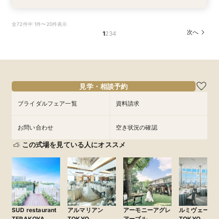
ここしかない★【船上で楽しむウェディングパー
【少人数での結婚式にオススメ！】じっくりご見
【★平日限定★】ゆったり船内見学＆ウェディン
幸せの航海を♪【スイーツ×５０分クルーズ】１件
【＃海が見える】船上フォトウェディングが熱
【オンライン相談会】お手軽３Dウォークでご見
全72件中 1件〜20件表示
ティー】豪華フレンチ試食×サンセットクルージ
学×アットホームパーティー相談フェア
グクルーズ相談会
目来館にお勧め！
い！フォト相談会
学♪運命の会場がここに・・★
次へ
1
2
3
4
ング体験 相談会
所要時間：2時間30分程度
所要時間：4時間30分程度
所要時間：3時間30分程度
所要時間：2時間程度
所要時間：2時間程度
所要時間：4時間30分程度
10:30〜
10:30〜
13:30〜
9:00〜
9:00〜
14:00〜
10:30〜
10:30〜
13:00〜
15:00〜
9/1
9/1
9/1
9/1
9/1
9/1
(
(
(
(
(
(
火
火
火
火
火
火
)
)
)
)
)
)
15:00〜
フェアを予約
フェアを予約
フェアを予約
フェアを予約
フェアを予約
フェアを予約
見学・相談予約
ブライダルフェア一覧
資料請求
お問い合わせ
空き状況の確認
この式場を見ている人にオススメ
SUD restaurant
アルマリアン
アーモニーアグレ
ルミヴェール
TERAKOYA
TOKYO
アーブル
TOKYO