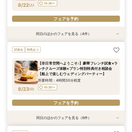
フェアを予約
フェアを予約
フェアを予約
フェアを予約
フェアを予約
10:30〜
8/22
(
土
)
フェアを予約
同日のほかのフェアを見る（4件）
特典あり
試食会
特典あり
特典あり
特典あり
【少人数での結婚式にオススメ！】じっくりご見
ここしかない★【船上で楽しむウェディングパー
【★土日限定★】ゆったり船内見学＆ウェディン
【オンライン相談会】お手軽３Dウォークでご見
試食会
特典あり
学×アットホームパーティー相談フェア
ティー】豪華フレンチ試食×サンセットクルージ
グクルーズ相談会
学♪運命の会場がここに・・★
ング体験 相談会
所要時間：2時間30分程度
所要時間：3時間程度
所要時間：2時間程度
【非日常空間へようこそ♪】豪華フレンチ試食×ラ
所要時間：4時間30分程度
10:30〜
9:00〜
9:00〜
10:30〜
10:30〜
13:00〜
ンチクルーズ体験×プラン特別特典付き相談会
15:00〜
8/22
8/22
8/22
8/22
【船上で楽しむウェディングパーティー】
(
(
(
(
土
土
土
土
)
)
)
)
15:00〜
15:00〜
所要時間：4時間30分程度
フェアを予約
フェアを予約
フェアを予約
フェアを予約
10:30〜
8/23
(
日
)
フェアを予約
同日のほかのフェアを見る（6件）
特典あり
試食会
特典あり
試食会
特典あり
特典あり
特典あり