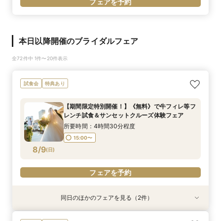
フェアを予約
本日以降開催のブライダルフェア
全72件中 1件〜20件表示
試食会
特典あり
【期間限定特別開催！】《無料》で牛フィレ等フ
レンチ試食＆サンセットクルーズ体験フェア
所要時間：4時間30分程度
15:00〜
8/9
(
日
)
フェアを予約
同日のほかのフェアを見る（2件）
特典あり