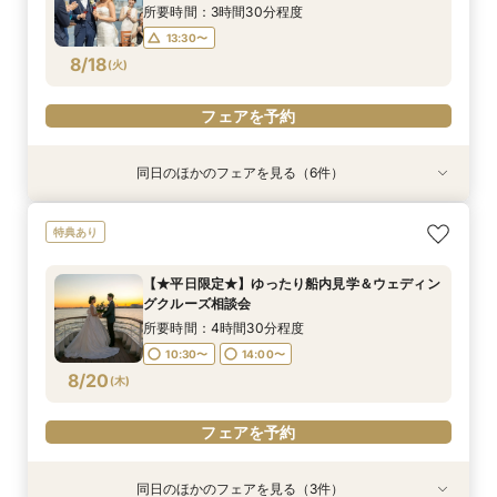
10:30〜
8/17
8/17
8/17
8/17
(
(
(
(
月
月
月
月
)
)
)
)
15:00〜
所要時間：3時間30分程度
13:30〜
フェアを予約
フェアを予約
フェアを予約
フェアを予約
8/18
(
火
)
フェアを予約
同日のほかのフェアを見る（6件）
試食会
試食会
特典あり
特典あり
特典あり
特典あり
特典あり
【非日常空間へようこそ♪】豪華フレンチ試食×ラ
ここしかない★【船上で楽しむウェディングパー
【少人数での結婚式にオススメ！】じっくりご見
【★平日限定★】ゆったり船内見学＆ウェディン
【＃海が見える】船上フォトウェディングが熱
【オンライン相談会】お手軽３Dウォークでご見
特典あり
ンチクルーズ体験×プラン特別特典付き相談会
ティー】豪華フレンチ試食×サンセットクルージ
学×アットホームパーティー相談フェア
グクルーズ相談会
い！フォト相談会
学♪運命の会場がここに・・★
【船上で楽しむウェディングパーティー】
ング体験 相談会
所要時間：2時間30分程度
所要時間：4時間30分程度
所要時間：2時間程度
所要時間：2時間程度
【★平日限定★】ゆったり船内見学＆ウェディン
所要時間：4時間30分程度
所要時間：4時間30分程度
10:30〜
10:30〜
9:00〜
9:00〜
14:00〜
10:30〜
10:30〜
13:00〜
グクルーズ相談会
10:30〜
15:00〜
8/18
8/18
8/18
8/18
8/18
8/18
(
(
(
(
(
(
火
火
火
火
火
火
)
)
)
)
)
)
15:00〜
所要時間：4時間30分程度
10:30〜
14:00〜
フェアを予約
フェアを予約
フェアを予約
フェアを予約
フェアを予約
フェアを予約
8/20
(
木
)
フェアを予約
同日のほかのフェアを見る（3件）
特典あり
試食会
特典あり
特典あり