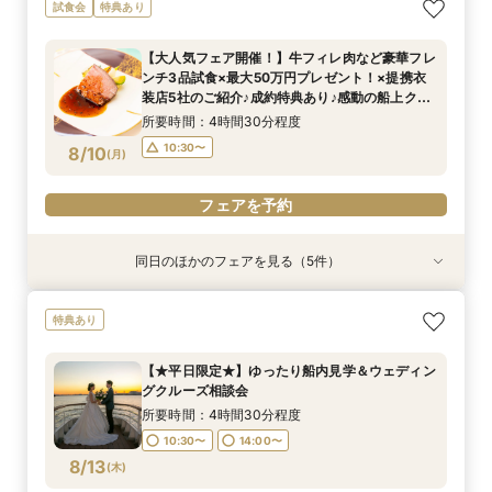
【★土日限定★】ゆったり船内見学＆ウェディン
【＃海が見える】船上フォトウェディングが熱
試食会
特典あり
グクルーズ相談会
い！フォト相談会
所要時間：3時間程度
所要時間：2時間程度
【大人気フェア開催！】牛フィレ肉など豪華フレ
9:00〜
9:00〜
10:30〜
10:30〜
ンチ3品試食×最大50万円プレゼント！×提携衣
8/9
8/9
装店5社のご紹介♪成約特典あり♪感動の船上ク
(
(
日
日
)
)
15:00〜
ルーズ体験★型にはまらない特別な結婚式をお考
所要時間：4時間30分程度
えの方必見！
フェアを予約
フェアを予約
10:30〜
8/10
(
月
)
フェアを予約
同日のほかのフェアを見る（5件）
特典あり
特典あり
試食会
試食会
特典あり
特典あり
特典あり
【★平日限定★】ゆったり船内見学＆ウェディン
【少人数での結婚式にオススメ！】じっくりご見
【特別開催！】《無料》で牛フィレ等フレンチ試
【期間限定特別開催！】《無料》で牛フィレ等フ
【オンライン相談会】お手軽３Dウォークでご見
特典あり
グクルーズ相談会
学×アットホームパーティー相談フェア
食＆ランチクルーズ体験フェア
レンチ試食＆サンセットクルーズ体験フェア
学♪運命の会場がここに・・★
所要時間：4時間30分程度
所要時間：2時間30分程度
所要時間：4時間30分程度
所要時間：4時間30分程度
所要時間：2時間程度
【★平日限定★】ゆったり船内見学＆ウェディン
10:30〜
10:30〜
15:00〜
10:30〜
9:00〜
14:00〜
10:30〜
13:00〜
グクルーズ相談会
8/10
8/10
8/10
8/10
8/10
(
(
(
(
(
月
月
月
月
月
)
)
)
)
)
15:00〜
所要時間：4時間30分程度
10:30〜
14:00〜
フェアを予約
フェアを予約
フェアを予約
フェアを予約
8/13
電話予約のみ
(
木
)