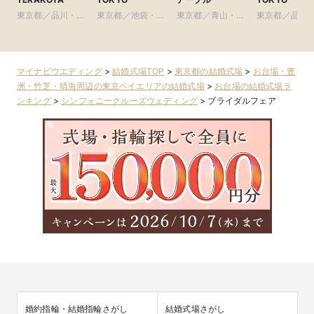
東京都／品川・目
東京都／池袋・練
東京都／青山・表
東京都／品川
黒・浜松町・世田
馬・文京・板橋
参道・渋谷・原宿
黒・浜松町・
谷
谷
マイナビウエディング
>
結婚式場TOP
>
東京都の結婚式場
>
お台場・豊
洲・竹芝・晴海周辺の東京ベイエリアの結婚式場
>
お台場の結婚式場ラ
ンキング
>
シンフォニークルーズウェディング
>
ブライダルフェア
婚約指輪・結婚指輪さがし
結婚式場さがし