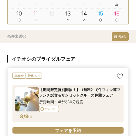
10
11
12
13
14
15
16
条件未選択
絞り込む
イチオシのブライダルフェア
試食会
特典あり
【期間限定特別開催！】《無料》で牛フィレ等フ
レンチ試食＆サンセットクルーズ体験フェア
所要時間：4時間30分程度
15:00〜
8/9
(
日
)
フェアを予約