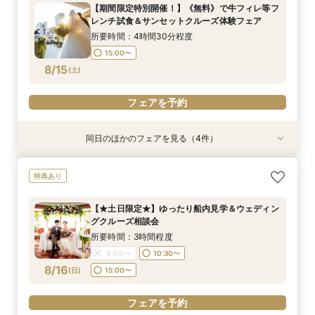
所要時間：2時間30分程度
所要時間：2時間程度
所要時間：2時間程度
【期間限定特別開催！】《無料》で牛フィレ等フ
10:30〜
9:00〜
9:00〜
10:30〜
10:30〜
13:00〜
レンチ試食＆サンセットクルーズ体験フェア
8/14
8/14
8/14
(
(
(
金
金
金
)
)
)
15:00〜
所要時間：4時間30分程度
15:00〜
フェアを予約
フェアを予約
フェアを予約
8/15
(
土
)
フェアを予約
同日のほかのフェアを見る（4件）
特典あり
特典あり
試食会
特典あり
特典あり
【少人数での結婚式にオススメ！】じっくりご見
【★土日限定★】ゆったり船内見学＆ウェディン
【特別開催！】《無料》で牛フィレ等フレンチ試
【オンライン相談会】お手軽３Dウォークでご見
特典あり
学×アットホームパーティー相談フェア
グクルーズ相談会
食＆ランチクルーズ体験フェア
学♪運命の会場がここに・・★
所要時間：2時間30分程度
所要時間：3時間程度
所要時間：4時間30分程度
所要時間：2時間程度
【★土日限定★】ゆったり船内見学＆ウェディン
10:30〜
10:30〜
9:00〜
9:00〜
10:30〜
10:30〜
13:00〜
グクルーズ相談会
8/15
8/15
8/15
8/15
(
(
(
(
土
土
土
土
)
)
)
)
15:00〜
15:00〜
所要時間：3時間程度
9:00〜
10:30〜
フェアを予約
フェアを予約
フェアを予約
フェアを予約
8/16
(
日
)
15:00〜
フェアを予約