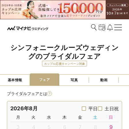
シンフォニークルーズウェディン
グのブライダルフェア
カップル応援キャンペーン対象
フェア
基本情報
写真
動画
ブライダルフェアとは
2026年8月
平日
土日祝
月
火
水
木
金
土
日
3
4
5
6
7
8
9