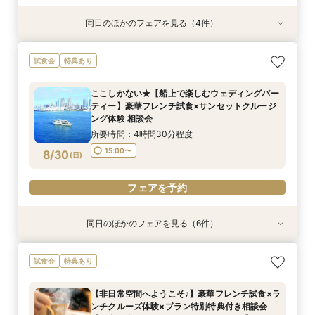
同日のほかのフェアを見る（4件）
特典あり
試食会
特典あり
特典あり
特典あり
【少人数での結婚式にオススメ！】じっくりご見
ここしかない★【船上で楽しむウェディングパー
【★土日限定★】ゆったり船内見学＆ウェディン
【オンライン相談会】お手軽３Dウォークでご見
試食会
特典あり
学×アットホームパーティー相談フェア
ティー】豪華フレンチ試食×サンセットクルージ
グクルーズ相談会
学♪運命の会場がここに・・★
ング体験 相談会
所要時間：2時間30分程度
所要時間：3時間程度
所要時間：2時間程度
ここしかない★【船上で楽しむウェディングパー
所要時間：4時間30分程度
10:30〜
9:00〜
9:00〜
10:30〜
10:30〜
13:00〜
ティー】豪華フレンチ試食×サンセットクルージ
15:00〜
8/29
8/29
8/29
8/29
ング体験 相談会
(
(
(
(
土
土
土
土
)
)
)
)
15:00〜
15:00〜
所要時間：4時間30分程度
フェアを予約
フェアを予約
フェアを予約
フェアを予約
15:00〜
8/30
(
日
)
フェアを予約
同日のほかのフェアを見る（6件）
特典あり
試食会
特典あり
試食会
特典あり
特典あり
特典あり
【少人数での結婚式にオススメ！】じっくりご見
【非日常空間へようこそ♪】豪華フレンチ試食×ラ
【★土日限定★】ゆったり船内見学＆ウェディン
幸せの航海を♪【スイーツ×５０分クルーズ】１件
【＃海が見える】船上フォトウェディングが熱
【オンライン相談会】お手軽３Dウォークでご見
試食会
特典あり
学×アットホームパーティー相談フェア
ンチクルーズ体験×プラン特別特典付き相談会
グクルーズ相談会
目来館にお勧め！
い！フォト相談会
学♪運命の会場がここに・・★
【船上で楽しむウェディングパーティー】
所要時間：2時間30分程度
所要時間：3時間程度
所要時間：3時間30分程度
所要時間：2時間程度
所要時間：2時間程度
【非日常空間へようこそ♪】豪華フレンチ試食×ラ
所要時間：4時間30分程度
10:30〜
13:30〜
9:00〜
9:00〜
9:00〜
10:30〜
10:30〜
10:30〜
13:00〜
ンチクルーズ体験×プラン特別特典付き相談会
10:30〜