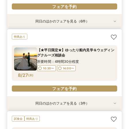
フェアを予約
同日のほかのフェアを見る（6件）
試食会
特典あり
特典あり
試食会
特典あり
特典あり
特典あり
【非日常空間へようこそ♪】豪華フレンチ試食×ラ
【少人数での結婚式にオススメ！】じっくりご見
【★平日限定★】ゆったり船内見学＆ウェディン
幸せの航海を♪【スイーツ×５０分クルーズ】１件
【＃海が見える】船上フォトウェディングが熱
【オンライン相談会】お手軽３Dウォークでご見
特典あり
ンチクルーズ体験×プラン特別特典付き相談会
学×アットホームパーティー相談フェア
グクルーズ相談会
目来館にお勧め！
い！フォト相談会
学♪運命の会場がここに・・★
【船上で楽しむウェディングパーティー】
所要時間：2時間30分程度
所要時間：4時間30分程度
所要時間：3時間30分程度
所要時間：2時間程度
所要時間：2時間程度
【★平日限定★】ゆったり船内見学＆ウェディン
所要時間：4時間30分程度
10:30〜
10:30〜
13:30〜
9:00〜
9:00〜
14:00〜
10:30〜
10:30〜
13:00〜
グクルーズ相談会
10:30〜
8/25
8/25
8/25
8/25
8/25
8/25
(
(
(
(
(
(
火
火
火
火
火
火
)
)
)
)
)
)
15:00〜
所要時間：4時間30分程度
10:30〜
14:00〜
フェアを予約
フェアを予約
フェアを予約
フェアを予約
フェアを予約
フェアを予約
8/27
(
木
)
フェアを予約
同日のほかのフェアを見る（3件）
特典あり
試食会
特典あり
特典あり
【少人数での結婚式にオススメ！】じっくりご見
幸せの航海を♪【スイーツ×５０分クルーズ】１件
【オンライン相談会】お手軽３Dウォークでご見
試食会
特典あり
学×アットホームパーティー相談フェア
目来館にお勧め！
学♪運命の会場がここに・・★
所要時間：2時間30分程度
所要時間：3時間30分程度
所要時間：2時間程度