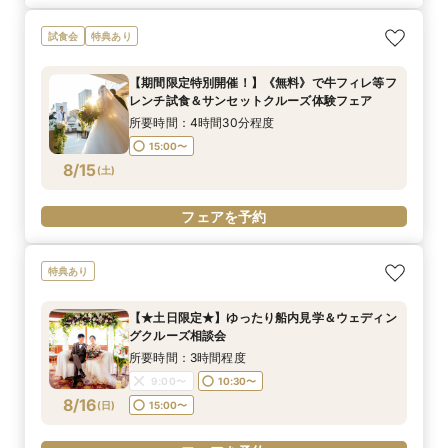
試食会
特典あり
【期間限定特別開催！】《無料》で牛フィレ等フ
レンチ試食＆サンセットクルーズ体験フェア
所要時間：4時間30分程度
15:00〜
8/15
(
土
)
フェアを予約
特典あり
【★土日限定★】ゆったり船内見学＆ウェディン
グクルーズ相談会
所要時間：3時間程度
9:00〜
10:30〜
8/16
(
日
)
15:00〜