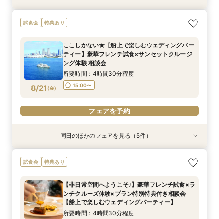
【少人数での結婚式にオススメ！】じっくりご見
幸せの航海を♪【スイーツ×５０分クルーズ】１件
【オンライン相談会】お手軽３Dウォークでご見
試食会
特典あり
学×アットホームパーティー相談フェア
目来館にお勧め！
学♪運命の会場がここに・・★
所要時間：2時間30分程度
所要時間：3時間30分程度
所要時間：2時間程度
ここしかない★【船上で楽しむウェディングパー
10:30〜
13:30〜
9:00〜
10:30〜
13:00〜
ティー】豪華フレンチ試食×サンセットクルージ
8/20
8/20
8/20
ング体験 相談会
(
(
(
木
木
木
)
)
)
15:00〜
所要時間：4時間30分程度
フェアを予約
フェアを予約
フェアを予約
15:00〜
8/21
(
金
)
フェアを予約
同日のほかのフェアを見る（5件）
試食会
特典あり
特典あり
特典あり
特典あり
【非日常空間へようこそ♪】豪華フレンチ試食×ラ
【少人数での結婚式にオススメ！】じっくりご見
【★平日限定★】ゆったり船内見学＆ウェディン
【＃海が見える】船上フォトウェディングが熱
【オンライン相談会】お手軽３Dウォークでご見
試食会
特典あり
ンチクルーズ体験×プラン特別特典付き相談会
学×アットホームパーティー相談フェア
グクルーズ相談会
い！フォト相談会
学♪運命の会場がここに・・★
【船上で楽しむウェディングパーティー】
所要時間：2時間30分程度
所要時間：4時間30分程度
所要時間：2時間程度
所要時間：2時間程度
【非日常空間へようこそ♪】豪華フレンチ試食×ラ
所要時間：4時間30分程度
10:30〜
10:30〜
9:00〜
9:00〜
14:00〜
10:30〜
10:30〜
13:00〜
ンチクルーズ体験×プラン特別特典付き相談会
10:30〜
8/21
8/21
8/21
8/21
8/21
【船上で楽しむウェディングパーティー】
(
(
(
(
(
金
金
金
金
金
)
)
)
)
)
15:00〜
所要時間：4時間30分程度