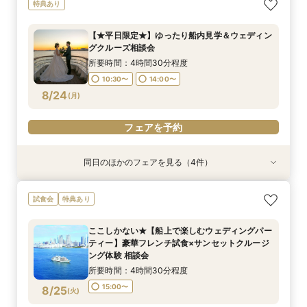
【少人数での結婚式にオススメ！】じっくりご見
ここしかない★【船上で楽しむウェディングパー
【★土日限定★】ゆったり船内見学＆ウェディン
幸せの航海を♪【スイーツ×５０分クルーズ】１件
【＃海が見える】船上フォトウェディングが熱
【オンライン相談会】お手軽３Dウォークでご見
特典あり
学×アットホームパーティー相談フェア
ティー】豪華フレンチ試食×サンセットクルージ
グクルーズ相談会
目来館にお勧め！
い！フォト相談会
学♪運命の会場がここに・・★
ング体験 相談会
所要時間：2時間30分程度
所要時間：3時間程度
所要時間：3時間30分程度
所要時間：2時間程度
所要時間：2時間程度
【★平日限定★】ゆったり船内見学＆ウェディン
所要時間：4時間30分程度
10:30〜
13:30〜
9:00〜
9:00〜
9:00〜
10:30〜
10:30〜
10:30〜
13:00〜
グクルーズ相談会
15:00〜
8/23
8/23
8/23
8/23
8/23
8/23
(
(
(
(
(
(
日
日
日
日
日
日
)
)
)
)
)
)
15:00〜
15:00〜
所要時間：4時間30分程度
10:30〜
14:00〜
フェアを予約
フェアを予約
フェアを予約
フェアを予約
フェアを予約
フェアを予約
8/24
(
月
)
フェアを予約
同日のほかのフェアを見る（4件）
試食会
試食会
特典あり
特典あり
特典あり
特典あり
【非日常空間へようこそ♪】豪華フレンチ試食×ラ
ここしかない★【船上で楽しむウェディングパー
【少人数での結婚式にオススメ！】じっくりご見
【オンライン相談会】お手軽３Dウォークでご見
試食会
特典あり
ンチクルーズ体験×プラン特別特典付き相談会
ティー】豪華フレンチ試食×サンセットクルージ
学×アットホームパーティー相談フェア
学♪運命の会場がここに・・★
【船上で楽しむウェディングパーティー】
ング体験 相談会
所要時間：2時間30分程度
所要時間：2時間程度
ここしかない★【船上で楽しむウェディングパー
所要時間：4時間30分程度
所要時間：4時間30分程度
10:30〜
9:00〜
10:30〜
13:00〜
ティー】豪華フレンチ試食×サンセットクルージ
10:30〜
15:00〜
8/24
8/24
8/24
8/24
ング体験 相談会
(
(
(
(
月
月
月
月
)
)
)
)
15:00〜
所要時間：4時間30分程度
フェアを予約
フェアを予約
フェアを予約
フェアを予約
15:00〜
8/25
(
火
)