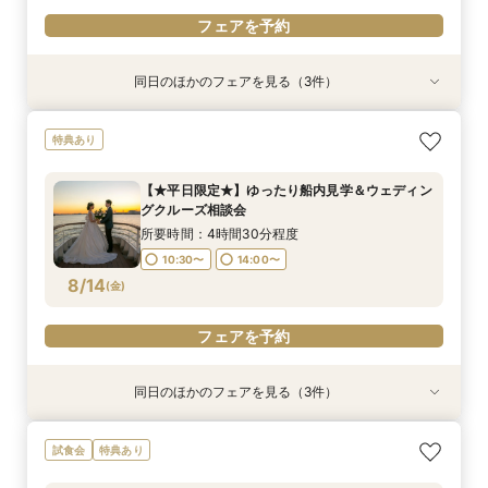
フェアを予約
同日のほかのフェアを見る（3件）
特典あり
試食会
特典あり
特典あり
【少人数での結婚式にオススメ！】じっくりご見
幸せの航海を♪【スイーツ×５０分クルーズ】１件
【オンライン相談会】お手軽３Dウォークでご見
特典あり
学×アットホームパーティー相談フェア
目来館にお勧め！
学♪運命の会場がここに・・★
所要時間：2時間30分程度
所要時間：3時間30分程度
所要時間：2時間程度
【★平日限定★】ゆったり船内見学＆ウェディン
10:30〜
13:30〜
9:00〜
10:30〜
13:00〜
グクルーズ相談会
8/13
8/13
8/13
(
(
(
木
木
木
)
)
)
15:00〜
所要時間：4時間30分程度
10:30〜
14:00〜
フェアを予約
フェアを予約
フェアを予約
8/14
(
金
)
フェアを予約
同日のほかのフェアを見る（3件）
特典あり
特典あり
【少人数での結婚式にオススメ！】じっくりご見
【＃海が見える】船上フォトウェディングが熱
【オンライン相談会】お手軽３Dウォークでご見
試食会
特典あり
学×アットホームパーティー相談フェア
い！フォト相談会
学♪運命の会場がここに・・★