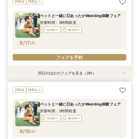
試食会
特典あり
れが叶う◎来館1万円ギフト＆最大120万円相当
で最大120万相当12大BIG豪華特典◎独立チャペ
なしで叶える／家族婚100万円プラン
の豪華特典／3万円相当絶品贅沢試食＆独立チャ
ル＆貸切ガーデン＆自然光差し込む披露宴会場含
所要時間：3時間程度
ペットと一緒に◎あったかWedding体験フェア
ペル・貸切ガーデンご見学＆安心見積もり相談◆
む映えるスポットをご提案♪
所要時間：3時間程度
所要時間：3時間程度
9:00〜
10:00〜
マイナビ限定特典
所要時間：3時間程度
9:00〜
9:00〜
10:00〜
10:00〜
8/16
8/16
8/16
(
(
(
日
日
日
)
)
)
15:00〜
16:00〜
12:00〜
16:00〜
15:00〜
15:00〜
16:00〜
16:00〜
フェアを予約
8/17
(
月
)
フェアを予約
フェアを予約
フェアを予約
同日のほかのフェアを見る（3件）
試食会
試食会
試食会
特典あり
特典あり
特典あり
【初めて会場見学のおふたりも安心◆最大120万
＼初見学がお得／予算重視の方必見◎じっくり相
アットホームな家族婚が叶う少人数フェア*豪華
試食会
特典あり
円BIG豪華特典×来館ギフト5万円】貸切ガーデン
談会
試食付
演出体験＆安心見積相談まで♪黒毛和牛×オマール
所要時間：3時間程度
所要時間：3時間程度
ペットと一緒に◎あったかWedding体験フェア
海老×特製カヌレ含む絶品3万円相当試食付！マ
所要時間：3時間程度
12:00〜
12:00〜
16:00〜
16:00〜
イナビ限定特典
所要時間：3時間程度
12:00〜
16:00〜
8/17
8/17
8/17
(
(
(
月
月
月
)
)
)
12:00〜
16:00〜
フェアを予約
フェアを予約
フェアを予約
8/19
(
水
)