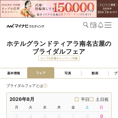
ホテルグランドティアラ南名古屋の
ブライダルフェア
カップル応援キャンペーン対象
フェア
基本情報
写真
動画
プ
ブライダルフェアとは
2026年8月
平日
土日祝
月
火
水
木
金
土
日
3
4
5
6
7
8
9