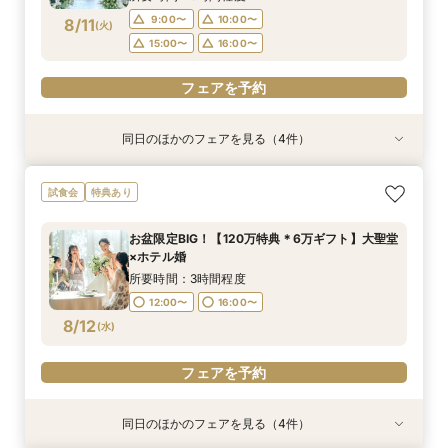
マイナビ限定特典
フェアを予約
フェアを予約
フェアを予約
9:00〜
10:00〜
8/11
(
火
)
15:00〜
16:00〜
フェアを予約
同日のほかのフェアを見る（4件）
試食会
試食会
試食会
試食会
特典あり
特典あり
特典あり
特典あり
【地元で紡ぐWedding】豪華和牛試食付◆成約
【少人数専用 All in one Wedding】＼追加料金
＼お盆ＳＰ／憧れの大聖堂！120万特典＊6万ギ
マイナビ限定特典◆月1BIGフェア★来館特典5万
試食会
特典あり
で最大120万相当12大BIG豪華特典◎独立チャペ
なしで叶える／家族婚100万円プラン
フト＆豪華試食
円【絶品3万円料理試食*最大120万円相当の12大
ル＆貸切ガーデン＆自然光差し込む披露宴会場含
特典◎】自然光がふりそそぐ感動の独立チャペル
所要時間：3時間程度
所要時間：3時間程度
お盆限定BIG！【120万特典＊6万ギフト】大聖堂
む映えるスポットをご提案♪
ご見学＆見積もり相談まで♪
所要時間：3時間程度
所要時間：3時間程度
9:00〜
9:00〜
10:00〜
10:00〜
×ホテル婚
10:00〜
9:00〜
10:00〜
15:00〜
8/11
8/11
8/11
8/11
(
(
(
(
火
火
火
火
)
)
)
)
15:00〜
15:00〜
16:00〜
16:00〜
所要時間：3時間程度
15:00〜
16:00〜
12:00〜
16:00〜
フェアを予約
フェアを予約
フェアを予約
8/12
(
水
)
フェアを予約
フェアを予約
同日のほかのフェアを見る（4件）
試食会
試食会
試食会
試食会
特典あり
特典あり
特典あり
特典あり