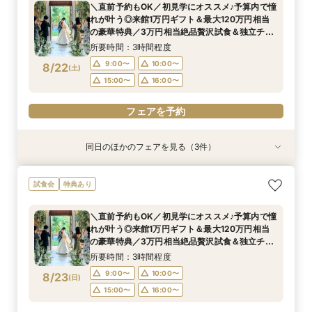
＼直前予約もOK／初見学にオススメ♪予算内で憧
癒される貸切ガーデン＆独立チャペルをゆったり
所要時間：3時間程度
12:00〜
12:00〜
16:00〜
16:00〜
れが叶う◎来館1万円ギフト＆最大120万円相当
ご見学◎
12:00〜
16:00〜
8/21
8/21
8/21
の豪華特典／3万円相当絶品贅沢試食＆独立チャ
(
(
(
金
金
金
)
)
)
ペル・貸切ガーデンご見学＆安心見積もり相談◆
所要時間：3時間程度
マイナビ限定特典
フェアを予約
フェアを予約
フェアを予約
9:00〜
10:00〜
8/22
(
土
)
15:00〜
16:00〜
フェアを予約
同日のほかのフェアを見る（3件）
試食会
試食会
試食会
特典あり
特典あり
特典あり
【地元で紡ぐWedding】豪華和牛試食付◆成約
【少人数専用 All in one Wedding】＼追加料金
【人気No.1BIGフェア☆来館特典5万】＼最大120
試食会
特典あり
で最大120万相当12大BIG豪華特典◎独立チャペ
なしで叶える／家族婚100万円プラン
万円の豪華12大特典／黒毛和牛× オマール海老×
ル＆貸切ガーデン＆自然光差し込む披露宴会場含
特製カヌレの贅沢3万円試食付♪自然光がふりそそ
所要時間：3時間程度
＼直前予約もOK／初見学にオススメ♪予算内で憧
む映えるスポットをご提案♪
ぐ独立チャペルご見学＆安心見積もり相談
所要時間：3時間程度
所要時間：3時間程度
9:00〜
10:00〜
れが叶う◎来館1万円ギフト＆最大120万円相当
9:00〜
9:00〜
10:00〜
10:00〜
8/22
8/22
8/22
の豪華特典／3万円相当絶品贅沢試食＆独立チャ
(
(
(
土
土
土
)
)
)
15:00〜
16:00〜
ペル・貸切ガーデンご見学＆安心見積もり相談◆
15:00〜
15:00〜
16:00〜
16:00〜
所要時間：3時間程度
マイナビ限定特典
フェアを予約
9:00〜
10:00〜
8/23
(
日
)
フェアを予約
フェアを予約
15:00〜
16:00〜