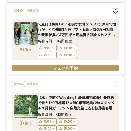
試食会
特典あり
＼直前予約もOK／初見学にオススメ♪予算内で憧
れが叶う◎来館1万円ギフト＆最大120万円相当
の豪華特典／3万円相当絶品贅沢試食＆独立チャ
ペル・貸切ガーデンご見学＆安心見積もり相談◆
所要時間：3時間程度
マイナビ限定特典
9:00〜
10:00〜
8/9
(
日
)
15:00〜
16:00〜
フェアを予約
試食会
特典あり
【地元で紡ぐWedding】豪華和牛試食付◆成約
で最大120万相当12大BIG豪華特典◎独立チャペ
ル＆貸切ガーデン＆自然光差し込む披露宴会場含
む映えるスポットをご提案♪
所要時間：3時間程度
9:00〜
10:00〜
8/9
(
日
)
15:00〜
16:00〜