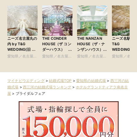
ニーズ名古屋丸の
THE CONDER
THE NANZAN
ニーズ名駅 by
内 by T&G
HOUSE（ザ コン
HOUSE（ザ・ナ
T&G
WEDDING(旧 ト
ダーハウス）
ンザンハウス）
WEDDING(旧
リフォーリア
●Plan・Do・See
●Plan・Do・See
ンフィニート 
愛知県／名古屋
愛知県／名古屋
愛知県／名古屋
愛知県／名古
NAGOYA)
グループ
グループ
古屋)
市・周辺
市・周辺
市・周辺
市・周辺
マイナビウエディング
>
結婚式場TOP
>
愛知県の結婚式場
>
西三河の結
婚式場
>
西三河の結婚式場ランキング
>
ホテルグランドティアラ南名古
屋
>
ブライダルフェア