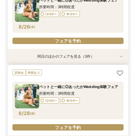
ペットと一緒に◎あったかWedding体験フェア
海老×特製カヌレ含む絶品3万円相当試食付！マ
所要時間：3時間程度
12:00〜
12:00〜
16:00〜
16:00〜
イナビ限定特典
所要時間：3時間程度
12:00〜
16:00〜
8/24
8/24
8/24
(
(
(
月
月
月
)
)
)
12:00〜
16:00〜
フェアを予約
フェアを予約
フェアを予約
8/26
(
水
)
フェアを予約
同日のほかのフェアを見る（3件）
試食会
試食会
試食会
特典あり
特典あり
特典あり
＼水曜special*マイナビ限定特典！来館5万円ギ
＼初見学がお得／予算重視の方必見◎じっくり相
アットホームな家族婚が叶う少人数フェア*豪華
試食会
特典あり
フト×最大120万円豪華特典／ガーデン演出体験
談会
試食付
＆贅沢3万円料理試食＆安心見積もり相談◆独立
所要時間：3時間程度
所要時間：3時間程度
ペットと一緒に◎あったかWedding体験フェア
チャペル・貸切ガーデン含む平日にゆっくりご見
所要時間：3時間程度
12:00〜
12:00〜
16:00〜
16:00〜
学♪
所要時間：3時間程度
12:00〜
16:00〜
8/26
8/26
8/26
(
(
(
水
水
水
)
)
)
12:00〜
16:00〜
フェアを予約
フェアを予約
フェアを予約
8/28
(
金
)
フェアを予約