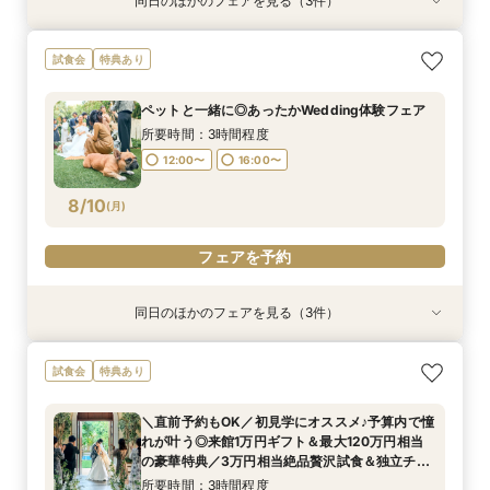
同日のほかのフェアを見る（3件）
試食会
試食会
試食会
特典あり
特典あり
特典あり
【地元で紡ぐWedding】豪華和牛試食付◆成約
【少人数専用 All in one Wedding】＼追加料金
【残り僅か▲豪華120万特典＆来館ギフト5万
試食会
特典あり
で最大120万相当12大BIG豪華特典◎独立チャペ
なしで叶える／家族婚100万円プラン
円】黒毛和牛・オマール海老・特製カヌレ含む絶
ル＆貸切ガーデン＆自然光差し込む披露宴会場含
品3万円相当試食×貸切ガーデン演出体験×自然光
所要時間：3時間程度
ペットと一緒に◎あったかWedding体験フェア
む映えるスポットをご提案♪
がふりそそぐ感動の独立チャペルご見学×安心見
所要時間：3時間程度
所要時間：3時間程度
9:00〜
10:00〜
積相談まで♪
所要時間：3時間程度
9:00〜
9:00〜
10:00〜
10:00〜
8/9
8/9
8/9
(
(
(
日
日
日
)
)
)
15:00〜
16:00〜
12:00〜
16:00〜
15:00〜
15:00〜
16:00〜
16:00〜
フェアを予約
8/10
(
月
)
フェアを予約
フェアを予約
フェアを予約
同日のほかのフェアを見る（3件）
試食会
試食会
試食会
特典あり
特典あり
特典あり
【初めて会場見学のおふたりも安心◆最大120万
＼初見学がお得／予算重視の方必見◎じっくり相
アットホームな家族婚が叶う少人数フェア*豪華
試食会
特典あり
円BIG豪華特典×来館ギフト5万円】貸切ガーデン
談会
試食付
演出体験＆安心見積相談まで♪黒毛和牛×オマール
所要時間：3時間程度
所要時間：3時間程度
＼直前予約もOK／初見学にオススメ♪予算内で憧
海老×特製カヌレ含む絶品3万円相当試食付！マ
所要時間：3時間程度
12:00〜
12:00〜
16:00〜
16:00〜
れが叶う◎来館1万円ギフト＆最大120万円相当
イナビ限定特典
12:00〜
16:00〜
8/10
8/10
8/10
の豪華特典／3万円相当絶品贅沢試食＆独立チャ
(
(
(
月
月
月
)
)
)
ペル・貸切ガーデンご見学＆安心見積もり相談◆
所要時間：3時間程度