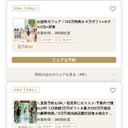
ペットと一緒に◎あったかWedding体験フェア
＼水曜special*マイナビ限定特典！来館5万円ギ
＼初見学がお得／予算重視の方必見◎じっくり相
アットホームな家族婚が叶う少人数フェア*豪華
試食会
特典あり
フト×最大120万円豪華特典／ガーデン演出体験
談会
試食付
所要時間：3時間程度
＆贅沢3万円料理試食＆安心見積もり相談◆独立
所要時間：3時間程度
所要時間：3時間程度
12:00〜
16:00〜
お盆特大フェア！120万特典＆６万ギフト♦ホテ
チャペル・貸切ガーデン含む平日にゆっくりご見
所要時間：3時間程度
12:00〜
12:00〜
16:00〜
16:00〜
ル2泊+試食
学♪
12:00〜
16:00〜
8/12
8/12
8/12
8/12
(
(
(
(
水
水
水
水
)
)
)
)
所要時間：3時間程度
12:00〜
16:00〜
フェアを予約
フェアを予約
フェアを予約
フェアを予約
8/14
(
金
)
フェアを予約
同日のほかのフェアを見る（4件）
試食会
試食会
試食会
試食会
特典あり
特典あり
特典あり
特典あり
ペットと一緒に◎あったかWedding体験フェア
平日BIG【口コミ高評価★4.7】駅徒歩38秒の好
＼初見学がお得／予算重視の方必見◎じっくり相
アットホームな家族婚が叶う少人数フェア*豪華
試食会
特典あり
立地×おもてなし挙式◆来館でギフト券1万円プレ
談会
試食付
所要時間：3時間程度
ゼント＆12大豪華特典／3万円相当豪華試食＆緑
所要時間：3時間程度
所要時間：3時間程度
12:00〜
16:00〜
＼直前予約もOK／初見学にオススメ♪予算内で憧
癒される貸切ガーデン＆独立チャペルをゆったり
所要時間：3時間程度
12:00〜
12:00〜
16:00〜
16:00〜
れが叶う◎来館1万円ギフト＆最大120万円相当
ご見学◎
12:00〜
16:00〜
8/14
8/14
8/14
8/14
の豪華特典／3万円相当絶品贅沢試食＆独立チャ
(
(
(
(
金
金
金
金
)
)
)
)
ペル・貸切ガーデンご見学＆安心見積もり相談◆
所要時間：3時間程度
マイナビ限定特典
フェアを予約
フェアを予約
フェアを予約
フェアを予約
9:00〜
10:00〜
(
土
)