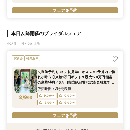
フェアを予約
本日以降開催のブライダルフェア
全27件中 1件〜20件表示
試食会
特典あり
＼直前予約もOK／初見学にオススメ♪予算内で憧
れが叶う◎来館1万円ギフト＆最大120万円相当
の豪華特典／3万円相当絶品贅沢試食＆独立チャ
ペル・貸切ガーデンご見学＆安心見積もり相談◆
所要時間：3時間程度
マイナビ限定特典
9:00〜
10:00〜
8/9
(
日
)
15:00〜
16:00〜
フェアを予約