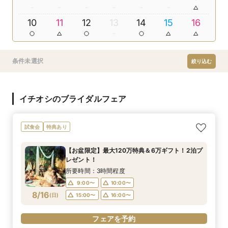
10
11
12
13
14
15
16
条件未選択
絞り込む
イチオシのブライダルフェア
試食会
特典あり
【お盆限定】最大120万特典＆6万ギフト！2泊プ
レゼント！
所要時間：3時間程度
9:00〜
10:00〜
8/16
(
日
)
15:00〜
16:00〜
フェアを予約