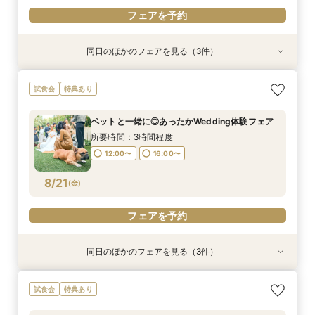
フェアを予約
同日のほかのフェアを見る（3件）
試食会
試食会
試食会
特典あり
特典あり
特典あり
＼水曜special*マイナビ限定特典！来館5万円ギ
＼初見学がお得／予算重視の方必見◎じっくり相
アットホームな家族婚が叶う少人数フェア*豪華
試食会
特典あり
フト×最大120万円豪華特典／ガーデン演出体験
談会
試食付
＆贅沢3万円料理試食＆安心見積もり相談◆独立
所要時間：3時間程度
所要時間：3時間程度
ペットと一緒に◎あったかWedding体験フェア
チャペル・貸切ガーデン含む平日にゆっくりご見
所要時間：3時間程度
12:00〜
12:00〜
16:00〜
16:00〜
学♪
所要時間：3時間程度
12:00〜
16:00〜
8/19
8/19
8/19
(
(
(
水
水
水
)
)
)
12:00〜
16:00〜
フェアを予約
フェアを予約
フェアを予約
8/21
(
金
)
フェアを予約
同日のほかのフェアを見る（3件）
試食会
試食会
試食会
特典あり
特典あり
特典あり
平日BIG【口コミ高評価★4.7】駅徒歩38秒の好
＼初見学がお得／予算重視の方必見◎じっくり相
アットホームな家族婚が叶う少人数フェア*豪華
試食会
特典あり
立地×おもてなし挙式◆来館でギフト券1万円プレ
談会
試食付
ゼント＆12大豪華特典／3万円相当豪華試食＆緑
所要時間：3時間程度
所要時間：3時間程度