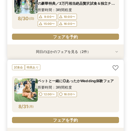
9:00〜
10:00〜
8/29
8/29
の豪華特典／3万円相当絶品贅沢試食＆独立チャ
(
(
土
土
)
)
15:00〜
16:00〜
ペル・貸切ガーデンご見学＆安心見積もり相談◆
15:00〜
16:00〜
所要時間：3時間程度
マイナビ限定特典
フェアを予約
9:00〜
10:00〜
8/30
(
日
)
フェアを予約
15:00〜
16:00〜
フェアを予約
同日のほかのフェアを見る（2件）
試食会
試食会
特典あり
特典あり
【地元で紡ぐWedding】豪華和牛試食付◆成約
【少人数専用 All in one Wedding】＼追加料金
試食会
特典あり
で最大120万相当12大BIG豪華特典◎独立チャペ
なしで叶える／家族婚100万円プラン
ル＆貸切ガーデン＆自然光差し込む披露宴会場含
所要時間：3時間程度
ペットと一緒に◎あったかWedding体験フェア
む映えるスポットをご提案♪
所要時間：3時間程度
9:00〜
10:00〜
所要時間：3時間程度
9:00〜
10:00〜
8/30
8/30
(
(
日
日
)
)
15:00〜
16:00〜
12:00〜
16:00〜
15:00〜
16:00〜
フェアを予約
8/31
(
月
)
フェアを予約
フェアを予約