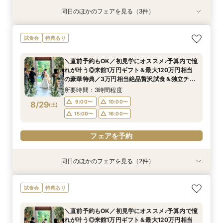
同日のほかのフェアを見る（3件）
試食会
試食会
試食会
特典あり
特典あり
特典あり
平日BIG【口コミ高評価★4.7】駅徒歩38秒の好
＼初見学がお得／予算重視の方必見◎じっくり相
アットホームな家族婚が叶う少人数フェア*豪華
試食会
特典あり
立地×おもてなし挙式◆来館でギフト券1万円プレ
談会
試食付
ゼント＆12大豪華特典／3万円相当豪華試食＆緑
所要時間：3時間程度
所要時間：3時間程度
＼直前予約もOK／初見学にオススメ♪予算内で憧
癒される貸切ガーデン＆独立チャペルをゆったり
所要時間：3時間程度
12:00〜
12:00〜
16:00〜
16:00〜
れが叶う◎来館1万円ギフト＆最大120万円相当
ご見学◎
12:00〜
16:00〜
8/28
8/28
8/28
の豪華特典／3万円相当絶品贅沢試食＆独立チャ
(
(
(
金
金
金
)
)
)
ペル・貸切ガーデンご見学＆安心見積もり相談◆
所要時間：3時間程度
マイナビ限定特典
フェアを予約
フェアを予約
フェアを予約
9:00〜
10:00〜
8/29
(
土
)
15:00〜
16:00〜
フェアを予約
同日のほかのフェアを見る（2件）
試食会
試食会
特典あり
特典あり
【地元で紡ぐWedding】豪華和牛試食付◆成約
【少人数専用 All in one Wedding】＼追加料金
試食会
特典あり
で最大120万相当12大BIG豪華特典◎独立チャペ
なしで叶える／家族婚100万円プラン
ル＆貸切ガーデン＆自然光差し込む披露宴会場含
所要時間：3時間程度
＼直前予約もOK／初見学にオススメ♪予算内で憧
む映えるスポットをご提案♪
所要時間：3時間程度
9:00〜
10:00〜
れが叶う◎来館1万円ギフト＆最大120万円相当