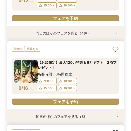
8/15
15:00〜
16:00〜
フェアを予約
同日のほかのフェアを見る（4件）
試食会
試食会
試食会
試食会
特典あり
特典あり
特典あり
特典あり
【地元で紡ぐWedding】豪華和牛試食付◆成約
【少人数専用 All in one Wedding】＼追加料金
【先着順！120万特典】お盆限定＊6万ギフト×ホ
【人気No.1BIGフェア☆来館特典5万】＼最大120
試食会
特典あり
で最大120万相当12大BIG豪華特典◎独立チャペ
なしで叶える／家族婚100万円プラン
テル2泊付
万円の豪華12大特典／黒毛和牛× オマール海老×
ル＆貸切ガーデン＆自然光差し込む披露宴会場含
特製カヌレの贅沢3万円試食付♪自然光がふりそそ
所要時間：3時間程度
所要時間：3時間程度
【お盆限定】最大120万特典＆6万ギフト！2泊プ
む映えるスポットをご提案♪
ぐ独立チャペルご見学＆安心見積もり相談
所要時間：3時間程度
所要時間：3時間程度
9:00〜
9:00〜
10:00〜
10:00〜
レゼント！
9:00〜
9:00〜
10:00〜
10:00〜
8/15
8/15
8/15
8/15
(
(
(
(
土
土
土
土
)
)
)
)
15:00〜
15:00〜
16:00〜
16:00〜
所要時間：3時間程度
15:00〜
15:00〜
16:00〜
16:00〜
9:00〜
10:00〜
フェアを予約
フェアを予約
8/16
(
日
)
15:00〜
16:00〜
フェアを予約
フェアを予約
フェアを予約
同日のほかのフェアを見る（3件）
試食会
試食会
試食会
特典あり
特典あり
特典あり
＼直前予約もOK／初見学にオススメ♪予算内で憧
【地元で紡ぐWedding】豪華和牛試食付◆成約
【少人数専用 All in one Wedding】＼追加料金