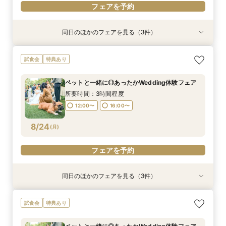
フェアを予約
同日のほかのフェアを見る（3件）
試食会
試食会
試食会
特典あり
特典あり
特典あり
【地元で紡ぐWedding】豪華和牛試食付◆成約
【少人数専用 All in one Wedding】＼追加料金
【豪華120万特典＆来館ギフト5万円】黒毛和
試食会
特典あり
で最大120万相当12大BIG豪華特典◎独立チャペ
なしで叶える／家族婚100万円プラン
牛・オマール海老・特製カヌレ含む絶品3万円相
ル＆貸切ガーデン＆自然光差し込む披露宴会場含
当試食×貸切ガーデン演出体験×自然光がふりそ
所要時間：3時間程度
ペットと一緒に◎あったかWedding体験フェア
む映えるスポットをご提案♪
そぐ感動の独立チャペルご見学×安心見積相談ま
所要時間：3時間程度
所要時間：3時間程度
9:00〜
10:00〜
で♪
所要時間：3時間程度
9:00〜
9:00〜
10:00〜
10:00〜
8/23
8/23
8/23
(
(
(
日
日
日
)
)
)
15:00〜
16:00〜
12:00〜
16:00〜
15:00〜
15:00〜
16:00〜
16:00〜
フェアを予約
8/24
(
月
)
フェアを予約
フェアを予約
フェアを予約
同日のほかのフェアを見る（3件）
試食会
試食会
試食会
特典あり
特典あり
特典あり
【初めて会場見学のおふたりも安心◆最大120万
＼初見学がお得／予算重視の方必見◎じっくり相
アットホームな家族婚が叶う少人数フェア*豪華
試食会
特典あり
円BIG豪華特典×来館ギフト5万円】貸切ガーデン
談会
試食付
演出体験＆安心見積相談まで♪黒毛和牛×オマール
所要時間：3時間程度
所要時間：3時間程度