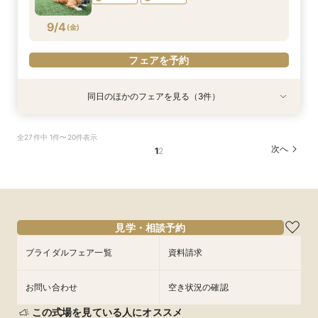
フェアを予約
フェアを予約
フェアを予約
9/4
(
金
)
フェアを予約
同日のほかのフェアを見る（3件）
試食会
試食会
試食会
特典あり
特典あり
特典あり
平日BIG【口コミ高評価★4.7】駅徒歩38秒の好
＼初見学がお得／予算重視の方必見◎じっくり相
アットホームな家族婚が叶う少人数フェア*豪華
全27件中 1件〜20件表示
立地×おもてなし挙式◆来館でギフト券1万円プレ
談会
試食付
次へ
1
2
ゼント＆12大豪華特典／3万円相当豪華試食＆緑
所要時間：3時間程度
所要時間：3時間程度
癒される貸切ガーデン＆独立チャペルをゆったり
所要時間：3時間程度
12:00〜
12:00〜
16:00〜
16:00〜
ご見学◎
12:00〜
16:00〜
9/4
9/4
9/4
(
(
(
金
金
金
)
)
)
フェアを予約
フェアを予約
フェアを予約
見学・相談予約
ブライダルフェア一覧
資料請求
お問い合わせ
空き状況の確認
この式場を見ている人にオススメ