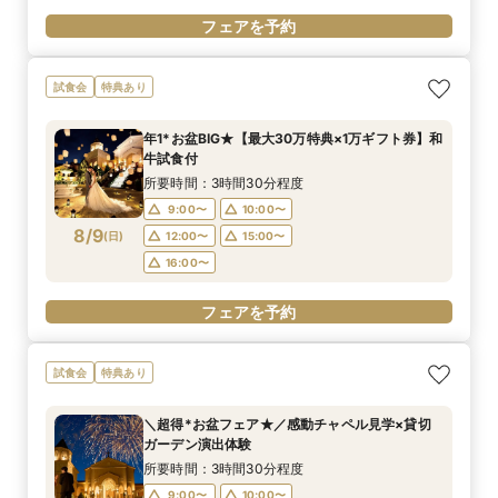
フェアを予約
試食会
特典あり
年1*お盆BIG★【最大30万特典×1万ギフト券】和
牛試食付
所要時間：3時間30分程度
9:00〜
10:00〜
8/9
(
日
)
12:00〜
15:00〜
16:00〜
フェアを予約
試食会
特典あり
＼超得*お盆フェア★／感動チャペル見学×貸切
ガーデン演出体験
所要時間：3時間30分程度
9:00〜
10:00〜