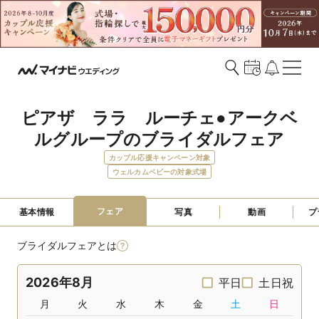
ピアザ　ララ　ルーチェ●アークベ
ルグループのブライダルフェア
カップル応援キャンペーン対象
ウェルカムベビーの対象式場
フェア
基本情報
写真
動画
プ
ブライダルフェアとは
2026年8月
平日
土日祝
月
火
水
木
金
土
日