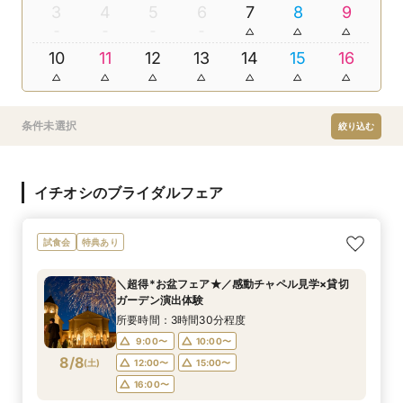
3
4
5
6
7
8
9
10
11
12
13
14
15
16
条件未選択
絞り込む
イチオシのブライダルフェア
試食会
特典あり
＼超得*お盆フェア★／感動チャペル見学×貸切
ガーデン演出体験
所要時間：3時間30分程度
9:00〜
10:00〜
8/8
(
土
)
12:00〜
15:00〜
16:00〜