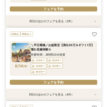
フェアを予約
同日のほかのフェアを見る（2件）
試食会
特典あり
特典あり
【じっくり見学◎】木曜限定！イチから相談＆貸
【平日人気No.1】ゆったり見学*大聖堂×選べる2
試食会
特典あり
切見学×相談会
邸宅&試食
所要時間：3時間30分程度
所要時間：3時間30分程度
＼平日開催／お盆限定【演出30万＆ギフト1万】
11:00〜
11:00〜
12:00〜
15:00〜
憧れ花嫁体験☆
8/13
8/13
(
(
木
木
)
)
16:00〜
15:00〜
16:00〜
所要時間：3時間30分程度
9:00〜
10:00〜
フェアを予約
フェアを予約
8/14
(
金
)
12:00〜
15:00〜
16:00〜
フェアを予約
同日のほかのフェアを見る（4件）
特典あり
特典あり
特典あり
特典あり
【平日人気No.1】ゆったり見学*大聖堂×選べる2
【月・金限定♪】感動の大聖堂×貸切邸宅見学フェ
【比較見学にも◎】知りたいことだけ体験♪
【平日限定】仕事終わりに♪話題のナイトW体