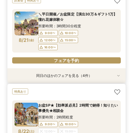
試食会
特典あり
切見学×相談会
邸宅&試食
所要時間：3時間30分程度
所要時間：3時間30分程度
＼平日開催／お盆限定【演出30万＆ギフト1万】
11:00〜
11:00〜
12:00〜
15:00〜
憧れ花嫁体験☆
8/20
8/20
(
(
木
木
)
)
16:00〜
15:00〜
16:00〜
所要時間：3時間30分程度
9:00〜
10:00〜
フェアを予約
フェアを予約
8/21
(
金
)
12:00〜
15:00〜
16:00〜
フェアを予約
同日のほかのフェアを見る（4件）
特典あり
特典あり
特典あり
特典あり
【平日人気No.1】ゆったり見学*大聖堂×選べる2
【月・金限定♪】感動の大聖堂×貸切邸宅見学フェ
【比較見学にも◎】知りたいことだけ体験♪
【平日限定】仕事終わりに♪話題のナイトW体
特典あり
邸宅&試食
ア
ショート相談会
験！結婚式相談会
所要時間：3時間30分程度
所要時間：3時間30分程度
所要時間：1時間程度
所要時間：3時間30分程度
お盆SP★【効率派必見】2時間で納得！知りたい
16:00〜
11:00〜
11:00〜
11:00〜
15:00〜
12:00〜
12:00〜
16:30〜
事優先★相談会
8/21
8/21
8/21
8/21
(
(
(
(
金
金
金
金
)
)
)
)
16:00〜
15:00〜
15:00〜
17:00〜
16:00〜
16:00〜
17:30〜
所要時間：2時間程度
18:00〜
17:00〜
9:00〜
10:00〜
フェアを予約
フェアを予約
8/22
(
土
)
12:00〜
15:00〜