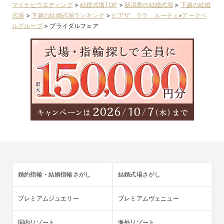
マイナビウエディング
>
結婚式場TOP
>
新潟県の結婚式場
>
下越の結婚
式場
>
下越の結婚式場ランキング
>
ピアザ ララ ルーチェ●アークベ
ルグループ
>
ブライダルフェア
婚約指輪・結婚指輪さがし
結婚式場さがし
プレミアムジュエリー
プレミアムヴェニュー
国内リゾート
海外リゾート