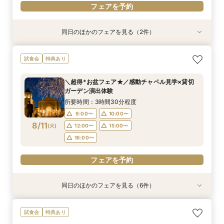
フェアを予約
同日のほかのフェアを見る（2件）
特典あり
特典あり
【平日人気No.1】ゆったり見学*大聖堂×選べる2
【月・金限定♪】感動の大聖堂×貸切邸宅見学フェ
試食会
特典あり
邸宅&試食
ア
所要時間：3時間30分程度
所要時間：3時間30分程度
＼超得*お盆フェア★／感動チャペル見学×貸切
11:00〜
11:00〜
15:00〜
12:00〜
ガーデン演出体験
8/10
8/10
(
(
月
月
)
)
16:00〜
15:00〜
16:00〜
所要時間：3時間30分程度
9:00〜
10:00〜
フェアを予約
フェアを予約
8/11
(
火
)
12:00〜
15:00〜
16:00〜
フェアを予約
同日のほかのフェアを見る（6件）
特典あり
試食会
試食会
試食会
試食会
試食会
特典あり
特典あり
特典あり
特典あり
特典あり
【効率派必見】2時間で納得！知りたい事優先★
組数限定【無料試食＆30万特典】感動チャペル
花嫁満足度◎《ドレス映え*憧れ大聖堂×貸切
＼何も決まってなくてOK／最大30万＆来館最大
2件目以降に！気になる所を徹底比較♪無料試食付
【当館満足度No.1】最大30万特典☆人気演出
試食会
特典あり
比較＆相談フェア
見学*演出体験
ガーデン》和牛試食
1万×花嫁体験
き見学＆相談会
ALL体験会