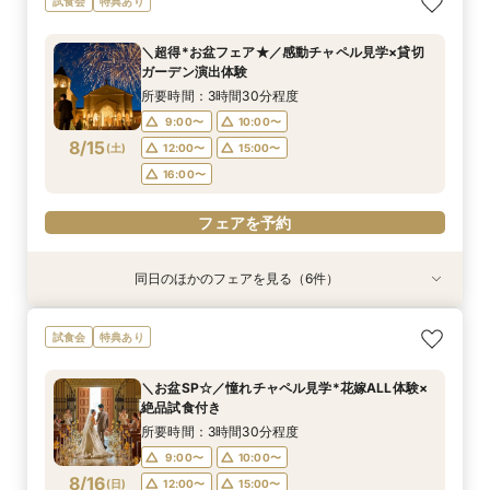
試食会
特典あり
邸宅&試食
ア
ショート相談会
験！結婚式相談会
所要時間：3時間30分程度
所要時間：3時間30分程度
所要時間：1時間程度
所要時間：3時間30分程度
＼超得*お盆フェア★／感動チャペル見学×貸切
16:00〜
11:00〜
11:00〜
11:00〜
15:00〜
12:00〜
12:00〜
16:30〜
ガーデン演出体験
8/14
8/14
8/14
8/14
(
(
(
(
金
金
金
金
)
)
)
)
16:00〜
15:00〜
15:00〜
17:00〜
16:00〜
16:00〜
17:30〜
所要時間：3時間30分程度
18:00〜
17:00〜
9:00〜
10:00〜
フェアを予約
フェアを予約
8/15
(
土
)
12:00〜
15:00〜
フェアを予約
フェアを予約
16:00〜
フェアを予約
同日のほかのフェアを見る（6件）
特典あり
試食会
試食会
試食会
試食会
試食会
特典あり
特典あり
特典あり
特典あり
特典あり
【効率派必見】2時間で納得！知りたい事優先★
組数限定【無料試食＆30万特典】感動チャペル
花嫁満足度◎《ドレス映え*憧れ大聖堂×貸切
＼何も決まってなくてOK／最大30万＆来館最大
2件目以降に！気になる所を徹底比較♪無料試食付
【当館満足度No.1】最大30万特典☆人気演出
試食会
特典あり
比較＆相談フェア
見学*演出体験
ガーデン》和牛試食
1万×花嫁体験
き見学＆相談会
ALL体験会
所要時間：2時間程度
所要時間：3時間30分程度
所要時間：3時間30分程度
所要時間：3時間30分程度
所要時間：3時間30分程度
所要時間：3時間30分程度
＼お盆SP☆／憧れチャペル見学*花嫁ALL体験×
9:00〜
9:00〜
9:00〜
9:00〜
9:00〜
9:00〜
10:00〜
10:00〜
10:00〜
10:00〜
10:00〜
10:00〜
絶品試食付き
8/15
8/15
8/15
8/15
8/15
8/15
(
(
(
(
(
(
土
土
土
土
土
土
)
)
)
)
)
)
12:00〜
12:00〜
12:00〜
12:00〜
12:00〜
12:00〜
15:00〜
15:00〜
15:00〜
15:00〜
15:00〜
15:00〜
所要時間：3時間30分程度
16:00〜
16:00〜
16:00〜
16:00〜
16:00〜
16:00〜
9:00〜
10:00〜
8/16
(
日
)
12:00〜
15:00〜