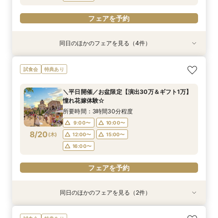
フェアを予約
同日のほかのフェアを見る（4件）
試食会
特典あり
特典あり
特典あり
特典あり
【水曜休みの方に♪】感動チャペル体験＆貸切邸
【平日人気No.1】ゆったり見学*大聖堂×選べる2
【比較見学にも◎】知りたいことだけ体験♪
【平日限定】仕事終わりに♪話題のナイトW体
試食会
特典あり
宅見学フェア
邸宅&試食
ショート相談会
験！結婚式相談会
所要時間：3時間30分程度
所要時間：3時間30分程度
所要時間：1時間程度
所要時間：3時間30分程度
＼平日開催／お盆限定【演出30万＆ギフト1万】
16:00〜
11:00〜
11:00〜
11:00〜
12:00〜
15:00〜
12:00〜
16:30〜
憧れ花嫁体験☆
8/19
8/19
8/19
8/19
(
(
(
(
水
水
水
水
)
)
)
)
16:00〜
15:00〜
15:00〜
17:00〜
16:00〜
16:00〜
17:30〜
所要時間：3時間30分程度
18:00〜
17:00〜
9:00〜
10:00〜
フェアを予約
フェアを予約
8/20
(
木
)
12:00〜
15:00〜
フェアを予約
フェアを予約
16:00〜
フェアを予約
同日のほかのフェアを見る（2件）
試食会
特典あり
特典あり
【じっくり見学◎】木曜限定！イチから相談＆貸
【平日人気No.1】ゆったり見学*大聖堂×選べる2