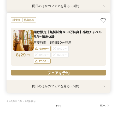
同日のほかのフェアを見る（3件）
特典あり
特典あり
特典あり
【月・金限定♪】感動の大聖堂×貸切邸宅見学フェ
【比較見学にも◎】知りたいことだけ体験♪
【平日限定】仕事終わりに♪話題のナイトW体
試食会
特典あり
ア
ショート相談会
験！結婚式相談会
所要時間：3時間30分程度
所要時間：1時間程度
所要時間：3時間30分程度
組数限定【無料試食＆30万特典】感動チャペル
16:00〜
11:00〜
11:00〜
12:00〜
12:00〜
16:30〜
見学*演出体験
8/28
8/28
8/28
(
(
(
金
金
金
)
)
)
15:00〜
15:00〜
17:00〜
16:00〜
16:00〜
17:30〜
所要時間：3時間30分程度
18:00〜
17:00〜
9:00〜
10:00〜
フェアを予約
8/29
(
土
)
12:00〜
15:00〜
フェアを予約
フェアを予約
17:00〜
フェアを予約
同日のほかのフェアを見る（5件）
特典あり
試食会
試食会
試食会
試食会
特典あり
特典あり
特典あり
特典あり
【効率派必見】2時間で納得！知りたい事優先★
花嫁満足度◎《ドレス映え*憧れ大聖堂×貸切
＼何も決まってなくてOK／最大30万＆来館最大
2件目以降に！気になる所を徹底比較♪無料試食付
【当館満足度No.1】最大30万特典☆人気演出
全48件中 1件〜20件表示
比較＆相談フェア
ガーデン》和牛試食
1万×花嫁体験
き見学＆相談会
ALL体験会
次へ
1
2
3
所要時間：2時間程度
所要時間：3時間30分程度
所要時間：3時間30分程度
所要時間：3時間30分程度
所要時間：3時間30分程度
9:00〜
9:00〜
9:00〜
9:00〜
9:00〜
10:00〜
10:00〜
10:00〜
10:00〜
10:00〜