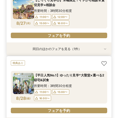
【じっくり見学◎】木曜限定！イチから相談＆貸
16:00〜
11:00〜
11:00〜
15:00〜
12:00〜
16:30〜
切見学×相談会
8/26
8/26
8/26
(
(
(
水
水
水
)
)
)
16:00〜
15:00〜
17:00〜
16:00〜
17:30〜
所要時間：3時間30分程度
18:00〜
17:00〜
11:00〜
12:00〜
フェアを予約
8/27
(
木
)
15:00〜
16:00〜
フェアを予約
フェアを予約
フェアを予約
同日のほかのフェアを見る（1件）
特典あり
【平日人気No.1】ゆったり見学*大聖堂×選べる2
特典あり
邸宅&試食
所要時間：3時間30分程度
【平日人気No.1】ゆったり見学*大聖堂×選べる2
11:00〜
15:00〜
邸宅&試食
8/27
(
木
)
16:00〜
所要時間：3時間30分程度
11:00〜
15:00〜
フェアを予約
8/28
(
金
)
16:00〜
フェアを予約