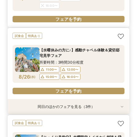
フェアを予約
フェアを予約
16:00〜
フェアを予約
試食会
特典あり
【水曜休みの方に♪】感動チャペル体験＆貸切邸
宅見学フェア
所要時間：3時間30分程度
11:00〜
12:00〜
8/26
(
水
)
15:00〜
16:00〜
フェアを予約
同日のほかのフェアを見る（3件）
特典あり
特典あり
特典あり
【平日人気No.1】ゆったり見学*大聖堂×選べる2
【比較見学にも◎】知りたいことだけ体験♪
【平日限定】仕事終わりに♪話題のナイトW体
試食会
特典あり
邸宅&試食
ショート相談会
験！結婚式相談会
所要時間：3時間30分程度
所要時間：1時間程度
所要時間：3時間30分程度