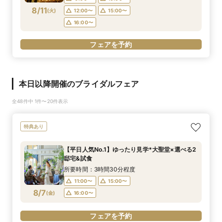
8/11
(
火
)
12:00〜
15:00〜
16:00〜
フェアを予約
本日以降開催のブライダルフェア
全48件中 1件〜20件表示
特典あり
【平日人気No.1】ゆったり見学*大聖堂×選べる2
邸宅&試食
所要時間：3時間30分程度
11:00〜
15:00〜
8/7
(
金
)
16:00〜
フェアを予約