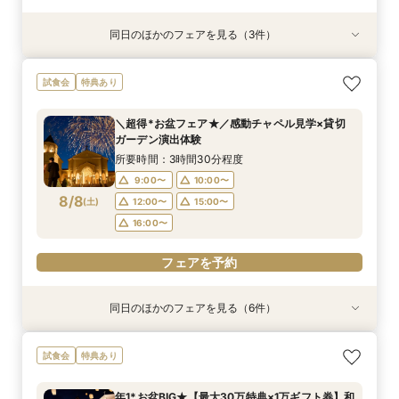
同日のほかのフェアを見る（3件）
特典あり
特典あり
特典あり
【月・金限定♪】感動の大聖堂×貸切邸宅見学フェ
【比較見学にも◎】知りたいことだけ体験♪
【平日限定】仕事終わりに♪話題のナイトW体
試食会
特典あり
ア
ショート相談会
験！結婚式相談会
所要時間：3時間30分程度
所要時間：1時間程度
所要時間：3時間30分程度
＼超得*お盆フェア★／感動チャペル見学×貸切
16:00〜
11:00〜
11:00〜
12:00〜
12:00〜
16:30〜
ガーデン演出体験
8/7
8/7
8/7
(
(
(
金
金
金
)
)
)
15:00〜
15:00〜
17:00〜
16:00〜
16:00〜
17:30〜
所要時間：3時間30分程度
18:00〜
17:00〜
9:00〜
10:00〜
フェアを予約
8/8
(
土
)
12:00〜
15:00〜
フェアを予約
フェアを予約
16:00〜
フェアを予約
同日のほかのフェアを見る（6件）
特典あり
試食会
試食会
試食会
試食会
試食会
特典あり
特典あり
特典あり
特典あり
特典あり
【効率派必見】2時間で納得！知りたい事優先★
組数限定【無料試食＆30万特典】感動チャペル
花嫁満足度◎《ドレス映え*憧れ大聖堂×貸切
＼何も決まってなくてOK／最大30万＆来館最大
2件目以降に！気になる所を徹底比較♪無料試食付
【当館満足度No.1】最大30万特典☆人気演出
試食会
特典あり
比較＆相談フェア
見学*演出体験
ガーデン》和牛試食
1万×花嫁体験
き見学＆相談会
ALL体験会
所要時間：2時間程度
所要時間：3時間30分程度
所要時間：3時間30分程度
所要時間：3時間30分程度
所要時間：3時間30分程度
所要時間：3時間30分程度
年1*お盆BIG★【最大30万特典×1万ギフト券】和