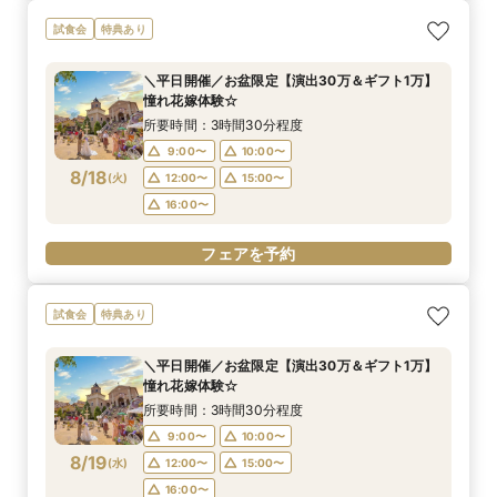
【平日人気No.1】ゆったり見学*大聖堂×選べる2
【月・金限定♪】感動の大聖堂×貸切邸宅見学フェ
試食会
特典あり
邸宅&試食
ア
所要時間：3時間30分程度
所要時間：3時間30分程度
＼平日開催／お盆限定【演出30万＆ギフト1万】
11:00〜
11:00〜
15:00〜
12:00〜
憧れ花嫁体験☆
8/17
8/17
(
(
月
月
)
)
16:00〜
15:00〜
16:00〜
所要時間：3時間30分程度
9:00〜
10:00〜
フェアを予約
フェアを予約
8/18
(
火
)
12:00〜
15:00〜
16:00〜
フェアを予約
試食会
特典あり
＼平日開催／お盆限定【演出30万＆ギフト1万】
憧れ花嫁体験☆
所要時間：3時間30分程度
9:00〜
10:00〜
8/19
(
水
)
12:00〜
15:00〜
16:00〜