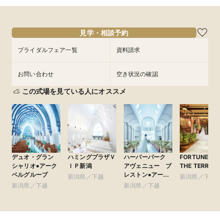
8/29
8/29
8/29
8/29
8/29
(
(
(
(
(
土
土
土
土
土
)
)
)
)
)
12:00〜
12:00〜
12:00〜
12:00〜
12:00〜
15:00〜
15:00〜
15:00〜
15:00〜
15:00〜
17:00〜
17:00〜
17:00〜
17:00〜
17:00〜
見学・相談予約
フェアを予約
フェアを予約
フェアを予約
フェアを予約
フェアを予約
ブライダルフェア一覧
資料請求
お問い合わせ
空き状況の確認
この式場を見ている人にオススメ
デュオ・グラン
ハミングプラザＶ
ハーバーパーク
FORTUNE IN
シャリオ●アーク
ＩＰ新潟
アヴェニュー ブ
THE TERRAC
ベルグループ
レストン●アーク
新潟県／下越
新潟県／下越
ベルグループ
新潟県／下越
新潟県／下越