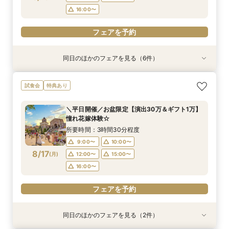
フェアを予約
フェアを予約
フェアを予約
フェアを予約
フェアを予約
フェアを予約
16:00〜
フェアを予約
同日のほかのフェアを見る（6件）
特典あり
試食会
試食会
試食会
試食会
試食会
特典あり
特典あり
特典あり
特典あり
特典あり
【効率派必見】2時間で納得！知りたい事優先★
組数限定【無料試食＆30万特典】感動チャペル
＼初見学におすすめ／全館見学ツアー×A5和牛試
花嫁満足度◎《ドレス映え*憧れ大聖堂×貸切
2件目以降に！気になる所を徹底比較♪無料試食付
【当館満足度No.1】最大30万特典☆人気演出
試食会
特典あり
比較＆相談フェア
見学*演出体験
食*安心相談会
ガーデン》和牛試食
き見学＆相談会
ALL体験会
所要時間：2時間程度
所要時間：3時間30分程度
所要時間：3時間30分程度
所要時間：3時間30分程度
所要時間：3時間30分程度
所要時間：3時間30分程度
＼平日開催／お盆限定【演出30万＆ギフト1万】
9:00〜
9:00〜
9:00〜
9:00〜
9:00〜
9:00〜
10:00〜
10:00〜
10:00〜
10:00〜
10:00〜
10:00〜
憧れ花嫁体験☆
8/16
8/16
8/16
8/16
8/16
8/16
(
(
(
(
(
(
日
日
日
日
日
日
)
)
)
)
)
)
12:00〜
12:00〜
12:00〜
12:00〜
12:00〜
12:00〜
15:00〜
15:00〜
15:00〜
15:00〜
15:00〜
15:00〜
所要時間：3時間30分程度
16:00〜
16:00〜
16:00〜
16:00〜
16:00〜
16:00〜
9:00〜
10:00〜
8/17
(
月
)
12:00〜
15:00〜
フェアを予約
フェアを予約
フェアを予約
フェアを予約
フェアを予約
フェアを予約
16:00〜
フェアを予約
同日のほかのフェアを見る（2件）
特典あり
特典あり