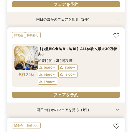
フェアを予約
同日のほかのフェアを見る（2件）
試食会
試食会
特典あり
特典あり
【県央エリアで結婚式なら】燕三条駅から車で3
【料理重視の方】贅沢試食を堪能◆黒毛和牛&の
試食会
特典あり
分好立地◆地元婚
ど黒×青の大聖堂
所要時間：3時間程度
所要時間：3時間程度
【お盆BIG◆8/8～8/16】ALL体験＼最大30万特
10:00〜
10:00〜
11:00〜
11:00〜
典／
8/11
8/11
(
(
火
火
)
)
13:00〜
13:00〜
14:00〜
14:00〜
所要時間：3時間程度
17:00〜
17:00〜
10:00〜
11:00〜
8/12
(
水
)
14:00〜
15:00〜
フェアを予約
フェアを予約
17:00〜
フェアを予約
同日のほかのフェアを見る（1件）
特典あり
【タイパ重視の方】クイック相談60分～◆大聖
試食会
特典あり
堂＆邸宅見学