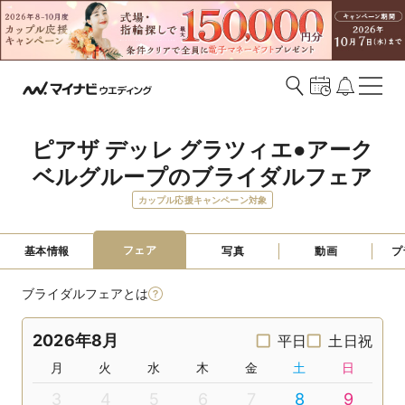
ピアザ デッレ グラツィエ●アーク
ベルグループのブライダルフェア
カップル応援キャンペーン対象
フェア
基本情報
写真
動画
プ
ブライダルフェアとは
2026年8月
平日
土日祝
月
火
水
木
金
土
日
3
4
5
6
7
8
9