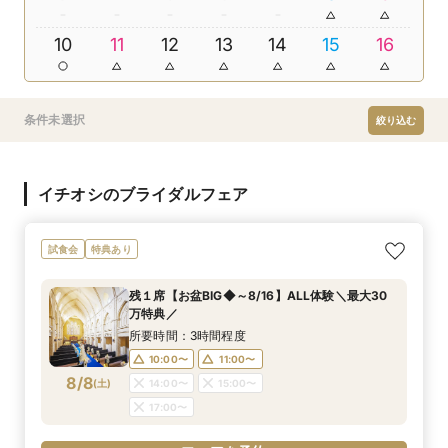
10
11
12
13
14
15
16
条件未選択
絞り込む
イチオシのブライダルフェア
試食会
特典あり
残１席【お盆BIG◆～8/16】ALL体験＼最大30
万特典／
所要時間：3時間程度
10:00〜
11:00〜
8/8
(
土
)
14:00〜
15:00〜
17:00〜