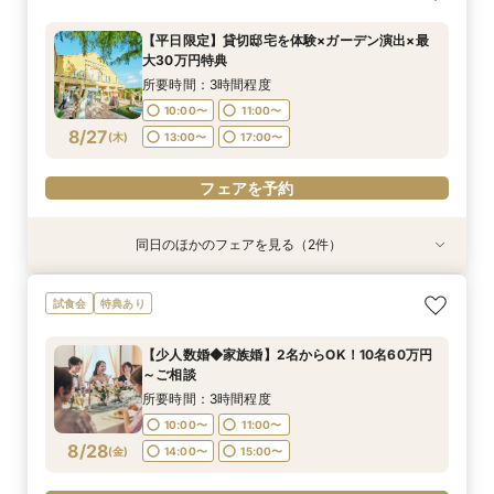
堂＆邸宅見学
所要時間：2時間程度
【平日限定】貸切邸宅を体験×ガーデン演出×最
11:00〜
13:00〜
大30万円特典
8/26
(
水
)
14:00〜
15:00〜
所要時間：3時間程度
17:00〜
10:00〜
11:00〜
8/27
(
木
)
13:00〜
17:00〜
フェアを予約
フェアを予約
同日のほかのフェアを見る（2件）
試食会
試食会
特典あり
特典あり
【県央エリアで結婚式なら】燕三条駅から車で3
【パパママ婚＆おめでた婚♪】お子様も一緒に◎
試食会
特典あり
分好立地◆地元婚
安心サポート
所要時間：3時間程度
所要時間：3時間程度
【少人数婚◆家族婚】2名からOK！10名60万円
10:00〜
10:00〜
11:00〜
11:00〜
～ご相談
8/27
8/27
(
(
木
木
)
)
13:00〜
13:00〜
14:00〜
14:00〜
所要時間：3時間程度
17:00〜
10:00〜
11:00〜
フェアを予約
8/28
(
金
)
14:00〜
15:00〜
フェアを予約