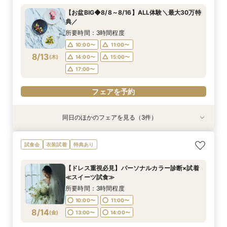
所要時間：2時間程度
【お盆BIG◆8/8～8/16】ALL体験＼最大30万特
11:00〜
13:00〜
典／
8/12
(
水
)
14:00〜
15:00〜
所要時間：3時間程度
17:00〜
10:00〜
11:00〜
8/13
(
木
)
14:00〜
15:00〜
フェアを予約
17:00〜
フェアを予約
同日のほかのフェアを見る（3件）
試食会
試食会
試食会
特典あり
特典あり
特典あり
【県央エリアで結婚式なら】燕三条駅から車で3
【平日限定】貸切邸宅を体験×ガーデン演出×最
【パパママ婚＆おめでた婚♪】お子様も一緒に◎
試食会
衣装試着
特典あり
分好立地◆地元婚
大30万円特典
安心サポート
所要時間：3時間程度
所要時間：3時間程度
所要時間：3時間程度
【ドレス重視必見】パーソナルカラー診断×試着
10:00〜
10:00〜
10:00〜
11:00〜
11:00〜
11:00〜
≪スイーツ試食≫
8/13
8/13
8/13
(
(
(
木
木
木
)
)
)
13:00〜
13:00〜
13:00〜
14:00〜
14:00〜
17:00〜
所要時間：3時間程度
17:00〜
10:00〜
11:00〜
フェアを予約
フェアを予約
8/14
(
金
)
13:00〜
14:00〜
フェアを予約