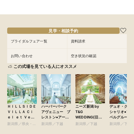
所要時間：3時間程度
所要時間：3時間程度
所要時間：3時間程度
所要時間：2時間程度
所要時間：3時間程度
所要時間：3時間程度
10:00〜
10:00〜
10:00〜
10:00〜
10:00〜
11:00〜
13:00〜
11:00〜
11:00〜
11:00〜
11:00〜
11:00〜
8/29
8/29
8/29
8/29
8/29
8/29
(
(
(
(
(
(
土
土
土
土
土
土
)
)
)
)
)
)
14:00〜
14:00〜
14:00〜
14:00〜
14:00〜
13:00〜
14:00〜
15:00〜
15:00〜
15:00〜
15:00〜
15:00〜
17:00〜
17:00〜
17:00〜
17:00〜
17:00〜
フェアを予約
見学・相談予約
フェアを予約
フェアを予約
フェアを予約
フェアを予約
フェアを予約
ブライダルフェア一覧
資料請求
お問い合わせ
空き状況の確認
この式場を見ている人にオススメ
ＨＩＬＬＳＩＤＥ
ハーバーパーク
ニーズ新潟 by
デュオ・グラ
ＶＩＬＬＡ Ｃｉ
アヴェニュー ブ
T&G
シャリオ●アー
ｅｌ ｅｔ Ｖｅｒ
レストン●アーク
WEDDING(旧
ベルグループ
ｔ（ヒルサイド
ベルグループ
アーククラブ迎賓
新潟県／県央・中
新潟県／下越
新潟県／下越
新潟県／下越
ヴィラ シエル
館 新潟)
越・魚沼
ヴェルト） ●VIP