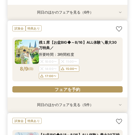
同日のほかのフェアを見る（6件）
試食会
試食会
試食会
特典あり
特典あり
試食会
特典あり
特典あり
特典あり
特典あり
【県央エリアで結婚式なら】燕三条駅から車で3
【少人数婚◆家族婚】2名からOK！10名60万円
＼最大30万特典／写真映え！ゲスト満足ランタ
【タイパ重視の方】クイック相談60分～◆大聖
【写真も、家族との時間も♪】フォトウェディン
【初コラボ企画！】＼四季の宿みのや／ペア日帰
試食会
特典あり
分好立地◆地元婚
～ご相談
ン体験＆豪華試食
堂＆邸宅見学
グ＆食事会フェア
り温泉券×利用券
所要時間：3時間程度
所要時間：3時間程度
所要時間：3時間程度
所要時間：2時間程度
所要時間：3時間程度
所要時間：3時間程度
残１席【お盆BIG◆～8/16】ALL体験＼最大30
10:00〜
10:00〜
10:00〜
10:00〜
10:00〜
11:00〜
13:00〜
11:00〜
11:00〜
11:00〜
11:00〜
11:00〜
万特典／
8/8
8/8
8/8
8/8
8/8
8/8
(
(
(
(
(
(
土
土
土
土
土
土
)
)
)
)
)
)
14:00〜
14:00〜
14:00〜
14:00〜
14:00〜
13:00〜
14:00〜
15:00〜
15:00〜
15:00〜
15:00〜
15:00〜
所要時間：3時間程度
17:00〜
17:00〜
17:00〜
17:00〜
17:00〜
10:00〜
11:00〜
フェアを予約
8/9
(
日
)
14:00〜
15:00〜
フェアを予約
フェアを予約
フェアを予約
フェアを予約
フェアを予約
17:00〜
フェアを予約
同日のほかのフェアを見る（5件）
試食会
試食会
試食会
試食会
特典あり
特典あり
特典あり
特典あり
特典あり
【県央エリアで結婚式なら】燕三条駅から車で3
【少人数婚◆家族婚】2名からOK！10名60万円
【料理重視の方】贅沢試食を堪能◆黒毛和牛&の
【初見学でも安心!】広場の演出体験×試食×なん
【自宅でライブ見学】簡単！スマホでOK◆オン
試食会
特典あり
分好立地◆地元婚
～ご相談
ど黒×青の大聖堂
でも相談
ライン相談会
所要時間：3時間程度
所要時間：3時間程度
所要時間：3時間程度
所要時間：3時間程度
所要時間：1時間程度
【お盆BIG◆8/8～8/16】ALL体験＼最大30万特