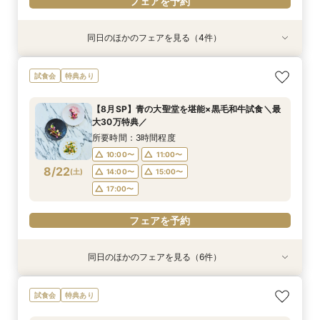
フェアを予約
同日のほかのフェアを見る（4件）
試食会
試食会
特典あり
特典あり
特典あり
衣装試着
特典あり
【県央エリアで結婚式なら】燕三条駅から車で3
【ドレス重視必見】パーソナルカラー診断×試着
【タイパ重視の方】クイック相談60分～◆大聖
【写真も、家族との時間も♪】フォトウェディン
試食会
特典あり
分好立地◆地元婚
≪スイーツ試食≫
堂＆邸宅見学
グ＆食事会フェア
所要時間：3時間程度
所要時間：3時間程度
所要時間：2時間程度
所要時間：3時間程度
【8月SP】青の大聖堂を堪能×黒毛和牛試食＼最
10:00〜
10:00〜
10:00〜
11:00〜
13:00〜
11:00〜
11:00〜
11:00〜
大30万特典／
8/21
8/21
8/21
8/21
(
(
(
(
金
金
金
金
)
)
)
)
14:00〜
14:00〜
13:00〜
13:00〜
14:00〜
14:00〜
15:00〜
15:00〜
所要時間：3時間程度
17:00〜
17:00〜
17:00〜
10:00〜
11:00〜
フェアを予約
8/22
(
土
)
14:00〜
15:00〜
フェアを予約
フェアを予約
フェアを予約
17:00〜
フェアを予約
同日のほかのフェアを見る（6件）
試食会
試食会
試食会
特典あり
特典あり
試食会
特典あり
特典あり
特典あり
特典あり
【県央エリアで結婚式なら】燕三条駅から車で3
【少人数婚◆家族婚】2名からOK！10名60万円
＼最大30万特典／写真映え！ゲスト満足ランタ
【タイパ重視の方】クイック相談60分～◆大聖
【写真も、家族との時間も♪】フォトウェディン
【初コラボ企画！】＼四季の宿みのや／ペア日帰
試食会
特典あり
分好立地◆地元婚
～ご相談
ン体験＆豪華試食
堂＆邸宅見学
グ＆食事会フェア
り温泉券×利用券