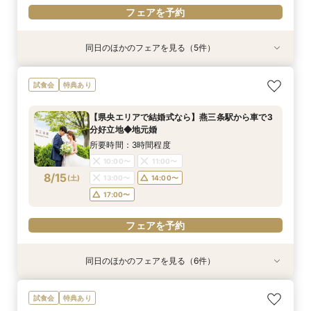
フェアを予約
同日のほかのフェアを見る（5件）
試食会
試食会
試食会
特典あり
特典あり
特典あり
特典あり
特典あり
【お盆BIG◆8/8～8/16】ALL体験＼最大30万特
【県央エリアで結婚式なら】燕三条駅から車で3
【少人数婚◆家族婚】2名からOK！10名60万円
【タイパ重視の方】クイック相談60分～◆大聖
【写真も、家族との時間も♪】フォトウェディン
試食会
特典あり
典／
分好立地◆地元婚
～ご相談
堂＆邸宅見学
グ＆食事会フェア
所要時間：3時間程度
所要時間：3時間程度
所要時間：3時間程度
所要時間：2時間程度
所要時間：3時間程度
【県央エリアで結婚式なら】燕三条駅から車で3
10:00〜
10:00〜
10:00〜
10:00〜
11:00〜
13:00〜
11:00〜
11:00〜
11:00〜
11:00〜
分好立地◆地元婚
8/14
8/14
8/14
8/14
8/14
(
(
(
(
(
金
金
金
金
金
)
)
)
)
)
14:00〜
14:00〜
14:00〜
14:00〜
13:00〜
14:00〜
15:00〜
15:00〜
15:00〜
15:00〜
所要時間：3時間程度
17:00〜
17:00〜
17:00〜
17:00〜
10:00〜
11:00〜
フェアを予約
8/15
(
土
)
13:00〜
14:00〜
フェアを予約
フェアを予約
フェアを予約
フェアを予約
17:00〜
フェアを予約
同日のほかのフェアを見る（6件）
試食会
試食会
特典あり
特典あり
試食会
試食会
特典あり
特典あり
特典あり
特典あり
【少人数婚◆家族婚】2名からOK！10名60万円
＼最大30万特典／写真映え！ゲスト満足ランタ
【タイパ重視の方】クイック相談60分～◆大聖
【写真も、家族との時間も♪】フォトウェディン
【初コラボ企画！】＼四季の宿みのや／ペア日帰
【お盆BIG◆8/8～8/16】ALL体験＼最大30万特
試食会
特典あり
～ご相談
ン体験＆豪華試食
堂＆邸宅見学
グ＆食事会フェア
り温泉券×利用券
典／