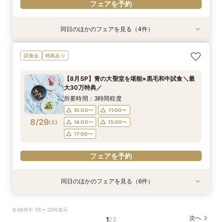
フェアを予約
同日のほかのフェアを見る（4件）
特典あり
試食会
試食会
特典あり
特典あり
衣装試着
特典あり
【タイパ重視の方】クイック相談60分～◆大聖
【県央エリアで結婚式なら】燕三条駅から車で3
【ドレス重視必見】パーソナルカラー診断×試着
【写真も、家族との時間も♪】フォトウェディン
試食会
特典あり
堂＆邸宅見学
分好立地◆地元婚
≪スイーツ試食≫
グ＆食事会フェア
所要時間：2時間程度
所要時間：3時間程度
所要時間：3時間程度
所要時間：3時間程度
【8月SP】青の大聖堂を堪能×黒毛和牛試食＼最
10:00〜
10:00〜
10:00〜
11:00〜
13:00〜
11:00〜
11:00〜
11:00〜
大30万特典／
8/28
8/28
8/28
8/28
(
(
(
(
金
金
金
金
)
)
)
)
14:00〜
14:00〜
13:00〜
13:00〜
14:00〜
14:00〜
15:00〜
15:00〜
所要時間：3時間程度
17:00〜
17:00〜
17:00〜
10:00〜
11:00〜
フェアを予約
8/29
(
土
)
14:00〜
15:00〜
フェアを予約
フェアを予約
フェアを予約
17:00〜
フェアを予約
同日のほかのフェアを見る（6件）
試食会
試食会
試食会
特典あり
特典あり
試食会
特典あり
特典あり
特典あり
特典あり
【県央エリアで結婚式なら】燕三条駅から車で3
【少人数婚◆家族婚】2名からOK！10名60万円
＼最大30万特典／写真映え！ゲスト満足ランタ
【タイパ重視の方】クイック相談60分～◆大聖
【写真も、家族との時間も♪】フォトウェディン
【初コラボ企画！】＼四季の宿みのや／ペア日帰
全49件中 1件〜20件表示
分好立地◆地元婚
～ご相談
ン体験＆豪華試食
堂＆邸宅見学
グ＆食事会フェア
り温泉券×利用券
次へ
1
2
3