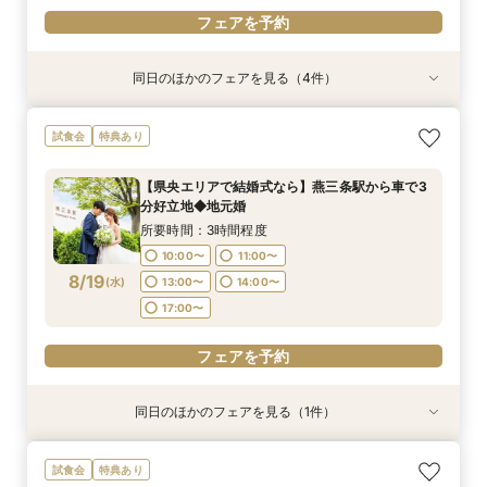
フェアを予約
同日のほかのフェアを見る（4件）
試食会
試食会
試食会
特典あり
特典あり
特典あり
衣装試着
特典あり
【県央エリアで結婚式なら】燕三条駅から車で3
【平日限定】貸切邸宅を体験×ガーデン演出×最
【ドレス重視必見】パーソナルカラー診断×試着
【写真も、家族との時間も♪】フォトウェディン
試食会
特典あり
分好立地◆地元婚
大30万円特典
≪スイーツ試食≫
グ＆食事会フェア
所要時間：3時間程度
所要時間：3時間程度
所要時間：3時間程度
所要時間：3時間程度
【県央エリアで結婚式なら】燕三条駅から車で3
10:00〜
10:00〜
10:00〜
10:00〜
11:00〜
11:00〜
11:00〜
11:00〜
分好立地◆地元婚
8/17
8/17
8/17
8/17
(
(
(
(
月
月
月
月
)
)
)
)
14:00〜
13:00〜
13:00〜
13:00〜
14:00〜
14:00〜
17:00〜
15:00〜
所要時間：3時間程度
17:00〜
17:00〜
10:00〜
11:00〜
フェアを予約
フェアを予約
8/19
(
水
)
13:00〜
14:00〜
フェアを予約
フェアを予約
17:00〜
フェアを予約
同日のほかのフェアを見る（1件）
特典あり
【タイパ重視の方】クイック相談60分～◆大聖
試食会
特典あり
堂＆邸宅見学