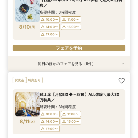
10:00〜
10:00〜
10:00〜
10:00〜
11:00〜
12:00〜
11:00〜
11:00〜
11:00〜
11:00〜
典／
8/9
8/9
8/9
8/9
8/9
(
(
(
(
(
日
日
日
日
日
)
)
)
)
)
14:00〜
14:00〜
14:00〜
13:00〜
13:00〜
14:00〜
14:00〜
15:00〜
15:00〜
15:00〜
所要時間：3時間程度
17:00〜
17:00〜
17:00〜
17:00〜
10:00〜
11:00〜
フェアを予約
8/10
(
月
)
14:00〜
15:00〜
フェアを予約
フェアを予約
フェアを予約
フェアを予約
17:00〜
フェアを予約
同日のほかのフェアを見る（5件）
試食会
試食会
試食会
試食会
特典あり
特典あり
特典あり
特典あり
衣装試着
特典あり
【県央エリアで結婚式なら】燕三条駅から車で3
【少人数婚◆家族婚】2名からOK！10名60万円
【平日限定】貸切邸宅を体験×ガーデン演出×最
【ドレス重視必見】パーソナルカラー診断×試着
【写真も、家族との時間も♪】フォトウェディン
試食会
特典あり
分好立地◆地元婚
～ご相談
大30万円特典
≪スイーツ試食≫
グ＆食事会フェア
所要時間：3時間程度
所要時間：3時間程度
所要時間：3時間程度
所要時間：3時間程度
所要時間：3時間程度
残１席【お盆BIG◆～8/16】ALL体験＼最大30
10:00〜
10:00〜
10:00〜
10:00〜
10:00〜
11:00〜
11:00〜
11:00〜
11:00〜
11:00〜
万特典／
8/10
8/10
8/10
8/10
8/10
(
(
(
(
(
月
月
月
月
月
)
)
)
)
)
14:00〜
14:00〜
13:00〜
13:00〜
13:00〜
14:00〜
14:00〜
15:00〜
17:00〜
15:00〜
所要時間：3時間程度
17:00〜
17:00〜
10:00〜
11:00〜
フェアを予約
フェアを予約
フェアを予約
8/11
(
火
)
14:00〜
15:00〜
フェアを予約
フェアを予約
17:00〜