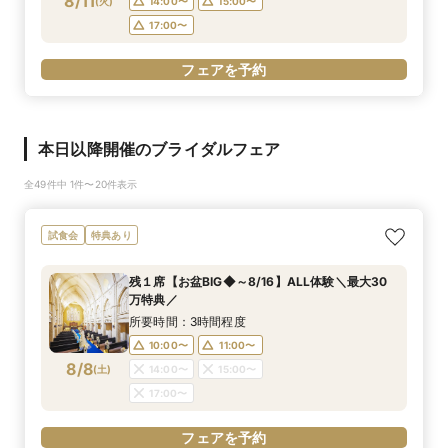
8/11
(
火
)
14:00〜
15:00〜
17:00〜
フェアを予約
本日以降開催のブライダルフェア
全49件中 1件〜20件表示
試食会
特典あり
残１席【お盆BIG◆～8/16】ALL体験＼最大30
万特典／
所要時間：3時間程度
10:00〜
11:00〜
8/8
(
土
)
14:00〜
15:00〜
17:00〜
フェアを予約