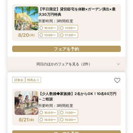
所要時間：2時間程度
【平日限定】貸切邸宅を体験×ガーデン演出×最
11:00〜
13:00〜
大30万円特典
8/19
(
水
)
14:00〜
15:00〜
所要時間：3時間程度
17:00〜
10:00〜
11:00〜
8/20
(
木
)
13:00〜
17:00〜
フェアを予約
フェアを予約
同日のほかのフェアを見る（2件）
試食会
試食会
特典あり
特典あり
【県央エリアで結婚式なら】燕三条駅から車で3
【パパママ婚＆おめでた婚♪】お子様も一緒に◎
試食会
特典あり
分好立地◆地元婚
安心サポート
所要時間：3時間程度
所要時間：3時間程度
【少人数婚◆家族婚】2名からOK！10名60万円
10:00〜
10:00〜
11:00〜
11:00〜
～ご相談
8/20
8/20
(
(
木
木
)
)
13:00〜
13:00〜
14:00〜
14:00〜
所要時間：3時間程度
17:00〜
10:00〜
11:00〜
フェアを予約
8/21
(
金
)
14:00〜
15:00〜
フェアを予約