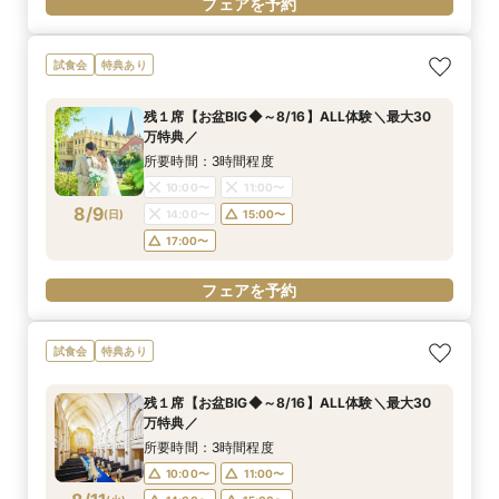
フェアを予約
試食会
特典あり
残１席【お盆BIG◆～8/16】ALL体験＼最大30
万特典／
所要時間：3時間程度
10:00〜
11:00〜
8/9
(
日
)
14:00〜
15:00〜
17:00〜
フェアを予約
試食会
特典あり
残１席【お盆BIG◆～8/16】ALL体験＼最大30
万特典／
所要時間：3時間程度
10:00〜
11:00〜