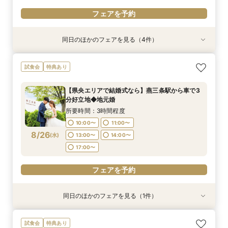
フェアを予約
同日のほかのフェアを見る（4件）
試食会
試食会
試食会
特典あり
特典あり
特典あり
衣装試着
特典あり
【少人数婚◆家族婚】2名からOK！10名60万円
【平日限定】貸切邸宅を体験×ガーデン演出×最
【ドレス重視必見】パーソナルカラー診断×試着
【写真も、家族との時間も♪】フォトウェディン
試食会
特典あり
～ご相談
大30万円特典
≪スイーツ試食≫
グ＆食事会フェア
所要時間：3時間程度
所要時間：3時間程度
所要時間：3時間程度
所要時間：3時間程度
【県央エリアで結婚式なら】燕三条駅から車で3
10:00〜
10:00〜
10:00〜
10:00〜
11:00〜
11:00〜
11:00〜
11:00〜
分好立地◆地元婚
8/24
8/24
8/24
8/24
(
(
(
(
月
月
月
月
)
)
)
)
14:00〜
14:00〜
13:00〜
13:00〜
14:00〜
15:00〜
17:00〜
15:00〜
所要時間：3時間程度
17:00〜
10:00〜
11:00〜
フェアを予約
フェアを予約
フェアを予約
8/26
(
水
)
13:00〜
14:00〜
フェアを予約
17:00〜
フェアを予約
同日のほかのフェアを見る（1件）
特典あり
【タイパ重視の方】クイック相談60分～◆大聖
試食会
特典あり