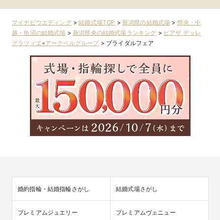
グループ
マイナビウエディング
>
結婚式場TOP
>
新潟県の結婚式場
>
県央・中
越・魚沼の結婚式場
>
新潟県央の結婚式場ランキング
>
ピアザ デッレ
グラツィエ●アークベルグループ
>
ブライダルフェア
婚約指輪・結婚指輪さがし
結婚式場さがし
プレミアムジュエリー
プレミアムヴェニュー