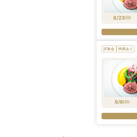
8/23
(
日
)
試食会
特典あり
9/6
(
日
)