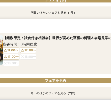
同日のほかのフェアを見る（1件）
【オンライン相談会】30分だけでもOK！来館不要なお手軽フェア♪
所要時間：1時間程度
【組数限定：試食付き相談会】世界が認めた至極の料理＆会場見学の
10:00〜
13:00〜
所要時間：3時間程度
15:00〜
11:00〜
12:00〜
17:00〜
18:00〜
18:30〜
フェアを予約
フェアを予約
同日のほかのフェアを見る（2件）
【夕方以降に開催】お仕事が終わった後の時間を有効活用できるオン
【オンライン相談会】30分だけでもOK！来館不要なお手軽フェア♪