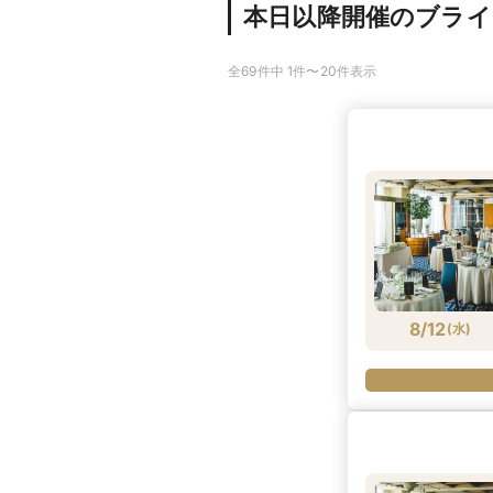
本日以降開催のブラ
全69件中 1件〜20件表示
8/12
(
水
)