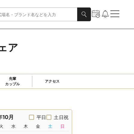
ェア
先輩

アクセス
カップル
年10月
平日
土日祝
火
水
木
金
土
日