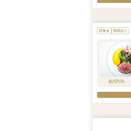
試食会
特典あり
8/14
(
金
)
8/17
(
月
)