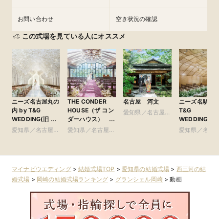
お問い合わせ
空き状況の確認
この式場を見ている人にオススメ
ニーズ名古屋丸の
THE CONDER
名古屋 河文
ニーズ名駅 by
内 by T&G
HOUSE（ザ コン
T&G
愛知県／名古屋
WEDDING(旧 ト
ダーハウス）
WEDDING(旧
市・周辺
リフォーリア
●Plan・Do・See
ンフィニート 
愛知県／名古屋
愛知県／名古屋
愛知県／名古
NAGOYA)
グループ
古屋)
市・周辺
市・周辺
市・周辺
マイナビウエディング
>
結婚式場TOP
>
愛知県の結婚式場
>
西三河の結
婚式場
>
岡崎の結婚式場ランキング
>
グランシェル岡崎
>
動画