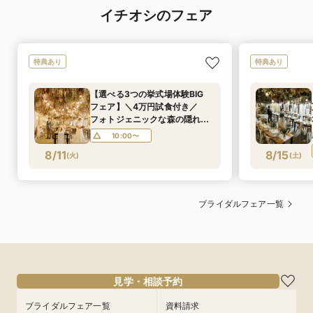
イチオシのフェア
特典あり
特典あり
【選べる3つの挙式場体験BIG
フェア】＼4万円試食付き／
フォトジェニックな森の隠れ家
で特別なウエディング
10:00〜
8/11
8/15
(
火
)
(
土
)
ブライダルフェア一覧
見学・相談予約
ブライダルフェア一覧
資料請求