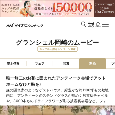
グランシェル岡崎のムービー
カップル応援キャンペーン対象
動画
基本情報
フェア
写真
プ
唯一無二のお花に囲まれたアンティーク会場でアット
ホームなひと時を♪
森の隠れ家のようなゲストハウス。緑豊かな約1100坪もの敷地
内に、アンティークのステンドグラスが煌めく独立型チャペル
や、3000本ものドライフラワーが彩る披露宴会場など、フォ
トジェニックな空間が広がる。
チャペル、人前式用会場、ガーデンの3つから選べる挙式ス