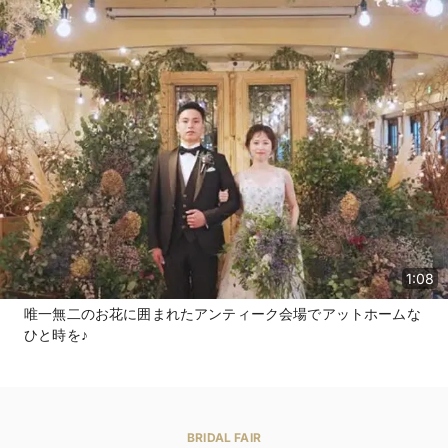
ペース、青空の下に笑い声が響き渡るBBQスタイルのパーティ
など、自由度が高く、オシャレな一日が叶う。枠にはまらない
ふたりらしいウエディングで、心躍る新しい人生のスタートを
飾って。
1:08
唯一無二のお花に囲まれたアンティーク会場でアットホームな
ひと時を♪
BRIDAL FAIR