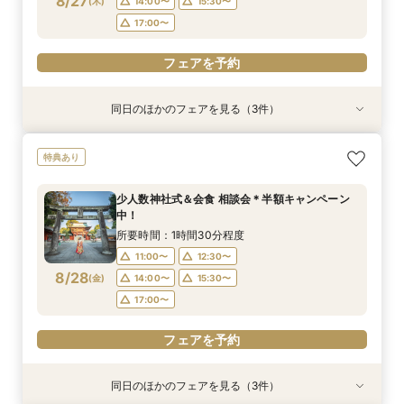
8/27
(
木
)
14:00〜
15:30〜
フェアを予約
フェアを予約
17:00〜
フェアを予約
同日のほかのフェアを見る（3件）
特典あり
特典あり
【少人数専門】家族に感謝を伝える結婚式＆会食
フォトウェディング（前撮り）相談会 基本料
大人気！リゾートウエディング相談会（沖縄、北
特典あり
フェア
50％OFF
海道、グアム、ハワイ）
所要時間：1時間30分程度
所要時間：1時間30分程度
所要時間：1時間30分程度
少人数神社式＆会食 相談会＊半額キャンペーン
11:00〜
11:00〜
11:00〜
12:30〜
12:30〜
12:30〜
中！
8/27
8/27
8/27
(
(
(
木
木
木
)
)
)
14:00〜
14:00〜
15:30〜
15:30〜
所要時間：1時間30分程度
17:00〜
17:00〜
11:00〜
12:30〜
フェアを予約
8/28
(
金
)
14:00〜
15:30〜
フェアを予約
フェアを予約
17:00〜
フェアを予約
同日のほかのフェアを見る（3件）
特典あり
特典あり