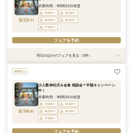
8/10
8/10
8/10
(
(
(
月
月
月
)
)
)
14:00〜
14:00〜
15:30〜
15:30〜
所要時間：1時間30分程度
17:00〜
17:00〜
11:00〜
12:30〜
フェアを予約
8/13
(
木
)
14:00〜
15:30〜
フェアを予約
フェアを予約
17:00〜
フェアを予約
同日のほかのフェアを見る（3件）
特典あり
特典あり
【少人数専門】家族に感謝を伝える結婚式＆会食
フォトウェディング（前撮り）相談会 基本料
大人気！リゾートウエディング相談会（沖縄、北
特典あり
フェア
50％OFF
海道、グアム、ハワイ）
所要時間：1時間30分程度
所要時間：1時間30分程度
所要時間：1時間30分程度
少人数神社式＆会食 相談会＊半額キャンペーン
11:00〜
11:00〜
11:00〜
12:30〜
12:30〜
12:30〜
中！
8/13
8/13
8/13
(
(
(
木
木
木
)
)
)
14:00〜
14:00〜
15:30〜
15:30〜
所要時間：1時間30分程度
17:00〜
17:00〜
11:00〜
12:30〜
フェアを予約
8/14
(
金
)
14:00〜
15:30〜
フェアを予約
フェアを予約
17:00〜
フェアを予約