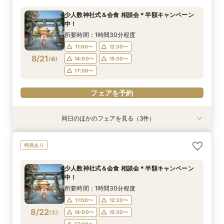
所要時間：1時間30分程度
所要時間：1時間30分程度
所要時間：1時間30分程度
少人数神社式＆会食 相談会＊半額キャンペーン
11:00〜
11:00〜
11:00〜
12:30〜
12:30〜
12:30〜
中！
8/20
8/20
8/20
(
(
(
木
木
木
)
)
)
14:00〜
14:00〜
15:30〜
15:30〜
所要時間：1時間30分程度
17:00〜
17:00〜
11:00〜
12:30〜
フェアを予約
8/21
(
金
)
14:00〜
15:30〜
フェアを予約
フェアを予約
17:00〜
フェアを予約
同日のほかのフェアを見る（3件）
特典あり
特典あり
【少人数専門】家族に感謝を伝える結婚式＆会食
フォトウェディング（前撮り）相談会 基本料
大人気！リゾートウエディング相談会（沖縄、北
特典あり
フェア
50％OFF
海道、グアム、ハワイ）
所要時間：1時間30分程度
所要時間：1時間30分程度
所要時間：1時間30分程度
少人数神社式＆会食 相談会＊半額キャンペーン
11:00〜
11:00〜
11:00〜
12:30〜
12:30〜
12:30〜
中！
8/21
8/21
8/21
(
(
(
金
金
金
)
)
)
14:00〜
14:00〜
15:30〜
15:30〜
所要時間：1時間30分程度
17:00〜
17:00〜
11:00〜
12:30〜
フェアを予約
8/22
(
土
)
14:00〜
15:30〜
フェアを予約
フェアを予約
17:00〜