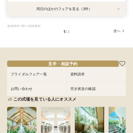
同日のほかのフェアを見る（3件）
特典あり
特典あり
【少人数専門】家族に感謝を伝える結婚式＆会食
フォトウェディング（前撮り）相談会 基本料
大人気！リゾートウエディング相談会（沖縄、北
全59件中 1件〜20件表示
フェア
50％OFF
海道、グアム、ハワイ）
次へ
1
2
3
所要時間：1時間30分程度
所要時間：1時間30分程度
所要時間：1時間30分程度
11:00〜
11:00〜
11:00〜
12:30〜
12:30〜
12:30〜
9/5
9/5
9/5
(
(
(
土
土
土
)
)
)
14:00〜
14:00〜
15:30〜
15:30〜
17:00〜
17:00〜
フェアを予約
見学・相談予約
フェアを予約
フェアを予約
ブライダルフェア一覧
資料請求
お問い合わせ
空き状況の確認
この式場を見ている人にオススメ