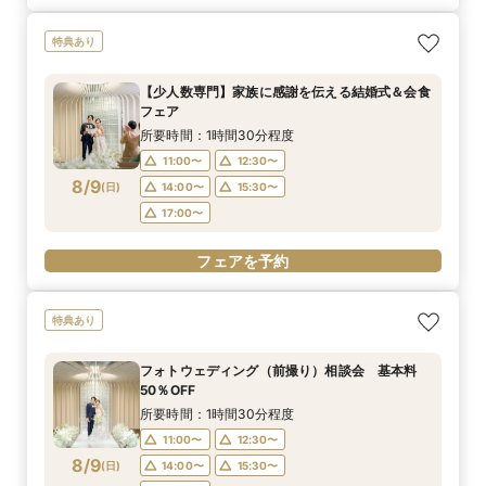
特典あり
【少人数専門】家族に感謝を伝える結婚式＆会食
フェア
所要時間：1時間30分程度
11:00〜
12:30〜
8/9
(
日
)
14:00〜
15:30〜
17:00〜
フェアを予約
特典あり
フォトウェディング（前撮り）相談会 基本料
50％OFF
所要時間：1時間30分程度
11:00〜
12:30〜
8/9
(
日
)
14:00〜
15:30〜