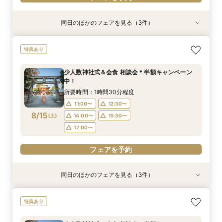
同日のほかのフェアを見る（3件）
特典あり
特典あり
【少人数専門】家族に感謝を伝える結婚式＆会食
フォトウェディング（前撮り）相談会 基本料
大人気！リゾートウエディング相談会（沖縄、北
特典あり
フェア
50％OFF
海道、グアム、ハワイ）
所要時間：1時間30分程度
所要時間：1時間30分程度
所要時間：1時間30分程度
少人数神社式＆会食 相談会＊半額キャンペーン
11:00〜
11:00〜
11:00〜
12:30〜
12:30〜
12:30〜
中！
8/14
8/14
8/14
(
(
(
金
金
金
)
)
)
14:00〜
14:00〜
15:30〜
15:30〜
所要時間：1時間30分程度
17:00〜
17:00〜
11:00〜
12:30〜
フェアを予約
8/15
(
土
)
14:00〜
15:30〜
フェアを予約
フェアを予約
17:00〜
フェアを予約
同日のほかのフェアを見る（3件）
特典あり
特典あり
【少人数専門】家族に感謝を伝える結婚式＆会食
フォトウェディング（前撮り）相談会 基本料
大人気！リゾートウエディング相談会（沖縄、北
特典あり
フェア
50％OFF
海道、グアム、ハワイ）
所要時間：1時間30分程度
所要時間：1時間30分程度
所要時間：1時間30分程度