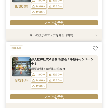
11:00〜
12:30〜
フェアを予約
8/30
(
日
)
14:00〜
15:30〜
フェアを予約
フェアを予約
17:00〜
フェアを予約
同日のほかのフェアを見る（3件）
特典あり
特典あり
【少人数専門】家族に感謝を伝える結婚式＆会食
フォトウェディング（前撮り）相談会 基本料
大人気！リゾートウエディング相談会（沖縄、北
特典あり
フェア
50％OFF
海道、グアム、ハワイ）
所要時間：1時間30分程度
所要時間：1時間30分程度
所要時間：1時間30分程度
少人数神社式＆会食 相談会＊半額キャンペーン
11:00〜
11:00〜
11:00〜
12:30〜
12:30〜
12:30〜
中！
8/30
8/30
8/30
(
(
(
日
日
日
)
)
)
14:00〜
14:00〜
15:30〜
15:30〜
所要時間：1時間30分程度
17:00〜
17:00〜
11:00〜
12:30〜
フェアを予約
8/31
(
月
)
14:00〜
15:30〜
フェアを予約
フェアを予約
17:00〜
フェアを予約