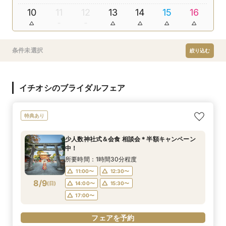
10
11
12
13
14
15
16
条件未選択
絞り込む
イチオシのブライダルフェア
特典あり
少人数神社式＆会食 相談会＊半額キャンペーン
中！
所要時間：1時間30分程度
11:00〜
12:30〜
8/9
(
日
)
14:00〜
15:30〜
17:00〜
フェアを予約