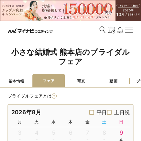
小さな結婚式 熊本店のブライダル
フェア
フェア
基本情報
写真
動画
プ
ブライダルフェアとは
2026年8月
平日
土日祝
月
火
水
木
金
土
日
3
4
5
6
7
8
9