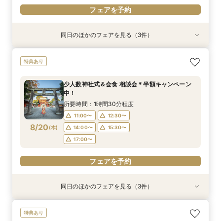
フェアを予約
同日のほかのフェアを見る（3件）
特典あり
特典あり
【少人数専門】家族に感謝を伝える結婚式＆会食
フォトウェディング（前撮り）相談会 基本料
大人気！リゾートウエディング相談会（沖縄、北
特典あり
フェア
50％OFF
海道、グアム、ハワイ）
所要時間：1時間30分程度
所要時間：1時間30分程度
所要時間：1時間30分程度
少人数神社式＆会食 相談会＊半額キャンペーン
11:00〜
11:00〜
11:00〜
12:30〜
12:30〜
12:30〜
中！
8/17
8/17
8/17
(
(
(
月
月
月
)
)
)
14:00〜
14:00〜
15:30〜
15:30〜
所要時間：1時間30分程度
17:00〜
17:00〜
11:00〜
12:30〜
フェアを予約
8/20
(
木
)
14:00〜
15:30〜
フェアを予約
フェアを予約
17:00〜
フェアを予約
同日のほかのフェアを見る（3件）
特典あり
特典あり
【少人数専門】家族に感謝を伝える結婚式＆会食
フォトウェディング（前撮り）相談会 基本料
大人気！リゾートウエディング相談会（沖縄、北
特典あり
フェア
50％OFF
海道、グアム、ハワイ）