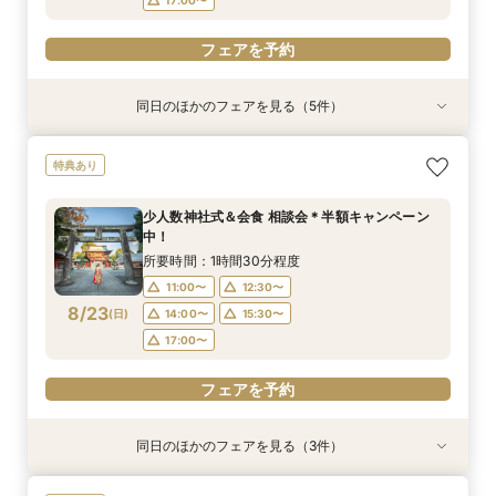
フェアを予約
同日のほかのフェアを見る（5件）
特典あり
特典あり
衣装試着
衣装試着
特典あり
特典あり
【少人数専門】家族に感謝を伝える結婚式＆会食
フォトウェディング（前撮り）相談会 基本料
体験型少人数婚フェスタ★ドレス試着も◎
体験型少人数婚フェスタ★ドレス試着も◎
大人気！リゾートウエディング相談会（沖縄、北
特典あり
フェア
50％OFF
海道、グアム、ハワイ）
所要時間：2時間30分程度
所要時間：2時間30分程度
所要時間：1時間30分程度
所要時間：1時間30分程度
所要時間：1時間30分程度
9:00〜
9:00〜
11:30〜
11:30〜
少人数神社式＆会食 相談会＊半額キャンペーン
11:00〜
11:00〜
11:00〜
12:30〜
12:30〜
12:30〜
中！
14:00〜
14:00〜
16:30〜
16:30〜
8/22
8/22
8/22
8/22
8/22
(
(
(
(
(
土
土
土
土
土
)
)
)
)
)
14:00〜
14:00〜
15:30〜
15:30〜
所要時間：1時間30分程度
17:00〜
17:00〜
11:00〜
12:30〜
フェアを予約
フェアを予約
フェアを予約
8/23
(
日
)
14:00〜
15:30〜
フェアを予約
フェアを予約
17:00〜
フェアを予約
同日のほかのフェアを見る（3件）
特典あり
特典あり