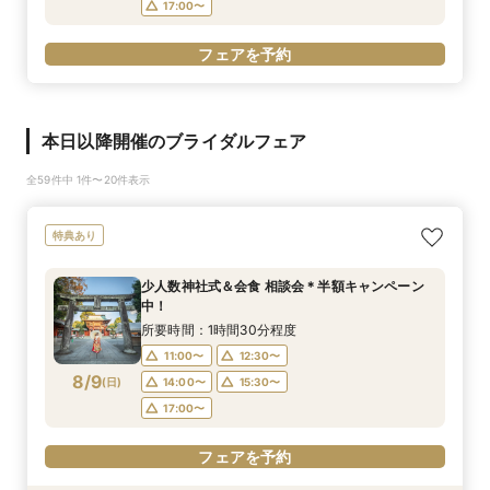
17:00〜
フェアを予約
本日以降開催のブライダルフェア
全59件中 1件〜20件表示
特典あり
少人数神社式＆会食 相談会＊半額キャンペーン
中！
所要時間：1時間30分程度
11:00〜
12:30〜
8/9
(
日
)
14:00〜
15:30〜
17:00〜
フェアを予約