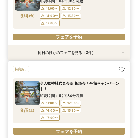
9/3
9/3
9/3
所要時間：1時間30分程度
17:00〜
17:00〜
11:00〜
12:30〜
フェアを予約
9/4
(
金
)
14:00〜
15:30〜
フェアを予約
フェアを予約
17:00〜
フェアを予約
同日のほかのフェアを見る（3件）
特典あり
特典あり
【少人数専門】家族に感謝を伝える結婚式＆会食
フォトウェディング（前撮り）相談会 基本料
大人気！リゾートウエディング相談会（沖縄、北
特典あり
フェア
50％OFF
海道、グアム、ハワイ）
所要時間：1時間30分程度
所要時間：1時間30分程度
所要時間：1時間30分程度
少人数神社式＆会食 相談会＊半額キャンペーン
11:00〜
11:00〜
11:00〜
12:30〜
12:30〜
12:30〜
中！
9/4
9/4
9/4
(
(
(
金
金
金
)
)
)
14:00〜
14:00〜
15:30〜
15:30〜
所要時間：1時間30分程度
17:00〜
17:00〜
11:00〜
12:30〜
フェアを予約
9/5
(
土
)
14:00〜
15:30〜
フェアを予約
フェアを予約
17:00〜
フェアを予約