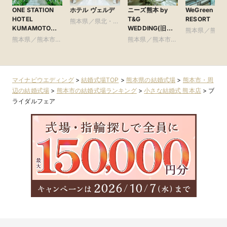
ONE STATION
ホテル ヴェルデ
ニーズ熊本 by
WeGreen
HOTEL
T&G
RESORT
熊本県／県北・阿
KUMAMOTO（
WEDDING(旧
蘇
熊本県／熊本
ワン・ステーショ
アーフェリーク迎
熊本県／熊本市・
熊本県／熊本市・
周辺
ンホテル熊本）
賓館 熊本)
周辺
周辺
マイナビウエディング
>
結婚式場TOP
>
熊本県の結婚式場
>
熊本市・周
辺の結婚式場
>
熊本市の結婚式場ランキング
>
小さな結婚式 熊本店
>
ブ
ライダルフェア