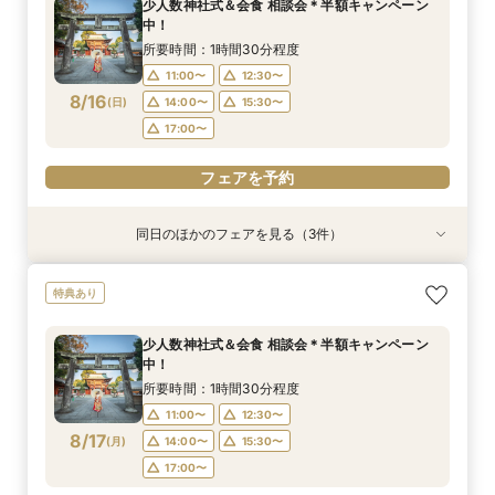
少人数神社式＆会食 相談会＊半額キャンペーン
11:00〜
11:00〜
11:00〜
12:30〜
12:30〜
12:30〜
中！
8/15
8/15
8/15
(
(
(
土
土
土
)
)
)
14:00〜
14:00〜
15:30〜
15:30〜
所要時間：1時間30分程度
17:00〜
17:00〜
11:00〜
12:30〜
フェアを予約
8/16
(
日
)
14:00〜
15:30〜
フェアを予約
フェアを予約
17:00〜
フェアを予約
同日のほかのフェアを見る（3件）
特典あり
特典あり
【少人数専門】家族に感謝を伝える結婚式＆会食
フォトウェディング（前撮り）相談会 基本料
大人気！リゾートウエディング相談会（沖縄、北
特典あり
フェア
50％OFF
海道、グアム、ハワイ）
所要時間：1時間30分程度
所要時間：1時間30分程度
所要時間：1時間30分程度
少人数神社式＆会食 相談会＊半額キャンペーン
11:00〜
11:00〜
11:00〜
12:30〜
12:30〜
12:30〜
中！
8/16
8/16
8/16
(
(
(
日
日
日
)
)
)
14:00〜
14:00〜
15:30〜
15:30〜
所要時間：1時間30分程度
17:00〜
17:00〜
11:00〜
12:30〜
フェアを予約
8/17
(
月
)
14:00〜
15:30〜
フェアを予約
フェアを予約
17:00〜