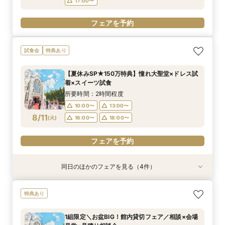
17:00〜
フェアを予約
試食会
特典あり
【夏休みSP★150万特典】憧れ大聖堂×ドレス試
着×スイーツ試食
所要時間：2時間程度
10:00〜
13:00〜
8/11
(
火
)
16:00〜
18:00〜
フェアを予約
同日のほかのフェアを見る（4件）
試食会
試食会
試食会
試食会
衣装試着
特典あり
特典あり
特典あり
特典あり
【1日1組貸切で叶える】贅沢W体感フェア*180
【記念写真プレゼント】上質デザイナーズ空間×
【人前式or和婚検討】神殿×2会場見学◆館内ま
予算重視*当館最大150万特典◆選べるギフト×安
特典あり
万優待
大聖堂見学会
るわかりフェア
心見積相談
所要時間：2時間程度
所要時間：2時間30分程度
所要時間：2時間30分程度
所要時間：2時間30分程度
1組限定＼お盆BIG！館内貸切フェア／相談×会場
10:00〜
10:00〜
10:00〜
10:00〜
13:00〜
13:00〜
13:00〜
13:00〜