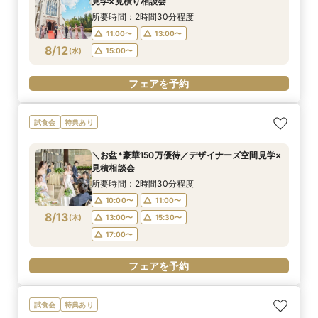
見学×見積り相談会
8/11
8/11
8/11
8/11
(
(
(
(
火
火
火
火
)
)
)
)
16:00〜
16:00〜
16:00〜
16:00〜
18:00〜
18:00〜
18:00〜
18:00〜
所要時間：2時間30分程度
11:00〜
13:00〜
フェアを予約
フェアを予約
フェアを予約
フェアを予約
8/12
(
水
)
15:00〜
フェアを予約
試食会
特典あり
＼お盆*豪華150万優待／デザイナーズ空間見学×
見積相談会
所要時間：2時間30分程度
10:00〜
11:00〜
8/13
(
木
)
13:00〜
15:30〜
17:00〜
フェアを予約
試食会
特典あり