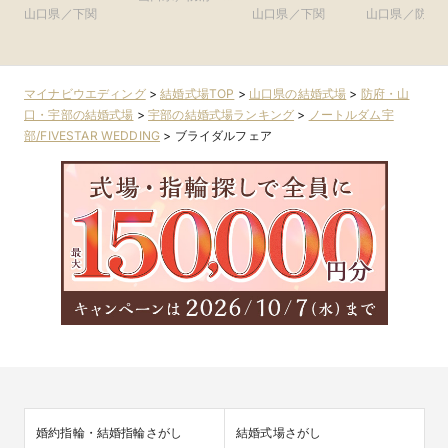
山口県／下関
口・宇部
山口県／下関
山口県／防府
口・宇部
マイナビウエディング
>
結婚式場TOP
>
山口県の結婚式場
>
防府・山
口・宇部の結婚式場
>
宇部の結婚式場ランキング
>
ノートルダム宇
部/FIVESTAR WEDDING
>
ブライダルフェア
婚約指輪・結婚指輪さがし
結婚式場さがし