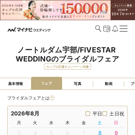
ノートルダム宇部/FIVESTAR 
WEDDINGのブライダルフェア
カップル応援キャンペーン対象
フェア
基本情報
写真
動画
プ
ブライダルフェアとは
2026年8月
平日
土日祝
月
火
水
木
金
土
日
3
4
5
6
7
8
9