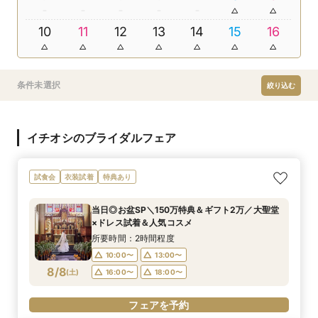
10
11
12
13
14
15
16
条件未選択
絞り込む
イチオシのブライダルフェア
試食会
衣装試着
特典あり
当日◎お盆SP＼150万特典＆ギフト2万／大聖堂
×ドレス試着＆人気コスメ
所要時間：2時間程度
10:00〜
13:00〜
8/8
(
土
)
16:00〜
18:00〜
フェアを予約