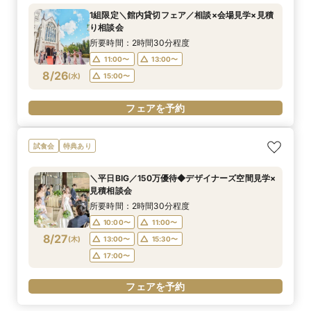
1組限定＼館内貸切フェア／相談×会場見学×見積
り相談会
所要時間：2時間30分程度
11:00〜
13:00〜
8/26
(
水
)
15:00〜
フェアを予約
試食会
特典あり
＼平日BIG／150万優待◆デザイナーズ空間見学×
見積相談会
所要時間：2時間30分程度
10:00〜
11:00〜
8/27
(
木
)
13:00〜
15:30〜
17:00〜
フェアを予約