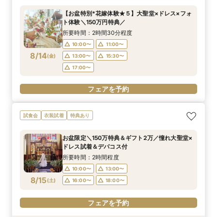
【お盆特別*花嫁体験★５】大聖堂×ドレス×フォ
ト体験＼150万円特典／
所要時間：2時間30分程度
10:00〜
11:00〜
8/14
(
金
)
13:00〜
15:30〜
17:00〜
フェアを予約
試食会
衣装試着
特典あり
お盆限定＼150万特典＆ギフト2万／憧れ大聖堂×
ドレス試着＆デパコス付
所要時間：2時間程度
10:00〜
13:00〜
8/15
(
土
)
16:00〜
18:00〜
フェアを予約