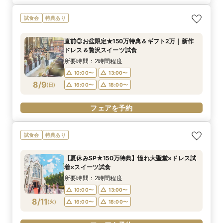
試食会
特典あり
直前◎お盆限定★150万特典＆ギフト2万｜新作
ドレス＆贅沢スイーツ試食
所要時間：2時間程度
10:00〜
13:00〜
8/9
(
日
)
16:00〜
18:00〜
フェアを予約
試食会
特典あり
【夏休みSP★150万特典】憧れ大聖堂×ドレス試
着×スイーツ試食
所要時間：2時間程度
10:00〜
13:00〜
8/11
(
火
)
16:00〜
18:00〜