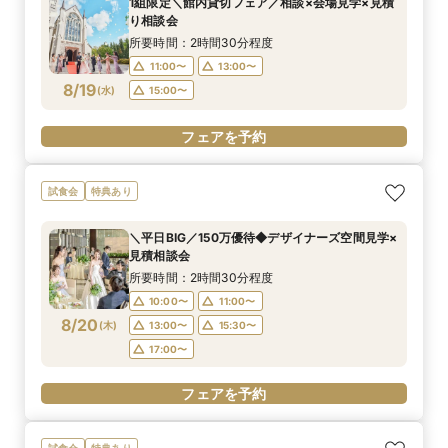
1組限定＼館内貸切フェア／相談×会場見学×見積
り相談会
所要時間：2時間30分程度
11:00〜
13:00〜
8/19
(
水
)
15:00〜
フェアを予約
試食会
特典あり
＼平日BIG／150万優待◆デザイナーズ空間見学×
見積相談会
所要時間：2時間30分程度
10:00〜
11:00〜
8/20
(
木
)
13:00〜
15:30〜
17:00〜
フェアを予約
試食会
特典あり