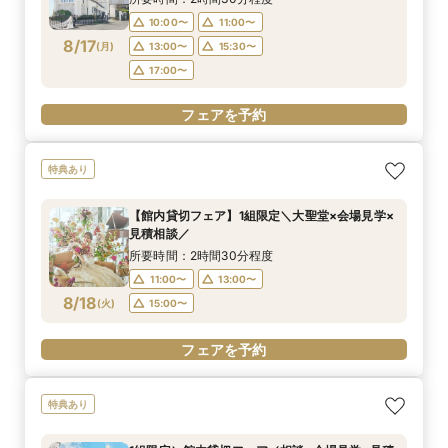
10:00〜
11:00〜
フェアを予約
フェアを予約
フェアを予約
フェアを予約
フェアを予約
8/17
(
月
)
13:00〜
15:30〜
17:00〜
フェアを予約
特典あり
【館内貸切フェア】1組限定＼大聖堂×会場見学×
見積相談／
所要時間：2時間30分程度
11:00〜
13:00〜
8/18
(
火
)
15:00〜
フェアを予約
特典あり