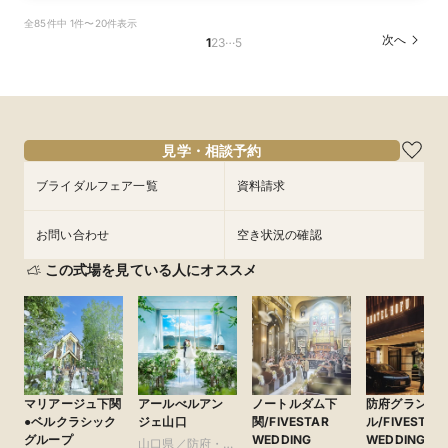
全85件中 1件〜20件表示
…
次へ
1
2
3
5
見学・相談予約
ブライダルフェア一覧
資料請求
お問い合わせ
空き状況の確認
この式場を見ている人にオススメ
マリアージュ下関
アールべルアン
ノートルダム下
防府グランド
●ベルクラシック
ジェ山口
関/FIVESTAR
ル/FIVESTAR
グループ
WEDDING
WEDDING
山口県／防府・山