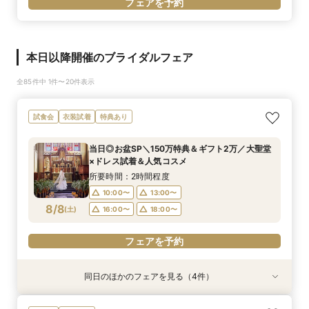
フェアを予約
本日以降開催のブライダルフェア
全85件中 1件〜20件表示
試食会
衣装試着
特典あり
当日◎お盆SP＼150万特典＆ギフト2万／大聖堂
×ドレス試着＆人気コスメ
所要時間：2時間程度
10:00〜
13:00〜
8/8
(
土
)
16:00〜
18:00〜
フェアを予約
同日のほかのフェアを見る（4件）
試食会
試食会
試食会
試食会
衣装試着
特典あり
特典あり
特典あり
特典あり