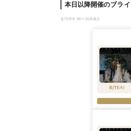
本日以降開催のブラ
全72件中 1件〜20件表示
8/11
(
火
)