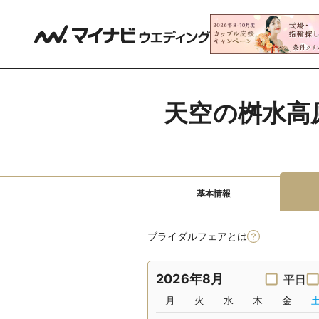
天空の桝水高
基本情報
ブライダルフェアとは
2026年8月
平日
月
火
水
木
金