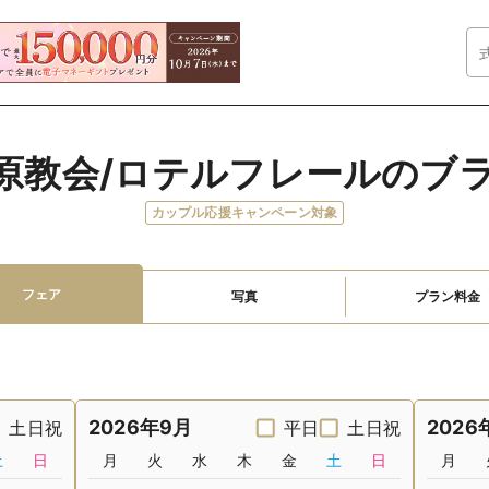
原教会/ロテルフレールのブ
カップル応援キャンペーン対象
フェア
写真
プラン料金
2026年9月
2026
土日祝
平日
土日祝
土
日
月
火
水
木
金
土
日
月