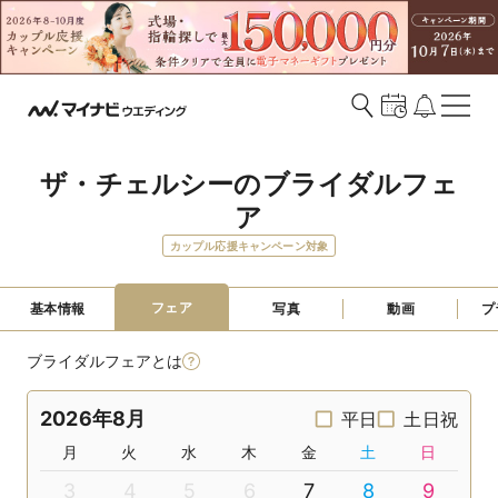
ザ・チェルシーのブライダルフェ
ア
カップル応援キャンペーン対象
フェア
基本情報
写真
動画
プ
ブライダルフェアとは
2026年8月
平日
土日祝
月
火
水
木
金
土
日
3
4
5
6
7
8
9