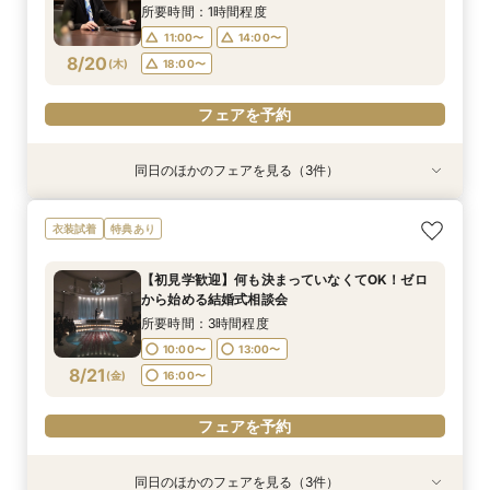
8/17
8/17
8/17
(
(
(
月
月
月
)
)
)
16:00〜
18:00〜
16:00〜
所要時間：1時間程度
11:00〜
14:00〜
フェアを予約
フェアを予約
フェアを予約
8/20
(
木
)
18:00〜
フェアを予約
同日のほかのフェアを見る（3件）
特典あり
特典あり
衣装試着
特典あり
【30名様以下のシンプルW】和洋3挙式場×少人
結婚式をもっと気軽＆自由に☆会費制パーティー
【初見学歓迎】何も決まっていなくてOK！ゼロ
衣装試着
特典あり
数専用ホール見学
相談会☆
から始める結婚式相談会
所要時間：2時間程度
所要時間：3時間程度
所要時間：3時間程度
【初見学歓迎】何も決まっていなくてOK！ゼロ
10:00〜
10:00〜
10:00〜
13:00〜
13:00〜
13:00〜
から始める結婚式相談会
8/20
8/20
8/20
(
(
(
木
木
木
)
)
)
16:00〜
16:00〜
16:00〜
所要時間：3時間程度
10:00〜
13:00〜
フェアを予約
フェアを予約
フェアを予約
8/21
(
金
)
16:00〜
フェアを予約
同日のほかのフェアを見る（3件）
特典あり
特典あり
特典あり