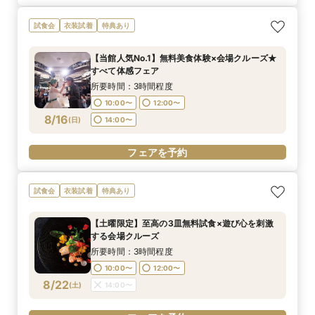
試食会
衣装試着
特典あり
【当館人気No.1】無料美食体験×会場クルーズ★
すべて体感フェア
所要時間：3時間程度
10:00〜
12:00〜
8/16
(
日
)
14:00〜
フェアを予約
試食会
衣装試着
特典あり
【土曜限定】至高の3皿無料試食×遊び心を刺激
する会場クルーズ
所要時間：3時間程度
10:00〜
12:00〜
8/22
(
土
)
14:00〜