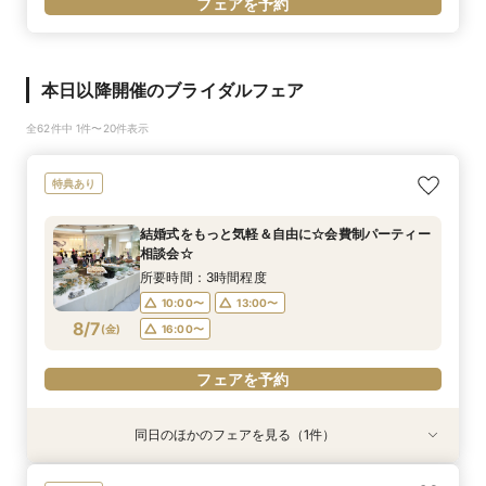
フェアを予約
本日以降開催のブライダルフェア
全62件中 1件〜20件表示
特典あり
結婚式をもっと気軽＆自由に☆会費制パーティー
相談会☆
所要時間：3時間程度
10:00〜
13:00〜
8/7
(
金
)
16:00〜
フェアを予約
同日のほかのフェアを見る（1件）
特典あり