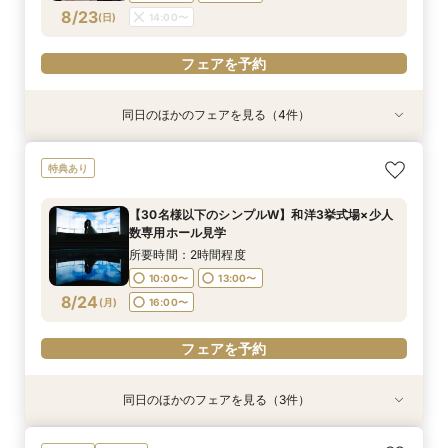
フェアを予約
フェアを予約
フェアを予約
フェアを予約
8/23
(
日
)
14:00〜
フェアを予約
同日のほかのフェアを見る（4件）
特典あり
特典あり
特典あり
衣装試着
特典あり
【30名様以下のシンプルW】和洋3挙式場×少人
【自宅＆スマホでＯＫ】オンライン相談会★まず
結婚式をもっと気軽＆自由に☆会費制パーティー
【初見学歓迎】何も決まっていなくてOK！ゼロ
特典あり
数専用ホール見学
は気軽に♪
相談会☆
から始める結婚式相談会
所要時間：2時間程度
所要時間：1時間程度
所要時間：3時間程度
所要時間：3時間程度
【30名様以下のシンプルW】和洋3挙式場×少人
10:00〜
10:00〜
10:00〜
11:00〜
14:00〜
13:00〜
13:00〜
13:00〜
数専用ホール見学
8/23
8/23
8/23
8/23
(
(
(
(
日
日
日
日
)
)
)
)
16:00〜
18:00〜
16:00〜
16:00〜
所要時間：2時間程度
10:00〜
13:00〜
フェアを予約
フェアを予約
フェアを予約
フェアを予約
8/24
(
月
)
16:00〜
フェアを予約
同日のほかのフェアを見る（3件）
特典あり
特典あり
衣装試着
特典あり