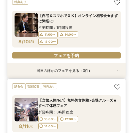
【自宅＆スマホでＯＫ】オンライン相談会★まず
特典あり
は気軽に♪
所要時間：1時間程度
【自宅＆スマホでＯＫ】オンライン相談会★まず
11:00〜
14:00〜
は気軽に♪
8/7
(
金
)
18:00〜
所要時間：1時間程度
11:00〜
14:00〜
フェアを予約
8/10
(
月
)
18:00〜
フェアを予約
同日のほかのフェアを見る（3件）
特典あり
特典あり
衣装試着
特典あり
【30名様以下のシンプルW】和洋3挙式場×少人
結婚式をもっと気軽＆自由に☆会費制パーティー
【初見学歓迎】何も決まっていなくてOK！ゼロ
試食会
衣装試着
特典あり
数専用ホール見学
相談会☆
から始める結婚式相談会
所要時間：2時間程度
所要時間：3時間程度
所要時間：3時間程度
【当館人気No.1】無料美食体験×会場クルーズ★
10:00〜
10:00〜
10:00〜
13:00〜
13:00〜
13:00〜
すべて体感フェア
8/10
8/10
8/10
(
(
(
月
月
月
)
)
)
16:00〜
16:00〜
16:00〜
所要時間：3時間程度
10:00〜
12:00〜
フェアを予約
フェアを予約
フェアを予約
8/11
(
火
)
14:00〜