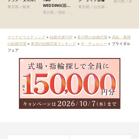
香川県／高松
WEDDING(旧
東京都／銀座
東京都／お台場・
讃
アーヴェリール迎
香川県／高松・東
豊洲・竹芝・晴海
賓館 高松)
讃
周辺の東京ベイエ
リア
マイナビウエディング
>
結婚式場TOP
>
香川県の結婚式場
>
高松・東讃
の結婚式場
>
東讃の結婚式場ランキング
>
ザ・チェルシー
>
ブライダル
フェア