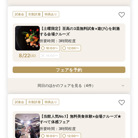
【30名様以下のシンプルW】和洋3挙式場×少人
【自宅＆スマホでＯＫ】オンライン相談会★まず
結婚式をもっと気軽＆自由に☆会費制パーティー
試食会
衣装試着
特典あり
数専用ホール見学
は気軽に♪
相談会☆
所要時間：2時間程度
所要時間：1時間程度
所要時間：3時間程度
【土曜限定】至高の3皿無料試食×遊び心を刺激
10:00〜
10:00〜
11:00〜
14:00〜
13:00〜
13:00〜
する会場クルーズ
8/21
8/21
8/21
(
(
(
金
金
金
)
)
)
16:00〜
18:00〜
16:00〜
所要時間：3時間程度
10:00〜
12:00〜
フェアを予約
フェアを予約
フェアを予約
8/22
(
土
)
14:00〜
フェアを予約
同日のほかのフェアを見る（4件）
特典あり
特典あり
特典あり
衣装試着
特典あり
【30名様以下のシンプルW】和洋3挙式場×少人
【自宅＆スマホでＯＫ】オンライン相談会★まず
結婚式をもっと気軽＆自由に☆会費制パーティー
【初見学歓迎】何も決まっていなくてOK！ゼロ
試食会
衣装試着
特典あり
数専用ホール見学
は気軽に♪
相談会☆
から始める結婚式相談会
所要時間：2時間程度
所要時間：1時間程度
所要時間：3時間程度
所要時間：3時間程度
【当館人気No.1】無料美食体験×会場クルーズ★
10:00〜
10:00〜
10:00〜
11:00〜
14:00〜
13:00〜
13:00〜
13:00〜
すべて体感フェア
8/22
8/22
8/22
8/22
(
(
(
(
土
土
土
土
)
)
)
)
16:00〜
18:00〜
16:00〜
16:00〜
所要時間：3時間程度
10:00〜
12:00〜