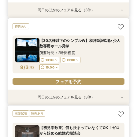
同日のほかのフェアを見る（3件）
特典あり
特典あり
特典あり
【30名様以下のシンプルW】和洋3挙式場×少人
【自宅＆スマホでＯＫ】オンライン相談会★まず
結婚式をもっと気軽＆自由に☆会費制パーティー
特典あり
数専用ホール見学
は気軽に♪
相談会☆
所要時間：2時間程度
所要時間：1時間程度
所要時間：3時間程度
【30名様以下のシンプルW】和洋3挙式場×少人
10:00〜
10:00〜
11:00〜
14:00〜
13:00〜
13:00〜
数専用ホール見学
8/31
8/31
8/31
(
(
(
月
月
月
)
)
)
16:00〜
18:00〜
16:00〜
所要時間：2時間程度
10:00〜
13:00〜
フェアを予約
フェアを予約
フェアを予約
9/3
(
木
)
16:00〜
フェアを予約
同日のほかのフェアを見る（3件）
特典あり
特典あり
衣装試着
特典あり
【自宅＆スマホでＯＫ】オンライン相談会★まず
結婚式をもっと気軽＆自由に☆会費制パーティー
【初見学歓迎】何も決まっていなくてOK！ゼロ
衣装試着
特典あり
は気軽に♪
相談会☆
から始める結婚式相談会
所要時間：1時間程度
所要時間：3時間程度
所要時間：3時間程度
【初見学歓迎】何も決まっていなくてOK！ゼロ
10:00〜
10:00〜
11:00〜
14:00〜
13:00〜
13:00〜
から始める結婚式相談会