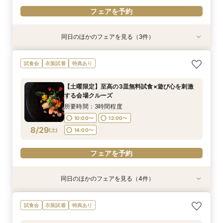
フェアを予約
同日のほかのフェアを見る（3件）
特典あり
特典あり
衣装試着
特典あり
【30名様以下のシンプルW】和洋3挙式場×少人
【自宅＆スマホでＯＫ】オンライン相談会★まず
【初見学歓迎】何も決まっていなくてOK！ゼロ
試食会
衣装試着
特典あり
数専用ホール見学
は気軽に♪
から始める結婚式相談会
所要時間：2時間程度
所要時間：1時間程度
所要時間：3時間程度
【土曜限定】至高の3皿無料試食×遊び心を刺激
10:00〜
10:00〜
11:00〜
14:00〜
13:00〜
13:00〜
する会場クルーズ
8/28
8/28
8/28
(
(
(
金
金
金
)
)
)
16:00〜
18:00〜
16:00〜
所要時間：3時間程度
10:00〜
12:00〜
フェアを予約
フェアを予約
フェアを予約
8/29
(
土
)
14:00〜
フェアを予約
同日のほかのフェアを見る（4件）
特典あり
特典あり
特典あり
衣装試着
特典あり
【30名様以下のシンプルW】和洋3挙式場×少人
【自宅＆スマホでＯＫ】オンライン相談会★まず
結婚式をもっと気軽＆自由に☆会費制パーティー
【初見学歓迎】何も決まっていなくてOK！ゼロ
試食会
衣装試着
特典あり
数専用ホール見学
は気軽に♪
相談会☆
から始める結婚式相談会
所要時間：2時間程度
所要時間：1時間程度
所要時間：3時間程度
所要時間：3時間程度