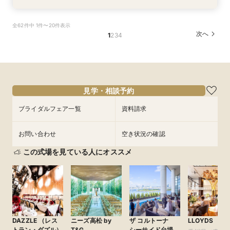
【30名様以下のシンプルW】和洋3挙式場×少人
【自宅＆スマホでＯＫ】オンライン相談会★まず
結婚式をもっと気軽＆自由に☆会費制パーティー
【初見学歓迎】何も決まっていなくてOK！ゼロ
全62件中 1件〜20件表示
数専用ホール見学
は気軽に♪
相談会☆
から始める結婚式相談会
次へ
1
2
3
4
所要時間：2時間程度
所要時間：1時間程度
所要時間：3時間程度
所要時間：3時間程度
10:00〜
10:00〜
10:00〜
11:00〜
14:00〜
13:00〜
13:00〜
13:00〜
9/5
9/5
9/5
9/5
(
(
(
(
土
土
土
土
)
)
)
)
16:00〜
18:00〜
16:00〜
16:00〜
フェアを予約
フェアを予約
フェアを予約
フェアを予約
見学・相談予約
ブライダルフェア一覧
資料請求
お問い合わせ
空き状況の確認
この式場を見ている人にオススメ
DAZZLE （レス
ニーズ高松 by
ザ コルトーナ
LLOYDS
トラン・ダズル）
T&G
シーサイド台場