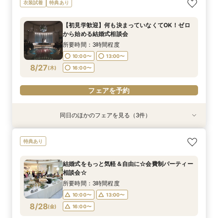
【自宅＆スマホでＯＫ】オンライン相談会★まず
結婚式をもっと気軽＆自由に☆会費制パーティー
【初見学歓迎】何も決まっていなくてOK！ゼロ
衣装試着
特典あり
は気軽に♪
相談会☆
から始める結婚式相談会
所要時間：1時間程度
所要時間：3時間程度
所要時間：3時間程度
【初見学歓迎】何も決まっていなくてOK！ゼロ
10:00〜
10:00〜
11:00〜
14:00〜
13:00〜
13:00〜
から始める結婚式相談会
8/24
8/24
8/24
(
(
(
月
月
月
)
)
)
18:00〜
16:00〜
16:00〜
所要時間：3時間程度
10:00〜
13:00〜
フェアを予約
フェアを予約
フェアを予約
8/27
(
木
)
16:00〜
フェアを予約
同日のほかのフェアを見る（3件）
特典あり
特典あり
特典あり
【30名様以下のシンプルW】和洋3挙式場×少人
【自宅＆スマホでＯＫ】オンライン相談会★まず
結婚式をもっと気軽＆自由に☆会費制パーティー
特典あり
数専用ホール見学
は気軽に♪
相談会☆
所要時間：2時間程度
所要時間：1時間程度
所要時間：3時間程度
結婚式をもっと気軽＆自由に☆会費制パーティー
10:00〜
10:00〜
11:00〜
14:00〜
13:00〜
13:00〜
相談会☆
8/27
8/27
8/27
(
(
(
木
木
木
)
)
)
16:00〜
18:00〜
16:00〜
所要時間：3時間程度
10:00〜
13:00〜
フェアを予約
フェアを予約
フェアを予約
8/28
(
金
)
16:00〜