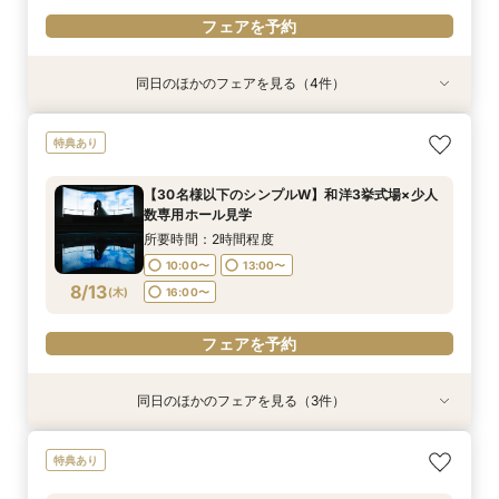
フェアを予約
同日のほかのフェアを見る（4件）
特典あり
特典あり
特典あり
衣装試着
特典あり
【30名様以下のシンプルW】和洋3挙式場×少人
【自宅＆スマホでＯＫ】オンライン相談会★まず
結婚式をもっと気軽＆自由に☆会費制パーティー
【初見学歓迎】何も決まっていなくてOK！ゼロ
特典あり
数専用ホール見学
は気軽に♪
相談会☆
から始める結婚式相談会
所要時間：2時間程度
所要時間：1時間程度
所要時間：3時間程度
所要時間：3時間程度
【30名様以下のシンプルW】和洋3挙式場×少人
10:00〜
10:00〜
10:00〜
11:00〜
14:00〜
13:00〜
13:00〜
13:00〜
数専用ホール見学
8/11
8/11
8/11
8/11
(
(
(
(
火
火
火
火
)
)
)
)
16:00〜
18:00〜
16:00〜
16:00〜
所要時間：2時間程度
10:00〜
13:00〜
フェアを予約
フェアを予約
フェアを予約
フェアを予約
8/13
(
木
)
16:00〜
フェアを予約
同日のほかのフェアを見る（3件）
特典あり
特典あり
衣装試着
特典あり
【自宅＆スマホでＯＫ】オンライン相談会★まず
結婚式をもっと気軽＆自由に☆会費制パーティー
【初見学歓迎】何も決まっていなくてOK！ゼロ
特典あり
は気軽に♪
相談会☆
から始める結婚式相談会