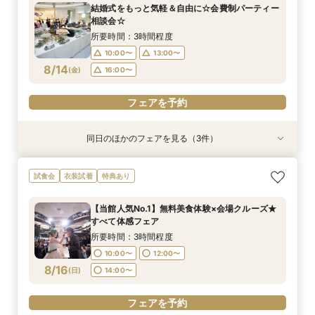
所要時間：1時間程度
所要時間：3時間程度
所要時間：3時間程度
結婚式をもっと気軽＆自由に☆会費制パーティー
10:00〜
10:00〜
11:00〜
14:00〜
13:00〜
13:00〜
相談会☆
8/13
8/13
8/13
(
(
(
木
木
木
)
)
)
18:00〜
16:00〜
16:00〜
所要時間：3時間程度
10:00〜
13:00〜
フェアを予約
フェアを予約
フェアを予約
8/14
(
金
)
16:00〜
フェアを予約
同日のほかのフェアを見る（3件）
特典あり
特典あり
衣装試着
特典あり
【30名様以下のシンプルW】和洋3挙式場×少人
【自宅＆スマホでＯＫ】オンライン相談会★まず
【初見学歓迎】何も決まっていなくてOK！ゼロ
試食会
衣装試着
特典あり
数専用ホール見学
は気軽に♪
から始める結婚式相談会
所要時間：2時間程度
所要時間：1時間程度
所要時間：3時間程度
【当館人気No.1】無料美食体験×会場クルーズ★
10:00〜
10:00〜
11:00〜
14:00〜
13:00〜
13:00〜
すべて体感フェア
8/14
8/14
8/14
(
(
(
金
金
金
)
)
)
16:00〜
18:00〜
16:00〜
所要時間：3時間程度
10:00〜
12:00〜
フェアを予約
フェアを予約
フェアを予約
8/16
(
日
)
14:00〜
フェアを予約