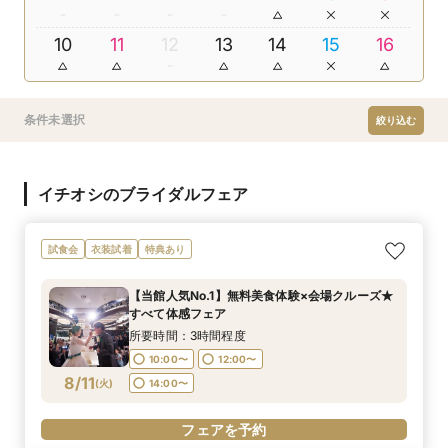
10
11
12
13
14
15
16
条件未選択
絞り込む
イチオシのブライダルフェア
試食会
衣装試着
特典あり
【当館人気No.1】無料美食体験×会場クルーズ★
すべて体感フェア
所要時間：3時間程度
10:00〜
12:00〜
8/11
(
火
)
14:00〜
フェアを予約