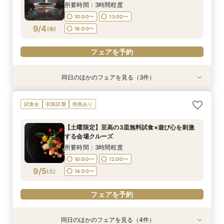
9/3
9/3
9/3
(
(
(
木
木
木
)
)
)
18:00〜
16:00〜
16:00〜
所要時間：3時間程度
10:00〜
13:00〜
フェアを予約
フェアを予約
フェアを予約
9/4
(
金
)
16:00〜
フェアを予約
同日のほかのフェアを見る（3件）
特典あり
特典あり
特典あり
【30名様以下のシンプルW】和洋3挙式場×少人
【自宅＆スマホでＯＫ】オンライン相談会★まず
結婚式をもっと気軽＆自由に☆会費制パーティー
試食会
衣装試着
特典あり
数専用ホール見学
は気軽に♪
相談会☆
所要時間：2時間程度
所要時間：1時間程度
所要時間：3時間程度
【土曜限定】至高の3皿無料試食×遊び心を刺激
10:00〜
10:00〜
11:00〜
14:00〜
13:00〜
13:00〜
する会場クルーズ
9/4
9/4
9/4
(
(
(
金
金
金
)
)
)
16:00〜
18:00〜
16:00〜
所要時間：3時間程度
10:00〜
12:00〜
フェアを予約
フェアを予約
フェアを予約
9/5
(
土
)
14:00〜
フェアを予約
同日のほかのフェアを見る（4件）
特典あり
特典あり
特典あり
衣装試着
特典あり