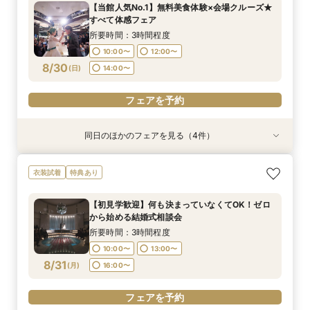
【当館人気No.1】無料美食体験×会場クルーズ★
10:00〜
10:00〜
10:00〜
11:00〜
14:00〜
13:00〜
13:00〜
13:00〜
すべて体感フェア
8/29
8/29
8/29
8/29
(
(
(
(
土
土
土
土
)
)
)
)
16:00〜
18:00〜
16:00〜
16:00〜
所要時間：3時間程度
10:00〜
12:00〜
フェアを予約
フェアを予約
フェアを予約
フェアを予約
8/30
(
日
)
14:00〜
フェアを予約
同日のほかのフェアを見る（4件）
特典あり
特典あり
特典あり
衣装試着
特典あり
【30名様以下のシンプルW】和洋3挙式場×少人
【自宅＆スマホでＯＫ】オンライン相談会★まず
結婚式をもっと気軽＆自由に☆会費制パーティー
【初見学歓迎】何も決まっていなくてOK！ゼロ
衣装試着
特典あり
数専用ホール見学
は気軽に♪
相談会☆
から始める結婚式相談会
所要時間：2時間程度
所要時間：1時間程度
所要時間：3時間程度
所要時間：3時間程度
【初見学歓迎】何も決まっていなくてOK！ゼロ
10:00〜
10:00〜
10:00〜
11:00〜
14:00〜
13:00〜
13:00〜
13:00〜
から始める結婚式相談会
8/30
8/30
8/30
8/30
(
(
(
(
日
日
日
日
)
)
)
)
16:00〜
18:00〜
16:00〜
16:00〜
所要時間：3時間程度
10:00〜
13:00〜
フェアを予約
フェアを予約
フェアを予約
フェアを予約
8/31
(
月
)
16:00〜
フェアを予約