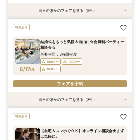
同日のほかのフェアを見る（5件）
特典あり
特典あり
特典あり
衣装試着
試食会
衣装試着
特典あり
特典あり
【30名様以下のシンプルW】和洋3挙式場×少人
【自宅＆スマホでＯＫ】オンライン相談会★まず
結婚式をもっと気軽＆自由に☆会費制パーティー
【初見学歓迎】何も決まっていなくてOK！ゼロ
【月一BIG】ザ・チェルシーの全てを体感☆無料
特典あり
数専用ホール見学
は気軽に♪
相談会☆
から始める結婚式相談会
試食×会場コーデ
所要時間：2時間程度
所要時間：1時間程度
所要時間：3時間程度
所要時間：3時間程度
所要時間：3時間程度
結婚式をもっと気軽＆自由に☆会費制パーティー
10:00〜
10:00〜
10:00〜
10:00〜
11:00〜
14:00〜
13:00〜
13:00〜
13:00〜
12:00〜
相談会☆
8/16
8/16
8/16
8/16
8/16
(
(
(
(
(
日
日
日
日
日
)
)
)
)
)
16:00〜
18:00〜
16:00〜
16:00〜
14:00〜
所要時間：3時間程度
10:00〜
13:00〜
フェアを予約
フェアを予約
フェアを予約
フェアを予約
フェアを予約
8/17
(
月
)
16:00〜
フェアを予約
同日のほかのフェアを見る（3件）
特典あり
特典あり
衣装試着
特典あり
【30名様以下のシンプルW】和洋3挙式場×少人
【自宅＆スマホでＯＫ】オンライン相談会★まず
【初見学歓迎】何も決まっていなくてOK！ゼロ
特典あり
数専用ホール見学
は気軽に♪
から始める結婚式相談会
所要時間：2時間程度
所要時間：1時間程度
所要時間：3時間程度
【自宅＆スマホでＯＫ】オンライン相談会★まず
10:00〜
10:00〜
11:00〜
14:00〜
13:00〜
13:00〜
は気軽に♪