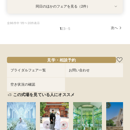
同日のほかのフェアを見る（2件）
試食会
試食会
衣装試着
衣装試着
特典あり
特典あり
＼神前式をご検討のお二人へ／各神社式＆リアン
人気No,1 ＼初めて見学がおトク★／豪華コース
全86件中 1件〜20件表示
神殿見学×和装試着＆人気食べ比べ試食
試食×30,000円GIFT付相談会
…
次へ
1
2
3
5
所要時間：3時間程度
所要時間：2時間程度
10:00〜
11:30〜
11:00〜
8/26
8/26
(
(
水
水
)
)
12:00〜
15:00〜
16:00〜
フェアを予約
見学・相談予約
フェアを予約
ブライダルフェア一覧
お問い合わせ
空き状況の確認
この式場を見ている人にオススメ