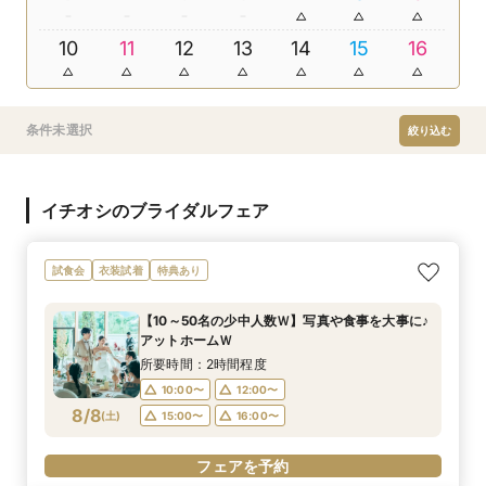
10
11
12
13
14
15
16
条件未選択
絞り込む
イチオシのブライダルフェア
試食会
衣装試着
特典あり
【10～50名の少中人数Ｗ】写真や食事を大事に♪
アットホームＷ
所要時間：2時間程度
10:00〜
12:00〜
8/8
(
土
)
15:00〜
16:00〜
フェアを予約