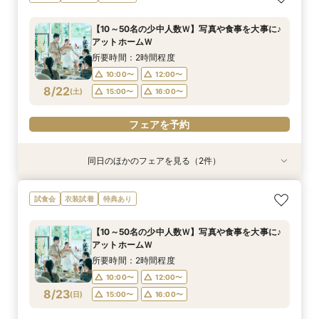
神殿見学×和装試着＆人気食べ比べ試食
試食×30,000円GIFT付相談会
所要時間：3時間程度
所要時間：2時間程度
【10～50名の少中人数Ｗ】写真や食事を大事に♪
10:00〜
11:30〜
11:00〜
アットホームＷ
8/21
8/21
(
(
金
金
)
)
12:00〜
15:00〜
所要時間：2時間程度
16:00〜
10:00〜
12:00〜
フェアを予約
8/22
(
土
)
15:00〜
16:00〜
フェアを予約
フェアを予約
同日のほかのフェアを見る（2件）
試食会
試食会
衣装試着
衣装試着
特典あり
特典あり
＼神前式をご検討のお二人へ／各神社式＆リアン
人気No,1 ＼初めて見学がおトク★／豪華コース
試食会
衣装試着
特典あり
神殿見学×和装試着＆人気食べ比べ試食
試食×30,000円GIFT付相談会
所要時間：3時間程度
所要時間：2時間程度
【10～50名の少中人数Ｗ】写真や食事を大事に♪
10:00〜
11:30〜
11:00〜
アットホームＷ
8/22
8/22
(
(
土
土
)
)
12:00〜
15:00〜
所要時間：2時間程度
16:00〜
10:00〜
12:00〜
フェアを予約
8/23
(
日
)
15:00〜
16:00〜
フェアを予約