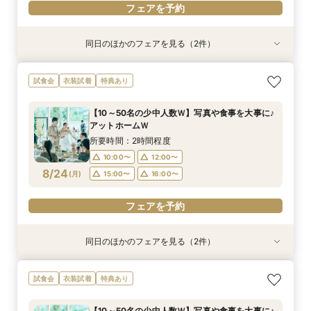
フェアを予約
同日のほかのフェアを見る（2件）
試食会
試食会
衣装試着
衣装試着
特典あり
特典あり
＼神前式をご検討のお二人へ／各神社式＆リアン
人気No,1 ＼初めて見学がおトク★／豪華コース
試食会
衣装試着
特典あり
神殿見学×和装試着＆人気食べ比べ試食
試食×30,000円GIFT付相談会
所要時間：3時間程度
所要時間：2時間程度
【10～50名の少中人数Ｗ】写真や食事を大事に♪
10:00〜
11:30〜
11:00〜
アットホームＷ
8/23
8/23
(
(
日
日
)
)
12:00〜
15:00〜
所要時間：2時間程度
16:00〜
10:00〜
12:00〜
フェアを予約
8/24
(
月
)
15:00〜
16:00〜
フェアを予約
フェアを予約
同日のほかのフェアを見る（2件）
試食会
試食会
衣装試着
衣装試着
特典あり
特典あり
＼神前式をご検討のお二人へ／各神社式＆リアン
人気No,1 ＼初めて見学がおトク★／豪華コース
試食会
衣装試着
特典あり
神殿見学×和装試着＆人気食べ比べ試食
試食×30,000円GIFT付相談会
所要時間：3時間程度
所要時間：2時間程度
【10～50名の少中人数Ｗ】写真や食事を大事に♪