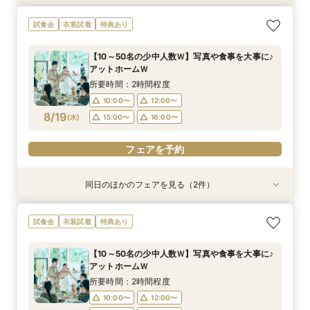
＼神前式をご検討のお二人へ／各神社式＆リアン
人気No,1 ＼初めて見学がおトク★／豪華コース
試食会
衣装試着
特典あり
神殿見学×和装試着＆人気食べ比べ試食
試食×30,000円GIFT付相談会
所要時間：3時間程度
所要時間：2時間程度
【10～50名の少中人数Ｗ】写真や食事を大事に♪
10:00〜
11:30〜
11:00〜
アットホームＷ
8/18
8/18
(
(
火
火
)
)
12:00〜
15:00〜
所要時間：2時間程度
16:00〜
10:00〜
12:00〜
フェアを予約
8/19
(
水
)
15:00〜
16:00〜
フェアを予約
フェアを予約
同日のほかのフェアを見る（2件）
試食会
試食会
衣装試着
衣装試着
特典あり
特典あり
＼神前式をご検討のお二人へ／各神社式＆リアン
人気No,1 ＼初めて見学がおトク★／豪華コース
試食会
衣装試着
特典あり
神殿見学×和装試着＆人気食べ比べ試食
試食×30,000円GIFT付相談会
所要時間：3時間程度
所要時間：2時間程度
【10～50名の少中人数Ｗ】写真や食事を大事に♪
10:00〜
11:30〜
11:00〜
アットホームＷ
8/19
8/19
(
(
水
水
)
)
12:00〜
15:00〜
所要時間：2時間程度
16:00〜
10:00〜
12:00〜