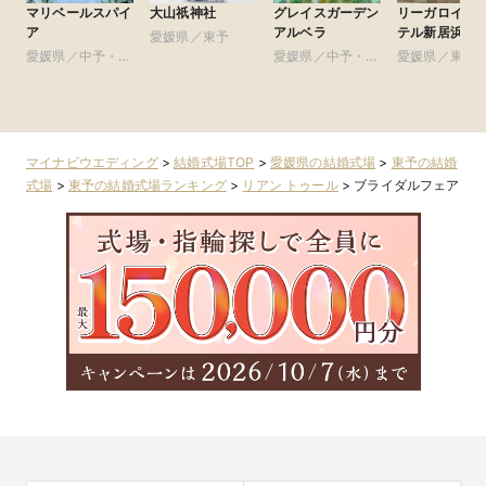
マリベールスパイ
大山祇神社
グレイスガーデン
リーガロイヤ
ア
アルベラ
テル新居浜
愛媛県／東予
愛媛県／中予・南
愛媛県／中予・南
愛媛県／東予
予
予
マイナビウエディング
>
結婚式場TOP
>
愛媛県の結婚式場
>
東予の結婚
式場
>
東予の結婚式場ランキング
>
リアン トゥール
>
ブライダルフェア