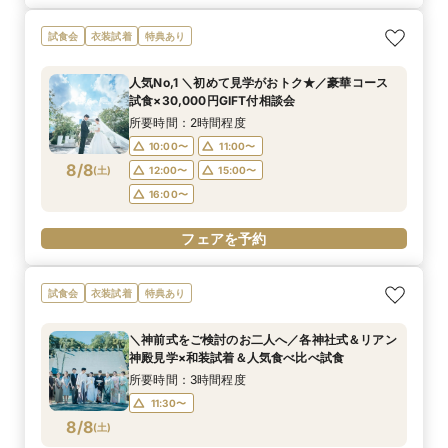
試食会
衣装試着
特典あり
人気No,1 ＼初めて見学がおトク★／豪華コース
試食×30,000円GIFT付相談会
所要時間：2時間程度
10:00〜
11:00〜
8/8
(
土
)
12:00〜
15:00〜
16:00〜
フェアを予約
試食会
衣装試着
特典あり
＼神前式をご検討のお二人へ／各神社式＆リアン
神殿見学×和装試着＆人気食べ比べ試食
所要時間：3時間程度
11:30〜
8/8
(
土
)