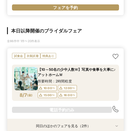
フェアを予約
本日以降開催のブライダルフェア
全86件中 1件〜20件表示
試食会
衣装試着
特典あり
【10～50名の少中人数Ｗ】写真や食事を大事に♪
アットホームＷ
所要時間：2時間程度
10:00〜
12:00〜
8/7
(
金
)
15:00〜
16:00〜
電話予約のみ
同日のほかのフェアを見る（2件）
試食会
試食会
衣装試着
衣装試着
特典あり
特典あり