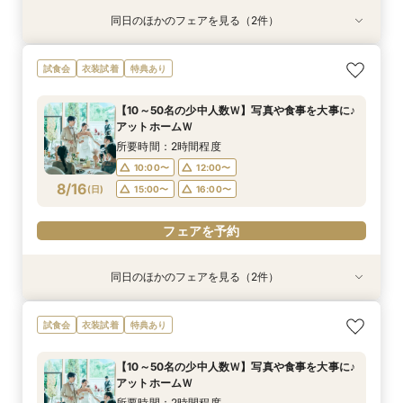
同日のほかのフェアを見る（2件）
試食会
試食会
衣装試着
衣装試着
特典あり
特典あり
＼神前式をご検討のお二人へ／各神社式＆リアン
人気No,1 ＼初めて見学がおトク★／豪華コース
試食会
衣装試着
特典あり
神殿見学×和装試着＆人気食べ比べ試食
試食×30,000円GIFT付相談会
所要時間：3時間程度
所要時間：2時間程度
【10～50名の少中人数Ｗ】写真や食事を大事に♪
10:00〜
11:30〜
11:00〜
アットホームＷ
8/15
8/15
(
(
土
土
)
)
12:00〜
15:00〜
所要時間：2時間程度
16:00〜
10:00〜
12:00〜
フェアを予約
8/16
(
日
)
15:00〜
16:00〜
フェアを予約
フェアを予約
同日のほかのフェアを見る（2件）
試食会
試食会
衣装試着
衣装試着
特典あり
特典あり
＼神前式をご検討のお二人へ／各神社式＆リアン
人気No,1 ＼初めて見学がおトク★／豪華コース
試食会
衣装試着
特典あり
神殿見学×和装試着＆人気食べ比べ試食
試食×30,000円GIFT付相談会
所要時間：3時間程度
所要時間：2時間程度
【10～50名の少中人数Ｗ】写真や食事を大事に♪
10:00〜
11:30〜
11:00〜
アットホームＷ
8/16
8/16
(
(
日
日
)
)
12:00〜
15:00〜
所要時間：2時間程度