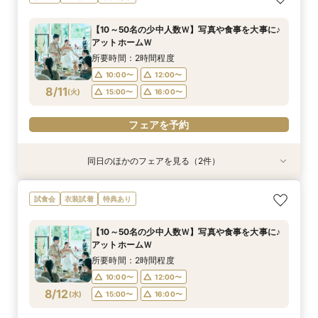
神殿見学×和装試着＆人気食べ比べ試食
試食×30,000円GIFT付相談会
所要時間：3時間程度
所要時間：2時間程度
【10～50名の少中人数Ｗ】写真や食事を大事に♪
10:00〜
11:30〜
11:00〜
アットホームＷ
8/10
8/10
(
(
月
月
)
)
12:00〜
15:00〜
所要時間：2時間程度
16:00〜
10:00〜
12:00〜
フェアを予約
8/11
(
火
)
15:00〜
16:00〜
フェアを予約
フェアを予約
同日のほかのフェアを見る（2件）
試食会
試食会
衣装試着
衣装試着
特典あり
特典あり
＼神前式をご検討のお二人へ／各神社式＆リアン
人気No,1 ＼初めて見学がおトク★／豪華コース
試食会
衣装試着
特典あり
神殿見学×和装試着＆人気食べ比べ試食
試食×30,000円GIFT付相談会
所要時間：3時間程度
所要時間：2時間程度
【10～50名の少中人数Ｗ】写真や食事を大事に♪
10:00〜
11:30〜
11:00〜
アットホームＷ
8/11
8/11
(
(
火
火
)
)
12:00〜
15:00〜
所要時間：2時間程度
16:00〜
10:00〜
12:00〜
フェアを予約
8/12
(
水
)
15:00〜
16:00〜
フェアを予約