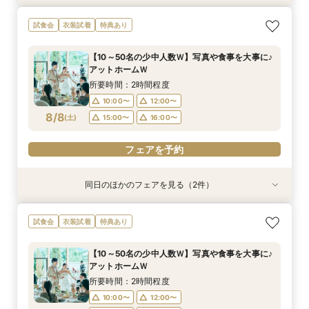
＼神前式をご検討のお二人へ／各神社式＆リアン
人気No,1 ＼初めて見学がおトク★／豪華コース
試食会
衣装試着
特典あり
神殿見学×和装試着＆人気食べ比べ試食
試食×30,000円GIFT付相談会
所要時間：3時間程度
所要時間：2時間程度
【10～50名の少中人数Ｗ】写真や食事を大事に♪
10:00〜
11:30〜
11:00〜
アットホームＷ
8/7
8/7
(
(
金
金
)
)
12:00〜
15:00〜
所要時間：2時間程度
16:00〜
10:00〜
12:00〜
8/8
電話予約のみ
(
土
)
15:00〜
16:00〜
電話予約のみ
フェアを予約
同日のほかのフェアを見る（2件）
試食会
試食会
衣装試着
衣装試着
特典あり
特典あり
＼神前式をご検討のお二人へ／各神社式＆リアン
人気No,1 ＼初めて見学がおトク★／豪華コース
試食会
衣装試着
特典あり
神殿見学×和装試着＆人気食べ比べ試食
試食×30,000円GIFT付相談会
所要時間：3時間程度
所要時間：2時間程度
【10～50名の少中人数Ｗ】写真や食事を大事に♪
10:00〜
11:30〜
11:00〜
アットホームＷ
8/8
8/8
(
(
土
土
)
)
12:00〜
15:00〜
所要時間：2時間程度
16:00〜
10:00〜
12:00〜