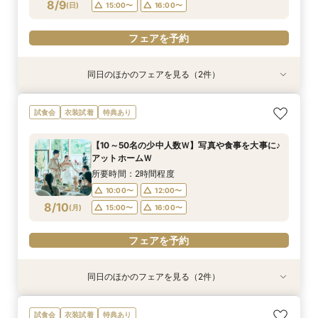
フェアを予約
8/9
(
日
)
15:00〜
16:00〜
フェアを予約
フェアを予約
同日のほかのフェアを見る（2件）
試食会
試食会
衣装試着
衣装試着
特典あり
特典あり
＼神前式をご検討のお二人へ／各神社式＆リアン
人気No,1 ＼初めて見学がおトク★／豪華コース
試食会
衣装試着
特典あり
神殿見学×和装試着＆人気食べ比べ試食
試食×30,000円GIFT付相談会
所要時間：3時間程度
所要時間：2時間程度
【10～50名の少中人数Ｗ】写真や食事を大事に♪
10:00〜
11:30〜
11:00〜
アットホームＷ
8/9
8/9
(
(
日
日
)
)
12:00〜
15:00〜
所要時間：2時間程度
16:00〜
10:00〜
12:00〜
フェアを予約
8/10
(
月
)
15:00〜
16:00〜
フェアを予約
フェアを予約
同日のほかのフェアを見る（2件）
試食会
試食会
衣装試着
衣装試着
特典あり
特典あり
＼神前式をご検討のお二人へ／各神社式＆リアン
人気No,1 ＼初めて見学がおトク★／豪華コース
試食会
衣装試着
特典あり