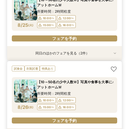
10:00〜
11:30〜
11:00〜
アットホームＷ
8/24
8/24
(
(
月
月
)
)
12:00〜
15:00〜
所要時間：2時間程度
16:00〜
10:00〜
12:00〜
フェアを予約
8/25
(
火
)
15:00〜
16:00〜
フェアを予約
フェアを予約
同日のほかのフェアを見る（2件）
試食会
試食会
衣装試着
衣装試着
特典あり
特典あり
＼神前式をご検討のお二人へ／各神社式＆リアン
人気No,1 ＼初めて見学がおトク★／豪華コース
試食会
衣装試着
特典あり
神殿見学×和装試着＆人気食べ比べ試食
試食×30,000円GIFT付相談会
所要時間：3時間程度
所要時間：2時間程度
【10～50名の少中人数Ｗ】写真や食事を大事に♪
10:00〜
11:30〜
11:00〜
アットホームＷ
8/25
8/25
(
(
火
火
)
)
12:00〜
15:00〜
所要時間：2時間程度
16:00〜
10:00〜
12:00〜
フェアを予約
8/26
(
水
)
15:00〜
16:00〜
フェアを予約
フェアを予約