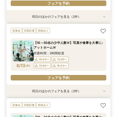
フェアを予約
同日のほかのフェアを見る（2件）
試食会
試食会
衣装試着
衣装試着
特典あり
特典あり
＼神前式をご検討のお二人へ／各神社式＆リアン
人気No,1 ＼初めて見学がおトク★／豪華コース
試食会
衣装試着
特典あり
神殿見学×和装試着＆人気食べ比べ試食
試食×30,000円GIFT付相談会
所要時間：3時間程度
所要時間：2時間程度
【10～50名の少中人数Ｗ】写真や食事を大事に♪
10:00〜
11:30〜
11:00〜
アットホームＷ
8/12
8/12
(
(
水
水
)
)
12:00〜
15:00〜
所要時間：2時間程度
16:00〜
10:00〜
12:00〜
フェアを予約
8/13
(
木
)
15:00〜
16:00〜
フェアを予約
フェアを予約
同日のほかのフェアを見る（2件）
試食会
試食会
衣装試着
衣装試着
特典あり
特典あり
＼神前式をご検討のお二人へ／各神社式＆リアン
人気No,1 ＼初めて見学がおトク★／豪華コース
試食会
衣装試着
特典あり
神殿見学×和装試着＆人気食べ比べ試食
試食×30,000円GIFT付相談会
所要時間：3時間程度
所要時間：2時間程度