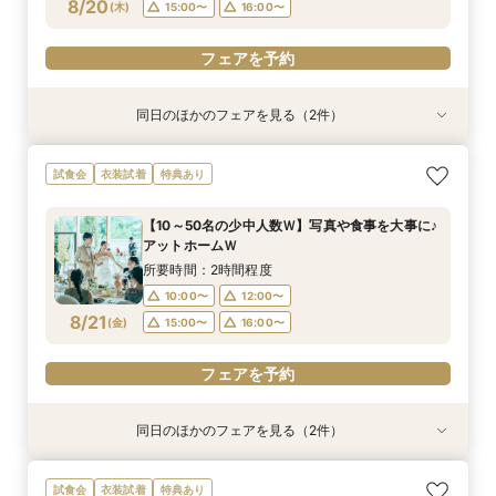
フェアを予約
8/20
(
木
)
15:00〜
16:00〜
フェアを予約
フェアを予約
同日のほかのフェアを見る（2件）
試食会
試食会
衣装試着
衣装試着
特典あり
特典あり
＼神前式をご検討のお二人へ／各神社式＆リアン
人気No,1 ＼初めて見学がおトク★／豪華コース
試食会
衣装試着
特典あり
神殿見学×和装試着＆人気食べ比べ試食
試食×30,000円GIFT付相談会
所要時間：3時間程度
所要時間：2時間程度
【10～50名の少中人数Ｗ】写真や食事を大事に♪
10:00〜
11:30〜
11:00〜
アットホームＷ
8/20
8/20
(
(
木
木
)
)
12:00〜
15:00〜
所要時間：2時間程度
16:00〜
10:00〜
12:00〜
フェアを予約
8/21
(
金
)
15:00〜
16:00〜
フェアを予約
フェアを予約
同日のほかのフェアを見る（2件）
試食会
試食会
衣装試着
衣装試着
特典あり
特典あり
＼神前式をご検討のお二人へ／各神社式＆リアン
人気No,1 ＼初めて見学がおトク★／豪華コース
試食会
衣装試着
特典あり