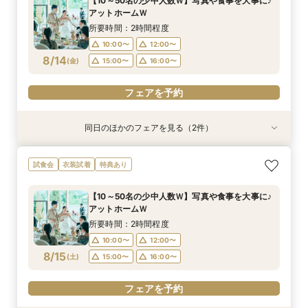
【10～50名の少中人数Ｗ】写真や食事を大事に♪
10:00〜
11:30〜
11:00〜
アットホームＷ
8/13
8/13
(
(
木
木
)
)
12:00〜
15:00〜
所要時間：2時間程度
16:00〜
10:00〜
12:00〜
フェアを予約
8/14
(
金
)
15:00〜
16:00〜
フェアを予約
フェアを予約
同日のほかのフェアを見る（2件）
試食会
試食会
衣装試着
衣装試着
特典あり
特典あり
＼神前式をご検討のお二人へ／各神社式＆リアン
人気No,1 ＼初めて見学がおトク★／豪華コース
試食会
衣装試着
特典あり
神殿見学×和装試着＆人気食べ比べ試食
試食×30,000円GIFT付相談会
所要時間：3時間程度
所要時間：2時間程度
【10～50名の少中人数Ｗ】写真や食事を大事に♪
10:00〜
11:30〜
11:00〜
アットホームＷ
8/14
8/14
(
(
金
金
)
)
12:00〜
15:00〜
所要時間：2時間程度
16:00〜
10:00〜
12:00〜
フェアを予約
8/15
(
土
)
15:00〜
16:00〜
フェアを予約
フェアを予約