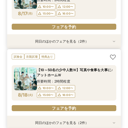
16:00〜
10:00〜
12:00〜
フェアを予約
8/17
(
月
)
15:00〜
16:00〜
フェアを予約
フェアを予約
同日のほかのフェアを見る（2件）
試食会
試食会
衣装試着
衣装試着
特典あり
特典あり
＼神前式をご検討のお二人へ／各神社式＆リアン
人気No,1 ＼初めて見学がおトク★／豪華コース
試食会
衣装試着
特典あり
神殿見学×和装試着＆人気食べ比べ試食
試食×30,000円GIFT付相談会
所要時間：3時間程度
所要時間：2時間程度
【10～50名の少中人数Ｗ】写真や食事を大事に♪
10:00〜
11:30〜
11:00〜
アットホームＷ
8/17
8/17
(
(
月
月
)
)
12:00〜
15:00〜
所要時間：2時間程度
16:00〜
10:00〜
12:00〜
フェアを予約
8/18
(
火
)
15:00〜
16:00〜
フェアを予約
フェアを予約
同日のほかのフェアを見る（2件）
試食会
試食会
衣装試着
衣装試着
特典あり
特典あり