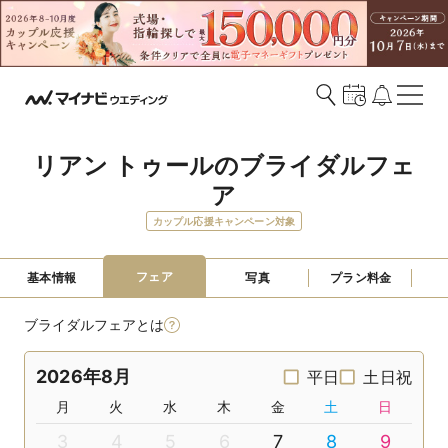
リアン トゥールのブライダルフェ
ア
カップル応援キャンペーン対象
フェア
基本情報
写真
プラン料金
ブライダルフェアとは
2026年8月
平日
土日祝
月
火
水
木
金
土
日
3
4
5
6
7
8
9