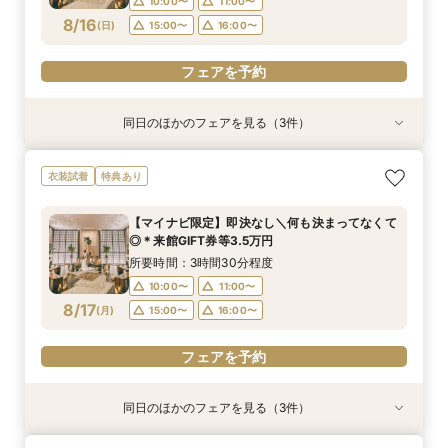
10:00〜
11:00〜
フェアを予約
フェアを予約
8/16
(
日
)
15:00〜
16:00〜
フェアを予約
フェアを予約
同日のほかのフェアを見る（3件）
衣装試着
衣装試着
衣装試着
特典あり
特典あり
特典あり
＼8.8.8◆入籍お祝い／挙式料全額プレゼント！
期間限定！1件目来館特典35,000円分ギフト券付
【少人数6名～OK】アットホームなパーティがお
衣装試着
特典あり
応援キャンペーン
き＼何も決まってなくて◎
得に叶う♪少人数会食会のご相談会 マイナビ限
定特典
所要時間：3時間30分程度
所要時間：3時間30分程度
【マイナビ限定】即決なし＼何も決まってなくて
所要時間：3時間30分程度
10:00〜
10:00〜
11:00〜
11:00〜
◎＊来館GIFT券等3.5万円
10:00〜
11:00〜
8/16
8/16
8/16
(
(
(
日
日
日
)
)
)
15:00〜
15:00〜
16:00〜
16:00〜
所要時間：3時間30分程度
15:00〜
16:00〜
10:00〜
11:00〜
フェアを予約
フェアを予約
8/17
(
月
)
15:00〜
16:00〜
フェアを予約
フェアを予約
同日のほかのフェアを見る（3件）
衣装試着
衣装試着
衣装試着
特典あり
特典あり
特典あり