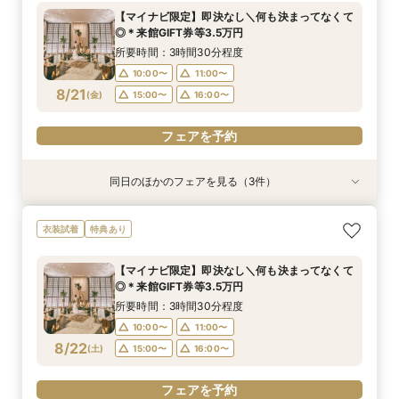
定特典
所要時間：3時間30分程度
所要時間：3時間30分程度
【マイナビ限定】即決なし＼何も決まってなくて
所要時間：3時間30分程度
10:00〜
10:00〜
11:00〜
11:00〜
◎＊来館GIFT券等3.5万円
10:00〜
11:00〜
8/20
8/20
8/20
(
(
(
木
木
木
)
)
)
15:00〜
15:00〜
16:00〜
16:00〜
所要時間：3時間30分程度
15:00〜
16:00〜
10:00〜
11:00〜
フェアを予約
フェアを予約
8/21
(
金
)
15:00〜
16:00〜
フェアを予約
フェアを予約
同日のほかのフェアを見る（3件）
衣装試着
衣装試着
衣装試着
特典あり
特典あり
特典あり
＼8.8.8◆入籍お祝い／挙式料全額プレゼント！
期間限定！1件目来館特典35,000円分ギフト券付
【少人数6名～OK】アットホームなパーティがお
衣装試着
特典あり
応援キャンペーン
き＼何も決まってなくて◎
得に叶う♪少人数会食会のご相談会 マイナビ限
定特典
所要時間：3時間30分程度
所要時間：3時間30分程度
【マイナビ限定】即決なし＼何も決まってなくて
所要時間：3時間30分程度
10:00〜
10:00〜
11:00〜
11:00〜
◎＊来館GIFT券等3.5万円
10:00〜
11:00〜
8/21
8/21
8/21
(
(
(
金
金
金
)
)
)
15:00〜
15:00〜
16:00〜
16:00〜
所要時間：3時間30分程度
15:00〜
16:00〜
10:00〜
11:00〜
フェアを予約
フェアを予約
8/22
(
土
)
15:00〜
16:00〜
フェアを予約
フェアを予約