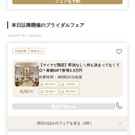
フェアを予約
本日以降開催のブライダルフェア
全26件中 1件〜20件表示
衣装試着
特典あり
【マイナビ限定】即決なし＼何も決まってなくて
◎＊来館GIFT券等3.5万円
所要時間：3時間30分程度
10:00〜
11:00〜
8/6
(
木
)
15:00〜
16:00〜
電話予約のみ
同日のほかのフェアを見る（3件）
衣装試着
衣装試着
衣装試着
特典あり
特典あり
特典あり