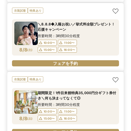
衣装試着
特典あり
＼8.8.8◆入籍お祝い／挙式料全額プレゼント！
応援キャンペーン
所要時間：3時間30分程度
10:00〜
11:00〜
8/8
(
土
)
15:00〜
16:00〜
フェアを予約
衣装試着
特典あり
期間限定！1件目来館特典35,000円分ギフト券付
き＼何も決まってなくて◎
所要時間：3時間30分程度
10:00〜
11:00〜
8/8
(
土
)
15:00〜
16:00〜