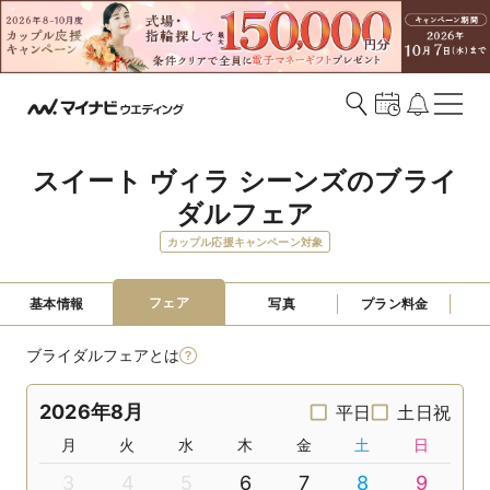
スイート ヴィラ シーンズのブライ
ダルフェア
カップル応援キャンペーン対象
フェア
基本情報
写真
プラン料金
ブライダルフェアとは
2026年8月
平日
土日祝
月
火
水
木
金
土
日
3
4
5
6
7
8
9