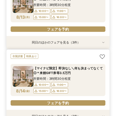
10:00〜
11:00〜
8/12
8/12
8/12
(
(
(
水
水
水
)
)
)
15:00〜
15:00〜
16:00〜
16:00〜
所要時間：3時間30分程度
15:00〜
16:00〜
10:00〜
11:00〜
フェアを予約
フェアを予約
8/13
(
木
)
15:00〜
16:00〜
フェアを予約
フェアを予約
同日のほかのフェアを見る（3件）
衣装試着
衣装試着
衣装試着
特典あり
特典あり
特典あり
＼8.8.8◆入籍お祝い／挙式料全額プレゼント！
期間限定！1件目来館特典35,000円分ギフト券付
【少人数6名～OK】アットホームなパーティがお
衣装試着
特典あり
応援キャンペーン
き＼何も決まってなくて◎
得に叶う♪少人数会食会のご相談会 マイナビ限
定特典
所要時間：3時間30分程度
所要時間：3時間30分程度
【マイナビ限定】即決なし＼何も決まってなくて
所要時間：3時間30分程度
10:00〜
10:00〜
11:00〜
11:00〜
◎＊来館GIFT券等3.5万円
10:00〜
11:00〜
8/13
8/13
8/13
(
(
(
木
木
木
)
)
)
15:00〜
15:00〜
16:00〜
16:00〜
所要時間：3時間30分程度
15:00〜
16:00〜
10:00〜
11:00〜
フェアを予約
フェアを予約
8/14
(
金
)
15:00〜
16:00〜
フェアを予約
フェアを予約