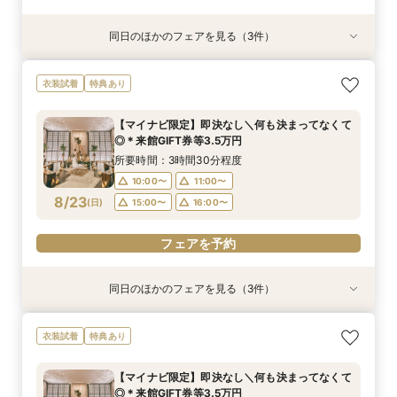
同日のほかのフェアを見る（3件）
衣装試着
衣装試着
衣装試着
特典あり
特典あり
特典あり
＼8.8.8◆入籍お祝い／挙式料全額プレゼント！
期間限定！1件目来館特典35,000円分ギフト券付
【少人数6名～OK】アットホームなパーティがお
衣装試着
特典あり
応援キャンペーン
き＼何も決まってなくて◎
得に叶う♪少人数会食会のご相談会 マイナビ限
定特典
所要時間：3時間30分程度
所要時間：3時間30分程度
【マイナビ限定】即決なし＼何も決まってなくて
所要時間：3時間30分程度
10:00〜
10:00〜
11:00〜
11:00〜
◎＊来館GIFT券等3.5万円
10:00〜
11:00〜
8/22
8/22
8/22
(
(
(
土
土
土
)
)
)
15:00〜
15:00〜
16:00〜
16:00〜
所要時間：3時間30分程度
15:00〜
16:00〜
10:00〜
11:00〜
フェアを予約
フェアを予約
8/23
(
日
)
15:00〜
16:00〜
フェアを予約
フェアを予約
同日のほかのフェアを見る（3件）
衣装試着
衣装試着
衣装試着
特典あり
特典あり
特典あり
＼8.8.8◆入籍お祝い／挙式料全額プレゼント！
期間限定！1件目来館特典35,000円分ギフト券付
【少人数6名～OK】アットホームなパーティがお
衣装試着
特典あり
応援キャンペーン
き＼何も決まってなくて◎
得に叶う♪少人数会食会のご相談会 マイナビ限
定特典
所要時間：3時間30分程度
所要時間：3時間30分程度
【マイナビ限定】即決なし＼何も決まってなくて
所要時間：3時間30分程度
10:00〜
10:00〜
11:00〜
11:00〜
◎＊来館GIFT券等3.5万円