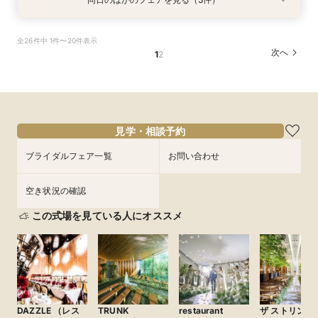
衣装試着
衣装試着
衣装試着
特典あり
特典あり
特典あり
＼8.8.8◆入籍お祝い／挙式料全額プレゼント！
期間限定！1件目来館特典35,000円分ギフト券付
【少人数6名～OK】アットホームなパーティがお
全26件中 1件〜20件表示
応援キャンペーン
き＼何も決まってなくて◎
得に叶う♪少人数会食会のご相談会 マイナビ限
次へ
1
2
定特典
所要時間：3時間30分程度
所要時間：3時間30分程度
所要時間：3時間30分程度
10:00〜
10:00〜
11:00〜
11:00〜
10:00〜
11:00〜
8/25
8/25
8/25
(
(
(
火
火
火
)
)
)
15:00〜
15:00〜
16:00〜
16:00〜
15:00〜
16:00〜
フェアを予約
フェアを予約
見学・相談予約
フェアを予約
ブライダルフェア一覧
お問い合わせ
空き状況の確認
この式場を見ている人にオススメ
DAZZLE （レス
TRUNK
restaurant
ザ ストリング