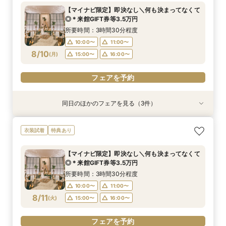
定特典
所要時間：3時間30分程度
所要時間：3時間30分程度
【マイナビ限定】即決なし＼何も決まってなくて
所要時間：3時間30分程度
10:00〜
10:00〜
11:00〜
11:00〜
◎＊来館GIFT券等3.5万円
10:00〜
11:00〜
8/9
8/9
8/9
(
(
(
日
日
日
)
)
)
15:00〜
15:00〜
16:00〜
16:00〜
所要時間：3時間30分程度
15:00〜
16:00〜
10:00〜
11:00〜
フェアを予約
フェアを予約
8/10
(
月
)
15:00〜
16:00〜
フェアを予約
フェアを予約
同日のほかのフェアを見る（3件）
衣装試着
衣装試着
衣装試着
特典あり
特典あり
特典あり
＼8.8.8◆入籍お祝い／挙式料全額プレゼント！
期間限定！1件目来館特典35,000円分ギフト券付
【少人数6名～OK】アットホームなパーティがお
衣装試着
特典あり
応援キャンペーン
き＼何も決まってなくて◎
得に叶う♪少人数会食会のご相談会 マイナビ限
定特典
所要時間：3時間30分程度
所要時間：3時間30分程度
【マイナビ限定】即決なし＼何も決まってなくて
所要時間：3時間30分程度
10:00〜
10:00〜
11:00〜
11:00〜
◎＊来館GIFT券等3.5万円
10:00〜
11:00〜
8/10
8/10
8/10
(
(
(
月
月
月
)
)
)
15:00〜
15:00〜
16:00〜
16:00〜
所要時間：3時間30分程度
15:00〜
16:00〜
10:00〜
11:00〜
フェアを予約
フェアを予約
8/11
(
火
)
15:00〜
16:00〜
フェアを予約
フェアを予約