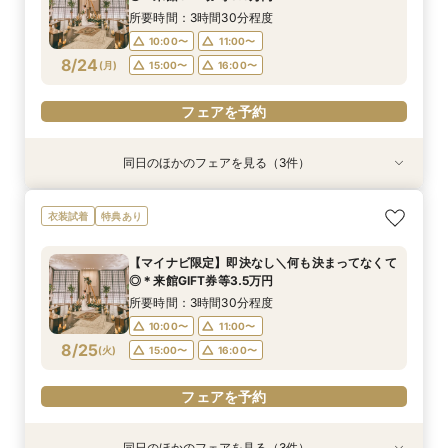
10:00〜
11:00〜
8/23
8/23
8/23
(
(
(
日
日
日
)
)
)
15:00〜
15:00〜
16:00〜
16:00〜
所要時間：3時間30分程度
15:00〜
16:00〜
10:00〜
11:00〜
フェアを予約
フェアを予約
8/24
(
月
)
15:00〜
16:00〜
フェアを予約
フェアを予約
同日のほかのフェアを見る（3件）
衣装試着
衣装試着
衣装試着
特典あり
特典あり
特典あり
＼8.8.8◆入籍お祝い／挙式料全額プレゼント！
期間限定！1件目来館特典35,000円分ギフト券付
【少人数6名～OK】アットホームなパーティがお
衣装試着
特典あり
応援キャンペーン
き＼何も決まってなくて◎
得に叶う♪少人数会食会のご相談会 マイナビ限
定特典
所要時間：3時間30分程度
所要時間：3時間30分程度
【マイナビ限定】即決なし＼何も決まってなくて
所要時間：3時間30分程度
10:00〜
10:00〜
11:00〜
11:00〜
◎＊来館GIFT券等3.5万円
10:00〜
11:00〜
8/24
8/24
8/24
(
(
(
月
月
月
)
)
)
15:00〜
15:00〜
16:00〜
16:00〜
所要時間：3時間30分程度
15:00〜
16:00〜
10:00〜
11:00〜
フェアを予約
フェアを予約
8/25
(
火
)
15:00〜
16:00〜
フェアを予約
フェアを予約
同日のほかのフェアを見る（3件）