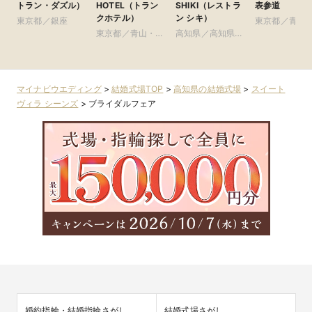
トラン・ダズル）
HOTEL（トラン
SHIKI（レストラ
表参道
クホテル）
ン シキ）
東京都／銀座
東京都／青山
東京都／青山・表
高知県／高知県全
参道・渋谷・
参道・渋谷・原宿
域
マイナビウエディング
>
結婚式場TOP
>
高知県の結婚式場
>
スイート
ヴィラ シーンズ
>
ブライダルフェア
婚約指輪・結婚指輪さがし
結婚式場さがし