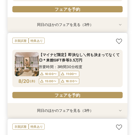
フェアを予約
同日のほかのフェアを見る（3件）
衣装試着
衣装試着
衣装試着
特典あり
特典あり
特典あり
＼8.8.8◆入籍お祝い／挙式料全額プレゼント！
期間限定！1件目来館特典35,000円分ギフト券付
【少人数6名～OK】アットホームなパーティがお
衣装試着
特典あり
応援キャンペーン
き＼何も決まってなくて◎
得に叶う♪少人数会食会のご相談会 マイナビ限
定特典
所要時間：3時間30分程度
所要時間：3時間30分程度
【マイナビ限定】即決なし＼何も決まってなくて
所要時間：3時間30分程度
10:00〜
10:00〜
11:00〜
11:00〜
◎＊来館GIFT券等3.5万円
10:00〜
11:00〜
8/19
8/19
8/19
(
(
(
水
水
水
)
)
)
15:00〜
15:00〜
16:00〜
16:00〜
所要時間：3時間30分程度
15:00〜
16:00〜
10:00〜
11:00〜
フェアを予約
フェアを予約
8/20
(
木
)
15:00〜
16:00〜
フェアを予約
フェアを予約
同日のほかのフェアを見る（3件）
衣装試着
衣装試着
衣装試着
特典あり
特典あり
特典あり
＼8.8.8◆入籍お祝い／挙式料全額プレゼント！
期間限定！1件目来館特典35,000円分ギフト券付
【少人数6名～OK】アットホームなパーティがお
衣装試着
特典あり
応援キャンペーン
き＼何も決まってなくて◎
得に叶う♪少人数会食会のご相談会 マイナビ限