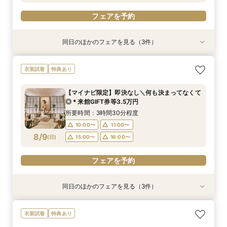
フェアを予約
同日のほかのフェアを見る（3件）
衣装試着
衣装試着
衣装試着
特典あり
特典あり
特典あり
＼8.8.8◆入籍お祝い／挙式料全額プレゼント！
期間限定！1件目来館特典35,000円分ギフト券付
【少人数6名～OK】アットホームなパーティがお
衣装試着
特典あり
応援キャンペーン
き＼何も決まってなくて◎
得に叶う♪少人数会食会のご相談会 マイナビ限
定特典
所要時間：3時間30分程度
所要時間：3時間30分程度
【マイナビ限定】即決なし＼何も決まってなくて
所要時間：3時間30分程度
10:00〜
10:00〜
11:00〜
11:00〜
◎＊来館GIFT券等3.5万円
10:00〜
11:00〜
8/8
8/8
8/8
(
(
(
土
土
土
)
)
)
15:00〜
15:00〜
16:00〜
16:00〜
所要時間：3時間30分程度
15:00〜
16:00〜
10:00〜
11:00〜
フェアを予約
フェアを予約
8/9
(
日
)
15:00〜
16:00〜
フェアを予約
フェアを予約
同日のほかのフェアを見る（3件）
衣装試着
衣装試着
衣装試着
特典あり
特典あり
特典あり
＼8.8.8◆入籍お祝い／挙式料全額プレゼント！
期間限定！1件目来館特典35,000円分ギフト券付
【少人数6名～OK】アットホームなパーティがお
衣装試着
特典あり
応援キャンペーン
き＼何も決まってなくて◎
得に叶う♪少人数会食会のご相談会 マイナビ限