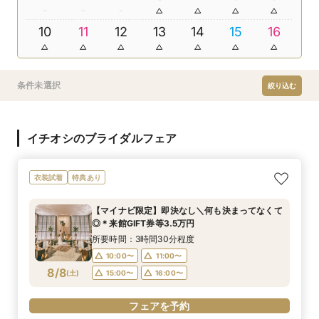
10
11
12
13
14
15
16
条件未選択
絞り込む
イチオシのブライダルフェア
衣装試着
特典あり
【マイナビ限定】即決なし＼何も決まってなくて
◎＊来館GIFT券等3.5万円
所要時間：3時間30分程度
10:00〜
11:00〜
8/8
(
土
)
15:00〜
16:00〜
フェアを予約