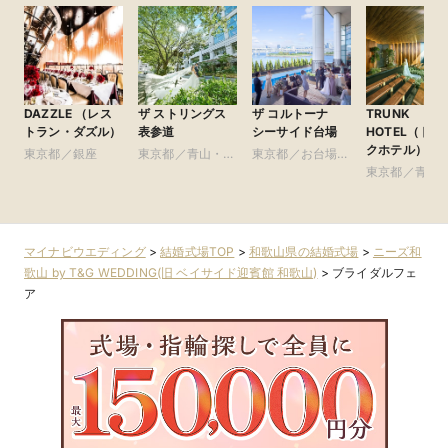
DAZZLE （レス
ザ ストリングス
ザ コルトーナ
TRUNK
トラン・ダズル）
表参道
シーサイド台場
HOTEL（トラ
クホテル）
東京都／銀座
東京都／青山・表
東京都／お台場・
参道・渋谷・原宿
豊洲・竹芝・晴海
東京都／青山
周辺の東京ベイエ
参道・渋谷・
リア
マイナビウエディング
>
結婚式場TOP
>
和歌山県の結婚式場
>
ニーズ和
歌山 by T&G WEDDING(旧 ベイサイド迎賓館 和歌山)
>
ブライダルフェ
ア