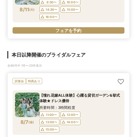
9:30〜
10:00〜
8/11
(
火
)
14:30〜
15:00〜
18:00〜
フェアを予約
本日以降開催のブライダルフェア
全66件中 1件〜20件表示
試食会
特典あり
【憧れ花嫁ALL体験】心躍る貸切ガーデン&挙式
体験★ドレス優待
所要時間：3時間程度
11:00〜
12:00〜
8/7
(
金
)
13:00〜
14:00〜
15:00〜