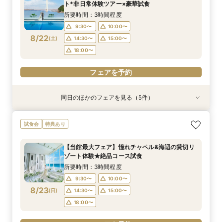
14:00〜
13:00〜
11:00〜
11:00〜
11:00〜
14:00〜
12:00〜
12:00〜
15:00〜
12:00〜
ト*非日常体験ツアー×豪華試食
8/21
8/21
8/21
8/21
8/21
(
(
(
(
(
金
金
金
金
金
)
)
)
)
)
16:00〜
13:00〜
13:00〜
13:00〜
15:00〜
14:00〜
14:00〜
14:00〜
16:00〜
17:00〜
所要時間：3時間程度
15:00〜
15:00〜
15:00〜
17:00〜
9:30〜
10:00〜
フェアを予約
8/22
(
土
)
14:30〜
15:00〜
フェアを予約
フェアを予約
フェアを予約
フェアを予約
18:00〜
フェアを予約
同日のほかのフェアを見る（5件）
試食会
試食会
試食会
試食会
特典あり
特典あり
特典あり
特典あり
動画あり
【お料理重視◎】シェフ渾身の豪華フレンチ試食
【少人数で邸宅貸切】豪華コース試食＆10大特典
初見学でも安心◎「即決なし」アップ額が少ない
【ペット婚に◎】大切なワンちゃんも一緒！貸切
【遠方の方◎オンライン相談会】スマホで簡単！
試食会
特典あり
×貸切邸宅W体験
★wedding相談会
新プラン×試食付
会場で叶えよう
豪華5大特典付き
所要時間：3時間程度
所要時間：2時間30分程度
所要時間：3時間程度
所要時間：3時間程度
所要時間：1時間程度
【当館最大フェア】憧れチャペル&海辺の貸切リ
11:00〜
9:30〜
9:30〜
9:30〜
9:30〜
10:00〜
10:00〜
10:00〜
10:00〜
12:00〜
ゾート体験★絶品コース試食
8/22
8/22
8/22
8/22
8/22
(
(
(
(
(
土
土
土
土
土
)
)
)
)
)
16:00〜
14:30〜
14:30〜
14:30〜
14:30〜
15:00〜
15:00〜
15:00〜
15:00〜
17:00〜
所要時間：3時間程度
18:00〜
18:00〜
18:00〜
18:00〜
9:30〜
10:00〜
フェアを予約
8/23
(
日
)
14:30〜
15:00〜
フェアを予約
フェアを予約
フェアを予約
フェアを予約
18:00〜