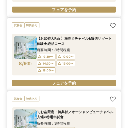
フェアを予約
試食会
特典あり
【お盆特大Fair】海見えチャペル&貸切リゾート
体験★絶品コース
所要時間：3時間程度
9:30〜
10:00〜
8/9
(
日
)
14:30〜
15:00〜
18:00〜
フェアを予約
試食会
特典あり
＼お盆限定・特典付／オーシャンビューチャペル
入場×特選牛試食
所要時間：3時間程度