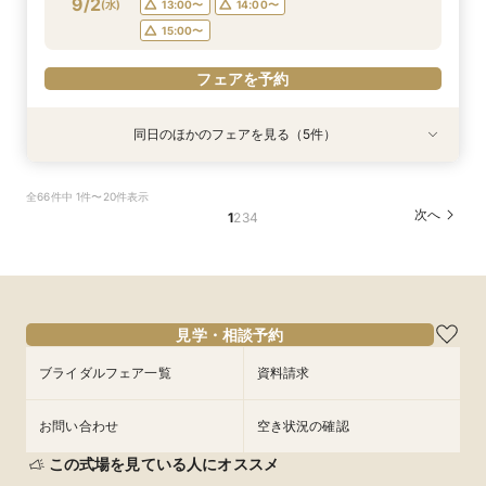
9/2
(
水
)
13:00〜
14:00〜
フェアを予約
フェアを予約
フェアを予約
フェアを予約
15:00〜
フェアを予約
同日のほかのフェアを見る（5件）
試食会
試食会
試食会
試食会
特典あり
特典あり
特典あり
特典あり
【ペット婚に◎】大切なワンちゃんも一緒！貸切
【少人数で邸宅貸切】豪華コース試食＆10大特典
【遠方の方◎オンライン相談会】スマホで簡単！
【お料理重視◎】シェフ渾身の豪華フレンチ試食
初見学でも安心◎「即決なし」アップ額が少ない
全66件中 1件〜20件表示
会場で叶えよう
★wedding相談会
豪華5大特典付き
×貸切邸宅W体験
新プラン×試食付
次へ
1
2
3
4
所要時間：3時間程度
所要時間：2時間30分程度
所要時間：1時間程度
所要時間：3時間程度
所要時間：3時間程度
14:00〜
13:00〜
11:00〜
11:00〜
11:00〜
14:00〜
12:00〜
12:00〜
15:00〜
12:00〜
9/2
9/2
9/2
9/2
9/2
(
(
(
(
(
水
水
水
水
水
)
)
)
)
)
16:00〜
13:00〜
13:00〜
13:00〜
15:00〜
14:00〜
14:00〜
14:00〜
16:00〜
17:00〜
15:00〜
15:00〜
15:00〜
17:00〜
フェアを予約
見学・相談予約
フェアを予約
フェアを予約
フェアを予約
フェアを予約
ブライダルフェア一覧
資料請求
お問い合わせ
空き状況の確認
この式場を見ている人にオススメ