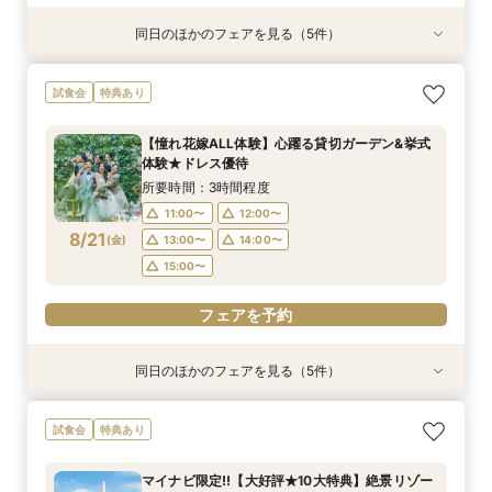
同日のほかのフェアを見る（5件）
試食会
試食会
試食会
試食会
特典あり
特典あり
特典あり
特典あり
【ペット婚に◎】大切なワンちゃんも一緒！貸切
【遠方の方◎オンライン相談会】スマホで簡単！
【お料理重視◎】シェフ渾身の豪華フレンチ試食
初見学でも安心◎「即決なし」アップ額が少ない
【プレミアム】豪華10大特典★貸切邸宅ALL体験
試食会
特典あり
会場で叶えよう
豪華5大特典付き
×貸切邸宅W体験
新プラン×試食付
*挙式*試食*演出
所要時間：3時間程度
所要時間：1時間程度
所要時間：3時間程度
所要時間：3時間程度
所要時間：3時間程度
【憧れ花嫁ALL体験】心躍る貸切ガーデン&挙式
14:00〜
13:00〜
11:00〜
11:00〜
11:00〜
14:00〜
12:00〜
15:00〜
12:00〜
12:00〜
体験★ドレス優待
8/20
8/20
8/20
8/20
8/20
(
(
(
(
(
木
木
木
木
木
)
)
)
)
)
16:00〜
13:00〜
13:00〜
15:00〜
13:00〜
14:00〜
14:00〜
16:00〜
14:00〜
17:00〜
所要時間：3時間程度
15:00〜
15:00〜
17:00〜
15:00〜
11:00〜
12:00〜
フェアを予約
8/21
(
金
)
13:00〜
14:00〜
フェアを予約
フェアを予約
フェアを予約
フェアを予約
15:00〜
フェアを予約
同日のほかのフェアを見る（5件）
試食会
試食会
試食会
試食会
特典あり
特典あり
特典あり
特典あり
【ペット婚に◎】大切なワンちゃんも一緒！貸切
【少人数で邸宅貸切】豪華コース試食＆10大特典
【遠方の方◎オンライン相談会】スマホで簡単！
【お料理重視◎】シェフ渾身の豪華フレンチ試食
初見学でも安心◎「即決なし」アップ額が少ない
試食会
特典あり
会場で叶えよう
★wedding相談会
豪華5大特典付き
×貸切邸宅W体験
新プラン×試食付
所要時間：3時間程度
所要時間：2時間30分程度
所要時間：1時間程度
所要時間：3時間程度
所要時間：3時間程度
マイナビ限定!!【大好評★10大特典】絶景リゾー