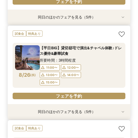
フェアを予約
同日のほかのフェアを見る（5件）
試食会
試食会
試食会
試食会
特典あり
特典あり
特典あり
特典あり
動画あり
【お料理重視◎】シェフ渾身の豪華フレンチ試食
【少人数で邸宅貸切】豪華コース試食＆10大特典
初見学でも安心◎「即決なし」アップ額が少ない
【ペット婚に◎】大切なワンちゃんも一緒！貸切
【遠方の方◎オンライン相談会】スマホで簡単！
試食会
特典あり
×貸切邸宅W体験
★wedding相談会
新プラン×試食付
会場で叶えよう
豪華5大特典付き
所要時間：3時間程度
所要時間：2時間30分程度
所要時間：3時間程度
所要時間：3時間程度
所要時間：1時間程度
【平日BIG】貸切邸宅で演出&チャペル体験♪ドレ
11:00〜
9:30〜
9:30〜
9:30〜
9:30〜
10:00〜
10:00〜
10:00〜
10:00〜
12:00〜
ス優待&豪華試食
8/23
8/23
8/23
8/23
8/23
(
(
(
(
(
日
日
日
日
日
)
)
)
)
)
16:00〜
14:30〜
14:30〜
14:30〜
14:30〜
15:00〜
15:00〜
15:00〜
15:00〜
17:00〜
所要時間：3時間程度
18:00〜
18:00〜
18:00〜
18:00〜
11:00〜
12:00〜
フェアを予約
8/26
(
水
)
13:00〜
14:00〜
フェアを予約
フェアを予約
フェアを予約
フェアを予約
15:00〜
フェアを予約
同日のほかのフェアを見る（5件）
試食会
試食会
試食会
試食会
特典あり
特典あり
特典あり
特典あり
【ペット婚に◎】大切なワンちゃんも一緒！貸切
【少人数で邸宅貸切】豪華コース試食＆10大特典
【遠方の方◎オンライン相談会】スマホで簡単！
【お料理重視◎】シェフ渾身の豪華フレンチ試食
初見学でも安心◎「即決なし」アップ額が少ない
試食会
特典あり
会場で叶えよう
★wedding相談会
豪華5大特典付き
×貸切邸宅W体験
新プラン×試食付