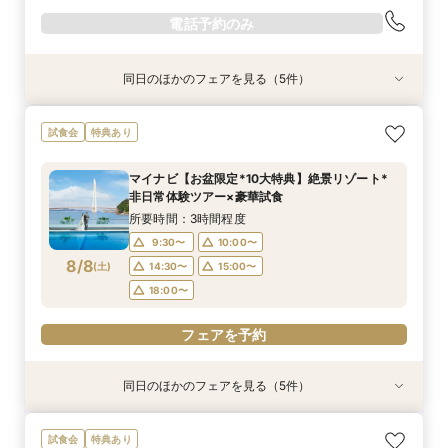
電話予約のみ
同日のほかのフェアを見る（5件）
試食会
試食会
試食会
試食会
特典あり
特典あり
特典あり
特典あり
【ペット婚に◎】大切なワンちゃんも一緒！貸切
【少人数で邸宅貸切】豪華コース試食＆10大特典
【遠方の方◎オンライン相談会】スマホで簡単！
【お料理重視◎】シェフ渾身の豪華フレンチ試食
初見学でも安心◎「即決なし」アップ額が少ない
試食会
特典あり
会場で叶えよう
★wedding相談会
豪華5大特典付き
×貸切邸宅W体験
新プラン×試食付
所要時間：3時間程度
所要時間：2時間30分程度
所要時間：1時間程度
所要時間：3時間程度
所要時間：3時間程度
マイナビ【お盆限定*10大特典】絶景リゾート*
14:00〜
13:00〜
11:00〜
11:00〜
11:00〜
14:00〜
12:00〜
12:00〜
15:00〜
12:00〜
非日常体験ツアー×豪華試食
8/7
8/7
8/7
8/7
8/7
(
(
(
(
(
金
金
金
金
金
)
)
)
)
)
16:00〜
13:00〜
13:00〜
13:00〜
15:00〜
14:00〜
14:00〜
14:00〜
16:00〜
17:00〜
所要時間：3時間程度
15:00〜
15:00〜
15:00〜
17:00〜
9:30〜
10:00〜
8/8
電話予約のみ
(
土
)
14:30〜
15:00〜
電話予約のみ
電話予約のみ
電話予約のみ
電話予約のみ
18:00〜
フェアを予約
同日のほかのフェアを見る（5件）
試食会
試食会
試食会
試食会
特典あり
特典あり
特典あり
特典あり
動画あり
【お料理重視◎】シェフ渾身の豪華フレンチ試食
【少人数で邸宅貸切】豪華コース試食＆10大特典
初見学でも安心◎「即決なし」アップ額が少ない
【ペット婚に◎】大切なワンちゃんも一緒！貸切
【遠方の方◎オンライン相談会】スマホで簡単！
試食会
特典あり