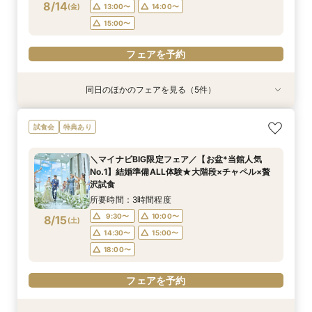
フェアを予約
8/14
(
金
)
13:00〜
14:00〜
フェアを予約
フェアを予約
フェアを予約
フェアを予約
15:00〜
フェアを予約
同日のほかのフェアを見る（5件）
試食会
試食会
試食会
試食会
特典あり
特典あり
特典あり
特典あり
【ペット婚に◎】大切なワンちゃんも一緒！貸切
【少人数で邸宅貸切】豪華コース試食＆10大特典
【遠方の方◎オンライン相談会】スマホで簡単！
【お料理重視◎】シェフ渾身の豪華フレンチ試食
初見学でも安心◎「即決なし」アップ額が少ない
試食会
特典あり
会場で叶えよう
★wedding相談会
豪華5大特典付き
×貸切邸宅W体験
新プラン×試食付
所要時間：3時間程度
所要時間：2時間30分程度
所要時間：1時間程度
所要時間：3時間程度
所要時間：3時間程度
＼マイナビBIG限定フェア／【お盆*当館人気
14:00〜
13:00〜
11:00〜
11:00〜
11:00〜
14:00〜
12:00〜
12:00〜
15:00〜
12:00〜
No.1】結婚準備ALL体験★大階段×チャペル×贅
8/14
8/14
8/14
8/14
8/14
沢試食
(
(
(
(
(
金
金
金
金
金
)
)
)
)
)
16:00〜
13:00〜
13:00〜
13:00〜
15:00〜
14:00〜
14:00〜
14:00〜
16:00〜
17:00〜
所要時間：3時間程度
15:00〜
15:00〜
15:00〜
17:00〜
フェアを予約
9:30〜
10:00〜
8/15
(
土
)
フェアを予約
フェアを予約
フェアを予約
フェアを予約
14:30〜
15:00〜
18:00〜
フェアを予約