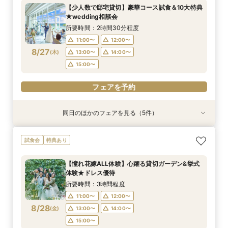
所要時間：3時間程度
所要時間：2時間30分程度
所要時間：1時間程度
所要時間：3時間程度
所要時間：3時間程度
【少人数で邸宅貸切】豪華コース試食＆10大特典
14:00〜
13:00〜
11:00〜
11:00〜
11:00〜
14:00〜
12:00〜
12:00〜
15:00〜
12:00〜
★wedding相談会
8/26
8/26
8/26
8/26
8/26
(
(
(
(
(
水
水
水
水
水
)
)
)
)
)
16:00〜
13:00〜
13:00〜
13:00〜
15:00〜
14:00〜
14:00〜
14:00〜
16:00〜
17:00〜
所要時間：2時間30分程度
15:00〜
15:00〜
15:00〜
17:00〜
11:00〜
12:00〜
フェアを予約
8/27
(
木
)
13:00〜
14:00〜
フェアを予約
フェアを予約
フェアを予約
フェアを予約
15:00〜
フェアを予約
同日のほかのフェアを見る（5件）
試食会
試食会
試食会
試食会
特典あり
特典あり
特典あり
特典あり
【ペット婚に◎】大切なワンちゃんも一緒！貸切
【遠方の方◎オンライン相談会】スマホで簡単！
【お料理重視◎】シェフ渾身の豪華フレンチ試食
初見学でも安心◎「即決なし」アップ額が少ない
【プレミアム】豪華10大特典★貸切邸宅ALL体験
試食会
特典あり
会場で叶えよう
豪華5大特典付き
×貸切邸宅W体験
新プラン×試食付
*挙式*試食*演出
所要時間：3時間程度
所要時間：1時間程度
所要時間：3時間程度
所要時間：3時間程度
所要時間：3時間程度
【憧れ花嫁ALL体験】心躍る貸切ガーデン&挙式
14:00〜
13:00〜
11:00〜
11:00〜
11:00〜
14:00〜
12:00〜
15:00〜
12:00〜
12:00〜
体験★ドレス優待
8/27
8/27
8/27
8/27
8/27
(
(
(
(
(
木
木
木
木
木
)
)
)
)
)
16:00〜
13:00〜
13:00〜
15:00〜
13:00〜
14:00〜
14:00〜
16:00〜
14:00〜
17:00〜
所要時間：3時間程度
15:00〜
15:00〜
17:00〜
15:00〜
11:00〜
12:00〜
フェアを予約
8/28
(
金
)
13:00〜
14:00〜
フェアを予約
フェアを予約
フェアを予約
フェアを予約
15:00〜