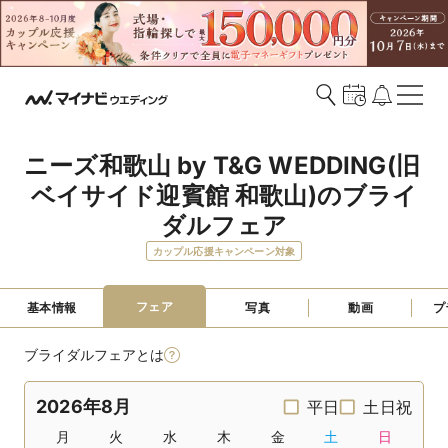
ニーズ和歌山 by T&G WEDDING(旧 
ベイサイド迎賓館 和歌山)のブライ
ダルフェア
カップル応援キャンペーン対象
フェア
基本情報
写真
動画
プ
ブライダルフェアとは
2026年8月
平日
土日祝
月
火
水
木
金
土
日