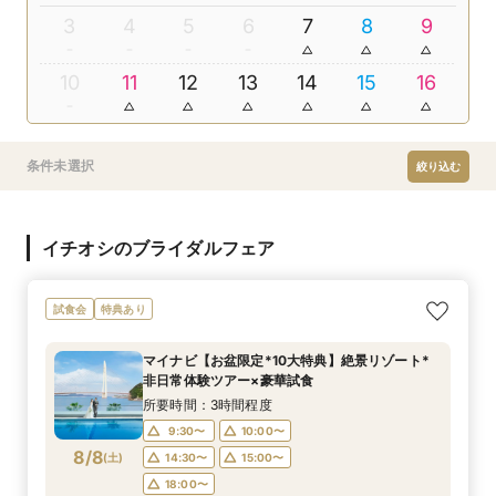
3
4
5
6
7
8
9
10
11
12
13
14
15
16
条件未選択
絞り込む
イチオシのブライダルフェア
試食会
特典あり
マイナビ【お盆限定*10大特典】絶景リゾート*
非日常体験ツアー×豪華試食
所要時間：3時間程度
9:30〜
10:00〜
8/8
(
土
)
14:30〜
15:00〜
18:00〜