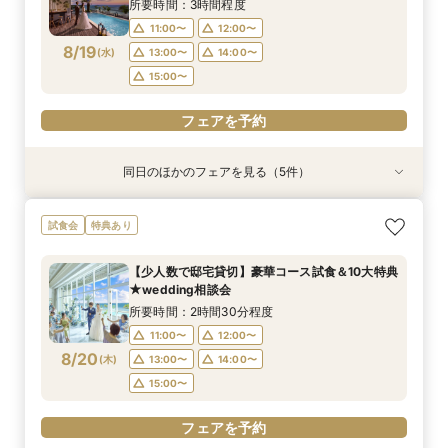
8/16
8/16
8/16
8/16
8/16
(
(
(
(
(
日
日
日
日
日
)
)
)
)
)
16:00〜
14:30〜
14:30〜
14:30〜
14:30〜
15:00〜
15:00〜
15:00〜
15:00〜
17:00〜
所要時間：3時間程度
18:00〜
18:00〜
18:00〜
18:00〜
11:00〜
12:00〜
フェアを予約
8/19
(
水
)
13:00〜
14:00〜
フェアを予約
フェアを予約
フェアを予約
フェアを予約
15:00〜
フェアを予約
同日のほかのフェアを見る（5件）
試食会
試食会
試食会
試食会
特典あり
特典あり
特典あり
特典あり
【ペット婚に◎】大切なワンちゃんも一緒！貸切
【少人数で邸宅貸切】豪華コース試食＆10大特典
【遠方の方◎オンライン相談会】スマホで簡単！
【お料理重視◎】シェフ渾身の豪華フレンチ試食
初見学でも安心◎「即決なし」アップ額が少ない
試食会
特典あり
会場で叶えよう
★wedding相談会
豪華5大特典付き
×貸切邸宅W体験
新プラン×試食付
所要時間：3時間程度
所要時間：2時間30分程度
所要時間：1時間程度
所要時間：3時間程度
所要時間：3時間程度
【少人数で邸宅貸切】豪華コース試食＆10大特典
14:00〜
13:00〜
11:00〜
11:00〜
11:00〜
14:00〜
12:00〜
12:00〜
15:00〜
12:00〜
★wedding相談会
8/19
8/19
8/19
8/19
8/19
(
(
(
(
(
水
水
水
水
水
)
)
)
)
)
16:00〜
13:00〜
13:00〜
13:00〜
15:00〜
14:00〜
14:00〜
14:00〜
16:00〜
17:00〜
所要時間：2時間30分程度
15:00〜
15:00〜
15:00〜
17:00〜
11:00〜
12:00〜
フェアを予約
8/20
(
木
)
13:00〜
14:00〜
フェアを予約
フェアを予約
フェアを予約
フェアを予約
15:00〜
フェアを予約