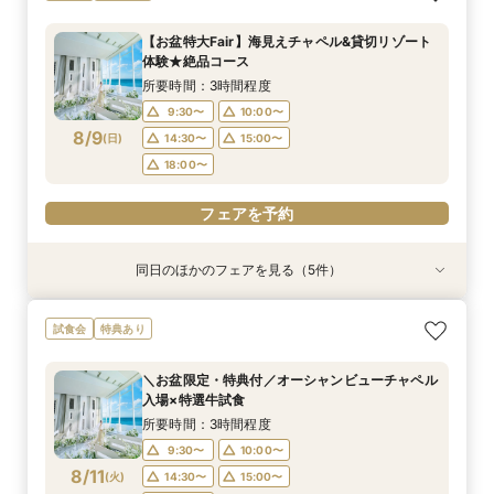
×貸切邸宅W体験
★wedding相談会
新プラン×試食付
会場で叶えよう
豪華5大特典付き
所要時間：3時間程度
所要時間：2時間30分程度
所要時間：3時間程度
所要時間：3時間程度
所要時間：1時間程度
【お盆特大Fair】海見えチャペル&貸切リゾート
11:00〜
9:30〜
9:30〜
9:30〜
9:30〜
10:00〜
10:00〜
10:00〜
10:00〜
12:00〜
体験★絶品コース
8/8
8/8
8/8
8/8
8/8
(
(
(
(
(
土
土
土
土
土
)
)
)
)
)
16:00〜
14:30〜
14:30〜
14:30〜
14:30〜
15:00〜
15:00〜
15:00〜
15:00〜
17:00〜
所要時間：3時間程度
18:00〜
18:00〜
18:00〜
18:00〜
9:30〜
10:00〜
フェアを予約
8/9
(
日
)
14:30〜
15:00〜
フェアを予約
フェアを予約
フェアを予約
フェアを予約
18:00〜
フェアを予約
同日のほかのフェアを見る（5件）
試食会
試食会
試食会
試食会
特典あり
特典あり
特典あり
特典あり
動画あり
【お料理重視◎】シェフ渾身の豪華フレンチ試食
【少人数で邸宅貸切】豪華コース試食＆10大特典
初見学でも安心◎「即決なし」アップ額が少ない
【ペット婚に◎】大切なワンちゃんも一緒！貸切
【遠方の方◎オンライン相談会】スマホで簡単！
試食会
特典あり
×貸切邸宅W体験
★wedding相談会
新プラン×試食付
会場で叶えよう
豪華5大特典付き
所要時間：3時間程度
所要時間：2時間30分程度
所要時間：3時間程度
所要時間：3時間程度
所要時間：1時間程度
＼お盆限定・特典付／オーシャンビューチャペル
11:00〜
9:30〜
9:30〜
9:30〜
9:30〜
10:00〜
10:00〜
10:00〜
10:00〜
12:00〜
入場×特選牛試食
8/9
8/9
8/9
8/9
8/9
(
(
(
(
(
日
日
日
日
日
)
)
)
)
)
16:00〜
14:30〜
14:30〜
14:30〜
14:30〜
15:00〜
15:00〜
15:00〜
15:00〜
17:00〜
所要時間：3時間程度
18:00〜
18:00〜
18:00〜
18:00〜
9:30〜
10:00〜
フェアを予約
8/11
(
火
)
14:30〜
15:00〜