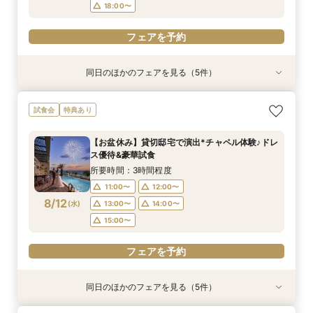
フェアを予約
フェアを予約
フェアを予約
フェアを予約
18:00〜
フェアを予約
同日のほかのフェアを見る（5件）
試食会
試食会
試食会
試食会
特典あり
特典あり
特典あり
特典あり
動画あり
【お料理重視◎】シェフ渾身の豪華フレンチ試食
【少人数で邸宅貸切】豪華コース試食＆10大特典
初見学でも安心◎「即決なし」アップ額が少ない
【ペット婚に◎】大切なワンちゃんも一緒！貸切
【遠方の方◎オンライン相談会】スマホで簡単！
試食会
特典あり
×貸切邸宅W体験
★wedding相談会
新プラン×試食付
会場で叶えよう
豪華5大特典付き
所要時間：3時間程度
所要時間：2時間30分程度
所要時間：3時間程度
所要時間：3時間程度
所要時間：1時間程度
【お盆休み】貸切邸宅で演出*チャペル体験♪ドレ
11:00〜
9:30〜
9:30〜
9:30〜
9:30〜
10:00〜
10:00〜
10:00〜
10:00〜
12:00〜
ス優待&豪華試食
8/11
8/11
8/11
8/11
8/11
(
(
(
(
(
火
火
火
火
火
)
)
)
)
)
16:00〜
14:30〜
14:30〜
14:30〜
14:30〜
15:00〜
15:00〜
15:00〜
15:00〜
17:00〜
所要時間：3時間程度
18:00〜
18:00〜
18:00〜
18:00〜
11:00〜
12:00〜
フェアを予約
8/12
(
水
)
13:00〜
14:00〜
フェアを予約
フェアを予約
フェアを予約
フェアを予約
15:00〜
フェアを予約
同日のほかのフェアを見る（5件）
試食会
試食会
試食会
試食会
特典あり
特典あり
特典あり
特典あり