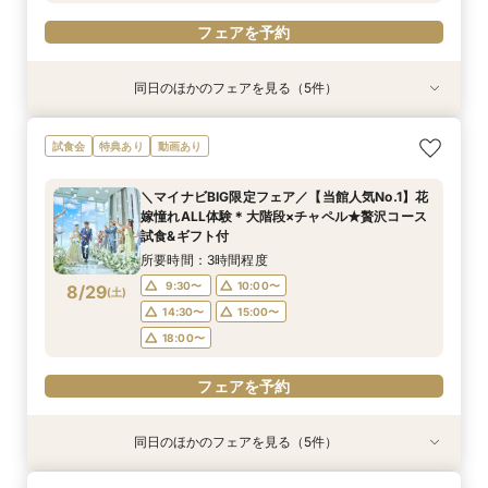
フェアを予約
同日のほかのフェアを見る（5件）
試食会
試食会
試食会
試食会
特典あり
特典あり
特典あり
特典あり
【ペット婚に◎】大切なワンちゃんも一緒！貸切
【少人数で邸宅貸切】豪華コース試食＆10大特典
【遠方の方◎オンライン相談会】スマホで簡単！
【お料理重視◎】シェフ渾身の豪華フレンチ試食
初見学でも安心◎「即決なし」アップ額が少ない
試食会
特典あり
動画あり
会場で叶えよう
★wedding相談会
豪華5大特典付き
×貸切邸宅W体験
新プラン×試食付
所要時間：3時間程度
所要時間：2時間30分程度
所要時間：1時間程度
所要時間：3時間程度
所要時間：3時間程度
＼マイナビBIG限定フェア／【当館人気No.1】花
14:00〜
13:00〜
11:00〜
11:00〜
11:00〜
14:00〜
12:00〜
12:00〜
15:00〜
12:00〜
嫁憧れALL体験＊大階段×チャペル★贅沢コース
8/28
8/28
8/28
8/28
8/28
試食&ギフト付
(
(
(
(
(
金
金
金
金
金
)
)
)
)
)
16:00〜
13:00〜
13:00〜
13:00〜
15:00〜
14:00〜
14:00〜
14:00〜
16:00〜
17:00〜
所要時間：3時間程度
15:00〜
15:00〜
15:00〜
17:00〜
フェアを予約
9:30〜
10:00〜
8/29
(
土
)
フェアを予約
フェアを予約
フェアを予約
フェアを予約
14:30〜
15:00〜
18:00〜
フェアを予約
同日のほかのフェアを見る（5件）
試食会
試食会
試食会
試食会
特典あり
特典あり
特典あり
特典あり
動画あり