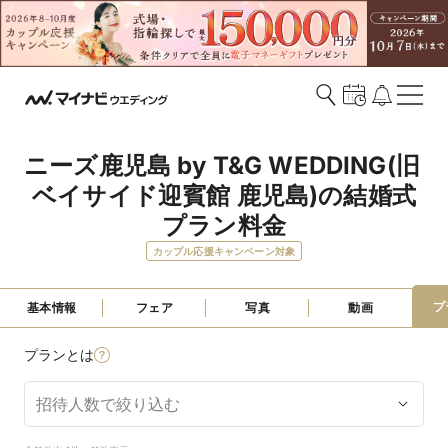
ニーズ鹿児島 by T&G WEDDING(旧 
ベイサイド迎賓館 鹿児島)の結婚式
プラン料金
カップル応援キャンペーン対象
プ
基本情報
フェア
写真
動画
プランとは