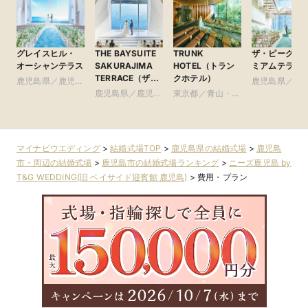
グレイスヒル・
THE BAYSUITE
TRUNK
ザ・ピーク 
オーシャンテラス
SAKURAJIMA
HOTEL（トラン
ミアムテラス
TERRACE（ザ・
クホテル）
鹿児島県／鹿児島
鹿児島県／鹿
ベイスイート 桜
市・周辺
鹿児島県／鹿児島
東京都／青山・表
市・周辺
島テラス）
市・周辺
参道・渋谷・原宿
マイナビウエディング
>
結婚式場TOP
>
鹿児島県の結婚式場
>
鹿児島
市・周辺の結婚式場
>
鹿児島市の結婚式場ランキング
>
ニーズ鹿児島 by
T&G WEDDING(旧 ベイサイド迎賓館 鹿児島)
>
費用・プラン