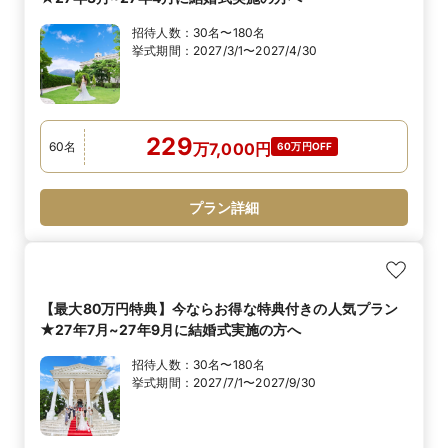
招待人数：
30名〜180名
挙式期間：
2027/3/1〜2027/4/30
229
60
名
万
7,000
円
60万円OFF
プラン詳細
【最大80万円特典】今ならお得な特典付きの人気プラン
★27年7月~27年9月に結婚式実施の方へ
招待人数：
30名〜180名
挙式期間：
2027/7/1〜2027/9/30