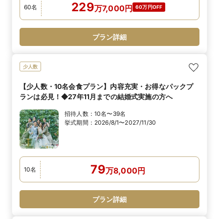
229
60
名
万
7,000
円
60万円OFF
プラン詳細
少人数
【少人数・10名会食プラン】内容充実・お得なパックプ
ランは必見！◆27年11月までの結婚式実施の方へ
招待人数：
10名〜39名
挙式期間：
2026/8/1〜2027/11/30
79
10
名
万
8,000
円
プラン詳細