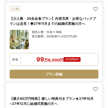
少人数
【少人数・30名会食プラン】内容充実・お得なパックプ
ランは必見！◆27年11月までの結婚式実施の方へ
招待人数：
10名〜39名
挙式期間：
2026/8/1〜2027/11/30
99
30
名
万
8,000
円
127万円OFF
プラン詳細
【最大60万円特典】嬉しい特典付きプラン★27年10月
~27年12月に結婚式実施の方へ