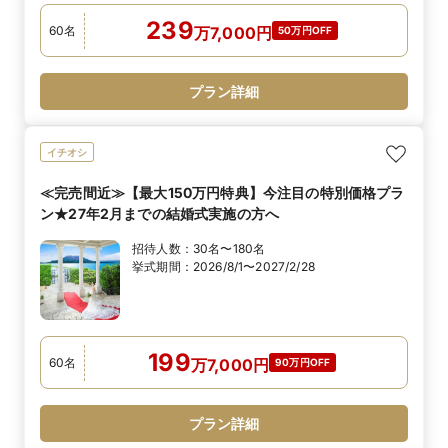
239
60
名
万
7,000
円
50万円OFF
プラン詳細
イチオシ
≪完売間近≫【最大150万円特典】今注目の特別価格プラ
ン★27年2月までの結婚式実施の方へ
招待人数：
30名〜180名
挙式期間：
2026/8/1〜2027/2/28
199
60
名
万
7,000
円
90万円OFF
プラン詳細