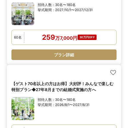
招待人数：
30名〜180名
挙式期間：
2027/10/1〜2027/12/31
259
60
名
万
7,000
円
30万円OFF
プラン詳細
【ゲスト70名以上の方はお得】大好評！みんなで楽しむ
特別プラン◆27年8月までの結婚式実施の方へ
招待人数：
30名〜180名
挙式期間：
2026/8/1〜2027/8/31