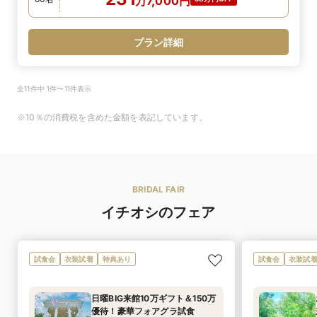
万
7,000
円
プラン詳細
全11件中 1件〜11件表示
※10％の消費税を含めた金額を表記しています。
BRIDAL FAIR
イチオシのフェア
試食会
衣装試着
特典あり
試食会
衣装試
日曜BIG来館10万ギフト＆150万
優待！豪華フォアグラ試食