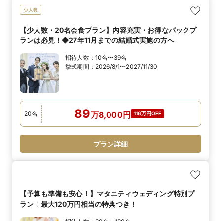
少人数
【少人数・20名会食プラン】内容充実・お得なパックプ
ランは必見！◆27年11月までの結婚式実施の方へ
招待人数：
10名〜39名
挙式期間：
2026/8/1〜2027/11/30
89
20
名
万
8,000
円
116万円OFF
プラン詳細
【予算も準備も安心！】マタニティウェディング特別プ
ラン！最大120万円相当の特典つき！