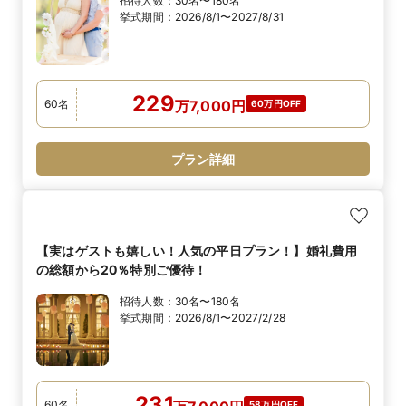
招待人数：
30名〜180名
挙式期間：
2026/8/1〜2027/8/31
229
60
名
万
7,000
円
60万円OFF
プラン詳細
【実はゲストも嬉しい！人気の平日プラン！】婚礼費用
の総額から20％特別ご優待！
招待人数：
30名〜180名
挙式期間：
2026/8/1〜2027/2/28
231
60
名
58万円OFF