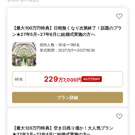
全11件中 1件〜11件表示
【最大100万円特典】日程無くなり次第終了！話題のプラ
ン★27年5月~27年6月に結婚式実施の方へ
招待人数：
30名〜180名
挙式期間：
2027/5/1〜2027/6/30
229
60
名
万
7,000
円
60万円OFF
プラン詳細
【最大120万円特典】空き日残り僅か！大人気プラン
★27年3月~27年4月に結婚式実施の方へ