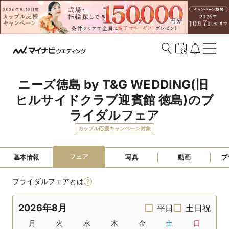
ニーズ徳島 by T&G WEDDING(旧 
ヒルサイドクラブ迎賓館 徳島)のブ
ライダルフェア
カップル応援キャンペーン対象
フェア
基本情報
写真
動画
プ
ブライダルフェアとは
2026年8月
平日
土日祝
月
火
水
木
金
土
日