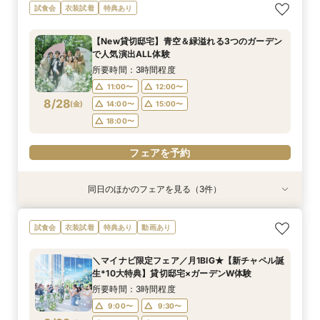
【遠方の方◎オンライン相談会】スマホで簡単！
【おもてなし重視◎】料理ランクUP＆10大特典
【1組限定★貸切邸宅】少人数で挙式会食♪New
試食会
衣装試着
特典あり
豪華10大特典付き
★貸切体験＆相談会
挙式体験＆豪華試食付き
所要時間：1時間程度
所要時間：3時間程度
所要時間：3時間程度
【New貸切邸宅】青空＆緑溢れる3つのガーデン
12:00〜
11:00〜
11:00〜
14:00〜
12:00〜
12:00〜
で人気演出ALL体験
8/27
8/27
8/27
(
(
(
木
木
木
)
)
)
14:00〜
14:00〜
15:00〜
18:00〜
15:00〜
15:00〜
所要時間：3時間程度
17:30〜
17:30〜
11:00〜
12:00〜
フェアを予約
8/28
(
金
)
14:00〜
15:00〜
フェアを予約
フェアを予約
18:00〜
フェアを予約
同日のほかのフェアを見る（3件）
特典あり
試食会
試食会
衣装試着
衣装試着
特典あり
特典あり
【遠方の方◎オンライン相談会】スマホで簡単！
【おもてなし重視◎】料理ランクUP＆10大特典
【1組限定★貸切邸宅】少人数で挙式会食♪New
試食会
衣装試着
特典あり
動画あり
豪華10大特典付き
★貸切体験＆相談会
挙式体験＆豪華試食付き
所要時間：1時間程度
所要時間：3時間程度
所要時間：3時間程度
＼マイナビ限定フェア／月1BIG★【新チャペル誕
12:00〜
11:00〜
11:00〜
14:00〜
12:00〜
12:00〜
生*10大特典】貸切邸宅×ガーデンW体験
8/28
8/28
8/28
(
(
(
金
金
金
)
)
)
14:00〜
14:00〜
15:00〜
18:00〜
15:00〜
15:00〜
所要時間：3時間程度
17:30〜
17:30〜
9:00〜
9:30〜
フェアを予約