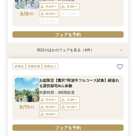
15:00〜
15:00〜
15:00〜
9:00〜
9:30〜
フェアを予約
8/9
(
日
)
10:00〜
14:30〜
フェアを予約
フェアを予約
フェアを予約
15:00〜
フェアを予約
同日のほかのフェアを見る（4件）
試食会
特典あり
試食会
試食会
衣装試着
衣装試着
衣装試着
特典あり
特典あり
特典あり
おもてなし体験【国産牛フィレ試食】料理ランク
【遠方の方◎オンライン相談会】スマホで簡単！
【初めての見学にオススメ】見積りまでしっかり
【少人数で挙式重視】アットホームなNewチャペ
試食会
衣装試着
特典あり
UP＆New貸切邸宅
豪華10大特典付き
相談★全館見学
ル体験&ドレス優待
所要時間：3時間程度
所要時間：1時間程度
所要時間：3時間程度
所要時間：3時間程度
お盆限定【贅沢*阿波牛フルコース試食】緑溢れ
9:00〜
9:00〜
9:00〜
9:30〜
10:00〜
9:30〜
9:30〜
9:30〜
る貸切邸宅ALL体験
8/9
8/9
8/9
8/9
(
(
(
(
日
日
日
日
)
)
)
)
10:00〜
10:00〜
10:00〜
14:30〜
14:30〜
15:00〜
14:30〜
14:30〜
所要時間：3時間程度
15:00〜
15:00〜
15:00〜
9:00〜
9:30〜
フェアを予約
8/11
(
火
)
10:00〜
14:30〜
フェアを予約
フェアを予約
フェアを予約
15:00〜
フェアを予約