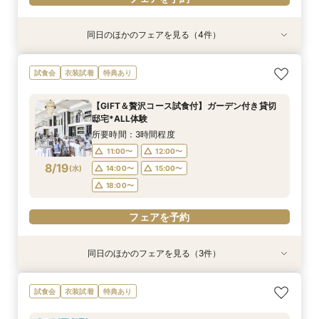
同日のほかのフェアを見る（4件）
試食会
特典あり
試食会
試食会
衣装試着
衣装試着
衣装試着
特典あり
特典あり
特典あり
動画あり
おもてなし体験【国産牛フィレ試食】料理ランク
【遠方の方◎オンライン相談会】スマホで簡単！
【初めての見学にオススメ】見積りまでしっかり
【少人数で挙式重視】アットホームなNewチャペ
試食会
衣装試着
特典あり
UP＆New貸切邸宅
豪華10大特典付き
相談★全館見学
ル体験&ドレス優待
所要時間：3時間程度
所要時間：1時間程度
所要時間：3時間程度
所要時間：3時間程度
【GIFT＆贅沢コース試食付】ガーデン付き貸切
9:00〜
9:00〜
9:00〜
9:30〜
10:00〜
9:30〜
9:30〜
9:30〜
邸宅*ALL体験
8/16
8/16
8/16
8/16
(
(
(
(
日
日
日
日
)
)
)
)
10:00〜
10:00〜
10:00〜
14:30〜
14:30〜
15:00〜
14:30〜
14:30〜
所要時間：3時間程度
15:00〜
15:00〜
15:00〜
11:00〜
12:00〜
フェアを予約
8/19
(
水
)
14:00〜
15:00〜
フェアを予約
フェアを予約
フェアを予約
18:00〜
フェアを予約
同日のほかのフェアを見る（3件）
特典あり
試食会
試食会
衣装試着
衣装試着
特典あり
特典あり
【遠方の方◎オンライン相談会】スマホで簡単！
【おもてなし重視◎】料理ランクUP＆10大特典
【1組限定★貸切邸宅】少人数で挙式会食♪New
試食会
衣装試着
特典あり
豪華10大特典付き
★貸切体験＆相談会
挙式体験＆豪華試食付き
所要時間：1時間程度
所要時間：3時間程度
所要時間：3時間程度