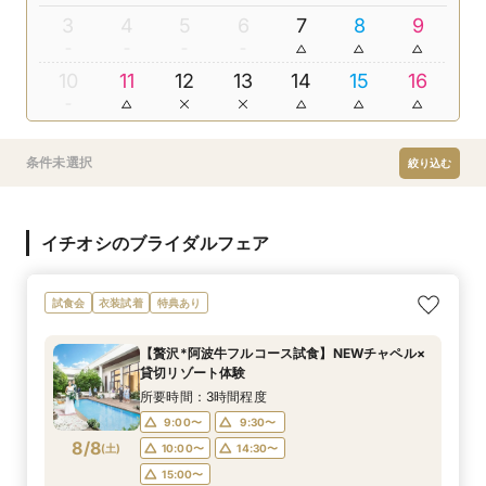
3
4
5
6
7
8
9
10
11
12
13
14
15
16
条件未選択
絞り込む
イチオシのブライダルフェア
試食会
衣装試着
特典あり
【贅沢*阿波牛フルコース試食】NEWチャペル×
貸切リゾート体験
所要時間：3時間程度
9:00〜
9:30〜
8/8
(
土
)
10:00〜
14:30〜
15:00〜