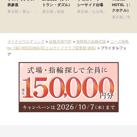
表参道
トラン・ダズル）
シーサイド台場
HOTEL（トラ
クホテル）
東京都／青山・表
東京都／銀座
東京都／お台場・
参道・渋谷・原宿
豊洲・竹芝・晴海
東京都／青山
周辺の東京ベイエ
参道・渋谷・
リア
マイナビウエディング
>
結婚式場TOP
>
徳島県の結婚式場
>
ニーズ徳島
by T&G WEDDING(旧 ヒルサイドクラブ迎賓館 徳島)
>
ブライダルフェ
ア