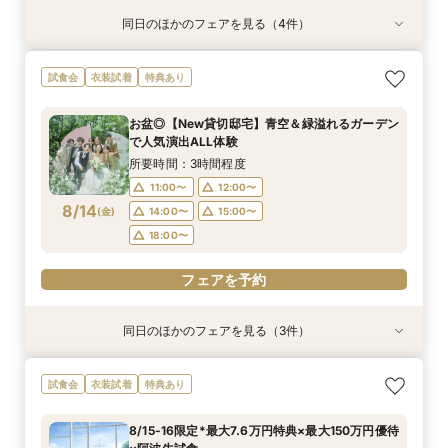
同日のほかのフェアを見る（4件）
特典あり
試食会
試食会
試食会
衣装試着
衣装試着
衣装試着
特典あり
特典あり
特典あり
【遠方の方◎オンライン相談会】スマホで簡単！
おもてなし体験【国産牛フィレ試食】料理ランク
【初めての見学にオススメ】見積りまでしっかり
【少人数で挙式重視】アットホームなNewチャペ
試食会
衣装試着
特典あり
豪華10大特典付き
UP＆New貸切邸宅
相談★全館見学
ル体験&ドレス優待
所要時間：1時間程度
所要時間：3時間程度
所要時間：3時間程度
所要時間：3時間程度
お盆◎【New貸切邸宅】青空＆緑溢れるガーデン
9:00〜
9:00〜
9:00〜
9:30〜
10:00〜
9:30〜
9:30〜
9:30〜
で人気演出ALL体験
8/11
8/11
8/11
8/11
(
(
(
(
火
火
火
火
)
)
)
)
10:00〜
10:00〜
10:00〜
14:30〜
15:00〜
14:30〜
14:30〜
14:30〜
所要時間：3時間程度
15:00〜
15:00〜
15:00〜
11:00〜
12:00〜
フェアを予約
8/14
(
金
)
14:00〜
15:00〜
フェアを予約
フェアを予約
フェアを予約
18:00〜
フェアを予約
同日のほかのフェアを見る（3件）
特典あり
試食会
試食会
衣装試着
衣装試着
特典あり
特典あり
【遠方の方◎オンライン相談会】スマホで簡単！
【おもてなし重視◎】料理ランクUP＆10大特典
【1組限定★貸切邸宅】少人数で挙式会食♪New
試食会
衣装試着
特典あり
豪華10大特典付き
★貸切体験＆相談会
挙式体験＆豪華試食付き
所要時間：1時間程度
所要時間：3時間程度
所要時間：3時間程度
8/15-16限定*最大7.6万円特典×最大150万円優待
12:00〜
11:00〜
11:00〜
14:00〜
12:00〜
12:00〜