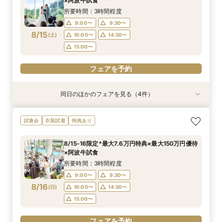
×阿波牛試食
8/14
8/14
8/14
(
(
(
金
金
金
)
)
)
14:00〜
14:00〜
15:00〜
18:00〜
15:00〜
15:00〜
所要時間：3時間程度
17:30〜
17:30〜
9:00〜
9:30〜
フェアを予約
8/15
(
土
)
10:00〜
14:30〜
フェアを予約
フェアを予約
15:00〜
フェアを予約
同日のほかのフェアを見る（4件）
特典あり
試食会
試食会
試食会
衣装試着
衣装試着
衣装試着
特典あり
特典あり
特典あり
【遠方の方◎オンライン相談会】スマホで簡単！
【少人数で挙式重視】アットホームなNewチャペ
おもてなし体験【国産牛フィレ試食】料理ランク
【初めての見学にオススメ】見積りまでしっかり
試食会
衣装試着
特典あり
豪華10大特典付き
ル体験&ドレス優待
UP＆New貸切邸宅
相談★全館見学
所要時間：1時間程度
所要時間：3時間程度
所要時間：3時間程度
所要時間：3時間程度
8/15-16限定*最大7.6万円特典×最大150万円優待
9:00〜
9:00〜
9:00〜
9:30〜
10:00〜
9:30〜
9:30〜
9:30〜
×阿波牛試食
8/15
8/15
8/15
8/15
(
(
(
(
土
土
土
土
)
)
)
)
10:00〜
10:00〜
10:00〜
14:30〜
15:00〜
14:30〜
14:30〜
14:30〜
所要時間：3時間程度
15:00〜
15:00〜
15:00〜
9:00〜
9:30〜
フェアを予約
8/16
(
日
)
10:00〜
14:30〜
フェアを予約
フェアを予約
フェアを予約
15:00〜
フェアを予約