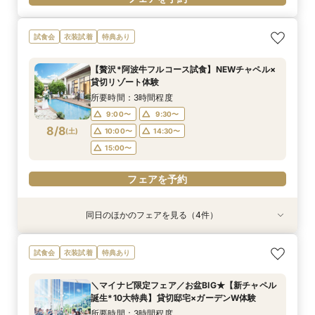
試食会
衣装試着
特典あり
【贅沢*阿波牛フルコース試食】NEWチャペル×
貸切リゾート体験
所要時間：3時間程度
9:00〜
9:30〜
8/8
(
土
)
10:00〜
14:30〜
15:00〜
フェアを予約
同日のほかのフェアを見る（4件）
特典あり
試食会
試食会
試食会
衣装試着
衣装試着
衣装試着
特典あり
特典あり
特典あり
【遠方の方◎オンライン相談会】スマホで簡単！
おもてなし体験【国産牛フィレ試食】料理ランク
【初めての見学にオススメ】見積りまでしっかり
【少人数で挙式重視】アットホームなNewチャペ
試食会
衣装試着
特典あり
豪華10大特典付き
UP＆New貸切邸宅
相談★全館見学
ル体験&ドレス優待
所要時間：1時間程度
所要時間：3時間程度
所要時間：3時間程度
所要時間：3時間程度
＼マイナビ限定フェア／お盆BIG★【新チャペル
9:00〜
9:00〜
9:00〜
9:30〜
10:00〜
9:30〜
9:30〜
9:30〜
誕生*10大特典】貸切邸宅×ガーデンW体験
8/8
8/8
8/8
8/8
(
(
(
(
土
土
土
土
)
)
)
)
10:00〜
10:00〜
10:00〜
14:30〜
15:00〜
14:30〜
14:30〜
14:30〜
所要時間：3時間程度