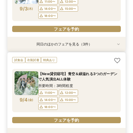
17:30〜
17:30〜
11:00〜
12:00〜
フェアを予約
9/3
(
木
)
14:00〜
15:00〜
フェアを予約
フェアを予約
18:00〜
フェアを予約
同日のほかのフェアを見る（3件）
特典あり
試食会
試食会
衣装試着
衣装試着
特典あり
特典あり
【遠方の方◎オンライン相談会】スマホで簡単！
【おもてなし重視◎】料理ランクUP＆10大特典
【1組限定★貸切邸宅】少人数で挙式会食♪New
試食会
衣装試着
特典あり
豪華10大特典付き
★貸切体験＆相談会
挙式体験＆豪華試食付き
所要時間：1時間程度
所要時間：3時間程度
所要時間：3時間程度
【New貸切邸宅】青空＆緑溢れる3つのガーデン
12:00〜
11:00〜
11:00〜
14:00〜
12:00〜
12:00〜
で人気演出ALL体験
9/3
9/3
9/3
(
(
(
木
木
木
)
)
)
14:00〜
14:00〜
15:00〜
18:00〜
15:00〜
15:00〜
所要時間：3時間程度
17:30〜
17:30〜
11:00〜
12:00〜
フェアを予約
9/4
(
金
)
14:00〜
15:00〜
フェアを予約
フェアを予約
18:00〜
フェアを予約