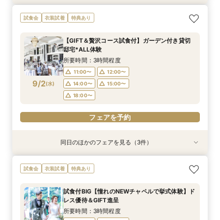
おもてなし体験【国産牛フィレ試食】料理ランク
【遠方の方◎オンライン相談会】スマホで簡単！
【初めての見学にオススメ】見積りまでしっかり
【少人数で挙式重視】アットホームなNewチャペ
試食会
衣装試着
特典あり
UP＆New貸切邸宅
豪華10大特典付き
相談★全館見学
ル体験&ドレス優待
所要時間：3時間程度
所要時間：1時間程度
所要時間：3時間程度
所要時間：3時間程度
【GIFT＆贅沢コース試食付】ガーデン付き貸切
9:00〜
9:00〜
9:00〜
9:30〜
10:00〜
9:30〜
9:30〜
9:30〜
邸宅*ALL体験
8/30
8/30
8/30
8/30
(
(
(
(
日
日
日
日
)
)
)
)
10:00〜
10:00〜
10:00〜
14:30〜
14:30〜
15:00〜
14:30〜
14:30〜
所要時間：3時間程度
15:00〜
15:00〜
15:00〜
11:00〜
12:00〜
フェアを予約
9/2
(
水
)
14:00〜
15:00〜
フェアを予約
フェアを予約
フェアを予約
18:00〜
フェアを予約
同日のほかのフェアを見る（3件）
特典あり
試食会
試食会
衣装試着
衣装試着
特典あり
特典あり
【遠方の方◎オンライン相談会】スマホで簡単！
【おもてなし重視◎】料理ランクUP＆10大特典
【1組限定★貸切邸宅】少人数で挙式会食♪New
試食会
衣装試着
特典あり
豪華10大特典付き
★貸切体験＆相談会
挙式体験＆豪華試食付き
所要時間：1時間程度
所要時間：3時間程度
所要時間：3時間程度
試食付BIG【憧れのNEWチャペルで挙式体験】ド
12:00〜
11:00〜
11:00〜
14:00〜
12:00〜
12:00〜
レス優待＆GIFT進呈
9/2
9/2
9/2
(
(
(
水
水
水
)
)
)
14:00〜
14:00〜
15:00〜
18:00〜
15:00〜
15:00〜
所要時間：3時間程度