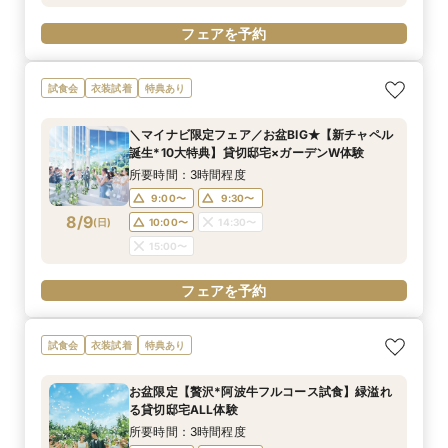
フェアを予約
試食会
衣装試着
特典あり
＼マイナビ限定フェア／お盆BIG★【新チャペル
誕生*10大特典】貸切邸宅×ガーデンW体験
所要時間：3時間程度
9:00〜
9:30〜
8/9
(
日
)
10:00〜
14:30〜
15:00〜
フェアを予約
試食会
衣装試着
特典あり
お盆限定【贅沢*阿波牛フルコース試食】緑溢れ
る貸切邸宅ALL体験
所要時間：3時間程度