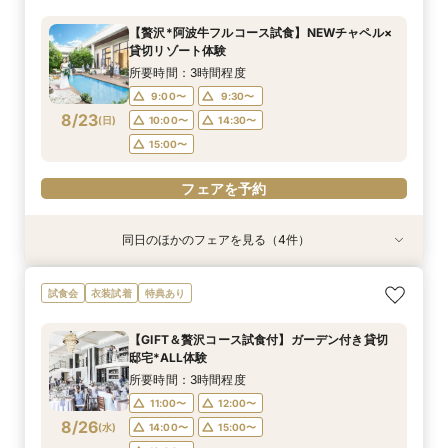
所要時間：1時間程度
所要時間：3時間程度
所要時間：3時間程度
所要時間：3時間程度
【贅沢*阿波牛フルコース試食】NEWチャペル×
9:00〜
9:00〜
9:00〜
9:30〜
10:00〜
9:30〜
9:30〜
9:30〜
貸切リゾート体験
8/22
8/22
8/22
8/22
(
(
(
(
土
土
土
土
)
)
)
)
10:00〜
10:00〜
10:00〜
14:30〜
15:00〜
14:30〜
14:30〜
14:30〜
所要時間：3時間程度
15:00〜
15:00〜
15:00〜
9:00〜
9:30〜
フェアを予約
8/23
(
日
)
10:00〜
14:30〜
フェアを予約
フェアを予約
フェアを予約
15:00〜
フェアを予約
同日のほかのフェアを見る（4件）
試食会
特典あり
試食会
試食会
衣装試着
衣装試着
衣装試着
特典あり
特典あり
特典あり
動画あり
おもてなし体験【国産牛フィレ試食】料理ランク
【遠方の方◎オンライン相談会】スマホで簡単！
【初めての見学にオススメ】見積りまでしっかり
【少人数で挙式重視】アットホームなNewチャペ
試食会
衣装試着
特典あり
UP＆New貸切邸宅
豪華10大特典付き
相談★全館見学
ル体験&ドレス優待
所要時間：3時間程度
所要時間：1時間程度
所要時間：3時間程度
所要時間：3時間程度
【GIFT＆贅沢コース試食付】ガーデン付き貸切
9:00〜
9:00〜
9:00〜
9:30〜
10:00〜
9:30〜
9:30〜
9:30〜
邸宅*ALL体験
8/23
8/23
8/23
8/23
(
(
(
(
日
日
日
日
)
)
)
)
10:00〜
10:00〜
10:00〜
14:30〜
14:30〜
15:00〜
14:30〜
14:30〜
所要時間：3時間程度
15:00〜
15:00〜
15:00〜
11:00〜
12:00〜
フェアを予約
8/26
(
水
)
14:00〜
15:00〜
フェアを予約
フェアを予約
フェアを予約