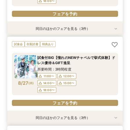
18:00〜
フェアを予約
同日のほかのフェアを見る（3件）
特典あり
試食会
試食会
衣装試着
衣装試着
特典あり
特典あり
【遠方の方◎オンライン相談会】スマホで簡単！
【おもてなし重視◎】料理ランクUP＆10大特典
【1組限定★貸切邸宅】少人数で挙式会食♪New
試食会
衣装試着
特典あり
豪華10大特典付き
★貸切体験＆相談会
挙式体験＆豪華試食付き
所要時間：1時間程度
所要時間：3時間程度
所要時間：3時間程度
試食付BIG【憧れのNEWチャペルで挙式体験】ド
12:00〜
11:00〜
11:00〜
14:00〜
12:00〜
12:00〜
レス優待＆GIFT進呈
8/26
8/26
8/26
(
(
(
水
水
水
)
)
)
14:00〜
14:00〜
15:00〜
18:00〜
15:00〜
15:00〜
所要時間：3時間程度
17:30〜
17:30〜
11:00〜
12:00〜
フェアを予約
8/27
(
木
)
14:00〜
15:00〜
フェアを予約
フェアを予約
18:00〜
フェアを予約
同日のほかのフェアを見る（3件）
特典あり
試食会
試食会
衣装試着
衣装試着
特典あり
特典あり