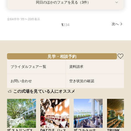
同日のほかのフェアを見る（3件）
特典あり
試食会
試食会
衣装試着
衣装試着
特典あり
特典あり
【遠方の方◎オンライン相談会】スマホで簡単！
【おもてなし重視◎】料理ランクUP＆10大特典
【1組限定★貸切邸宅】少人数で挙式会食♪New
全64件中 1件〜20件表示
豪華10大特典付き
★貸切体験＆相談会
挙式体験＆豪華試食付き
次へ
1
2
3
4
所要時間：1時間程度
所要時間：3時間程度
所要時間：3時間程度
12:00〜
11:00〜
11:00〜
14:00〜
12:00〜
12:00〜
9/4
9/4
9/4
(
(
(
金
金
金
)
)
)
14:00〜
14:00〜
15:00〜
18:00〜
15:00〜
15:00〜
17:30〜
17:30〜
フェアを予約
見学・相談予約
フェアを予約
フェアを予約
ブライダルフェア一覧
資料請求
お問い合わせ
空き状況の確認
この式場を見ている人にオススメ
ザ ストリングス
DAZZLE （レス
ザ コルトーナ
TRUNK