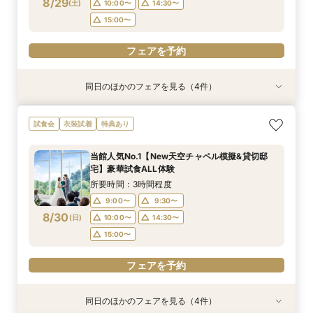
8/29
(
土
)
10:00〜
14:30〜
フェアを予約
フェアを予約
15:00〜
フェアを予約
同日のほかのフェアを見る（4件）
特典あり
試食会
試食会
試食会
衣装試着
衣装試着
衣装試着
特典あり
特典あり
特典あり
【遠方の方◎オンライン相談会】スマホで簡単！
【少人数で挙式重視】アットホームなNewチャペ
おもてなし体験【国産牛フィレ試食】料理ランク
【初めての見学にオススメ】見積りまでしっかり
試食会
衣装試着
特典あり
豪華10大特典付き
ル体験&ドレス優待
UP＆New貸切邸宅
相談★全館見学
所要時間：1時間程度
所要時間：3時間程度
所要時間：3時間程度
所要時間：3時間程度
当館人気No.1【New天空チャペル模擬&貸切邸
9:00〜
9:00〜
9:00〜
9:30〜
10:00〜
9:30〜
9:30〜
9:30〜
宅】豪華試食ALL体験
8/29
8/29
8/29
8/29
(
(
(
(
土
土
土
土
)
)
)
)
10:00〜
10:00〜
10:00〜
14:30〜
15:00〜
14:30〜
14:30〜
14:30〜
所要時間：3時間程度
15:00〜
15:00〜
15:00〜
9:00〜
9:30〜
フェアを予約
8/30
(
日
)
10:00〜
14:30〜
フェアを予約
フェアを予約
フェアを予約
15:00〜
フェアを予約
同日のほかのフェアを見る（4件）
試食会
特典あり
試食会
試食会
衣装試着
衣装試着
衣装試着
特典あり
特典あり
特典あり
動画あり