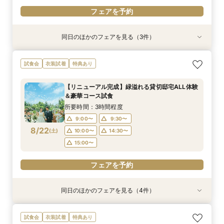
フェアを予約
同日のほかのフェアを見る（3件）
特典あり
試食会
試食会
衣装試着
衣装試着
特典あり
特典あり
【遠方の方◎オンライン相談会】スマホで簡単！
【おもてなし重視◎】料理ランクUP＆10大特典
【1組限定★貸切邸宅】少人数で挙式会食♪New
試食会
衣装試着
特典あり
豪華10大特典付き
★貸切体験＆相談会
挙式体験＆豪華試食付き
所要時間：1時間程度
所要時間：3時間程度
所要時間：3時間程度
【リニューアル完成】緑溢れる貸切邸宅ALL体験
12:00〜
11:00〜
11:00〜
14:00〜
12:00〜
12:00〜
＆豪華コース試食
8/21
8/21
8/21
(
(
(
金
金
金
)
)
)
14:00〜
14:00〜
15:00〜
18:00〜
15:00〜
15:00〜
所要時間：3時間程度
17:30〜
17:30〜
9:00〜
9:30〜
フェアを予約
8/22
(
土
)
10:00〜
14:30〜
フェアを予約
フェアを予約
15:00〜
フェアを予約
同日のほかのフェアを見る（4件）
特典あり
試食会
試食会
試食会
衣装試着
衣装試着
衣装試着
特典あり
特典あり
特典あり
【遠方の方◎オンライン相談会】スマホで簡単！
【少人数で挙式重視】アットホームなNewチャペ
おもてなし体験【国産牛フィレ試食】料理ランク
【初めての見学にオススメ】見積りまでしっかり
試食会
衣装試着
特典あり
豪華10大特典付き
ル体験&ドレス優待
UP＆New貸切邸宅
相談★全館見学