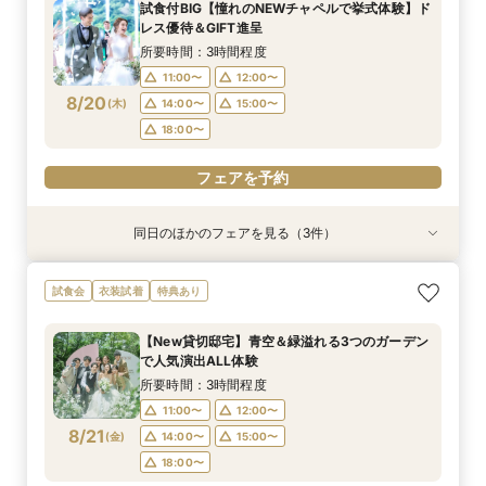
試食付BIG【憧れのNEWチャペルで挙式体験】ド
12:00〜
11:00〜
11:00〜
14:00〜
12:00〜
12:00〜
レス優待＆GIFT進呈
8/19
8/19
8/19
(
(
(
水
水
水
)
)
)
14:00〜
14:00〜
15:00〜
18:00〜
15:00〜
15:00〜
所要時間：3時間程度
17:30〜
17:30〜
11:00〜
12:00〜
フェアを予約
8/20
(
木
)
14:00〜
15:00〜
フェアを予約
フェアを予約
18:00〜
フェアを予約
同日のほかのフェアを見る（3件）
特典あり
試食会
試食会
衣装試着
衣装試着
特典あり
特典あり
【遠方の方◎オンライン相談会】スマホで簡単！
【おもてなし重視◎】料理ランクUP＆10大特典
【1組限定★貸切邸宅】少人数で挙式会食♪New
試食会
衣装試着
特典あり
豪華10大特典付き
★貸切体験＆相談会
挙式体験＆豪華試食付き
所要時間：1時間程度
所要時間：3時間程度
所要時間：3時間程度
【New貸切邸宅】青空＆緑溢れる3つのガーデン
12:00〜
11:00〜
11:00〜
14:00〜
12:00〜
12:00〜
で人気演出ALL体験
8/20
8/20
8/20
(
(
(
木
木
木
)
)
)
14:00〜
14:00〜
15:00〜
18:00〜
15:00〜
15:00〜
所要時間：3時間程度
17:30〜
17:30〜
11:00〜
12:00〜
フェアを予約
8/21
(
金
)
14:00〜
15:00〜
フェアを予約
フェアを予約
18:00〜