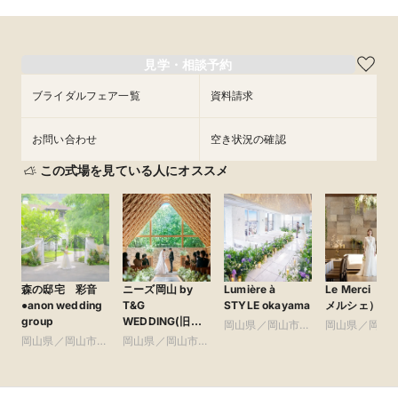
見学・相談予約
ブライダルフェア一覧
資料請求
お問い合わせ
空き状況の確認
この式場を見ている人にオススメ
森の邸宅 彩音
ニーズ岡山 by
Lumière à
Le Merci（ル
●anon wedding
T&G
STYLE okayama
メルシェ）
group
WEDDING(旧
岡山県／岡山市・
岡山県／岡山
アーヴェリール迎
岡山県／岡山市・
岡山県／岡山市・
周辺
周辺
賓館 岡山)
周辺
周辺