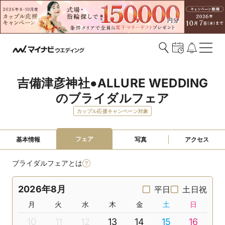
吉備津彦神社●ALLURE WEDDING
のブライダルフェア
カップル応援キャンペーン対象
フェア
基本情報
写真
アクセス
ブライダルフェアとは
2026年8月
平日
土日祝
月
火
水
木
金
土
日
10
11
12
13
14
15
16