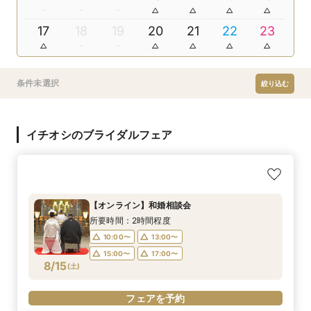
17
18
19
20
21
22
23
条件未選択
絞り込む
イチオシのブライダルフェア
【オンライン】和婚相談会
所要時間：2時間程度
10:00〜
13:00〜
15:00〜
17:00〜
8/15
(
土
)
フェアを予約