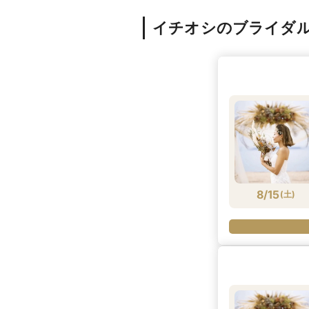
イチオシのブライダ
8/15
(
土
)