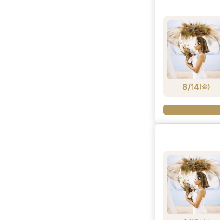
8/14
(
金
)