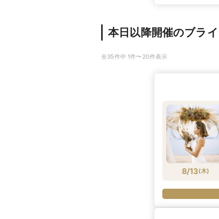
本日以降開催のブラ
全35件中 1件〜20件表示
8/13
(
木
)