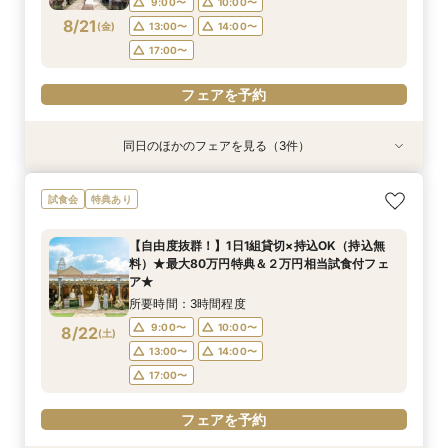
9:00〜
10:00〜
17:00〜
8/21
(
金
)
13:00〜
14:00〜
フェアを予約
17:00〜
フェアを予約
フェアを予約
同日のほかのフェアを見る（3件）
試食会
試食会
試食会
特典あり
特典あり
特典あり
【自由度抜群！】1日1組貸切×持込OK（持込無
【当館人気No.1】クチコミ高評価★2万円相当試
ペットは家族☆大切な記念日を一緒に過ごすため
試食会
特典あり
料）★最大80万円特典＆２万円相当試食付フェ
食×会場見学BIGフェア
の相談会
ア★
所要時間：3時間程度
所要時間：3時間程度
【自由度抜群！】1日1組貸切×持込OK（持込無
所要時間：3時間程度
10:00〜
9:00〜
10:00〜
12:00〜
料）★最大80万円特典＆２万円相当試食付フェ
9:00〜
10:00〜
8/21
8/21
8/21
ア★
(
(
(
金
金
金
)
)
)
14:00〜
13:00〜
14:00〜
13:00〜
14:00〜
所要時間：3時間程度
17:00〜
17:00〜
フェアを予約
9:00〜
10:00〜
8/22
(
土
)
フェアを予約
13:00〜
14:00〜
フェアを予約
17:00〜
フェアを予約