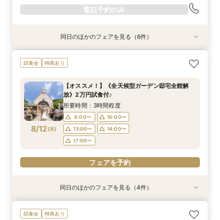
電話予約のみ
同日のほかのフェアを見る（6件）
試食会
試食会
試食会
試食会
試食会
試食会
特典あり
特典あり
特典あり
特典あり
特典あり
特典あり
【27年2月挙式までがお得】組数限定！お得に賢
【自由度抜群！】1日1組貸切×持込OK（持込無
【当館人気No.1】クチコミ高評価★2万円相当試
【オススメ！】《全天候型ガーデン邸宅全館解
ペットは家族☆大切な記念日を一緒に過ごすため
【準備も費用も安心サポート！】マタニティ＆パ
試食会
特典あり
くコスパ重視婚♪
料）★最大80万円特典＆２万円相当試食付フェ
食×会場見学BIGフェア
放》2万円試食付♪
の相談会
パママ婚相談会
ア★
所要時間：3時間程度
所要時間：3時間程度
所要時間：3時間程度
所要時間：3時間程度
所要時間：3時間程度
【オススメ！】《全天候型ガーデン邸宅全館解
所要時間：3時間程度
10:00〜
10:00〜
9:00〜
9:00〜
9:30〜
10:00〜
10:00〜
10:00〜
12:00〜
12:00〜
放》2万円試食付♪
9:00〜
10:00〜
8/11
8/11
8/11
8/11
8/11
8/11
(
(
(
(
(
(
火
火
火
火
火
火
)
)
)
)
)
)
14:00〜
14:00〜
13:00〜
13:00〜
13:00〜
14:00〜
14:00〜
14:00〜
所要時間：3時間程度
13:00〜
14:00〜
17:00〜
17:00〜
17:00〜
9:00〜
10:00〜
17:00〜
8/12
電話予約のみ
電話予約のみ
(
水
)
13:00〜
14:00〜
電話予約のみ
電話予約のみ
電話予約のみ
17:00〜
電話予約のみ
フェアを予約
同日のほかのフェアを見る（4件）
試食会
試食会
試食会
試食会
特典あり
特典あり
特典あり
特典あり
【自由度抜群！】1日1組貸切×持込OK（持込無
【当館人気No.1】クチコミ高評価★2万円相当試
【準備も費用も安心サポート！】マタニティ＆パ
【お盆フェア限定】プラチナ特典＆最大80万円
試食会
特典あり