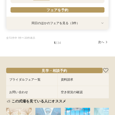
フェアを予約
フェアを予約
同日のほかのフェアを見る（3件）
試食会
試食会
試食会
特典あり
特典あり
特典あり
【自由度抜群！】1日1組貸切×持込OK（持込無
【当館人気No.1】クチコミ高評価★2万円相当試
【オススメ！】《全天候型ガーデン邸宅全館解
全72件中 1件〜20件表示
料）★最大80万円特典＆２万円相当試食付フェ
食×会場見学BIGフェア
放》2万円試食付♪
次へ
1
2
3
4
ア★
所要時間：3時間程度
所要時間：3時間程度
所要時間：3時間程度
9:00〜
9:00〜
10:00〜
10:00〜
9:00〜
10:00〜
9/2
9/2
9/2
(
(
(
水
水
水
)
)
)
13:00〜
13:00〜
14:00〜
14:00〜
13:00〜
14:00〜
17:00〜
17:00〜
17:00〜
見学・相談予約
フェアを予約
フェアを予約
ブライダルフェア一覧
資料請求
フェアを予約
お問い合わせ
空き状況の確認
この式場を見ている人にオススメ