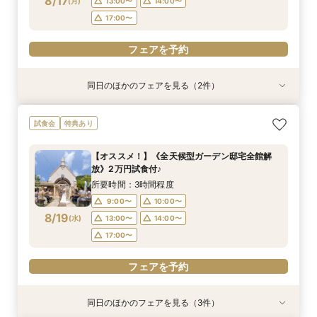
8/17
(
月
)
13:00〜
14:00〜
フェアを予約
フェアを予約
フェアを予約
フェアを予約
17:00〜
フェアを予約
同日のほかのフェアを見る（2件）
試食会
試食会
特典あり
特典あり
【オススメ！】《全天候型ガーデン邸宅全館解
ペットは家族☆大切な記念日を一緒に過ごすため
試食会
特典あり
放》2万円試食付♪
の相談会
所要時間：3時間程度
所要時間：3時間程度
【オススメ！】《全天候型ガーデン邸宅全館解
10:00〜
9:00〜
10:00〜
12:00〜
放》2万円試食付♪
8/17
8/17
(
(
月
月
)
)
14:00〜
13:00〜
14:00〜
所要時間：3時間程度
17:00〜
9:00〜
10:00〜
フェアを予約
8/19
(
水
)
13:00〜
14:00〜
フェアを予約
17:00〜
フェアを予約
同日のほかのフェアを見る（3件）
試食会
試食会
試食会
特典あり
特典あり
特典あり