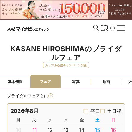
KASANE HIROSHIMAのブライダ
ルフェア
カップル応援キャンペーン対象
フェア
基本情報
写真
動画
プ
ブライダルフェアとは
2026年8月
平日
土日祝
月
火
水
木
金
土
日
10
11
12
13
14
15
16