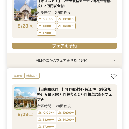
【オススメ！】《全天候型ガーデン邸宅全館解
所要時間：3時間程度
9:00〜
10:00〜
放》2万円試食付♪
9:00〜
10:00〜
8/27
8/27
(
(
木
木
)
)
13:00〜
14:00〜
所要時間：3時間程度
13:00〜
14:00〜
17:00〜
9:00〜
10:00〜
17:00〜
8/28
(
金
)
13:00〜
14:00〜
フェアを予約
17:00〜
フェアを予約
フェアを予約
同日のほかのフェアを見る（3件）
試食会
試食会
試食会
特典あり
特典あり
特典あり
【自由度抜群！】1日1組貸切×持込OK（持込無
【当館人気No.1】クチコミ高評価★2万円相当試
ペットは家族☆大切な記念日を一緒に過ごすため
試食会
特典あり
料）★最大80万円特典＆２万円相当試食付フェ
食×会場見学BIGフェア
の相談会
ア★
所要時間：3時間程度
所要時間：3時間程度
【自由度抜群！】1日1組貸切×持込OK（持込無
所要時間：3時間程度
10:00〜
9:00〜
10:00〜
12:00〜
料）★最大80万円特典＆２万円相当試食付フェ
9:00〜
10:00〜
8/28
8/28
8/28
ア★
(
(
(
金
金
金
)
)
)
14:00〜
13:00〜
14:00〜
13:00〜
14:00〜
所要時間：3時間程度
17:00〜
17:00〜
フェアを予約
9:00〜
10:00〜
8/29
(
土
)
フェアを予約
13:00〜
14:00〜
フェアを予約
17:00〜