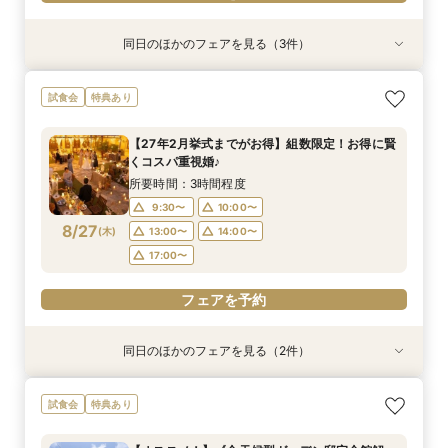
同日のほかのフェアを見る（3件）
試食会
試食会
試食会
特典あり
特典あり
特典あり
【当館人気No.1】クチコミ高評価★2万円相当試
【オススメ！】《全天候型ガーデン邸宅全館解
【準備も費用も安心サポート！】マタニティ＆パ
試食会
特典あり
食×会場見学BIGフェア
放》2万円試食付♪
パママ婚相談会
所要時間：3時間程度
所要時間：3時間程度
所要時間：3時間程度
【27年2月挙式までがお得】組数限定！お得に賢
10:00〜
9:00〜
9:00〜
10:00〜
10:00〜
12:00〜
くコスパ重視婚♪
8/26
8/26
8/26
(
(
(
水
水
水
)
)
)
14:00〜
13:00〜
13:00〜
14:00〜
14:00〜
所要時間：3時間程度
17:00〜
17:00〜
9:30〜
10:00〜
フェアを予約
8/27
(
木
)
13:00〜
14:00〜
フェアを予約
フェアを予約
17:00〜
フェアを予約
同日のほかのフェアを見る（2件）
試食会
試食会
特典あり
特典あり
【自由度抜群！】1日1組貸切×持込OK（持込無
【当館人気No.1】クチコミ高評価★2万円相当試
試食会
特典あり
料）★最大80万円特典＆２万円相当試食付フェ
食×会場見学BIGフェア
ア★
所要時間：3時間程度