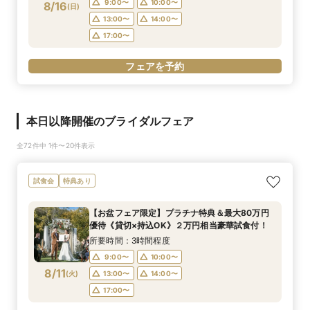
9:00〜
10:00〜
8/16
(
日
)
13:00〜
14:00〜
17:00〜
フェアを予約
本日以降開催のブライダルフェア
全72件中 1件〜20件表示
試食会
特典あり
【お盆フェア限定】プラチナ特典＆最大80万円
優待《貸切×持込OK》２万円相当豪華試食付！
所要時間：3時間程度
9:00〜
10:00〜
8/11
(
火
)
13:00〜
14:00〜
17:00〜