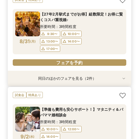
料）★最大80万円特典＆２万円相当試食付フェ
食×会場見学BIGフェア
放》2万円試食付♪
の相談会
パママ婚相談会
ア★
所要時間：3時間程度
所要時間：3時間程度
所要時間：3時間程度
所要時間：3時間程度
【27年2月挙式までがお得】組数限定！お得に賢
所要時間：3時間程度
10:00〜
10:00〜
9:00〜
9:00〜
10:00〜
10:00〜
12:00〜
12:00〜
くコスパ重視婚♪
9:00〜
10:00〜
8/30
8/30
8/30
8/30
8/30
(
(
(
(
(
日
日
日
日
日
)
)
)
)
)
14:00〜
14:00〜
13:00〜
13:00〜
14:00〜
14:00〜
所要時間：3時間程度
13:00〜
14:00〜
17:00〜
17:00〜
9:30〜
10:00〜
17:00〜
フェアを予約
フェアを予約
8/31
(
月
)
13:00〜
14:00〜
フェアを予約
フェアを予約
17:00〜
フェアを予約
フェアを予約
同日のほかのフェアを見る（2件）
試食会
試食会
特典あり
特典あり
【オススメ！】《全天候型ガーデン邸宅全館解
ペットは家族☆大切な記念日を一緒に過ごすため
試食会
特典あり
放》2万円試食付♪
の相談会
所要時間：3時間程度
所要時間：3時間程度
【準備も費用も安心サポート！】マタニティ＆パ
10:00〜
9:00〜
10:00〜
12:00〜
パママ婚相談会
8/31
8/31
(
(
月
月
)
)
14:00〜
13:00〜
14:00〜
所要時間：3時間程度
17:00〜
10:00〜
12:00〜
フェアを予約
9/2
(
水
)
14:00〜