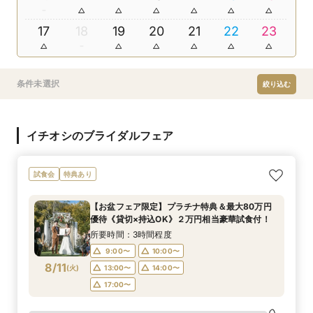
17
18
19
20
21
22
23
条件未選択
絞り込む
イチオシのブライダルフェア
試食会
特典あり
【お盆フェア限定】プラチナ特典＆最大80万円
優待《貸切×持込OK》２万円相当豪華試食付！
所要時間：3時間程度
9:00〜
10:00〜
8/11
(
火
)
13:00〜
14:00〜
17:00〜