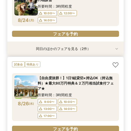
9:00〜
10:00〜
8/23
8/23
8/23
8/23
8/23
8/23
(
(
(
(
(
(
日
日
日
日
日
日
)
)
)
)
)
)
14:00〜
14:00〜
13:00〜
13:00〜
13:00〜
14:00〜
14:00〜
14:00〜
所要時間：3時間程度
13:00〜
14:00〜
17:00〜
17:00〜
17:00〜
10:00〜
12:00〜
17:00〜
フェアを予約
フェアを予約
8/24
(
月
)
14:00〜
フェアを予約
フェアを予約
フェアを予約
フェアを予約
フェアを予約
同日のほかのフェアを見る（2件）
試食会
試食会
特典あり
特典あり
【27年2月挙式までがお得】組数限定！お得に賢
【オススメ！】《全天候型ガーデン邸宅全館解
試食会
特典あり
くコスパ重視婚♪
放》2万円試食付♪
所要時間：3時間程度
所要時間：3時間程度
【自由度抜群！】1日1組貸切×持込OK（持込無
9:00〜
9:30〜
10:00〜
10:00〜
料）★最大80万円特典＆２万円相当試食付フェ
8/24
8/24
ア★
(
(
月
月
)
)
13:00〜
13:00〜
14:00〜
14:00〜
所要時間：3時間程度
17:00〜
17:00〜
9:00〜
10:00〜
8/26
(
水
)
フェアを予約
フェアを予約
13:00〜
14:00〜
17:00〜
フェアを予約