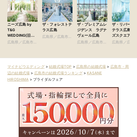
ニーズ広島 by
ザ・フォレストテ
ザ・プレミアムレ
ザ・リバーサ
T&G
ラス広島
ジデンス ラグナ
テラス広島ツ
WEDDING(旧
ヴェール広島
ズスクエア
広島県／広島市・
アーククラブ迎賓
広島県／広島市・
周辺
広島県／広島市・
広島県／広島
館 広島)
周辺
周辺
周辺
マイナビウエディング
>
結婚式場TOP
>
広島県の結婚式場
>
広島市・周
辺の結婚式場
>
広島市の結婚式場ランキング
>
KASANE
HIROSHIMA
>
ブライダルフェア