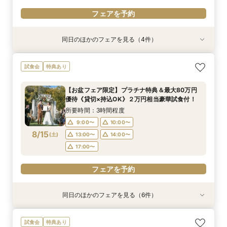
フェアを予約
フェアを予約
同日のほかのフェアを見る（4件）
試食会
試食会
試食会
試食会
特典あり
特典あり
特典あり
特典あり
【自由度抜群！】1日1組貸切×持込OK（持込無
【当館人気No.1】クチコミ高評価★2万円相当試
【オススメ！】《全天候型ガーデン邸宅全館解
【お盆フェア限定】プラチナ特典＆最大80万円
試食会
特典あり
料）★最大80万円特典＆２万円相当試食付フェ
食×会場見学BIGフェア
放》2万円試食付♪
優待《貸切×持込OK》２万円相当豪華試食付！
ア★
所要時間：3時間程度
所要時間：3時間程度
所要時間：3時間程度
【お盆フェア限定】プラチナ特典＆最大80万円
所要時間：3時間程度
9:00〜
9:00〜
9:00〜
10:00〜
10:00〜
10:00〜
優待《貸切×持込OK》２万円相当豪華試食付！
9:00〜
10:00〜
8/14
8/14
8/14
8/14
(
(
(
(
金
金
金
金
)
)
)
)
13:00〜
13:00〜
13:00〜
14:00〜
14:00〜
14:00〜
所要時間：3時間程度
13:00〜
14:00〜
17:00〜
17:00〜
17:00〜
9:00〜
10:00〜
17:00〜
8/15
(
土
)
13:00〜
14:00〜
フェアを予約
フェアを予約
フェアを予約
17:00〜
フェアを予約
フェアを予約
同日のほかのフェアを見る（6件）
試食会
試食会
試食会
試食会
試食会
試食会
特典あり
特典あり
特典あり
特典あり
特典あり
特典あり
【27年2月挙式までがお得】組数限定！お得に賢
【自由度抜群！】1日1組貸切×持込OK（持込無
【当館人気No.1】クチコミ高評価★2万円相当試
【オススメ！】《全天候型ガーデン邸宅全館解
ペットは家族☆大切な記念日を一緒に過ごすため
【準備も費用も安心サポート！】マタニティ＆パ
試食会
特典あり