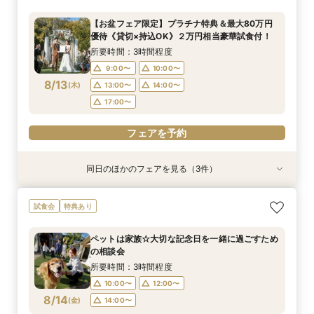
料）★最大80万円特典＆２万円相当試食付フェ
食×会場見学BIGフェア
パママ婚相談会
優待《貸切×持込OK》２万円相当豪華試食付！
ア★
所要時間：3時間程度
所要時間：3時間程度
所要時間：3時間程度
【お盆フェア限定】プラチナ特典＆最大80万円
所要時間：3時間程度
10:00〜
9:00〜
9:00〜
10:00〜
10:00〜
12:00〜
優待《貸切×持込OK》２万円相当豪華試食付！
9:00〜
10:00〜
8/12
8/12
8/12
8/12
(
(
(
(
水
水
水
水
)
)
)
)
14:00〜
13:00〜
13:00〜
14:00〜
14:00〜
所要時間：3時間程度
13:00〜
14:00〜
17:00〜
17:00〜
9:00〜
10:00〜
17:00〜
フェアを予約
8/13
(
木
)
13:00〜
14:00〜
フェアを予約
フェアを予約
17:00〜
フェアを予約
フェアを予約
同日のほかのフェアを見る（3件）
試食会
試食会
試食会
特典あり
特典あり
特典あり
【27年2月挙式までがお得】組数限定！お得に賢
【自由度抜群！】1日1組貸切×持込OK（持込無
【当館人気No.1】クチコミ高評価★2万円相当試
試食会
特典あり
くコスパ重視婚♪
料）★最大80万円特典＆２万円相当試食付フェ
食×会場見学BIGフェア
ア★
所要時間：3時間程度
所要時間：3時間程度
ペットは家族☆大切な記念日を一緒に過ごすため
所要時間：3時間程度
9:00〜
9:30〜
10:00〜
10:00〜
の相談会
9:00〜
10:00〜
8/13
8/13
8/13
(
(
(
木
木
木
)
)
)
13:00〜
13:00〜
14:00〜
14:00〜
所要時間：3時間程度
13:00〜
14:00〜
17:00〜
17:00〜
10:00〜
12:00〜
17:00〜
8/14
(
金
)
14:00〜
フェアを予約
フェアを予約