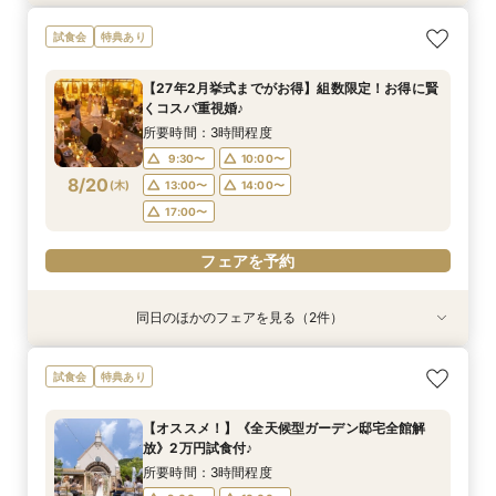
【自由度抜群！】1日1組貸切×持込OK（持込無
【当館人気No.1】クチコミ高評価★2万円相当試
【準備も費用も安心サポート！】マタニティ＆パ
試食会
特典あり
料）★最大80万円特典＆２万円相当試食付フェ
食×会場見学BIGフェア
パママ婚相談会
ア★
所要時間：3時間程度
所要時間：3時間程度
【27年2月挙式までがお得】組数限定！お得に賢
所要時間：3時間程度
10:00〜
9:00〜
10:00〜
12:00〜
くコスパ重視婚♪
9:00〜
10:00〜
8/19
8/19
8/19
(
(
(
水
水
水
)
)
)
14:00〜
13:00〜
14:00〜
所要時間：3時間程度
13:00〜
14:00〜
17:00〜
9:30〜
10:00〜
17:00〜
フェアを予約
8/20
(
木
)
13:00〜
14:00〜
フェアを予約
17:00〜
フェアを予約
フェアを予約
同日のほかのフェアを見る（2件）
試食会
試食会
特典あり
特典あり
【自由度抜群！】1日1組貸切×持込OK（持込無
【当館人気No.1】クチコミ高評価★2万円相当試
試食会
特典あり
料）★最大80万円特典＆２万円相当試食付フェ
食×会場見学BIGフェア
ア★
所要時間：3時間程度
【オススメ！】《全天候型ガーデン邸宅全館解
所要時間：3時間程度
9:00〜
10:00〜
放》2万円試食付♪
9:00〜
10:00〜
8/20
8/20
(
(
木
木
)
)
13:00〜
14:00〜
所要時間：3時間程度
13:00〜
14:00〜
17:00〜