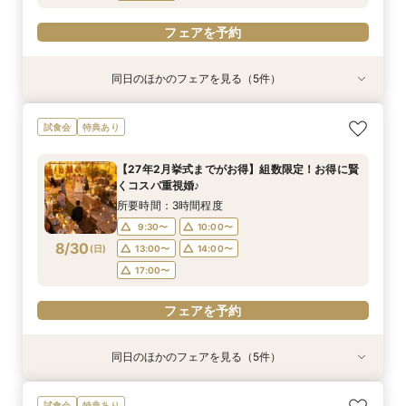
フェアを予約
同日のほかのフェアを見る（5件）
試食会
試食会
試食会
試食会
試食会
特典あり
特典あり
特典あり
特典あり
特典あり
【27年2月挙式までがお得】組数限定！お得に賢
【当館人気No.1】クチコミ高評価★2万円相当試
【オススメ！】《全天候型ガーデン邸宅全館解
ペットは家族☆大切な記念日を一緒に過ごすため
【準備も費用も安心サポート！】マタニティ＆パ
試食会
特典あり
くコスパ重視婚♪
食×会場見学BIGフェア
放》2万円試食付♪
の相談会
パママ婚相談会
所要時間：3時間程度
所要時間：3時間程度
所要時間：3時間程度
所要時間：3時間程度
所要時間：3時間程度
【27年2月挙式までがお得】組数限定！お得に賢
10:00〜
10:00〜
9:00〜
9:00〜
9:30〜
10:00〜
10:00〜
10:00〜
12:00〜
12:00〜
くコスパ重視婚♪
8/29
8/29
8/29
8/29
8/29
(
(
(
(
(
土
土
土
土
土
)
)
)
)
)
14:00〜
14:00〜
13:00〜
13:00〜
13:00〜
14:00〜
14:00〜
14:00〜
所要時間：3時間程度
17:00〜
17:00〜
17:00〜
9:30〜
10:00〜
フェアを予約
フェアを予約
8/30
(
日
)
13:00〜
14:00〜
フェアを予約
フェアを予約
フェアを予約
17:00〜
フェアを予約
同日のほかのフェアを見る（5件）
試食会
試食会
試食会
試食会
試食会
特典あり
特典あり
特典あり
特典あり
特典あり
【自由度抜群！】1日1組貸切×持込OK（持込無
【当館人気No.1】クチコミ高評価★2万円相当試
【オススメ！】《全天候型ガーデン邸宅全館解
ペットは家族☆大切な記念日を一緒に過ごすため
【準備も費用も安心サポート！】マタニティ＆パ
試食会
特典あり