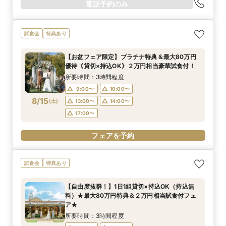
電話予約のみ
試食会
特典あり
【お盆フェア限定】プラチナ特典＆最大80万円
優待《貸切×持込OK》２万円相当豪華試食付！
所要時間：3時間程度
9:00〜
10:00〜
8/15
(
土
)
13:00〜
14:00〜
17:00〜
フェアを予約
試食会
特典あり
【自由度抜群！】1日1組貸切×持込OK（持込無
料）★最大80万円特典＆２万円相当試食付フェ
ア★
所要時間：3時間程度