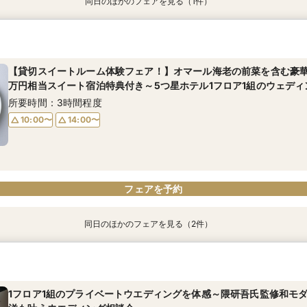
同日のほかのフェアを見る（1件）
1フロア1組のプライベートウエディングを体感～隈研吾氏監修和モ
洋も叶うウエディング相談会
所要時間：2時間程度
【貸切スイートルーム体験フェア！】オマール海老の前菜を含む豪華
万円相当スイート宿泊特典付き～5つ星ホテル1フロア1組のウェディ
10:00〜
14:00〜
所要時間：3時間程度
10:00〜
14:00〜
フェアを予約
フェアを予約
同日のほかのフェアを見る（2件）
【教会式をご検討の方へ】提携チャペル「南青山ル・アンジェ教会」
1フロア1組のプライベートウエディングを体感～隈研吾氏監修和モ
ル1フロア1組プライベートウエディング
洋も叶うウエディング相談会
所要時間：2時間程度
所要時間：2時間程度
1フロア1組のプライベートウエディングを体感～隈研吾氏監修和モ