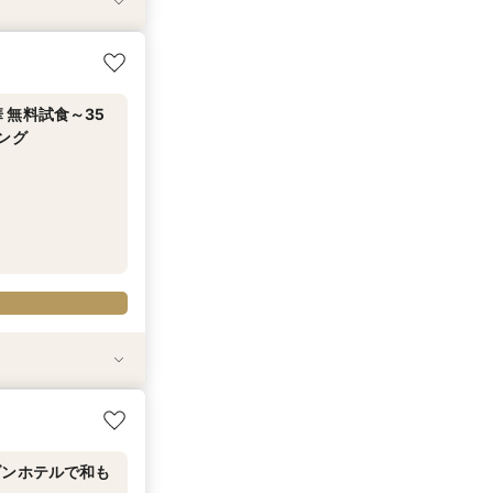
ダンホテルで和も
 無料試食～35
ング
挙式×5つ星ホテ
ダンホテルで和も
ダンホテルで和も