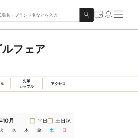
ダルフェア
先輩

ャル
アクセス
カップル
年10月
平日
土日祝
火
水
木
金
土
日