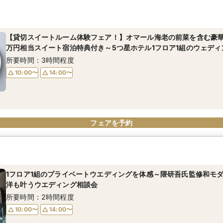
1フロア1組のプライベートウエディングを体感～隈研吾氏監修和モ
洋も叶うウエディング相談会
所要時間：2時間程度
【貸切スイートルーム体験フェア！】オマール海老の前菜を含む豪華
万円相当スイート宿泊特典付き～5つ星ホテル1フロア1組のウェディ
10:00〜
14:00〜
所要時間：3時間程度
10:00〜
14:00〜
フェアを予約
フェアを予約
1フロア1組のプライベートウエディングを体感～隈研吾氏監修和モ
洋も叶うウエディング相談会
所要時間：2時間程度
10:00〜
14:00〜