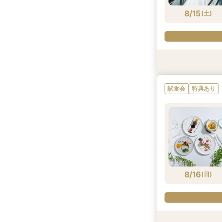
8/15
(
土
)
特典あり
試食会
特典あり
試食会
特典あり
8/15
8/15
(
(
土
土
)
)
8/16
(
日
)