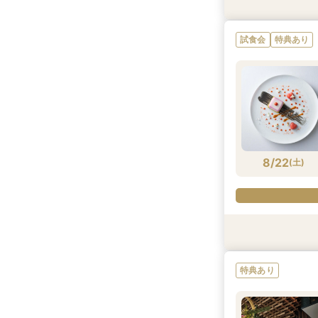
特典あり
試食会
特典あり
8/16
(
日
)
8/22
(
土
)
特典あり
特典あり
特典あり