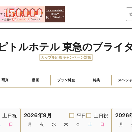
ピトルホテル 東急のブライ
カップル応援キャンペーン対象
写真
動画
プラン料金
特典
スペシ
2026年9月
2026
土日祝
平日
土日祝
土
日
月
火
水
木
金
土
日
月