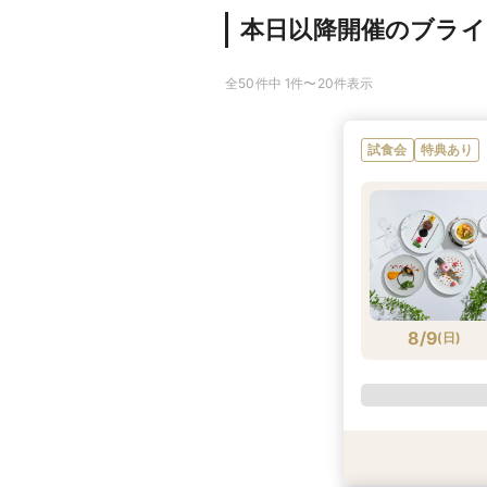
本日以降開催のブラ
全50件中 1件〜20件表示
試食会
特典あり
8/9
(
日
)
特典あり