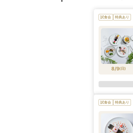
試食会
特典あり
8/9
(
日
)
試食会
特典あり