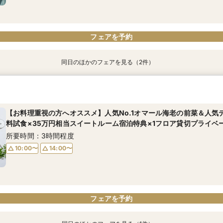
フェアを予約
同日のほかのフェアを見る（2件）
【教会式をご検討の方へ】提携チャペル「南青山ル・アンジェ教会」
【貸切スイートルーム体験フェア！】オマール海老の前菜を含む豪華
ル1フロア1組プライベートウエディング
万円相当スイート宿泊特典付き～5つ星ホテル1フロア1組のウェディ
所要時間：2時間程度
所要時間：3時間程度
【お料理重視の方へオススメ】人気No.1オマール海老の前菜＆人気
料試食×35万円相当スイートルーム宿泊特典×1フロア貸切プライベ
10:00〜
10:00〜
14:00〜
14:00〜
所要時間：3時間程度
16:00〜
10:00〜
14:00〜
フェアを予約
フェアを予約
フェアを予約