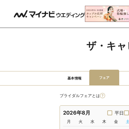
ザ・キャ
フェア
基本情報
ブライダルフェアとは
2026年8月
平日
月
火
水
木
金