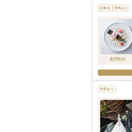
試食会
特典あり
8/9
(
日
)
8/11
(
火
)
特典あり