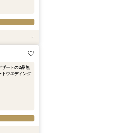
挙式×5つ星ホテ
 無料試食～35
ング
デザートの2品無
ートウエディング