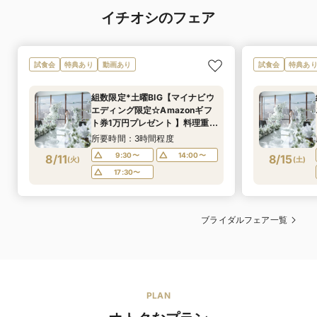
※「マイナビ限定特典」は、マイナビウエディング経由で会場の見
イチオシのフェア
学・フェア参加予約やお問い合わせをしていただいた場合にのみ適
用されます。
試食会
特典あり
動画あり
試食会
特典あ
組数限定*土曜BIG【マイナビウ
エディング限定☆Amazonギフ
ト券1万円プレゼント 】料理重視
おススメ*国産牛食べ比べ×サー
所要時間：3時間程度
モン・真鯛贅沢5品試食｜VIPに
9:30〜
14:00〜
8/11
8/15
(
火
)
(
土
)
愛された上質おもてなし体験
17:30〜
フェア
ブライダルフェア一覧
PLAN