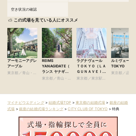
空き状況の確認
この式場を見ている人にオススメ
アーモニーアグレ
REIMS
ラグナヴェール
ルミヴェール
アーブル
YANAGIDATE（
ＴＯＫＹＯ（ＬＡ
TOKYO
ランス ヤナギダ
ＧＵＮＡＶＥＩＬ
東京都／青山・表
東京都／品川
テ）
ＴＯＫＹＯ）
参道・渋谷・原宿
東京都／青山・表
東京都／東京駅・
黒・浜松町・
参道・渋谷・原宿
皇居周辺
谷
マイナビウエディング
>
結婚式場TOP
>
東京都の結婚式場
>
銀座の結婚
式場
>
銀座の結婚式場ランキング
>
CITY CLUB OF TOKYO
>
特典