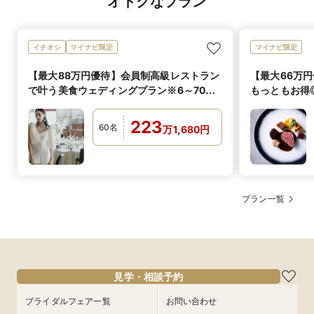
オトクなプラン
イチオシ
マイナビ限定
マイナビ限定
【最大88万円優待】会員制高級レストラン
【最大66万円
で叶う美食ウェディングプラン※6～70名
もっともお得
OK
OK
223
60
名
万
1,680
円
プラン一覧
見学・相談予約
ブライダルフェア一覧
お問い合わせ