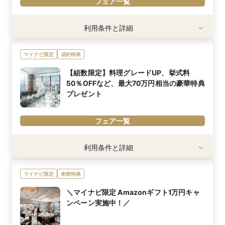
フェア一覧
利用条件
利用条件と詳細
※今月末までにご来館の方限定
※新郎新婦様で3時間のブライダルフェアに参加できる方
マイナビ限定
成約特典
※レストランチケットとの併用不可
内容詳細
【組数限定】料理グレードUP、挙式料
有名シェフが手掛けるサーモンのミキュイ・真鯛のロースト・国産
50％OFFなど、最大70万円相当の豪華特典
牛ロースなど絶品試食をご用意。各界のエグゼクティブの舌をうな
プレゼント
らせてきた会員制レストランの最高級フレンチをご堪能ください。
※「マイナビ限定特典」は、マイナビウエディング経由で会場の見
学・フェア参加予約やお問い合わせをしていただいた場合にのみ適
フェア一覧
用されます。
利用条件
利用条件と詳細
※今月末までにご来館の方限定
マイナビ限定
来館特典
内容詳細
料理グレードUP、挙式料50％OFF、写真・装花など、最大70万円
＼マイナビ限定 Amazonギフト1万円キャ
相当の豪華特典を組数限定でプレゼント
ンペーン実施中！／
※「マイナビ限定特典」は、マイナビウエディング経由で会場の見
学・フェア参加予約やお問い合わせをしていただいた場合にのみ適