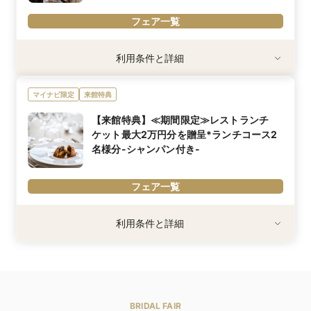
用されます。
フェア一覧
利用条件
利用条件と詳細
※特定のフェアよりご予約をお願いします。
※Amazonギフトお渡し条件：当館初めての参加、3時間のフェア
マイナビ限定
来館特典
参加、新郎新婦お二人での参加
※当グループ1件目の場合お渡し
【来館特典】≪期間限定≫レストランチ
内容詳細
ケット最大2万円分を贈呈*ランチコース2
【マイナビウエディング限定☆Amazonギフト券1万円プレゼン
名様分-シャンパン付き-
ト】
おふたりにぴったりな演出やプランをご提案＆豪華試食を楽しめる
フェア一覧
フェアを開催中。
さらに会場に来てくれたおふたりに特別にAmazonギフト1万円プ
レゼント！
利用条件
利用条件と詳細
「Amazonギフトプレゼント」のタイトルのフェアよりご予約くだ
※今月末までにご来館の方限定
さい※条件有
※新郎新婦様で3時間のブライダルフェアに参加できる方
※「マイナビ限定特典」は、マイナビウエディング経由で会場の見
※試食との併用不可
学・フェア参加予約やお問い合わせをしていただいた場合にのみ適
用されます。
内容詳細
各界のエグゼクティブの舌をうならせてきた会員制レストランの最
BRIDAL FAIR
高級フレンチをご堪能ください。