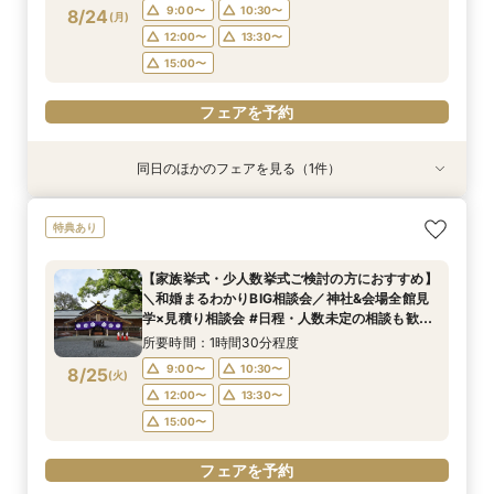
15:00〜
9:00〜
10:30〜
8/24
(
月
)
12:00〜
13:30〜
フェアを予約
15:00〜
フェアを予約
同日のほかのフェアを見る（1件）
特典あり
＼マイナビ限定！和婚まるわかりBIG相談会／神
特典あり
社&会場全館見学×見積り相談会#日程・人数未定
の相談も歓迎◎
【家族挙式・少人数挙式ご検討の方におすすめ】
所要時間：1時間30分程度
＼和婚まるわかりBIG相談会／神社&会場全館見
9:00〜
10:30〜
8/24
学×見積り相談会 #日程・人数未定の相談も歓迎
(
月
)
◎
12:00〜
13:30〜
所要時間：1時間30分程度
15:00〜
9:00〜
10:30〜
8/25
(
火
)
12:00〜
13:30〜
フェアを予約
15:00〜
フェアを予約