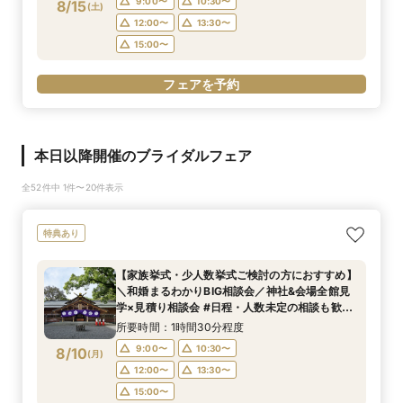
9:00〜
10:30〜
8/15
(
土
)
12:00〜
13:30〜
15:00〜
フェアを予約
本日以降開催のブライダルフェア
全52件中 1件〜20件表示
特典あり
【家族挙式・少人数挙式ご検討の方におすすめ】
＼和婚まるわかりBIG相談会／神社&会場全館見
学×見積り相談会 #日程・人数未定の相談も歓迎
◎
所要時間：1時間30分程度
9:00〜
10:30〜
8/10
(
月
)
12:00〜
13:30〜
15:00〜