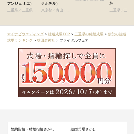
アンジェ ミエ）
クホテル）
荘
域
三重県／三重県全
東京都／青山・表
三重県／三重
域
参道・渋谷・原宿
域
マイナビウエディング
>
結婚式場TOP
>
三重県の結婚式場
>
伊勢の結婚
式場ランキング
>
猿田彦神社
>
ブライダルフェア
婚約指輪・結婚指輪さがし
結婚式場さがし