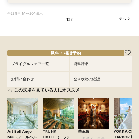
＼マイナビ限定！和婚まるわかりBIG相談会／神
全52件中 1件〜20件表示
社&会場全館見学×見積り相談会#日程・人数未定
次へ
1
2
3
の相談も歓迎◎
所要時間：1時間30分程度
9:00〜
10:30〜
8/29
(
土
)
12:00〜
13:30〜
15:00〜
見学・相談予約
ブライダルフェア一覧
資料請求
フェアを予約
お問い合わせ
空き状況の確認
この式場を見ている人にオススメ
Art Bell Ange
TRUNK
華王殿
YOKKAICHI
Mie（アールベル
HOTEL（トラン
HARBOR 尾
三重県／三重県全