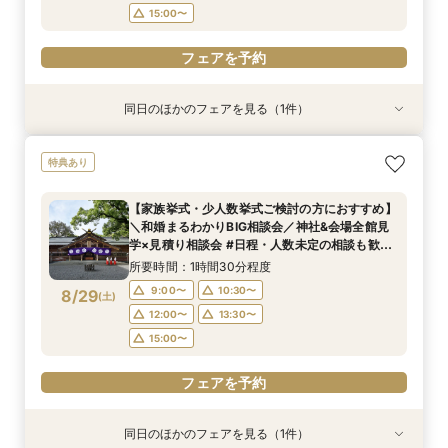
フェアを予約
15:00〜
フェアを予約
同日のほかのフェアを見る（1件）
特典あり
＼マイナビ限定！和婚まるわかりBIG相談会／神
特典あり
社&会場全館見学×見積り相談会#日程・人数未定
の相談も歓迎◎
【家族挙式・少人数挙式ご検討の方におすすめ】
所要時間：1時間30分程度
＼和婚まるわかりBIG相談会／神社&会場全館見
9:00〜
10:30〜
8/28
学×見積り相談会 #日程・人数未定の相談も歓迎
(
金
)
◎
12:00〜
13:30〜
所要時間：1時間30分程度
15:00〜
9:00〜
10:30〜
8/29
(
土
)
12:00〜
13:30〜
フェアを予約
15:00〜
フェアを予約
同日のほかのフェアを見る（1件）
特典あり