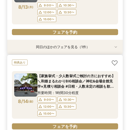
15:00〜
9:00〜
10:30〜
8/13
(
木
)
12:00〜
13:30〜
フェアを予約
15:00〜
フェアを予約
同日のほかのフェアを見る（1件）
特典あり
＼マイナビ限定！和婚まるわかりBIG相談会／神
特典あり
社&会場全館見学×見積り相談会#日程・人数未定
の相談も歓迎◎
【家族挙式・少人数挙式ご検討の方におすすめ】
所要時間：1時間30分程度
＼和婚まるわかりBIG相談会／神社&会場全館見
9:00〜
10:30〜
8/13
学×見積り相談会 #日程・人数未定の相談も歓迎
(
木
)
◎
12:00〜
13:30〜
所要時間：1時間30分程度
15:00〜
9:00〜
10:30〜
8/14
(
金
)
12:00〜
13:30〜
フェアを予約
15:00〜
フェアを予約