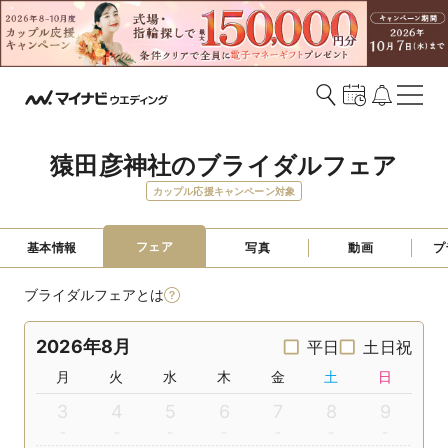
猿田彦神社のブライダルフェア
カップル応援キャンペーン対象
フェア
基本情報
写真
動画
プ
ブライダルフェアとは
2026年8月
平日
土日祝
月
火
水
木
金
土
日
3
4
5
6
7
8
9