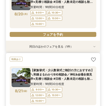
9:00〜
10:30〜
8/19
学×見積り相談会 #日程・人数未定の相談も歓迎
(
水
)
◎
12:00〜
13:30〜
所要時間：1時間30分程度
15:00〜
9:00〜
10:30〜
8/20
(
木
)
12:00〜
13:30〜
フェアを予約
15:00〜
フェアを予約
同日のほかのフェアを見る（1件）
特典あり
＼マイナビ限定！和婚まるわかりBIG相談会／神
特典あり
社&会場全館見学×見積り相談会#日程・人数未定
の相談も歓迎◎
【家族挙式・少人数挙式ご検討の方におすすめ】
所要時間：1時間30分程度
＼和婚まるわかりBIG相談会／神社&会場全館見
9:00〜
10:30〜
8/20
学×見積り相談会 #日程・人数未定の相談も歓迎
(
木
)
◎
12:00〜
13:30〜
所要時間：1時間30分程度
15:00〜
9:00〜
10:30〜
8/21
(
金
)
12:00〜
13:30〜
フェアを予約
15:00〜