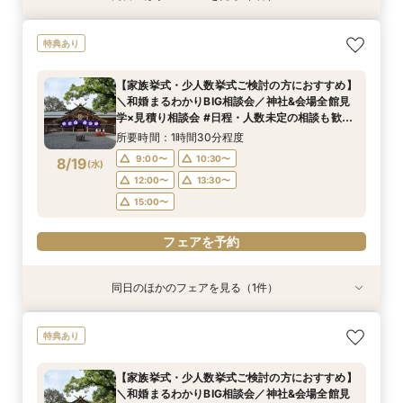
＼マイナビ限定！和婚まるわかりBIG相談会／神
特典あり
社&会場全館見学×見積り相談会#日程・人数未定
の相談も歓迎◎
【家族挙式・少人数挙式ご検討の方におすすめ】
所要時間：1時間30分程度
＼和婚まるわかりBIG相談会／神社&会場全館見
9:00〜
10:30〜
8/18
学×見積り相談会 #日程・人数未定の相談も歓迎
(
火
)
◎
12:00〜
13:30〜
所要時間：1時間30分程度
15:00〜
9:00〜
10:30〜
8/19
(
水
)
12:00〜
13:30〜
フェアを予約
15:00〜
フェアを予約
同日のほかのフェアを見る（1件）
特典あり
＼マイナビ限定！和婚まるわかりBIG相談会／神
特典あり
社&会場全館見学×見積り相談会#日程・人数未定
の相談も歓迎◎
【家族挙式・少人数挙式ご検討の方におすすめ】
所要時間：1時間30分程度
＼和婚まるわかりBIG相談会／神社&会場全館見