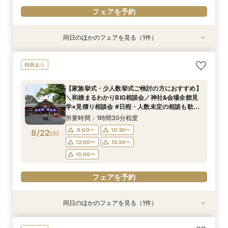
フェアを予約
同日のほかのフェアを見る（1件）
特典あり
＼マイナビ限定！和婚まるわかりBIG相談会／神
特典あり
社&会場全館見学×見積り相談会#日程・人数未定
の相談も歓迎◎
【家族挙式・少人数挙式ご検討の方におすすめ】
所要時間：1時間30分程度
＼和婚まるわかりBIG相談会／神社&会場全館見
9:00〜
10:30〜
8/21
学×見積り相談会 #日程・人数未定の相談も歓迎
(
金
)
◎
12:00〜
13:30〜
所要時間：1時間30分程度
15:00〜
9:00〜
10:30〜
8/22
(
土
)
12:00〜
13:30〜
フェアを予約
15:00〜
フェアを予約
同日のほかのフェアを見る（1件）
特典あり
＼マイナビ限定！和婚まるわかりBIG相談会／神