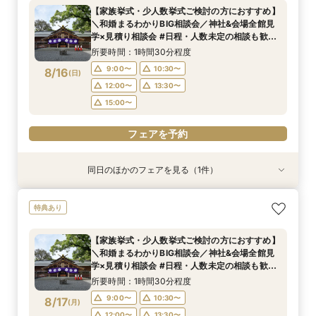
の相談も歓迎◎
【家族挙式・少人数挙式ご検討の方におすすめ】
所要時間：1時間30分程度
＼和婚まるわかりBIG相談会／神社&会場全館見
9:00〜
10:30〜
8/15
学×見積り相談会 #日程・人数未定の相談も歓迎
(
土
)
◎
12:00〜
13:30〜
所要時間：1時間30分程度
15:00〜
9:00〜
10:30〜
8/16
(
日
)
12:00〜
13:30〜
フェアを予約
15:00〜
フェアを予約
同日のほかのフェアを見る（1件）
特典あり
＼マイナビ限定！和婚まるわかりBIG相談会／神
特典あり
社&会場全館見学×見積り相談会#日程・人数未定
の相談も歓迎◎
【家族挙式・少人数挙式ご検討の方におすすめ】
所要時間：1時間30分程度
＼和婚まるわかりBIG相談会／神社&会場全館見
9:00〜
10:30〜
8/16
学×見積り相談会 #日程・人数未定の相談も歓迎
(
日
)
◎
12:00〜
13:30〜
所要時間：1時間30分程度
15:00〜
9:00〜
10:30〜
8/17
(
月
)
12:00〜
13:30〜