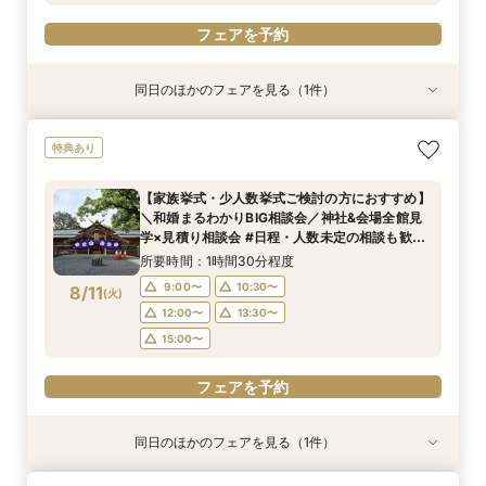
フェアを予約
同日のほかのフェアを見る（1件）
特典あり
＼マイナビ限定！和婚まるわかりBIG相談会／神
特典あり
社&会場全館見学×見積り相談会#日程・人数未定
の相談も歓迎◎
【家族挙式・少人数挙式ご検討の方におすすめ】
所要時間：1時間30分程度
＼和婚まるわかりBIG相談会／神社&会場全館見
9:00〜
10:30〜
8/10
学×見積り相談会 #日程・人数未定の相談も歓迎
(
月
)
◎
12:00〜
13:30〜
所要時間：1時間30分程度
15:00〜
9:00〜
10:30〜
8/11
(
火
)
12:00〜
13:30〜
フェアを予約
15:00〜
フェアを予約
同日のほかのフェアを見る（1件）
特典あり