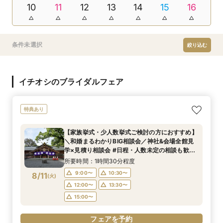
10
11
12
13
14
15
16
条件未選択
絞り込む
イチオシのブライダルフェア
特典あり
【家族挙式・少人数挙式ご検討の方におすすめ】
＼和婚まるわかりBIG相談会／神社&会場全館見
学×見積り相談会 #日程・人数未定の相談も歓迎
◎
所要時間：1時間30分程度
9:00〜
10:30〜
8/11
(
火
)
12:00〜
13:30〜
15:00〜
フェアを予約