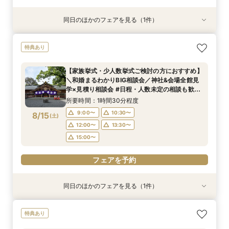
同日のほかのフェアを見る（1件）
特典あり
＼マイナビ限定！和婚まるわかりBIG相談会／神
特典あり
社&会場全館見学×見積り相談会#日程・人数未定
の相談も歓迎◎
【家族挙式・少人数挙式ご検討の方におすすめ】
所要時間：1時間30分程度
＼和婚まるわかりBIG相談会／神社&会場全館見
9:00〜
10:30〜
8/14
学×見積り相談会 #日程・人数未定の相談も歓迎
(
金
)
◎
12:00〜
13:30〜
所要時間：1時間30分程度
15:00〜
9:00〜
10:30〜
8/15
(
土
)
12:00〜
13:30〜
フェアを予約
15:00〜
フェアを予約
同日のほかのフェアを見る（1件）
特典あり
＼マイナビ限定！和婚まるわかりBIG相談会／神
特典あり
社&会場全館見学×見積り相談会#日程・人数未定