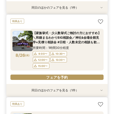
同日のほかのフェアを見る（1件）
特典あり
＼マイナビ限定！和婚まるわかりBIG相談会／神
特典あり
社&会場全館見学×見積り相談会#日程・人数未定
の相談も歓迎◎
【家族挙式・少人数挙式ご検討の方におすすめ】
所要時間：1時間30分程度
＼和婚まるわかりBIG相談会／神社&会場全館見
9:00〜
10:30〜
8/25
学×見積り相談会 #日程・人数未定の相談も歓迎
(
火
)
◎
12:00〜
13:30〜
所要時間：1時間30分程度
15:00〜
9:00〜
10:30〜
8/26
(
水
)
12:00〜
13:30〜
フェアを予約
15:00〜
フェアを予約
同日のほかのフェアを見る（1件）
特典あり
＼マイナビ限定！和婚まるわかりBIG相談会／神
特典あり
社&会場全館見学×見積り相談会#日程・人数未定
の相談も歓迎◎