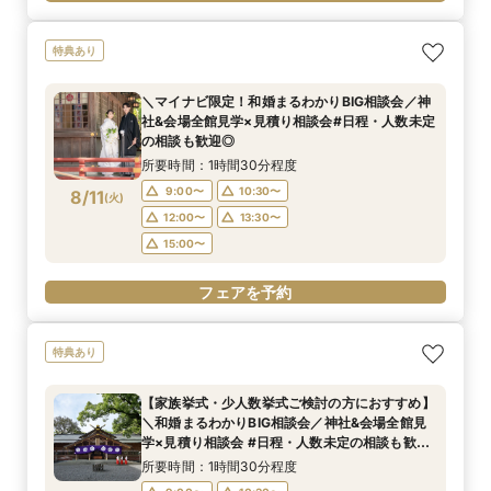
特典あり
＼マイナビ限定！和婚まるわかりBIG相談会／神
社&会場全館見学×見積り相談会#日程・人数未定
の相談も歓迎◎
所要時間：1時間30分程度
9:00〜
10:30〜
8/11
(
火
)
12:00〜
13:30〜
15:00〜
フェアを予約
特典あり
【家族挙式・少人数挙式ご検討の方におすすめ】
＼和婚まるわかりBIG相談会／神社&会場全館見
学×見積り相談会 #日程・人数未定の相談も歓迎
◎
所要時間：1時間30分程度