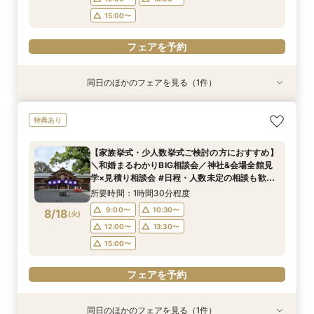
フェアを予約
15:00〜
フェアを予約
同日のほかのフェアを見る（1件）
特典あり
＼マイナビ限定！和婚まるわかりBIG相談会／神
特典あり
社&会場全館見学×見積り相談会#日程・人数未定
の相談も歓迎◎
【家族挙式・少人数挙式ご検討の方におすすめ】
所要時間：1時間30分程度
＼和婚まるわかりBIG相談会／神社&会場全館見
9:00〜
10:30〜
8/17
学×見積り相談会 #日程・人数未定の相談も歓迎
(
月
)
◎
12:00〜
13:30〜
所要時間：1時間30分程度
15:00〜
9:00〜
10:30〜
8/18
(
火
)
12:00〜
13:30〜
フェアを予約
15:00〜
フェアを予約
同日のほかのフェアを見る（1件）
特典あり