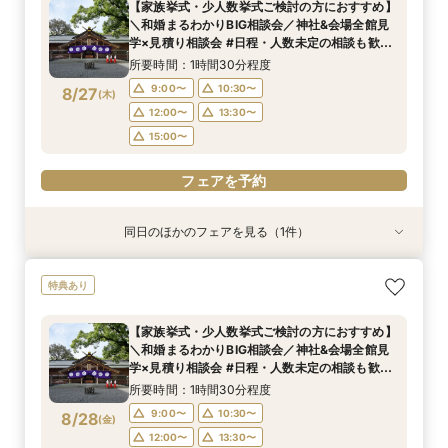
【家族挙式・少人数挙式ご検討の方におすすめ】
所要時間：1時間30分程度
＼和婚まるわかりBIG相談会／神社&会場全館見
9:00〜
10:30〜
8/26
学×見積り相談会 #日程・人数未定の相談も歓迎
(
水
)
◎
12:00〜
13:30〜
所要時間：1時間30分程度
15:00〜
9:00〜
10:30〜
8/27
(
木
)
12:00〜
13:30〜
フェアを予約
15:00〜
フェアを予約
同日のほかのフェアを見る（1件）
特典あり
＼マイナビ限定！和婚まるわかりBIG相談会／神
特典あり
社&会場全館見学×見積り相談会#日程・人数未定
の相談も歓迎◎
【家族挙式・少人数挙式ご検討の方におすすめ】
所要時間：1時間30分程度
＼和婚まるわかりBIG相談会／神社&会場全館見
9:00〜
10:30〜
8/27
学×見積り相談会 #日程・人数未定の相談も歓迎
(
木
)
◎
12:00〜
13:30〜
所要時間：1時間30分程度
15:00〜
9:00〜
10:30〜
8/28
(
金
)
12:00〜
13:30〜