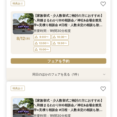
＼マイナビ限定！和婚まるわかりBIG相談会／神
特典あり
社&会場全館見学×見積り相談会#日程・人数未定
の相談も歓迎◎
【家族挙式・少人数挙式ご検討の方におすすめ】
所要時間：1時間30分程度
＼和婚まるわかりBIG相談会／神社&会場全館見
9:00〜
10:30〜
8/11
学×見積り相談会 #日程・人数未定の相談も歓迎
(
火
)
◎
12:00〜
13:30〜
所要時間：1時間30分程度
15:00〜
9:00〜
10:30〜
8/12
(
水
)
12:00〜
13:30〜
フェアを予約
15:00〜
フェアを予約
同日のほかのフェアを見る（1件）
特典あり
＼マイナビ限定！和婚まるわかりBIG相談会／神
特典あり
社&会場全館見学×見積り相談会#日程・人数未定
の相談も歓迎◎
【家族挙式・少人数挙式ご検討の方におすすめ】
所要時間：1時間30分程度
＼和婚まるわかりBIG相談会／神社&会場全館見
9:00〜
10:30〜
8/12
学×見積り相談会 #日程・人数未定の相談も歓迎
(
水
)
◎
12:00〜
13:30〜
所要時間：1時間30分程度