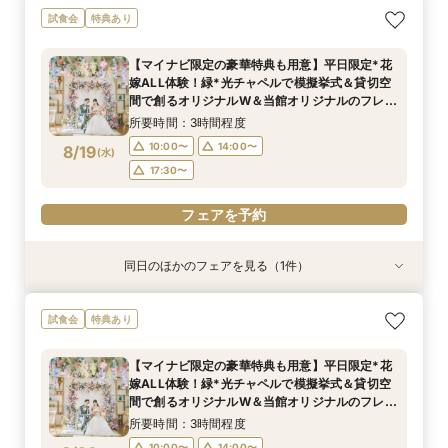
【マイナビ限定*カジュアル派に人気】1.5次会や
短期間でも理想が叶う◆安心サポート×豪華特典
【ゲスト満足◎】絶品料理×オープンキッチン演
試食会
特典あり
パーティスタイルを検討中の方へ｜貸切邸宅で叶
付フェア
出＊豪華4万試食
う自由な一日をご提案×4万試食体験*BIGフェア
所要時間：3時間程度
所要時間：3時間程度
【マイナビ限定の豪華特典も用意】平日限定*花
所要時間：3時間程度
9:00〜
9:00〜
13:30〜
13:30〜
嫁ALL体験！緑*光チャペルで模擬挙式＆貸切空
9:00〜
13:30〜
8/16
8/16
8/16
間で創るオリジナルW＆当館オリジナルのフレン
(
(
(
日
日
日
)
)
)
18:00〜
18:00〜
チ×日本料理の融合料理も体験できる贅沢試食会
18:00〜
所要時間：3時間程度
へご招待
フェアを予約
フェアを予約
10:00〜
14:00〜
8/19
(
水
)
フェアを予約
17:30〜
フェアを予約
同日のほかのフェアを見る（1件）
試食会
特典あり
【マイナビ限定の豪華特典も用意】初見学にお勧
試食会
特典あり
め◎緑溢れるチャペルや貸切ができるパーティ会
場など全館見学ツアー×贅沢試食×1stステップ相
【マイナビ限定の豪華特典も用意】平日限定*花
談会で見積もりや特典などについて詳しく知れる
所要時間：3時間程度
嫁ALL体験！緑*光チャペルで模擬挙式＆貸切空
《安心》フェアを開催
10:00〜
14:00〜
8/19
間で創るオリジナルW＆当館オリジナルのフレン
(
水
)
チ×日本料理の融合料理も体験できる贅沢試食会
17:30〜
所要時間：3時間程度
へご招待
10:00〜
14:00〜