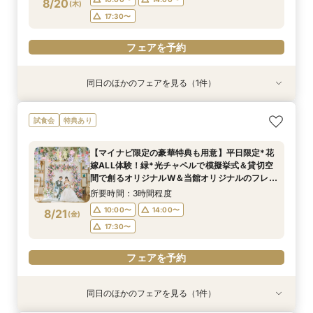
8/20
(
木
)
フェアを予約
17:30〜
フェアを予約
同日のほかのフェアを見る（1件）
試食会
特典あり
【マイナビ限定の豪華特典も用意】初見学にお勧
試食会
特典あり
め◎緑溢れるチャペルや貸切ができるパーティ会
場など全館見学ツアー×贅沢試食×1stステップ相
【マイナビ限定の豪華特典も用意】平日限定*花
談会で見積もりや特典などについて詳しく知れる
所要時間：3時間程度
嫁ALL体験！緑*光チャペルで模擬挙式＆貸切空
《安心》フェアを開催
10:00〜
14:00〜
8/20
間で創るオリジナルW＆当館オリジナルのフレン
(
木
)
チ×日本料理の融合料理も体験できる贅沢試食会
17:30〜
所要時間：3時間程度
へご招待
10:00〜
14:00〜
8/21
(
金
)
フェアを予約
17:30〜
フェアを予約
同日のほかのフェアを見る（1件）
試食会
特典あり