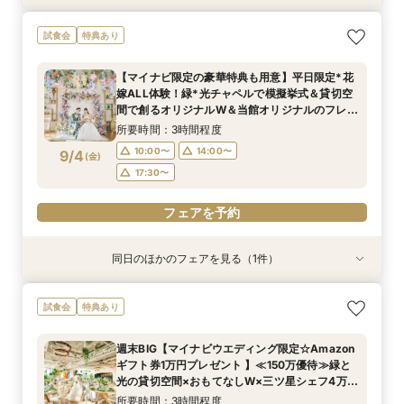
【マイナビ限定の豪華特典も用意】初見学にお勧
試食会
特典あり
め◎緑溢れるチャペルや貸切ができるパーティ会
場など全館見学ツアー×贅沢試食×1stステップ相
【マイナビ限定の豪華特典も用意】平日限定*花
談会で見積もりや特典などについて詳しく知れる
所要時間：3時間程度
嫁ALL体験！緑*光チャペルで模擬挙式＆貸切空
《安心》フェアを開催
10:00〜
14:00〜
9/3
間で創るオリジナルW＆当館オリジナルのフレン
(
木
)
チ×日本料理の融合料理も体験できる贅沢試食会
17:30〜
所要時間：3時間程度
へご招待
10:00〜
14:00〜
9/4
(
金
)
フェアを予約
17:30〜
フェアを予約
同日のほかのフェアを見る（1件）
試食会
特典あり
【マイナビ限定の豪華特典も用意】初見学にお勧
試食会
特典あり
め◎緑溢れるチャペルや貸切ができるパーティ会
場など全館見学ツアー×贅沢試食×1stステップ相
週末BIG【マイナビウエディング限定☆Amazon
談会で見積もりや特典などについて詳しく知れる
所要時間：3時間程度
ギフト券1万円プレゼント 】≪150万優待≫緑と
《安心》フェアを開催
10:00〜
14:00〜
9/4
光の貸切空間×おもてなしW×三ツ星シェフ4万試
(
金
)
食×豪華特典*上質花嫁体験
17:30〜
所要時間：3時間程度