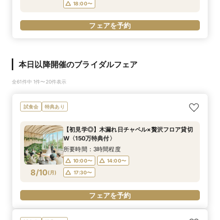
18:00〜
フェアを予約
本日以降開催のブライダルフェア
全61件中 1件〜20件表示
試食会
特典あり
【初見学◎】木漏れ日チャペル×贅沢フロア貸切
W〈150万特典付〉
所要時間：3時間程度
10:00〜
14:00〜
8/10
(
月
)
17:30〜
フェアを予約