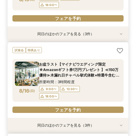
フェアを予約
18:00〜
フェアを予約
同日のほかのフェアを見る（3件）
試食会
試食会
試食会
特典あり
特典あり
特典あり
短期間でも理想が叶う◆安心サポート×豪華特典
【マイナビ限定*カジュアル派に人気】1.5次会や
【ゲスト満足◎】絶品料理×オープンキッチン演
試食会
特典あり
付フェア
パーティスタイルを検討中の方へ｜貸切邸宅で叶
出＊豪華4万試食
う自由な一日をご提案×4万試食体験*BIGフェア
所要時間：3時間程度
所要時間：3時間程度
お盆ラスト【マイナビウエディング限定
所要時間：3時間程度
9:30〜
9:30〜
14:00〜
14:00〜
☆Amazonギフト券1万円プレゼント 】≪150万
9:30〜
14:00〜
8/15
8/15
8/15
優待≫木漏れ日チャペル挙式体験×特選牛含む絶
(
(
(
土
土
土
)
)
)
18:00〜
18:00〜
品試食×豪華特典
18:00〜
所要時間：3時間程度
フェアを予約
フェアを予約
9:00〜
13:30〜
8/16
(
日
)
フェアを予約
18:00〜
フェアを予約
同日のほかのフェアを見る（3件）
試食会
試食会
試食会
特典あり
特典あり
特典あり