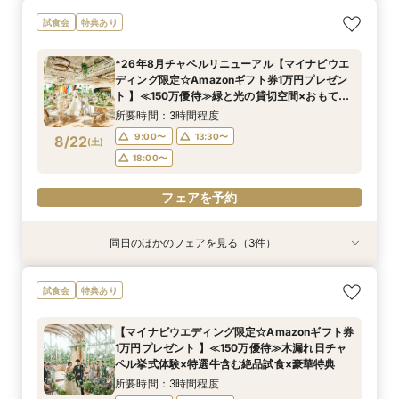
【マイナビ限定の豪華特典も用意】初見学にお勧
試食会
特典あり
め◎緑溢れるチャペルや貸切ができるパーティ会
場など全館見学ツアー×贅沢試食×1stステップ相
*26年8月チャペルリニューアル【マイナビウエ
談会で見積もりや特典などについて詳しく知れる
所要時間：3時間程度
ディング限定☆Amazonギフト券1万円プレゼン
《安心》フェアを開催
10:00〜
14:00〜
8/21
ト 】≪150万優待≫緑と光の貸切空間×おもてな
(
金
)
しW×三ツ星シェフ4万試食×豪華特典*上質花嫁
17:30〜
所要時間：3時間程度
体験
9:00〜
13:30〜
8/22
(
土
)
フェアを予約
18:00〜
フェアを予約
同日のほかのフェアを見る（3件）
試食会
試食会
試食会
特典あり
特典あり
特典あり
短期間でも理想が叶う◆安心サポート×豪華特典
【マイナビ限定*カジュアル派に人気】1.5次会や
【ゲスト満足◎】絶品料理×オープンキッチン演
試食会
特典あり
付フェア
パーティスタイルを検討中の方へ｜貸切邸宅で叶
出＊豪華4万試食
う自由な一日をご提案×4万試食体験*BIGフェア
所要時間：3時間程度
所要時間：3時間程度
【マイナビウエディング限定☆Amazonギフト券
所要時間：3時間程度
9:00〜
9:00〜
13:30〜
13:30〜
1万円プレゼント 】≪150万優待≫木漏れ日チャ
9:00〜
13:30〜
8/22
8/22
8/22
ペル挙式体験×特選牛含む絶品試食×豪華特典
(
(
(
土
土
土
)
)
)
18:00〜
18:00〜
18:00〜
所要時間：3時間程度