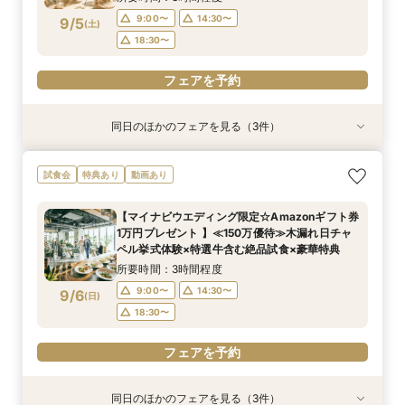
9:00〜
14:30〜
9/5
(
土
)
フェアを予約
18:30〜
フェアを予約
同日のほかのフェアを見る（3件）
試食会
試食会
試食会
特典あり
特典あり
特典あり
短期間でも理想が叶う◆安心サポート×豪華特典
【マイナビ限定*カジュアル派に人気】1.5次会や
【ゲスト満足◎】絶品料理×オープンキッチン演
試食会
特典あり
動画あり
付フェア
パーティスタイルを検討中の方へ｜貸切邸宅で叶
出＊豪華4万試食
う自由な一日をご提案×4万試食体験*BIGフェア
所要時間：3時間程度
所要時間：3時間程度
【マイナビウエディング限定☆Amazonギフト券
所要時間：3時間程度
9:00〜
9:00〜
14:30〜
14:30〜
1万円プレゼント 】≪150万優待≫木漏れ日チャ
9:00〜
14:30〜
9/5
9/5
9/5
ペル挙式体験×特選牛含む絶品試食×豪華特典
(
(
(
土
土
土
)
)
)
18:30〜
18:30〜
18:30〜
所要時間：3時間程度
フェアを予約
フェアを予約
9:00〜
14:30〜
9/6
(
日
)
フェアを予約
18:30〜
フェアを予約
同日のほかのフェアを見る（3件）
試食会
試食会
試食会
特典あり
特典あり
特典あり