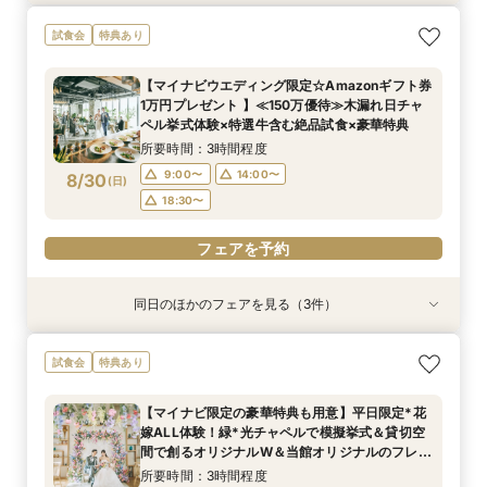
短期間でも理想が叶う◆安心サポート×豪華特典
【マイナビ限定*カジュアル派に人気】1.5次会や
【ゲスト満足◎】絶品料理×オープンキッチン演
試食会
特典あり
付フェア
パーティスタイルを検討中の方へ｜貸切邸宅で叶
出＊豪華4万試食
う自由な一日をご提案×4万試食体験*BIGフェア
所要時間：3時間程度
所要時間：3時間程度
【マイナビウエディング限定☆Amazonギフト券
所要時間：3時間程度
9:00〜
9:00〜
13:30〜
13:30〜
1万円プレゼント 】≪150万優待≫木漏れ日チャ
9:00〜
13:30〜
8/29
8/29
8/29
ペル挙式体験×特選牛含む絶品試食×豪華特典
(
(
(
土
土
土
)
)
)
18:00〜
18:00〜
18:00〜
所要時間：3時間程度
フェアを予約
フェアを予約
9:00〜
14:00〜
8/30
(
日
)
フェアを予約
18:30〜
フェアを予約
同日のほかのフェアを見る（3件）
試食会
試食会
試食会
特典あり
特典あり
特典あり
【ゲスト満足◎】絶品料理×オープンキッチン演
【マイナビ限定*カジュアル派に人気】1.5次会や
短期間でも理想が叶う◆安心サポート×豪華特典
試食会
特典あり
出＊豪華4万試食
パーティスタイルを検討中の方へ｜貸切邸宅で叶
付フェア
う自由な一日をご提案×4万試食体験*BIGフェア
所要時間：3時間程度
所要時間：3時間程度
【マイナビ限定の豪華特典も用意】平日限定*花
所要時間：3時間程度
9:00〜
9:00〜
14:00〜
14:00〜
嫁ALL体験！緑*光チャペルで模擬挙式＆貸切空
9:00〜
14:00〜
8/30
8/30
8/30
間で創るオリジナルW＆当館オリジナルのフレン
(
(
(
日
日
日
)
)
)
18:30〜
18:30〜
チ×日本料理の融合料理も体験できる贅沢試食会
18:30〜
所要時間：3時間程度