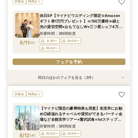
試食会
特典あり
休日SP【マイナビウエディング限定☆Amazon
ギフト券1万円プレゼント 】≪150万優待≫緑と
光の貸切空間×おもてなしW×三ツ星シェフ4万試
食×豪華特典*上質花嫁体験
所要時間：3時間程度
9:30〜
14:00〜
8/11
(
火
)
18:00〜
フェアを予約
同日のほかのフェアを見る（3件）
試食会
試食会
試食会
特典あり
特典あり
特典あり
短期間でも理想が叶う◆安心サポート×豪華特典
【マイナビ限定*カジュアル派に人気】1.5次会や
【ゲスト満足◎】絶品料理×オープンキッチン演
試食会
特典あり
付フェア
パーティスタイルを検討中の方へ｜貸切邸宅で叶
出＊豪華4万試食
う自由な一日をご提案×4万試食体験*BIGフェア
所要時間：3時間程度
所要時間：3時間程度
【マイナビ限定の豪華特典も用意】初見学にお勧
所要時間：3時間程度
9:30〜
9:30〜
14:00〜
14:00〜
め◎緑溢れるチャペルや貸切ができるパーティ会
9:30〜
14:00〜
8/11
8/11
8/11
場など全館見学ツアー×贅沢試食×1stステップ相
(
(
(
火
火
火
)
)
)
18:00〜
18:00〜
談会で見積もりや特典などについて詳しく知れる
18:00〜
所要時間：3時間程度
《安心》フェアを開催
フェアを予約
フェアを予約
10:00〜
14:00〜
8/12
(
水
)