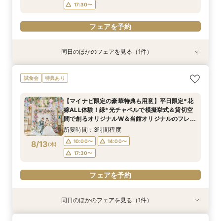
フェアを予約
17:30〜
フェアを予約
同日のほかのフェアを見る（1件）
試食会
特典あり
お盆限定【マイナビ限定の豪華特典も用意】平日
試食会
特典あり
限定*花嫁ALL体験！緑*光チャペルで模擬挙式＆
貸切空間で創るオリジナルW＆当館オリジナルの
【マイナビ限定の豪華特典も用意】平日限定*花
フレンチ×日本料理の融合料理も体験できる贅沢
所要時間：3時間程度
嫁ALL体験！緑*光チャペルで模擬挙式＆貸切空
試食会へご招待
10:00〜
14:00〜
8/12
間で創るオリジナルW＆当館オリジナルのフレン
(
水
)
チ×日本料理の融合料理も体験できる贅沢試食会
17:30〜
所要時間：3時間程度
へご招待
10:00〜
14:00〜
8/13
(
木
)
フェアを予約
17:30〜
フェアを予約
同日のほかのフェアを見る（1件）
試食会
特典あり