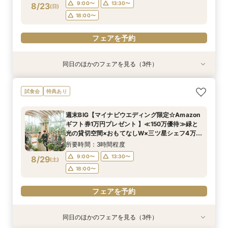
フェアを予約
フェアを予約
9:00〜
13:30〜
8/23
(
日
)
フェアを予約
18:00〜
フェアを予約
同日のほかのフェアを見る（3件）
試食会
試食会
試食会
特典あり
特典あり
特典あり
短期間でも理想が叶う◆安心サポート×豪華特典
【マイナビ限定*カジュアル派に人気】1.5次会や
【ゲスト満足◎】絶品料理×オープンキッチン演
試食会
特典あり
付フェア
パーティスタイルを検討中の方へ｜貸切邸宅で叶
出＊豪華4万試食
う自由な一日をご提案×4万試食体験*BIGフェア
所要時間：3時間程度
所要時間：3時間程度
週末BIG【マイナビウエディング限定☆Amazon
所要時間：3時間程度
9:00〜
9:00〜
13:30〜
13:30〜
ギフト券1万円プレゼント 】≪150万優待≫緑と
9:00〜
13:30〜
8/23
8/23
8/23
光の貸切空間×おもてなしW×三ツ星シェフ4万試
(
(
(
日
日
日
)
)
)
18:00〜
18:00〜
食×豪華特典*上質花嫁体験
18:00〜
所要時間：3時間程度
フェアを予約
フェアを予約
9:00〜
13:30〜
8/29
(
土
)
フェアを予約
18:00〜
フェアを予約
同日のほかのフェアを見る（3件）
試食会
試食会
試食会
特典あり
特典あり
特典あり