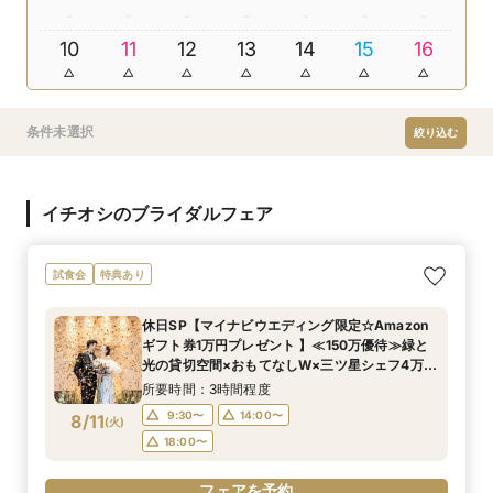
10
11
12
13
14
15
16
条件未選択
絞り込む
イチオシのブライダルフェア
試食会
特典あり
休日SP【マイナビウエディング限定☆Amazon
ギフト券1万円プレゼント 】≪150万優待≫緑と
光の貸切空間×おもてなしW×三ツ星シェフ4万試
食×豪華特典*上質花嫁体験
所要時間：3時間程度
9:30〜
14:00〜
8/11
(
火
)
18:00〜
フェアを予約