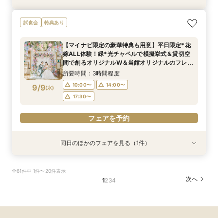
短期間でも理想が叶う◆安心サポート×豪華特典
五感で楽しむ*ライブキッチン×出来立て美食体
【マイナビ限定*カジュアル派に人気】1.5次会や
試食会
特典あり
付フェア
験＊豪華試食
パーティスタイルを検討中の方へ｜貸切邸宅で叶
う自由な一日をご提案×4万試食体験*BIGフェア
所要時間：3時間程度
所要時間：3時間程度
【マイナビ限定の豪華特典も用意】平日限定*花
所要時間：3時間程度
9:00〜
9:00〜
14:30〜
14:30〜
嫁ALL体験！緑*光チャペルで模擬挙式＆貸切空
9:00〜
14:30〜
9/6
9/6
9/6
間で創るオリジナルW＆当館オリジナルのフレン
(
(
(
日
日
日
)
)
)
18:30〜
18:30〜
チ×日本料理の融合料理も体験できる贅沢試食会
18:30〜
所要時間：3時間程度
へご招待
フェアを予約
フェアを予約
10:00〜
14:00〜
9/9
(
水
)
フェアを予約
17:30〜
フェアを予約
同日のほかのフェアを見る（1件）
試食会
特典あり
【マイナビ限定の豪華特典も用意】初見学にお勧
全61件中 1件〜20件表示
め◎緑溢れるチャペルや貸切ができるパーティ会
次へ
1
2
3
4
場など全館見学ツアー×贅沢試食×1stステップ相
談会で見積もりや特典などについて詳しく知れる
所要時間：3時間程度
《安心》フェアを開催
10:00〜
14:00〜
9/9
(
水
)
17:30〜