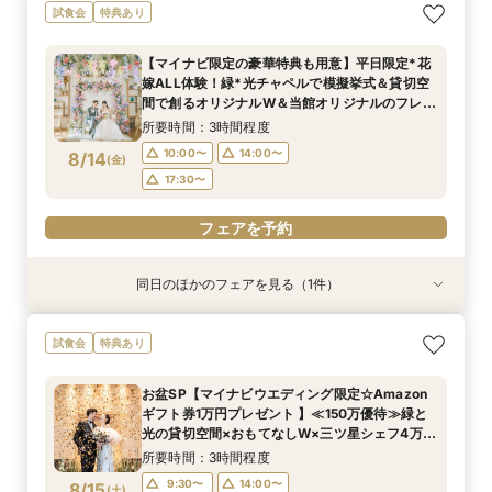
【マイナビ限定の豪華特典も用意】初見学にお勧
試食会
特典あり
め◎緑溢れるチャペルや貸切ができるパーティ会
場など全館見学ツアー×贅沢試食×1stステップ相
【マイナビ限定の豪華特典も用意】平日限定*花
談会で見積もりや特典などについて詳しく知れる
所要時間：3時間程度
嫁ALL体験！緑*光チャペルで模擬挙式＆貸切空
《安心》フェアを開催
10:00〜
14:00〜
8/13
間で創るオリジナルW＆当館オリジナルのフレン
(
木
)
チ×日本料理の融合料理も体験できる贅沢試食会
17:30〜
所要時間：3時間程度
へご招待
10:00〜
14:00〜
8/14
(
金
)
フェアを予約
17:30〜
フェアを予約
同日のほかのフェアを見る（1件）
試食会
特典あり
【マイナビ限定の豪華特典も用意】初見学にお勧
試食会
特典あり
め◎緑溢れるチャペルや貸切ができるパーティ会
場など全館見学ツアー×贅沢試食×1stステップ相
お盆SP【マイナビウエディング限定☆Amazon
談会で見積もりや特典などについて詳しく知れる
所要時間：3時間程度
ギフト券1万円プレゼント 】≪150万優待≫緑と
《安心》フェアを開催
10:00〜
14:00〜
8/14
光の貸切空間×おもてなしW×三ツ星シェフ4万試
(
金
)
食×豪華特典*上質花嫁体験
17:30〜
所要時間：3時間程度
9:30〜
14:00〜
8/15
(
土
)