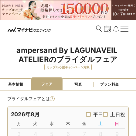
ampersand By LAGUNAVEIL 
ATELIERのブライダルフェア
カップル応援キャンペーン対象
フェア
基本情報
写真
プラン料金
ブライダルフェアとは
2026年8月
平日
土日祝
月
火
水
木
金
土
日
3
4
5
6
7
8
9