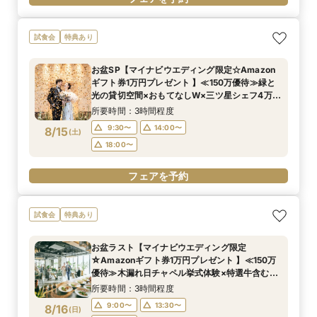
試食会
特典あり
お盆SP【マイナビウエディング限定☆Amazon
ギフト券1万円プレゼント 】≪150万優待≫緑と
光の貸切空間×おもてなしW×三ツ星シェフ4万試
食×豪華特典*上質花嫁体験
所要時間：3時間程度
9:30〜
14:00〜
8/15
(
土
)
18:00〜
フェアを予約
試食会
特典あり
お盆ラスト【マイナビウエディング限定
☆Amazonギフト券1万円プレゼント 】≪150万
優待≫木漏れ日チャペル挙式体験×特選牛含む絶
品試食×豪華特典
所要時間：3時間程度
9:00〜
13:30〜
8/16
(
日
)