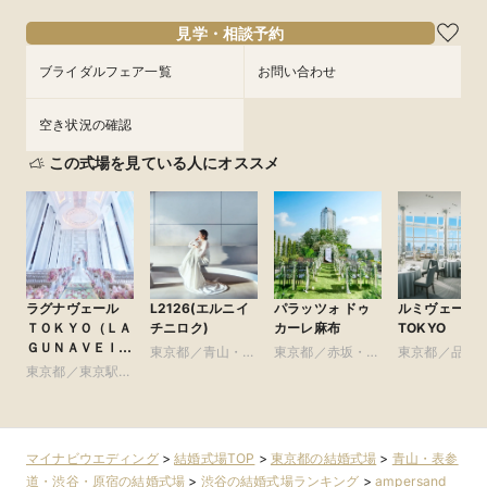
見学・相談予約
フェアを予約
ブライダルフェア一覧
お問い合わせ
空き状況の確認
この式場を見ている人にオススメ
ラグナヴェール
L2126(エルニイ
パラッツォ ドゥ
ルミヴェール
ＴＯＫＹＯ（ＬＡ
チニロク)
カーレ麻布
TOKYO
ＧＵＮＡＶＥＩＬ
東京都／青山・表
東京都／赤坂・六
東京都／品川
ＴＯＫＹＯ）
東京都／東京駅・
参道・渋谷・原宿
本木・麻布
黒・浜松町・
皇居周辺
谷
マイナビウエディング
>
結婚式場TOP
>
東京都の結婚式場
>
青山・表参
道・渋谷・原宿の結婚式場
>
渋谷の結婚式場ランキング
>
ampersand