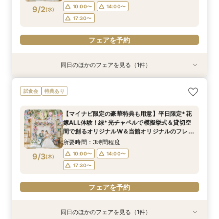
へご招待
フェアを予約
フェアを予約
10:00〜
14:00〜
9/2
(
水
)
フェアを予約
17:30〜
フェアを予約
同日のほかのフェアを見る（1件）
試食会
特典あり
【マイナビ限定の豪華特典も用意】初見学にお勧
試食会
特典あり
め◎緑溢れるチャペルや貸切ができるパーティ会
場など全館見学ツアー×贅沢試食×1stステップ相
【マイナビ限定の豪華特典も用意】平日限定*花
談会で見積もりや特典などについて詳しく知れる
所要時間：3時間程度
嫁ALL体験！緑*光チャペルで模擬挙式＆貸切空
《安心》フェアを開催
10:00〜
14:00〜
9/2
間で創るオリジナルW＆当館オリジナルのフレン
(
水
)
チ×日本料理の融合料理も体験できる贅沢試食会
17:30〜
所要時間：3時間程度
へご招待
10:00〜
14:00〜
9/3
(
木
)
フェアを予約
17:30〜
フェアを予約
同日のほかのフェアを見る（1件）
試食会
特典あり