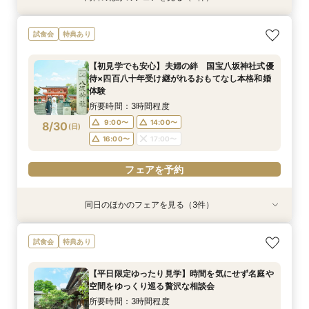
【少人数のお食事会に】緑あふれる名庭を望む1
【90分のクイック相談会】京都散策のついでに
【八坂神社挙式希望の方へ】国宝神社×中村楼の
【タイパ重視！60分で完結◎】オンラインで会
試食会
特典あり
日1組棟邸宅を貸切にして大切なご家族を丁寧に
少し気軽に参加できる本格和婚の伝統空間体感
本格和婚体験一日一組の空間で味わう480年の歴
場案内＆相談会
もてなす家族婚
フェア
史感じる試食
所要時間：1時間程度
【初見学でも安心】夫婦の絆 国宝八坂神社式優
所要時間：3時間程度
所要時間：3時間程度
所要時間：3時間程度
10:00〜
11:00〜
待×四百八十年受け継がれるおもてなし本格和婚
9:00〜
9:00〜
9:00〜
14:00〜
14:00〜
14:00〜
8/29
8/29
8/29
8/29
体験
(
(
(
(
土
土
土
土
)
)
)
)
12:00〜
15:00〜
16:00〜
16:00〜
16:00〜
17:00〜
17:00〜
17:00〜
所要時間：3時間程度
18:00〜
9:00〜
14:00〜
8/30
(
日
)
フェアを予約
フェアを予約
フェアを予約
フェアを予約
16:00〜
17:00〜
フェアを予約
同日のほかのフェアを見る（3件）
試食会
特典あり
特典あり
特典あり
【少人数のお食事会に】緑あふれる名庭を望む1
【90分のクイック相談会】京都散策のついでに
【タイパ重視！60分で完結◎】オンラインで会
試食会
特典あり
日1組棟邸宅を貸切にして大切なご家族を丁寧に
少し気軽に参加できる本格和婚の伝統空間体感
場案内＆相談会
もてなす家族婚
フェア
所要時間：1時間程度
【平日限定ゆったり見学】時間を気にせず名庭や
所要時間：3時間程度
所要時間：3時間程度
10:00〜
11:00〜
空間をゆっくり巡る贅沢な相談会
9:00〜
9:00〜
14:00〜
14:00〜
8/30
8/30
8/30
(
(
(
日
日
日
)
)
)
12:00〜
15:00〜
所要時間：3時間程度