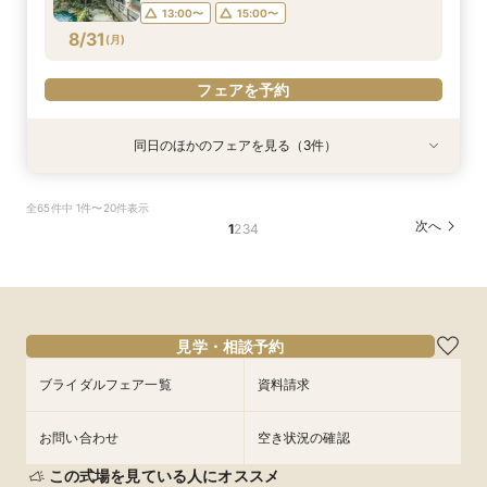
16:00〜
16:00〜
17:00〜
17:00〜
18:00〜
13:00〜
15:00〜
8/31
(
月
)
フェアを予約
フェアを予約
フェアを予約
フェアを予約
同日のほかのフェアを見る（3件）
特典あり
試食会
試食会
特典あり
特典あり
【タイパ重視！60分で完結◎】オンラインで会
【八坂神社挙式希望の方へ】国宝神社×中村楼の
【少人数のお食事会に】緑あふれる名庭を望む1
全65件中 1件〜20件表示
場案内＆相談会
本格和婚体験一日一組の空間で味わう480年の歴
日1組棟邸宅を貸切にして大切なご家族を丁寧に
次へ
1
2
3
4
史感じる試食
もてなす家族婚
所要時間：1時間程度
所要時間：3時間程度
所要時間：3時間程度
12:00〜
14:00〜
13:00〜
13:00〜
15:00〜
15:00〜
8/31
8/31
8/31
(
(
(
月
月
月
)
)
)
16:00〜
17:00〜
フェアを予約
フェアを予約
フェアを予約
見学・相談予約
ブライダルフェア一覧
資料請求
お問い合わせ
空き状況の確認
この式場を見ている人にオススメ