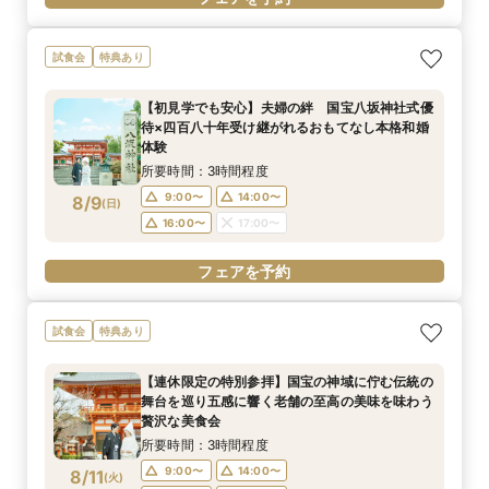
試食会
特典あり
【初見学でも安心】夫婦の絆 国宝八坂神社式優
待×四百八十年受け継がれるおもてなし本格和婚
体験
所要時間：3時間程度
9:00〜
14:00〜
8/9
(
日
)
16:00〜
17:00〜
フェアを予約
試食会
特典あり
【連休限定の特別参拝】国宝の神域に佇む伝統の
舞台を巡り五感に響く老舗の至高の美味を味わう
贅沢な美食会
所要時間：3時間程度
9:00〜
14:00〜
8/11
(
火
)