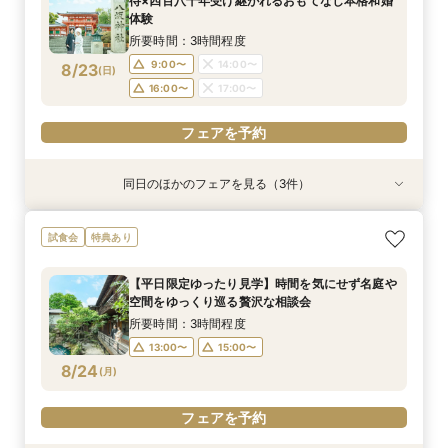
待×四百八十年受け継がれるおもてなし本格和婚
9:00〜
9:00〜
9:00〜
14:00〜
14:00〜
14:00〜
8/22
8/22
8/22
8/22
体験
(
(
(
(
土
土
土
土
)
)
)
)
12:00〜
15:00〜
16:00〜
16:00〜
16:00〜
17:00〜
17:00〜
17:00〜
所要時間：3時間程度
18:00〜
9:00〜
14:00〜
8/23
(
日
)
フェアを予約
フェアを予約
フェアを予約
フェアを予約
16:00〜
17:00〜
フェアを予約
同日のほかのフェアを見る（3件）
試食会
特典あり
特典あり
特典あり
【少人数のお食事会に】緑あふれる名庭を望む1
【90分のクイック相談会】京都散策のついでに
【タイパ重視！60分で完結◎】オンラインで会
試食会
特典あり
日1組棟邸宅を貸切にして大切なご家族を丁寧に
少し気軽に参加できる本格和婚の伝統空間体感
場案内＆相談会
もてなす家族婚
フェア
所要時間：1時間程度
【平日限定ゆったり見学】時間を気にせず名庭や
所要時間：3時間程度
所要時間：3時間程度
10:00〜
11:00〜
空間をゆっくり巡る贅沢な相談会
9:00〜
9:00〜
14:00〜
14:00〜
8/23
8/23
8/23
(
(
(
日
日
日
)
)
)
12:00〜
15:00〜
所要時間：3時間程度
16:00〜
16:00〜
17:00〜
17:00〜
18:00〜
13:00〜
15:00〜
8/24
(
月
)
フェアを予約
フェアを予約
フェアを予約
フェアを予約