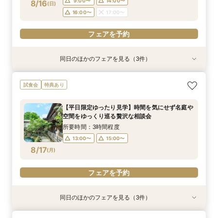
9:00〜
14:00〜
8/16
(
日
)
フェアを予約
フェアを予約
フェアを予約
フェアを予約
16:00〜
17:00〜
フェアを予約
同日のほかのフェアを見る（3件）
試食会
特典あり
特典あり
特典あり
【少人数のお食事会に】緑あふれる名庭を望む1
【90分のクイック相談会】京都散策のついでに
【タイパ重視！60分で完結◎】オンラインで会
試食会
特典あり
日1組棟邸宅を貸切にして大切なご家族を丁寧に
少し気軽に参加できる本格和婚の伝統空間体感
場案内＆相談会
もてなす家族婚
フェア
所要時間：1時間程度
【平日限定ゆったり見学】時間を気にせず名庭や
所要時間：3時間程度
所要時間：3時間程度
10:00〜
11:00〜
空間をゆっくり巡る贅沢な相談会
9:00〜
9:00〜
14:00〜
14:00〜
8/16
8/16
8/16
(
(
(
日
日
日
)
)
)
12:00〜
15:00〜
所要時間：3時間程度
16:00〜
16:00〜
17:00〜
17:00〜
18:00〜
13:00〜
15:00〜
8/17
(
月
)
フェアを予約
フェアを予約
フェアを予約
フェアを予約
同日のほかのフェアを見る（3件）
特典あり
試食会
試食会
特典あり
特典あり