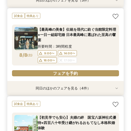
同日のほかのフェアを見る（3件）
特典あり
試食会
試食会
特典あり
特典あり
【タイパ重視！60分で完結◎】オンラインで会
【八坂神社挙式希望の方へ】国宝神社×中村楼の
【少人数のお食事会に】緑あふれる名庭を望む1
試食会
特典あり
場案内＆相談会
本格和婚体験一日一組の空間で味わう480年の歴
日1組棟邸宅を貸切にして大切なご家族を丁寧に
史感じる試食
もてなす家族婚
所要時間：1時間程度
【最高峰の美食】伝統を現代に紡ぐ当館限定料理
所要時間：3時間程度
所要時間：3時間程度
12:00〜
14:00〜
×一日一組邸宅婚 日本最高峰に選ばれた至高の饗
13:00〜
13:00〜
15:00〜
15:00〜
8/7
8/7
8/7
宴
(
(
(
金
金
金
)
)
)
16:00〜
17:00〜
所要時間：3時間程度
フェアを予約
フェアを予約
フェアを予約
9:00〜
14:00〜
8/8
(
土
)
16:00〜
17:00〜
フェアを予約
同日のほかのフェアを見る（4件）
試食会
特典あり
試食会
特典あり
特典あり
特典あり
【少人数のお食事会に】緑あふれる名庭を望む1
【90分のクイック相談会】京都散策のついでに
【八坂神社挙式希望の方へ】国宝神社×中村楼の
【タイパ重視！60分で完結◎】オンラインで会
試食会
特典あり
日1組棟邸宅を貸切にして大切なご家族を丁寧に
少し気軽に参加できる本格和婚の伝統空間体感
本格和婚体験一日一組の空間で味わう480年の歴
場案内＆相談会
もてなす家族婚
フェア
史感じる試食
所要時間：1時間程度
【初見学でも安心】夫婦の絆 国宝八坂神社式優
所要時間：3時間程度
所要時間：3時間程度
所要時間：3時間程度
10:00〜
11:00〜
待×四百八十年受け継がれるおもてなし本格和婚
9:00〜
9:00〜
9:00〜
14:00〜
14:00〜
14:00〜
8/8
8/8
8/8
8/8
体験
(
(
(
(
土
土
土
土
)
)
)
)
12:00〜
15:00〜