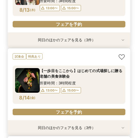
所要時間：3時間程度
18:00〜
13:00〜
15:00〜
8/13
(
木
)
フェアを予約
フェアを予約
フェアを予約
フェアを予約
フェアを予約
同日のほかのフェアを見る（3件）
特典あり
試食会
試食会
特典あり
特典あり
【タイパ重視！60分で完結◎】オンラインで会
【八坂神社挙式希望の方へ】国宝神社×中村楼の
【少人数のお食事会に】緑あふれる名庭を望む1
試食会
特典あり
場案内＆相談会
本格和婚体験一日一組の空間で味わう480年の歴
日1組棟邸宅を貸切にして大切なご家族を丁寧に
史感じる試食
もてなす家族婚
所要時間：1時間程度
【一歩目をここから】はじめての式場探しに贈る
所要時間：3時間程度
所要時間：3時間程度
12:00〜
14:00〜
老舗の美食体験会
13:00〜
13:00〜
15:00〜
15:00〜
8/13
8/13
8/13
(
(
(
木
木
木
)
)
)
16:00〜
17:00〜
所要時間：3時間程度
13:00〜
15:00〜
フェアを予約
フェアを予約
フェアを予約
8/14
(
金
)
フェアを予約
同日のほかのフェアを見る（3件）
特典あり
試食会
試食会
特典あり
特典あり