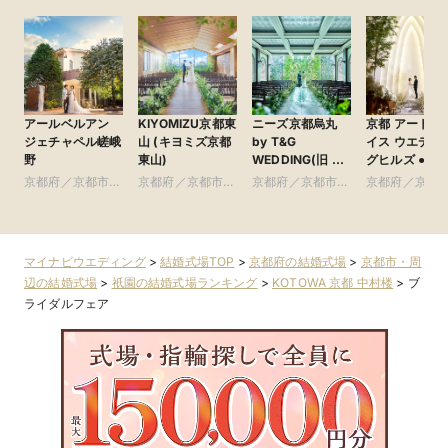
アールベルアン
KIYOMIZU京都東
ニーズ京都烏丸
京都 アートグ
ジェチャペル嵯峨
山 (キヨミズ京都
by T&G
イス ウエディ
野
東山)
WEDDING(旧 イ
グヒルズ ●ベスト
ンスタイルウェ
ブライダル グ
京都府／京都市・
京都府／京都市・
京都府／京都市・
京都府／京都
ディング京都)
ループ
周辺
周辺
周辺
周辺
マイナビウエディング
>
結婚式場TOP
>
京都府の結婚式場
>
京都市・周
辺の結婚式場
>
祇園の結婚式場ランキング
>
KOTOWA 京都 中村楼
>
ブ
ライダルフェア