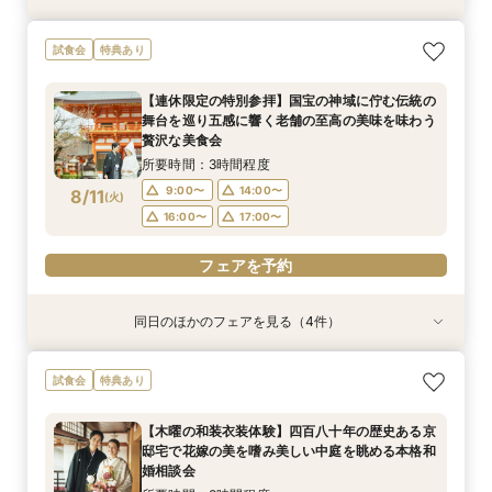
【タイパ重視！60分で完結◎】オンラインで会
【八坂神社挙式希望の方へ】国宝神社×中村楼の
【少人数のお食事会に】緑あふれる名庭を望む1
試食会
特典あり
場案内＆相談会
本格和婚体験一日一組の空間で味わう480年の歴
日1組棟邸宅を貸切にして大切なご家族を丁寧に
史感じる試食
もてなす家族婚
所要時間：1時間程度
【連休限定の特別参拝】国宝の神域に佇む伝統の
所要時間：3時間程度
所要時間：3時間程度
12:00〜
14:00〜
舞台を巡り五感に響く老舗の至高の美味を味わう
13:00〜
13:00〜
15:00〜
15:00〜
8/10
8/10
8/10
贅沢な美食会
(
(
(
月
月
月
)
)
)
16:00〜
17:00〜
所要時間：3時間程度
フェアを予約
フェアを予約
フェアを予約
9:00〜
14:00〜
8/11
(
火
)
16:00〜
17:00〜
フェアを予約
同日のほかのフェアを見る（4件）
試食会
特典あり
試食会
特典あり
特典あり
特典あり
【少人数のお食事会に】緑あふれる名庭を望む1
【90分のクイック相談会】京都散策のついでに
【八坂神社挙式希望の方へ】国宝神社×中村楼の
【タイパ重視！60分で完結◎】オンラインで会
試食会
特典あり
日1組棟邸宅を貸切にして大切なご家族を丁寧に
少し気軽に参加できる本格和婚の伝統空間体感
本格和婚体験一日一組の空間で味わう480年の歴
場案内＆相談会
もてなす家族婚
フェア
史感じる試食
所要時間：1時間程度
【木曜の和装衣装体験】四百八十年の歴史ある京
所要時間：3時間程度
所要時間：3時間程度
所要時間：3時間程度
10:00〜
11:00〜
邸宅で花嫁の美を嗜み美しい中庭を眺める本格和
9:00〜
9:00〜
9:00〜
14:00〜
14:00〜
14:00〜
8/11
8/11
8/11
8/11
婚相談会
(
(
(
(
火
火
火
火
)
)
)
)
12:00〜
15:00〜
16:00〜
16:00〜
16:00〜
17:00〜
17:00〜
17:00〜