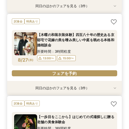
同日のほかのフェアを見る（3件）
特典あり
試食会
試食会
特典あり
特典あり
【タイパ重視！60分で完結◎】オンラインで会
【八坂神社挙式希望の方へ】国宝神社×中村楼の
【少人数のお食事会に】緑あふれる名庭を望む1
試食会
特典あり
場案内＆相談会
本格和婚体験一日一組の空間で味わう480年の歴
日1組棟邸宅を貸切にして大切なご家族を丁寧に
史感じる試食
もてなす家族婚
所要時間：1時間程度
【木曜の和装衣装体験】四百八十年の歴史ある京
所要時間：3時間程度
所要時間：3時間程度
12:00〜
14:00〜
邸宅で花嫁の美を嗜み美しい中庭を眺める本格和
13:00〜
13:00〜
15:00〜
15:00〜
8/24
8/24
8/24
婚相談会
(
(
(
月
月
月
)
)
)
16:00〜
17:00〜
所要時間：3時間程度
フェアを予約
フェアを予約
フェアを予約
13:00〜
15:00〜
8/27
(
木
)
フェアを予約
同日のほかのフェアを見る（3件）
特典あり
試食会
試食会
特典あり
特典あり
【タイパ重視！60分で完結◎】オンラインで会
【八坂神社挙式希望の方へ】国宝神社×中村楼の
【少人数のお食事会に】緑あふれる名庭を望む1
試食会
特典あり
場案内＆相談会
本格和婚体験一日一組の空間で味わう480年の歴
日1組棟邸宅を貸切にして大切なご家族を丁寧に
史感じる試食
もてなす家族婚
所要時間：1時間程度
【一歩目をここから】はじめての式場探しに贈る
所要時間：3時間程度
所要時間：3時間程度
12:00〜
14:00〜
老舗の美食体験会
13:00〜
13:00〜
15:00〜
15:00〜
8/27
8/27
8/27
(
(
(
木
木
木
)
)
)
16:00〜
17:00〜
所要時間：3時間程度