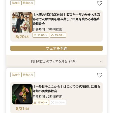
【タイパ重視！60分で完結◎】オンラインで会
【八坂神社挙式希望の方へ】国宝神社×中村楼の
【少人数のお食事会に】緑あふれる名庭を望む1
試食会
特典あり
場案内＆相談会
本格和婚体験一日一組の空間で味わう480年の歴
日1組棟邸宅を貸切にして大切なご家族を丁寧に
史感じる試食
もてなす家族婚
所要時間：1時間程度
【木曜の和装衣装体験】四百八十年の歴史ある京
所要時間：3時間程度
所要時間：3時間程度
12:00〜
14:00〜
邸宅で花嫁の美を嗜み美しい中庭を眺める本格和
13:00〜
13:00〜
15:00〜
15:00〜
8/17
8/17
8/17
婚相談会
(
(
(
月
月
月
)
)
)
16:00〜
17:00〜
所要時間：3時間程度
フェアを予約
フェアを予約
フェアを予約
13:00〜
15:00〜
8/20
(
木
)
フェアを予約
同日のほかのフェアを見る（3件）
特典あり
試食会
試食会
特典あり
特典あり
【タイパ重視！60分で完結◎】オンラインで会
【八坂神社挙式希望の方へ】国宝神社×中村楼の
【少人数のお食事会に】緑あふれる名庭を望む1
試食会
特典あり
場案内＆相談会
本格和婚体験一日一組の空間で味わう480年の歴
日1組棟邸宅を貸切にして大切なご家族を丁寧に
史感じる試食
もてなす家族婚
所要時間：1時間程度
【一歩目をここから】はじめての式場探しに贈る
所要時間：3時間程度
所要時間：3時間程度
12:00〜
14:00〜
老舗の美食体験会
13:00〜
13:00〜
15:00〜
15:00〜
8/20
8/20
8/20
(
(
(
木
木
木
)
)
)
16:00〜
17:00〜
所要時間：3時間程度
13:00〜
15:00〜
フェアを予約
フェアを予約
フェアを予約
8/21
(
金
)