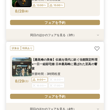
13:00〜
15:00〜
フェアを予約
フェアを予約
フェアを予約
8/28
(
金
)
フェアを予約
同日のほかのフェアを見る（3件）
特典あり
試食会
試食会
特典あり
特典あり
【タイパ重視！60分で完結◎】オンラインで会
【八坂神社挙式希望の方へ】国宝神社×中村楼の
【少人数のお食事会に】緑あふれる名庭を望む1
試食会
特典あり
場案内＆相談会
本格和婚体験一日一組の空間で味わう480年の歴
日1組棟邸宅を貸切にして大切なご家族を丁寧に
史感じる試食
もてなす家族婚
所要時間：1時間程度
【最高峰の美食】伝統を現代に紡ぐ当館限定料理
所要時間：3時間程度
所要時間：3時間程度
12:00〜
14:00〜
×一日一組邸宅婚 日本最高峰に選ばれた至高の饗
13:00〜
13:00〜
15:00〜
15:00〜
8/28
8/28
8/28
宴
(
(
(
金
金
金
)
)
)
16:00〜
17:00〜
所要時間：3時間程度
フェアを予約
フェアを予約
フェアを予約
9:00〜
14:00〜
8/29
(
土
)
16:00〜
17:00〜
フェアを予約
同日のほかのフェアを見る（4件）
試食会
特典あり
試食会
特典あり
特典あり
特典あり