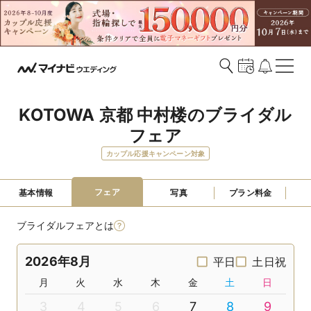
KOTOWA 京都 中村楼のブライダル
フェア
カップル応援キャンペーン対象
フェア
基本情報
写真
プラン料金
ブライダルフェアとは
2026年8月
平日
土日祝
月
火
水
木
金
土
日
3
4
5
6
7
8
9