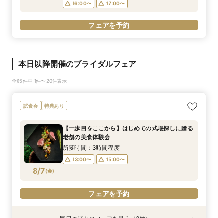
16:00〜
17:00〜
フェアを予約
本日以降開催のブライダルフェア
全65件中 1件〜20件表示
試食会
特典あり
【一歩目をここから】はじめての式場探しに贈る
老舗の美食体験会
所要時間：3時間程度
13:00〜
15:00〜
8/7
(
金
)
フェアを予約