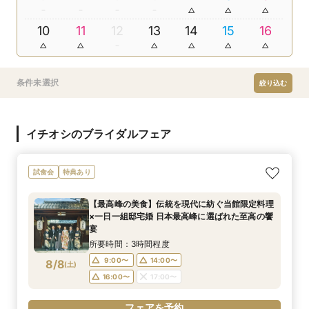
10
11
12
13
14
15
16
条件未選択
絞り込む
イチオシのブライダルフェア
試食会
特典あり
【最高峰の美食】伝統を現代に紡ぐ当館限定料理
×一日一組邸宅婚 日本最高峰に選ばれた至高の饗
宴
所要時間：3時間程度
9:00〜
14:00〜
8/8
(
土
)
16:00〜
17:00〜
フェアを予約