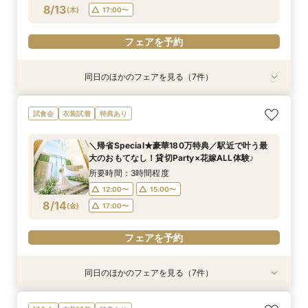
8/13
(
木
)
17:00〜
フェアを予約
同日のほかのフェアを見る（7件）
特典あり
特典あり
試食会
衣装試着
試食会
衣装試着
試食会
衣装試着
衣装試着
衣装試着
特典あり
特典あり
特典あり
特典あり
特典あり
【60分で完結】即決営業ナシで安心！気軽によ
【タイパ重視！60分で完結◎】オンラインで会
★1周年記念★27年1,2月式限定♪料理ランクup×
【6名～30名の少人数婚】挙式＆会食Newプラ
【マタニティー限定】安心サポート＆お祝い特典
【最短90分★】何も決まってなくてOK♪最新演
【2件目以降限定◆スペシャル特典】空き状況僅
試食会
衣装試着
特典あり
りみちツアー
場案内＆相談会
ドレス1着差額フリー！
ン誕生！無料試食付
付フェア
出体験×お気軽相談
か！日程先取り×安心見積り比較相談♪
所要時間：1時間程度
所要時間：1時間程度
所要時間：3時間程度
所要時間：3時間程度
所要時間：3時間程度
所要時間：1時間30分程度
所要時間：3時間程度
＼帰省Special★豪華180万特典／駅近で叶う最
12:00〜
12:00〜
12:00〜
12:00〜
12:00〜
12:00〜
12:00〜
15:00〜
13:00〜
15:00〜
15:00〜
15:00〜
15:00〜
15:00〜
大のおもてなし！貸切Party×花嫁ALL体験♪
8/13
8/13
8/13
8/13
8/13
8/13
8/13
(
(
(
(
(
(
(
木
木
木
木
木
木
木
)
)
)
)
)
)
)
17:00〜
15:00〜
17:00〜
17:00〜
17:00〜
17:00〜
17:00〜
16:00〜
所要時間：3時間程度
12:00〜
15:00〜
フェアを予約
フェアを予約
フェアを予約
フェアを予約
フェアを予約
フェアを予約
フェアを予約
8/14
(
金
)
17:00〜
フェアを予約
同日のほかのフェアを見る（7件）
特典あり
特典あり
試食会
衣装試着
試食会
衣装試着
試食会
衣装試着
衣装試着
衣装試着
特典あり
特典あり
特典あり
特典あり
特典あり
【60分で完結】即決営業ナシで安心！気軽によ
【タイパ重視！60分で完結◎】オンラインで会
★1周年記念★27年1,2月式限定♪料理ランクup×
【6名～30名の少人数婚】挙式＆会食Newプラ
【マタニティー限定】安心サポート＆お祝い特典
【最短90分★】何も決まってなくてOK♪最新演
【2件目以降限定◆スペシャル特典】空き状況僅