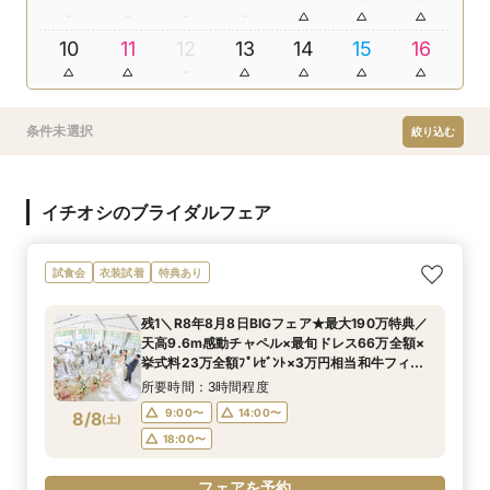
10
11
12
13
14
15
16
条件未選択
絞り込む
イチオシのブライダルフェア
試食会
衣装試着
特典あり
残1＼R8年8月8日BIGフェア★最大190万特典／
天高9.6m感動チャペル×最旬ドレス66万全額×
挙式料23万全額ﾌﾟﾚｾﾞﾝﾄ×3万円相当和牛フィレ
試食♪
所要時間：3時間程度
9:00〜
14:00〜
8/8
(
土
)
18:00〜
フェアを予約