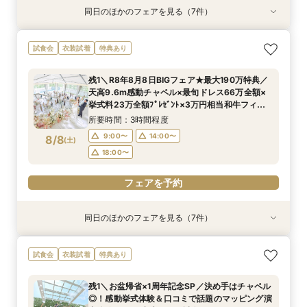
同日のほかのフェアを見る（7件）
特典あり
特典あり
試食会
衣装試着
試食会
衣装試着
試食会
衣装試着
衣装試着
衣装試着
特典あり
特典あり
特典あり
特典あり
特典あり
【60分で完結】即決営業ナシで安心！気軽によ
【タイパ重視！60分で完結◎】オンラインで会
★1周年記念★27年1,2月式限定♪料理ランクup×
【6名～30名の少人数婚】挙式＆会食Newプラ
【マタニティー限定】安心サポート＆お祝い特典
【最短90分★】何も決まってなくてOK♪最新演
【2件目以降限定◆スペシャル特典】空き状況僅
試食会
衣装試着
特典あり
りみちツアー
場案内＆相談会
ドレス1着差額フリー！
ン誕生！無料試食付
付フェア
出体験×お気軽相談
か！日程先取り×安心見積り比較相談♪
所要時間：1時間程度
所要時間：1時間程度
所要時間：3時間程度
所要時間：3時間程度
所要時間：3時間程度
所要時間：1時間30分程度
所要時間：3時間程度
残1＼R8年8月8日BIGフェア★最大190万特典／
12:00〜
12:00〜
12:00〜
12:00〜
12:00〜
12:00〜
12:00〜
15:00〜
13:00〜
15:00〜
15:00〜
15:00〜
15:00〜
15:00〜
天高9.6m感動チャペル×最旬ドレス66万全額×
8/7
8/7
8/7
8/7
8/7
8/7
8/7
挙式料23万全額ﾌﾟﾚｾﾞﾝﾄ×3万円相当和牛フィレ
(
(
(
(
(
(
(
金
金
金
金
金
金
金
)
)
)
)
)
)
)
17:00〜
15:00〜
17:00〜
17:00〜
17:00〜
17:00〜
17:00〜
16:00〜
試食♪
所要時間：3時間程度
フェアを予約
フェアを予約
フェアを予約
フェアを予約
フェアを予約
フェアを予約
フェアを予約
9:00〜
14:00〜
8/8
(
土
)
18:00〜
フェアを予約
同日のほかのフェアを見る（7件）
特典あり
試食会
衣装試着
特典あり
試食会
試食会
試食会
衣装試着
衣装試着
衣装試着
衣装試着
特典あり
特典あり
特典あり
特典あり
特典あり
【60分で完結】即決営業ナシで安心！気軽によ
【6名～30名の少人数婚】挙式＆会食Newプラ
【最短90分★】何も決まってなくてOK♪最新演
【タイパ重視！60分で完結◎】オンラインで会
【マタニティー限定】安心サポート＆お祝い特典
【2件目以降限定◆スペシャル特典】空き状況僅
★完売間近★27年1.2月の挙式限定♪挙式全額プ
試食会
衣装試着
特典あり
りみちツアー
ン誕生！無料試食付
出体験×お気軽相談会
場案内＆相談会
付フェア
か！日程先取り×安心見積り比較相談♪
レゼント×花嫁体験
所要時間：1時間程度
所要時間：3時間程度
所要時間：1時間30分程度
所要時間：1時間程度
所要時間：3時間程度
所要時間：3時間程度
所要時間：3時間程度
残1＼お盆帰省×1周年記念SP／決め手はチャペル
9:00〜
9:00〜
9:00〜
9:00〜
9:00〜
9:00〜
9:00〜
14:00〜
14:00〜
10:00〜
14:00〜
14:00〜
14:00〜
18:30〜
◎！感動挙式体験＆口コミで話題のマッピング演