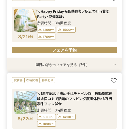
りみちツアー
場案内＆相談会
ドレス1着差額フリー！
ン誕生！無料試食付
付フェア
出体験×お気軽相談
か！日程先取り×安心見積り比較相談♪
所要時間：1時間程度
所要時間：1時間程度
所要時間：3時間程度
所要時間：3時間程度
所要時間：3時間程度
所要時間：1時間30分程度
所要時間：3時間程度
＼Happy Friday★豪華特典／駅近で叶う貸切
12:00〜
12:00〜
12:00〜
12:00〜
12:00〜
12:00〜
12:00〜
15:00〜
13:00〜
15:00〜
15:00〜
15:00〜
15:00〜
15:00〜
Party×花嫁体験♪
8/17
8/17
8/17
8/17
8/17
8/17
8/17
(
(
(
(
(
(
(
月
月
月
月
月
月
月
)
)
)
)
)
)
)
17:00〜
15:00〜
17:00〜
17:00〜
17:00〜
17:00〜
17:00〜
16:00〜
所要時間：3時間程度
12:00〜
15:00〜
フェアを予約
フェアを予約
フェアを予約
フェアを予約
フェアを予約
フェアを予約
フェアを予約
8/21
(
金
)
17:00〜
フェアを予約
同日のほかのフェアを見る（7件）
特典あり
特典あり
試食会
衣装試着
試食会
衣装試着
試食会
衣装試着
衣装試着
衣装試着
特典あり
特典あり
特典あり
特典あり
特典あり
【60分で完結】即決営業ナシで安心！気軽によ
【タイパ重視！60分で完結◎】オンラインで会
★1周年記念★27年1,2月式限定♪料理ランクup×
【6名～30名の少人数婚】挙式＆会食Newプラ
【マタニティー限定】安心サポート＆お祝い特典
【最短90分★】何も決まってなくてOK♪最新演
【2件目以降限定◆スペシャル特典】空き状況僅
試食会
衣装試着
特典あり
りみちツアー
場案内＆相談会
ドレス1着差額フリー！
ン誕生！無料試食付
付フェア
出体験×お気軽相談
か！日程先取り×安心見積り比較相談♪
所要時間：1時間程度
所要時間：1時間程度
所要時間：3時間程度
所要時間：3時間程度
所要時間：3時間程度
所要時間：1時間30分程度
所要時間：3時間程度
＼1周年記念／決め手はチャペル◎！感動挙式体
12:00〜
12:00〜
12:00〜
12:00〜
12:00〜
12:00〜
12:00〜
15:00〜
13:00〜
15:00〜
15:00〜
15:00〜
15:00〜
15:00〜
験＆口コミで話題のマッピング演出体験×3万円
8/21
8/21
8/21
8/21
8/21
8/21
8/21
和牛フィレ試食
(
(
(
(
(
(
(
金
金
金
金
金
金
金
)
)
)
)
)
)
)
17:00〜
15:00〜
17:00〜
17:00〜
17:00〜
17:00〜
17:00〜
16:00〜
所要時間：3時間程度
フェアを予約
フェアを予約
フェアを予約
フェアを予約
フェアを予約
フェアを予約
フェアを予約
9:00〜
14:00〜
8/22
(
土
)
18:00〜