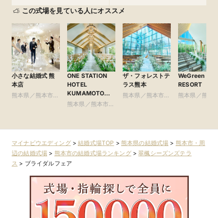
この式場を見ている人にオススメ
小さな結婚式 熊
ONE STATION
ザ・フォレストテ
WeGreen
本店
HOTEL
ラス熊本
RESORT
KUMAMOTO（
熊本県／熊本市・
熊本県／熊本市・
熊本県／熊本
ワン・ステーショ
周辺
熊本県／熊本市・
周辺
周辺
ンホテル熊本）
周辺
マイナビウエディング
>
結婚式場TOP
>
熊本県の結婚式場
>
熊本市・周
辺の結婚式場
>
熊本市の結婚式場ランキング
>
翠楓シーズンズテラ
ス
>
ブライダルフェア