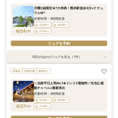
￥2,000×人数分進呈♪
所要時間：1時間程度
所要時間：1時間30分程度
所要時間：1時間程度
所要時間：3時間程度
所要時間：3時間程度
所要時間：3時間程度
月曜2組限定★7大特典！熊本駅徒歩3分×ナチュ
所要時間：3時間程度
9:00〜
9:00〜
9:00〜
9:00〜
9:00〜
9:00〜
14:00〜
10:00〜
14:00〜
14:00〜
14:00〜
18:30〜
ラルW*
9:00〜
14:00〜
8/23
8/23
8/23
8/23
8/23
8/23
8/23
(
(
(
(
(
(
(
日
日
日
日
日
日
日
)
)
)
)
)
)
)
18:00〜
14:00〜
18:00〜
18:00〜
18:00〜
15:00〜
所要時間：3時間程度
18:00〜
18:00〜
12:00〜
15:00〜
フェアを予約
フェアを予約
フェアを予約
フェアを予約
フェアを予約
8/24
(
月
)
17:00〜
フェアを予約
フェアを予約
フェアを予約
同日のほかのフェアを見る（7件）
特典あり
特典あり
試食会
衣装試着
試食会
衣装試着
試食会
衣装試着
衣装試着
衣装試着
特典あり
特典あり
特典あり
特典あり
特典あり
【60分で完結】即決営業ナシで安心！気軽によ
【タイパ重視！60分で完結◎】オンラインで会
★1周年記念★27年1,2月式限定♪料理ランクup×
【6名～30名の少人数婚】挙式＆会食Newプラ
【マタニティー限定】安心サポート＆お祝い特典
【最短90分★】何も決まってなくてOK♪最新演
【2件目以降限定◆スペシャル特典】空き状況僅
試食会
衣装試着
特典あり
りみちツアー
場案内＆相談会
ドレス1着差額フリー！
ン誕生！無料試食付
付フェア
出体験×お気軽相談
か！日程先取り×安心見積り比較相談♪
所要時間：1時間程度
所要時間：1時間程度
所要時間：3時間程度
所要時間：3時間程度
所要時間：3時間程度
所要時間：1時間30分程度
所要時間：3時間程度
＼当館平日人気No.1★ドレス2着無料／光包む感
12:00〜
12:00〜
12:00〜
12:00〜
12:00〜
12:00〜
12:00〜
15:00〜
13:00〜
15:00〜
15:00〜
15:00〜
15:00〜
15:00〜
動チャペル×最新演出
8/24
8/24
8/24
8/24
8/24
8/24
8/24
(
(
(
(
(
(
(
月
月
月
月
月
月
月
)
)
)
)
)
)
)
17:00〜
15:00〜
17:00〜
17:00〜
17:00〜
17:00〜
17:00〜
16:00〜
所要時間：3時間程度
12:00〜
15:00〜
フェアを予約
フェアを予約
フェアを予約
フェアを予約
フェアを予約
フェアを予約
フェアを予約
8/27
(
木
)
17:00〜