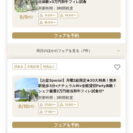
8/8
8/8
8/8
8/8
8/8
8/8
8/8
出体験×3万円和牛フィレ試食
(
(
(
(
(
(
(
土
土
土
土
土
土
土
)
)
)
)
)
)
)
18:00〜
18:00〜
14:00〜
18:00〜
18:00〜
18:00〜
15:00〜
所要時間：3時間程度
18:00〜
フェアを予約
フェアを予約
フェアを予約
フェアを予約
フェアを予約
フェアを予約
9:00〜
14:00〜
8/9
(
日
)
フェアを予約
18:00〜
フェアを予約
同日のほかのフェアを見る（7件）
特典あり
衣装試着
特典あり
試食会
試食会
試食会
試食会
衣装試着
衣装試着
衣装試着
衣装試着
特典あり
特典あり
特典あり
特典あり
特典あり
【60分で完結】即決営業ナシで安心！気軽によ
【最短90分★】何も決まってなくてOK♪最新演
【タイパ重視！60分で完結◎】オンラインで会
【2件目以降限定◆スペシャル特典】空き状況僅
★Open記念★27年1,2月式限定♪ドレス1差額フ
【6名～30名の少人数婚】挙式＆会食Newプラ
【マタニティー限定】安心サポート＆お祝い特典
試食会
衣装試着
特典あり
りみちツアー
出体験×お気軽相談会
場案内＆相談会
か！日程先取り×安心見積り比較相談♪
リー&挙式料全額プレゼント&料理ランクアップ
ン誕生！無料試食付
付フェア
￥2,000×人数分進呈♪
所要時間：1時間程度
所要時間：1時間30分程度
所要時間：1時間程度
所要時間：3時間程度
所要時間：3時間程度
所要時間：3時間程度
【お盆Special】月曜2組限定★20大特典！熊本
所要時間：3時間程度
9:00〜
9:00〜
9:00〜
9:00〜
9:00〜
9:00〜
14:00〜
10:00〜
14:00〜
14:00〜
14:00〜
18:30〜
駅徒歩3分×ナチュラルW×全館貸切Party体験！
9:00〜
14:00〜
8/9
8/9
8/9
8/9
8/9
8/9
8/9
シェフ厳選3万円相当和牛フィレ試食付*
(
(
(
(
(
(
(
日
日
日
日
日
日
日
)
)
)
)
)
)
)
18:00〜
14:00〜
18:00〜
18:00〜
18:00〜
15:00〜
18:00〜
所要時間：3時間程度
18:00〜
フェアを予約
フェアを予約
フェアを予約
フェアを予約
フェアを予約
12:00〜
15:00〜
8/10
(
月
)
フェアを予約
フェアを予約
17:00〜
フェアを予約