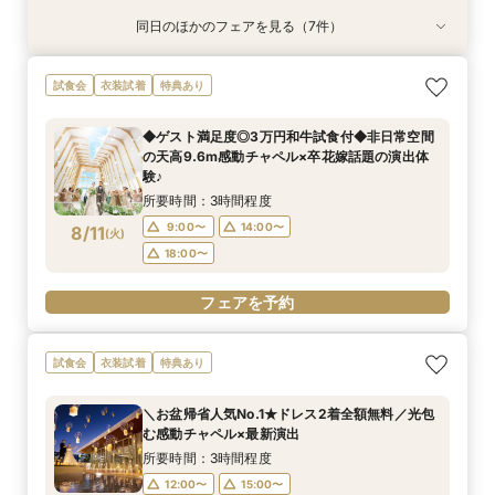
同日のほかのフェアを見る（7件）
特典あり
特典あり
試食会
衣装試着
試食会
衣装試着
試食会
衣装試着
衣装試着
衣装試着
特典あり
特典あり
特典あり
特典あり
特典あり
【60分で完結】即決営業ナシで安心！気軽によ
【タイパ重視！60分で完結◎】オンラインで会
★1周年記念★27年1,2月式限定♪料理ランクup×
【6名～30名の少人数婚】挙式＆会食Newプラ
【マタニティー限定】安心サポート＆お祝い特典
【最短90分★】何も決まってなくてOK♪最新演
【2件目以降限定◆スペシャル特典】空き状況僅
試食会
衣装試着
特典あり
りみちツアー
場案内＆相談会
ドレス1着差額フリー！
ン誕生！無料試食付
付フェア
出体験×お気軽相談
か！日程先取り×安心見積り比較相談♪
所要時間：1時間程度
所要時間：1時間程度
所要時間：3時間程度
所要時間：3時間程度
所要時間：3時間程度
所要時間：1時間30分程度
所要時間：3時間程度
◆ゲスト満足度◎3万円和牛試食付◆非日常空間
12:00〜
12:00〜
12:00〜
12:00〜
12:00〜
12:00〜
12:00〜
15:00〜
13:00〜
15:00〜
15:00〜
15:00〜
15:00〜
15:00〜
の天高9.6m感動チャペル×卒花嫁話題の演出体
8/10
8/10
8/10
8/10
8/10
8/10
8/10
験♪
(
(
(
(
(
(
(
月
月
月
月
月
月
月
)
)
)
)
)
)
)
17:00〜
15:00〜
17:00〜
17:00〜
17:00〜
17:00〜
17:00〜
16:00〜
所要時間：3時間程度
フェアを予約
フェアを予約
フェアを予約
フェアを予約
フェアを予約
フェアを予約
フェアを予約
9:00〜
14:00〜
8/11
(
火
)
18:00〜
フェアを予約
試食会
衣装試着
特典あり
＼お盆帰省人気No.1★ドレス2着全額無料／光包
む感動チャペル×最新演出
所要時間：3時間程度
12:00〜
15:00〜