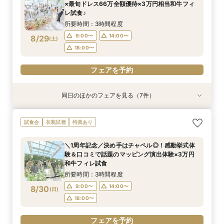
12:00〜
12:00〜
12:00〜
12:00〜
12:00〜
12:00〜
12:00〜
15:00〜
13:00〜
15:00〜
15:00〜
15:00〜
15:00〜
15:00〜
×最旬ドレス66万全額優待×3万円相当和牛フィ
8/28
8/28
8/28
8/28
8/28
8/28
8/28
レ試食♪
(
(
(
(
(
(
(
金
金
金
金
金
金
金
)
)
)
)
)
)
)
17:00〜
15:00〜
17:00〜
17:00〜
17:00〜
17:00〜
17:00〜
16:00〜
所要時間：3時間程度
フェアを予約
フェアを予約
フェアを予約
フェアを予約
フェアを予約
フェアを予約
フェアを予約
9:00〜
14:00〜
8/29
(
土
)
18:00〜
フェアを予約
同日のほかのフェアを見る（7件）
特典あり
試食会
衣装試着
特典あり
試食会
試食会
試食会
衣装試着
衣装試着
衣装試着
衣装試着
特典あり
特典あり
特典あり
特典あり
特典あり
【60分で完結】即決営業ナシで安心！気軽によ
【6名～30名の少人数婚】挙式＆会食Newプラ
【最短90分★】何も決まってなくてOK♪最新演
【タイパ重視！60分で完結◎】オンラインで会
【マタニティー限定】安心サポート＆お祝い特典
【2件目以降限定◆スペシャル特典】空き状況僅
★完売間近★27年1.2月の挙式限定♪挙式全額プ
試食会
衣装試着
特典あり
りみちツアー
ン誕生！無料試食付
出体験×お気軽相談会
場案内＆相談会
付フェア
か！日程先取り×安心見積り比較相談♪
レゼント×花嫁体験
所要時間：1時間程度
所要時間：3時間程度
所要時間：1時間30分程度
所要時間：1時間程度
所要時間：3時間程度
所要時間：3時間程度
所要時間：3時間程度
＼1周年記念／決め手はチャペル◎！感動挙式体
9:00〜
9:00〜
9:00〜
9:00〜
9:00〜
9:00〜
9:00〜
14:00〜
14:00〜
10:00〜
14:00〜
14:00〜
14:00〜
18:30〜
験＆口コミで話題のマッピング演出体験×3万円
8/29
8/29
8/29
8/29
8/29
8/29
8/29
和牛フィレ試食
(
(
(
(
(
(
(
土
土
土
土
土
土
土
)
)
)
)
)
)
)
18:00〜
18:00〜
14:00〜
18:00〜
18:00〜
18:00〜
15:00〜
所要時間：3時間程度
18:00〜
フェアを予約
フェアを予約
フェアを予約
フェアを予約
フェアを予約
フェアを予約
9:00〜
14:00〜
8/30
(
日
)
フェアを予約
18:00〜
フェアを予約