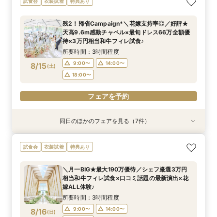
試食会
衣装試着
特典あり
りみちツアー
場案内＆相談会
ドレス1着差額フリー！
ン誕生！無料試食付
付フェア
出体験×お気軽相談
か！日程先取り×安心見積り比較相談♪
所要時間：1時間程度
所要時間：1時間程度
所要時間：3時間程度
所要時間：3時間程度
所要時間：3時間程度
所要時間：1時間30分程度
所要時間：3時間程度
残2！帰省Campaign*＼花嫁支持率◎／好評★
12:00〜
12:00〜
12:00〜
12:00〜
12:00〜
12:00〜
12:00〜
15:00〜
13:00〜
15:00〜
15:00〜
15:00〜
15:00〜
15:00〜
天高9.6m感動チャペル×最旬ドレス66万全額優
8/14
8/14
8/14
8/14
8/14
8/14
8/14
待×3万円相当和牛フィレ試食♪
(
(
(
(
(
(
(
金
金
金
金
金
金
金
)
)
)
)
)
)
)
17:00〜
15:00〜
17:00〜
17:00〜
17:00〜
17:00〜
17:00〜
16:00〜
所要時間：3時間程度
フェアを予約
フェアを予約
フェアを予約
フェアを予約
フェアを予約
フェアを予約
フェアを予約
9:00〜
14:00〜
8/15
(
土
)
18:00〜
フェアを予約
同日のほかのフェアを見る（7件）
特典あり
試食会
衣装試着
特典あり
試食会
試食会
試食会
衣装試着
衣装試着
衣装試着
衣装試着
特典あり
特典あり
特典あり
特典あり
特典あり
【60分で完結】即決営業ナシで安心！気軽によ
【6名～30名の少人数婚】挙式＆会食Newプラ
【最短90分★】何も決まってなくてOK♪最新演
【タイパ重視！60分で完結◎】オンラインで会
【マタニティー限定】安心サポート＆お祝い特典
【2件目以降限定◆スペシャル特典】空き状況僅
★完売間近★27年1.2月の挙式限定♪挙式全額プ
試食会
衣装試着
特典あり
りみちツアー
ン誕生！無料試食付
出体験×お気軽相談会
場案内＆相談会
付フェア
か！日程先取り×安心見積り比較相談♪
レゼント×花嫁体験
所要時間：1時間程度
所要時間：3時間程度
所要時間：1時間30分程度
所要時間：1時間程度
所要時間：3時間程度
所要時間：3時間程度
所要時間：3時間程度
＼月一BIG★最大190万優待／シェフ厳選3万円
9:00〜
9:00〜
9:00〜
9:00〜
9:00〜
9:00〜
9:00〜
14:00〜
14:00〜
10:00〜
14:00〜
14:00〜
14:00〜
18:30〜
相当和牛フィレ試食×口コミ話題の最新演出×花
8/15
8/15
8/15
8/15
8/15
8/15
8/15
嫁ALL体験♪
(
(
(
(
(
(
(
土
土
土
土
土
土
土
)
)
)
)
)
)
)
18:00〜
18:00〜
14:00〜
18:00〜
18:00〜
18:00〜
15:00〜
所要時間：3時間程度
18:00〜
フェアを予約
フェアを予約
フェアを予約
フェアを予約
フェアを予約
フェアを予約
9:00〜
14:00〜
8/16
(
日
)