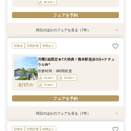
フェアを予約
18:00〜
フェアを予約
同日のほかのフェアを見る（7件）
特典あり
衣装試着
特典あり
試食会
試食会
試食会
試食会
衣装試着
衣装試着
衣装試着
衣装試着
特典あり
特典あり
特典あり
特典あり
特典あり
【60分で完結】即決営業ナシで安心！気軽によ
【最短90分★】何も決まってなくてOK♪最新演
【タイパ重視！60分で完結◎】オンラインで会
【2件目以降限定◆スペシャル特典】空き状況僅
★Open記念★27年1,2月式限定♪ドレス1差額フ
【6名～30名の少人数婚】挙式＆会食Newプラ
【マタニティー限定】安心サポート＆お祝い特典
試食会
衣装試着
特典あり
りみちツアー
出体験×お気軽相談会
場案内＆相談会
か！日程先取り×安心見積り比較相談♪
リー&挙式料全額プレゼント&料理ランクアップ
ン誕生！無料試食付
付フェア
￥2,000×人数分進呈♪
所要時間：1時間程度
所要時間：1時間30分程度
所要時間：1時間程度
所要時間：3時間程度
所要時間：3時間程度
所要時間：3時間程度
月曜2組限定★7大特典！熊本駅徒歩3分×ナチュ
所要時間：3時間程度
9:00〜
9:00〜
9:00〜
9:00〜
9:00〜
9:00〜
14:00〜
10:00〜
14:00〜
14:00〜
14:00〜
18:30〜
ラルW*
9:00〜
14:00〜
8/16
8/16
8/16
8/16
8/16
8/16
8/16
(
(
(
(
(
(
(
日
日
日
日
日
日
日
)
)
)
)
)
)
)
18:00〜
14:00〜
18:00〜
18:00〜
18:00〜
15:00〜
所要時間：3時間程度
18:00〜
18:00〜
12:00〜
15:00〜
フェアを予約
フェアを予約
フェアを予約
フェアを予約
フェアを予約
8/17
(
月
)
17:00〜
フェアを予約
フェアを予約
フェアを予約
同日のほかのフェアを見る（7件）
特典あり
特典あり
試食会
衣装試着
試食会
衣装試着
試食会
衣装試着
衣装試着
衣装試着
特典あり
特典あり
特典あり
特典あり
特典あり
【60分で完結】即決営業ナシで安心！気軽によ
【タイパ重視！60分で完結◎】オンラインで会
★1周年記念★27年1,2月式限定♪料理ランクup×
【6名～30名の少人数婚】挙式＆会食Newプラ
【マタニティー限定】安心サポート＆お祝い特典
【最短90分★】何も決まってなくてOK♪最新演
【2件目以降限定◆スペシャル特典】空き状況僅
試食会
衣装試着
特典あり