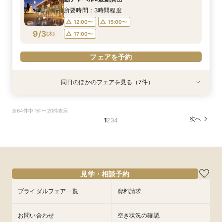
8/31
8/31
8/31
8/31
8/31
8/31
8/31
(
(
(
(
(
(
(
月
月
月
月
月
月
月
)
)
)
)
)
)
)
17:00〜
15:00〜
17:00〜
17:00〜
17:00〜
17:00〜
17:00〜
16:00〜
所要時間：3時間程度
12:00〜
15:00〜
フェアを予約
フェアを予約
フェアを予約
フェアを予約
フェアを予約
フェアを予約
フェアを予約
9/3
(
木
)
17:00〜
フェアを予約
同日のほかのフェアを見る（7件）
特典あり
特典あり
試食会
衣装試着
試食会
衣装試着
試食会
衣装試着
衣装試着
衣装試着
特典あり
特典あり
特典あり
特典あり
特典あり
【60分で完結】即決営業ナシで安心！気軽によ
【タイパ重視！60分で完結◎】オンラインで会
★1周年記念★27年1,2月式限定♪料理ランクup×
【6名～30名の少人数婚】挙式＆会食Newプラ
【マタニティー限定】安心サポート＆お祝い特典
【最短90分★】何も決まってなくてOK♪最新演
【2件目以降限定◆スペシャル特典】空き状況僅
全64件中 1件〜20件表示
りみちツアー
場案内＆相談会
ドレス1着差額フリー！
ン誕生！無料試食付
付フェア
出体験×お気軽相談
か！日程先取り×安心見積り比較相談♪
次へ
1
2
3
4
所要時間：1時間程度
所要時間：1時間程度
所要時間：3時間程度
所要時間：3時間程度
所要時間：3時間程度
所要時間：1時間30分程度
所要時間：3時間程度
12:00〜
12:00〜
12:00〜
12:00〜
12:00〜
12:00〜
12:00〜
15:00〜
13:00〜
15:00〜
15:00〜
15:00〜
15:00〜
15:00〜
9/3
9/3
9/3
9/3
9/3
9/3
9/3
(
(
(
(
(
(
(
木
木
木
木
木
木
木
)
)
)
)
)
)
)
17:00〜
15:00〜
17:00〜
17:00〜
17:00〜
17:00〜
17:00〜
16:00〜
フェアを予約
フェアを予約
フェアを予約
フェアを予約
フェアを予約
フェアを予約
フェアを予約
見学・相談予約
ブライダルフェア一覧
資料請求
お問い合わせ
空き状況の確認