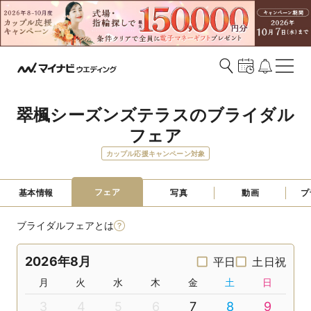
翠楓シーズンズテラスのブライダル
フェア
カップル応援キャンペーン対象
フェア
基本情報
写真
動画
プ
ブライダルフェアとは
2026年8月
平日
土日祝
月
火
水
木
金
土
日
3
4
5
6
7
8
9