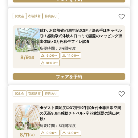
試食会
衣装試着
特典あり
残1＼お盆帰省×1周年記念SP／決め手はチャペル
◎！感動挙式体験＆口コミで話題のマッピング演
出体験×3万円和牛フィレ試食
所要時間：3時間程度
9:00〜
14:00〜
8/9
(
日
)
18:00〜
フェアを予約
試食会
衣装試着
特典あり
◆ゲスト満足度◎3万円和牛試食付◆非日常空間
の天高9.6m感動チャペル×卒花嫁話題の演出体
験♪
所要時間：3時間程度
9:00〜
14:00〜
8/11
(
火
)