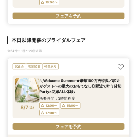
18:00〜
フェアを予約
本日以降開催のブライダルフェア
全64件中 1件〜20件表示
試食会
衣装試着
特典あり
＼Welcome Summer★豪華160万円特典／駅近
がゲストへの最大のおもてなし◎駅近で叶う貸切
Party×花嫁ALL体験♪
所要時間：3時間程度
12:00〜
15:00〜
8/7
(
金
)
17:00〜
フェアを予約