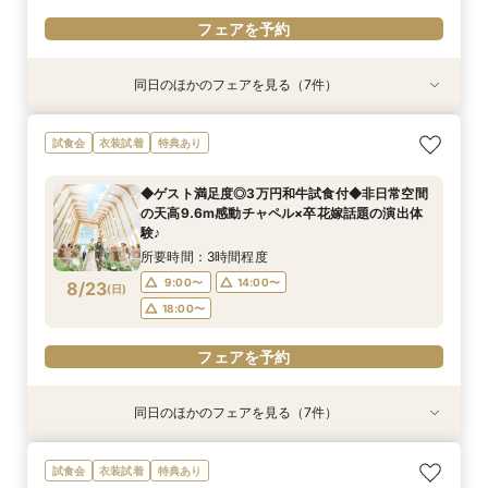
フェアを予約
同日のほかのフェアを見る（7件）
特典あり
試食会
衣装試着
特典あり
試食会
試食会
試食会
衣装試着
衣装試着
衣装試着
衣装試着
特典あり
特典あり
特典あり
特典あり
特典あり
【60分で完結】即決営業ナシで安心！気軽によ
【6名～30名の少人数婚】挙式＆会食Newプラ
【最短90分★】何も決まってなくてOK♪最新演
【タイパ重視！60分で完結◎】オンラインで会
【マタニティー限定】安心サポート＆お祝い特典
【2件目以降限定◆スペシャル特典】空き状況僅
★完売間近★27年1.2月の挙式限定♪挙式全額プ
試食会
衣装試着
特典あり
りみちツアー
ン誕生！無料試食付
出体験×お気軽相談会
場案内＆相談会
付フェア
か！日程先取り×安心見積り比較相談♪
レゼント×花嫁体験
所要時間：1時間程度
所要時間：3時間程度
所要時間：1時間30分程度
所要時間：1時間程度
所要時間：3時間程度
所要時間：3時間程度
所要時間：3時間程度
◆ゲスト満足度◎3万円和牛試食付◆非日常空間
9:00〜
9:00〜
9:00〜
9:00〜
9:00〜
9:00〜
9:00〜
14:00〜
14:00〜
10:00〜
14:00〜
14:00〜
14:00〜
18:30〜
の天高9.6m感動チャペル×卒花嫁話題の演出体
8/22
8/22
8/22
8/22
8/22
8/22
8/22
験♪
(
(
(
(
(
(
(
土
土
土
土
土
土
土
)
)
)
)
)
)
)
18:00〜
18:00〜
14:00〜
18:00〜
18:00〜
18:00〜
15:00〜
所要時間：3時間程度
18:00〜
フェアを予約
フェアを予約
フェアを予約
フェアを予約
フェアを予約
フェアを予約
9:00〜
14:00〜
8/23
(
日
)
フェアを予約
18:00〜
フェアを予約
同日のほかのフェアを見る（7件）
特典あり
衣装試着
特典あり
試食会
試食会
試食会
試食会
衣装試着
衣装試着
衣装試着
衣装試着
特典あり
特典あり
特典あり
特典あり
特典あり
【60分で完結】即決営業ナシで安心！気軽によ
【最短90分★】何も決まってなくてOK♪最新演
【タイパ重視！60分で完結◎】オンラインで会
【2件目以降限定◆スペシャル特典】空き状況僅
★Open記念★27年1,2月式限定♪ドレス1差額フ
【6名～30名の少人数婚】挙式＆会食Newプラ
【マタニティー限定】安心サポート＆お祝い特典
試食会
衣装試着
特典あり
りみちツアー
出体験×お気軽相談会
場案内＆相談会
か！日程先取り×安心見積り比較相談♪
リー&挙式料全額プレゼント&料理ランクアップ
ン誕生！無料試食付
付フェア