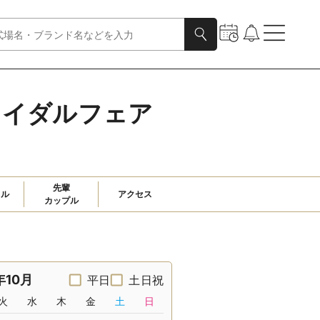
ライダルフェア
先輩

ャル
アクセス
カップル
年10月
平日
土日祝
火
水
木
金
土
日