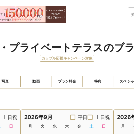
・プライベートテラスのブ
カップル応援キャンペーン対象
写真
動画
プラン料金
特典
スペシ
2026年9月
2026
土日祝
平日
土日祝
土
日
月
火
水
木
金
土
日
月