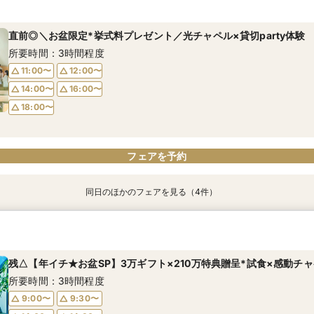
所要時間：3時間程度
所要時間：3時間程度
所要時間：1時間程度
所要時間：1時間30分程度
所要時間：1時間程度
直前◎＼お盆限定*挙式料プレゼント／光チャペル×貸切party体験
10:00〜
10:00〜
9:00〜
9:00〜
9:00〜
14:30〜
14:30〜
15:00〜
14:30〜
15:00〜
所要時間：3時間程度
18:00〜
18:00〜
18:30〜
18:00〜
11:00〜
12:00〜
14:00〜
16:00〜
18:00〜
フェアを予約
フェアを予約
フェアを予約
フェアを予約
フェアを予約
フェアを予約
同日のほかのフェアを見る（4件）
＼1軒目限定★3万ギフト付／ドレス＆挙式料プレゼント×和牛試食
【6名～30名の少人数婚】挙式＆会食Newプラン誕生！無料試食付
【60分で完結】即決営業ナシで安心！気軽によりみちツアー
【タイパ重視！60分で完結◎】オンラインで会場案内＆相談会
所要時間：3時間程度
所要時間：3時間程度
所要時間：1時間程度
所要時間：1時間程度
残△【年イチ★お盆SP】3万ギフト×210万特典贈呈*試食×感動チ
11:00〜
11:00〜
12:00〜
12:00〜
12:00〜
12:00〜
13:00〜
13:00〜
所要時間：3時間程度
14:00〜
14:00〜
15:00〜
15:00〜
16:00〜
16:00〜
16:00〜
16:00〜
9:00〜
9:30〜
18:00〜
18:00〜
17:00〜
17:00〜