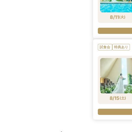
8/11
(
火
)
試食会
特典あり
8/15
(
土
)