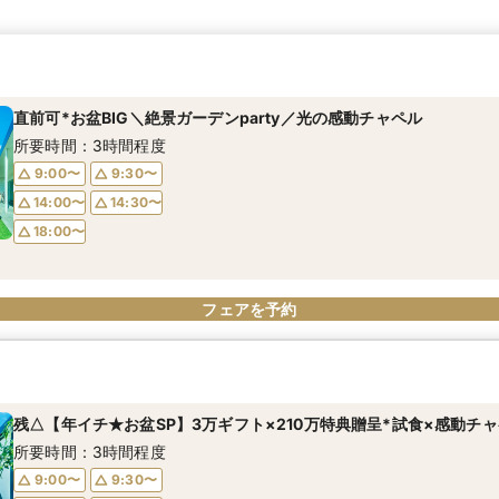
直前可*お盆BIG＼絶景ガーデンparty／光の感動チャペル
所要時間：3時間程度
9:00〜
9:30〜
14:00〜
14:30〜
18:00〜
フェアを予約
残△【年イチ★お盆SP】3万ギフト×210万特典贈呈*試食×感動チ
所要時間：3時間程度
9:00〜
9:30〜