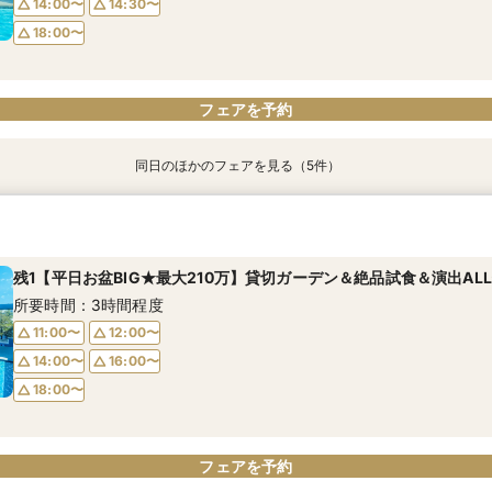
14:00〜
14:30〜
18:00〜
フェアを予約
フェアを予約
フェアを予約
フェアを予約
フェアを予約
同日のほかのフェアを見る（5件）
＼1軒目限定★3万ギフト付／ドレス＆挙式料プレゼント×和牛試食
【6名～30名の少人数婚】挙式＆会食Newプラン誕生！無料試食付
【タイパ重視！60分で完結◎】オンラインで会場案内＆相談会
【会場見学2件目以上◎】短縮90分Fair*雰囲気比較×見積相談会
【60分で完結】即決営業ナシで安心！気軽によりみちツアー
所要時間：3時間程度
所要時間：3時間程度
所要時間：1時間程度
所要時間：1時間30分程度
所要時間：1時間程度
残1【平日お盆BIG★最大210万】貸切ガーデン＆絶品試食＆演出AL
10:00〜
10:00〜
9:00〜
9:00〜
9:00〜
14:30〜
14:30〜
15:00〜
14:30〜
15:00〜
所要時間：3時間程度
18:00〜
18:00〜
18:30〜
18:00〜
11:00〜
12:00〜
14:00〜
16:00〜
18:00〜
フェアを予約
フェアを予約
フェアを予約
フェアを予約
フェアを予約
フェアを予約