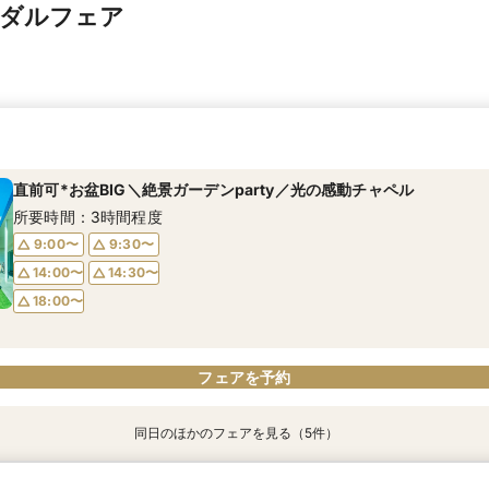
イダルフェア
直前可*お盆BIG＼絶景ガーデンparty／光の感動チャペル
所要時間：3時間程度
9:00〜
9:30〜
14:00〜
14:30〜
18:00〜
フェアを予約
同日のほかのフェアを見る（5件）
＼1軒目限定★3万ギフト付／ドレス＆挙式料プレゼント×和牛試食
【6名～30名の少人数婚】挙式＆会食Newプラン誕生！無料試食付
【タイパ重視！60分で完結◎】オンラインで会場案内＆相談会
【会場見学2件目以上◎】短縮90分Fair*雰囲気比較×見積相談会
【60分で完結】即決営業ナシで安心！気軽によりみちツアー