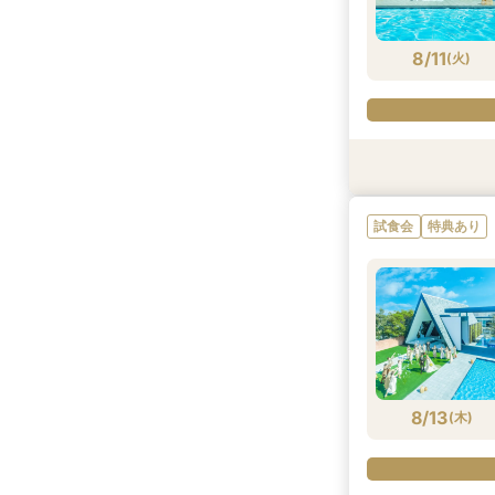
8/10
8/10
8/10
8/10
(
(
(
(
月
月
月
月
)
)
)
)
8/11
(
火
)
試食会
試食会
特典あり
特典あり
特典あり
特典あり
特典あり
試食会
特典あり
8/11
8/11
8/11
8/11
8/11
(
(
(
(
(
火
火
火
火
火
)
)
)
)
)
8/13
(
木
)