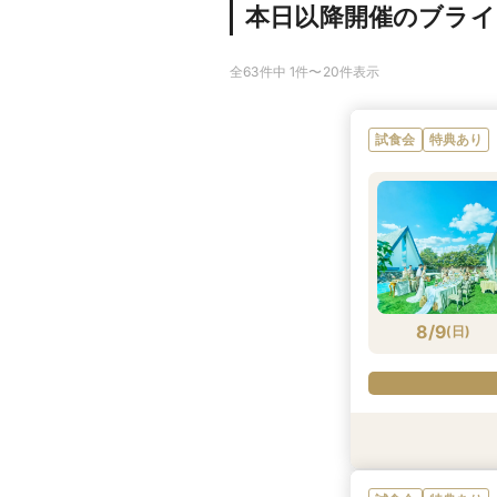
本日以降開催のブラ
全63件中 1件〜20件表示
試食会
特典あり
8/9
(
日
)
試食会
試食会
特典あり
特典あり
特典あり
特典あり
特典あり