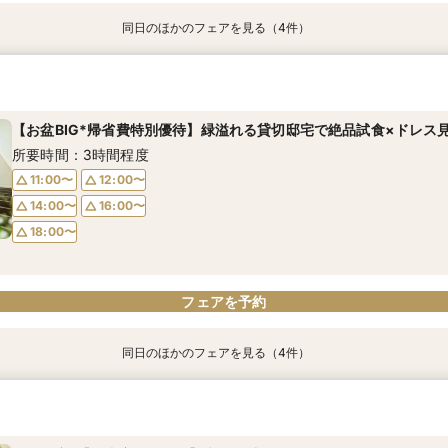
同日のほかのフェアを見る（4件）
＼1軒目限定★3万ギフト付／ドレス＆挙式料プレゼント×和牛試食
【6名～30名の少人数婚】挙式＆会食Newプラン誕生！無料試食付
【60分で完結】即決営業ナシで安心！気軽によりみちツアー
【タイパ重視！60分で完結◎】オンラインで会場案内＆相談会
所要時間：3時間程度
所要時間：3時間程度
所要時間：1時間程度
所要時間：1時間程度
【お盆BIG*帰省費特別優待】緑溢れる貸切邸宅で絶品試食×ドレス
11:00〜
11:00〜
12:00〜
12:00〜
12:00〜
12:00〜
13:00〜
13:00〜
所要時間：3時間程度
14:00〜
14:00〜
15:00〜
15:00〜
16:00〜
16:00〜
16:00〜
16:00〜
11:00〜
12:00〜
18:00〜
18:00〜
17:00〜
17:00〜
14:00〜
16:00〜
18:00〜
フェアを予約
フェアを予約
フェアを予約
フェアを予約
フェアを予約
同日のほかのフェアを見る（4件）
＼1軒目限定★3万ギフト付／ドレス＆挙式料プレゼント×和牛試食
【6名～30名の少人数婚】挙式＆会食Newプラン誕生！無料試食付
【60分で完結】即決営業ナシで安心！気軽によりみちツアー
【タイパ重視！60分で完結◎】オンラインで会場案内＆相談会
所要時間：3時間程度
所要時間：3時間程度
所要時間：1時間程度
所要時間：1時間程度