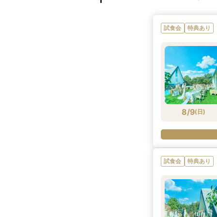
試食会
特典あり
8/9
(
日
)
試食会
特典あり