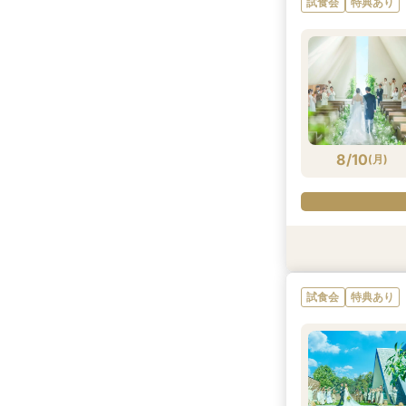
試食会
特典あり
8/9
8/9
8/9
8/9
8/9
(
(
(
(
(
日
日
日
日
日
)
)
)
)
)
8/10
(
月
)
試食会
試食会
特典あり
特典あり
特典あり
特典あり
試食会
特典あり