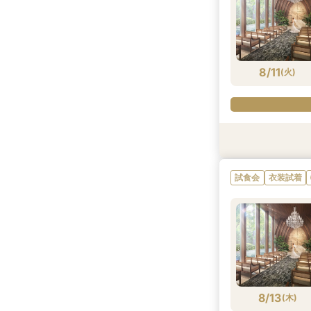
8/10
(
月
)
8/11
(
火
)
試食会
試食会
試食会
衣装試着
衣装試着
衣装試着
試食会
衣装試着
8/11
8/11
8/11
(
(
(
火
火
火
)
)
)
8/13
(
木
)