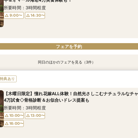
所要時間：3時間程度
16:00〜
9:00〜
14:30〜
フェアを予約
フェアを予約
同日のほかのフェアを見る（3件）
特典あり
特典あり
特典あり
【洗練されたホテルウェディング】五ツ星クラスのおもてなしを体験
【緑に囲まれたガーデン付上質ホテル】開放的な上質空間＆卒花人
【初見学におすすめ】予算や日程、不安な事は何でも相談OK＊選べ
特典あり
試食で美食を堪能！骨格診断＆お似合いドレス提案付き
毛和牛4万試食も堪能！骨格診断×お似合いドレス提案付き
&黒毛和牛4万美食体験付！
所要時間：3時間程度
所要時間：3時間程度
所要時間：3時間程度
【木曜日限定】憧れ花嫁ALL体験！自然光さしこむナチュラルなチ
4万試食◇骨格診断＆お似合いドレス提案も
9:00〜
9:00〜
9:00〜
14:30〜
14:30〜
14:30〜
所要時間：3時間程度
10:00〜
13:00〜
16:00〜
フェアを予約
フェアを予約
フェアを予約