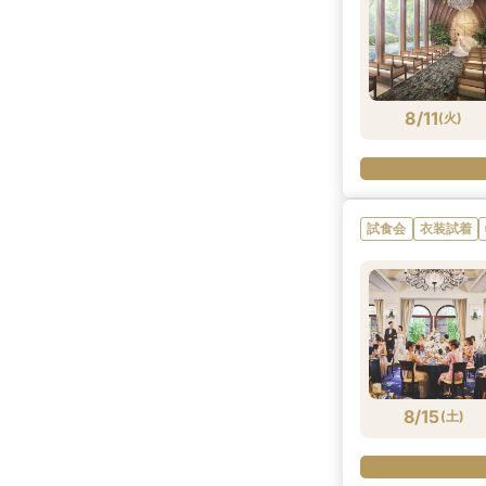
8/11
(
火
)
試食会
衣装試着
8/15
(
土
)