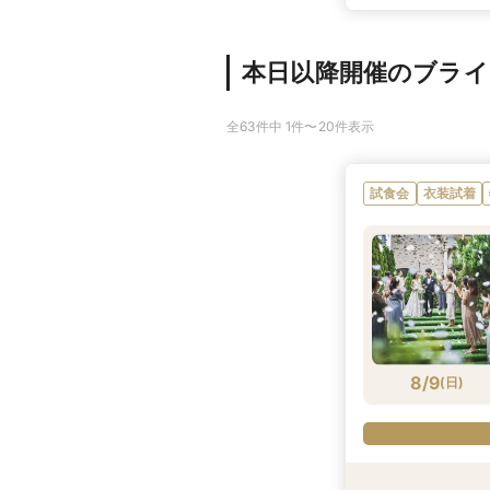
本日以降開催のブラ
全63件中 1件〜20件表示
試食会
衣装試着
8/9
(
日
)