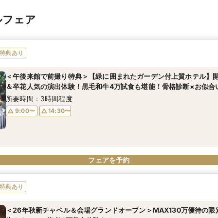
ルフェア
特典あり
＜午後来館で前撮り特典＞【緑に囲まれたガーデン付上質ホテル】
＆卒花人気の演出体験！黒毛和牛4万試食も堪能！骨格診断×お似合
所要時間：3時間程度
9:00〜
14:30〜
フェアを予約
特典あり
＜26年秋新チャペル＆会場グランドオープン＞MAX130万優待の