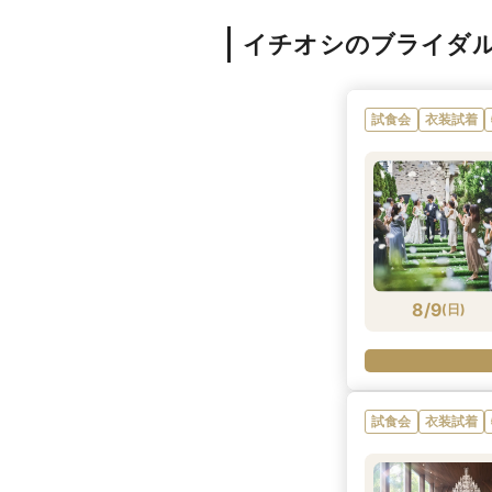
イチオシのブライダ
試食会
衣装試着
8/9
(
日
)
試食会
衣装試着