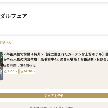
イダルフェア
特典あり
＜午後来館で前撮り特典＞【緑に囲まれたガーデン付上質ホテル】
＆卒花人気の演出体験！黒毛和牛4万試食も堪能！骨格診断×お似合
所要時間：3時間程度
9:00〜
14:30〜
フェアを予約
同日のほかのフェアを見る（4件）