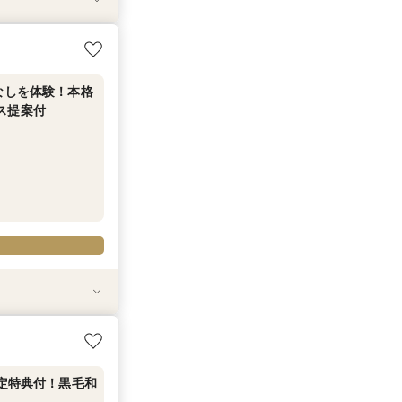
＆おもてなし美食
限定特典付！黒毛和
！黒毛和牛4万
る3つの会場見学
なしを体験！本格
ス提案付
3つの会場見学&
限定特典付！黒毛和