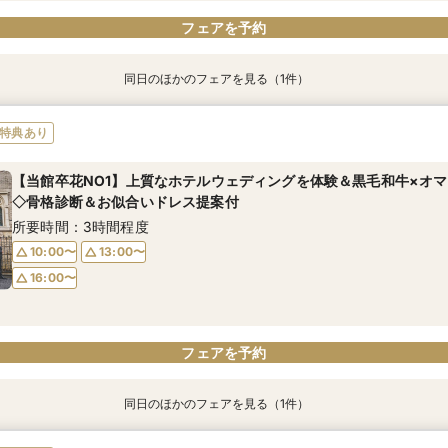
フェアを予約
同日のほかのフェアを見る（1件）
特典あり
【初見学におすすめ】相談会×上質ホテルウェディング体験＊選べる
特典あり
黒毛和牛4万美食体験付！
所要時間：3時間程度
【当館卒花NO1】上質なホテルウェディングを体験＆黒毛和牛×オマ
◇骨格診断＆お似合いドレス提案付
10:00〜
13:00〜
所要時間：3時間程度
16:00〜
10:00〜
13:00〜
16:00〜
フェアを予約
フェアを予約
同日のほかのフェアを見る（1件）
特典あり