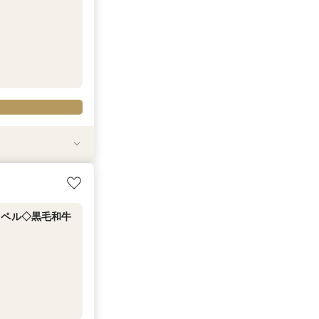
！黒毛和牛4万
気の演出体験！黒
る3つの会場見学
ャペル◇黒毛和牛