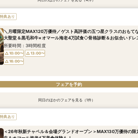
特典あり
特典あり
特典あり
特典あり
【歴史感じる独立ステンドグラス大聖堂】記憶に残る圧巻の空間美
＜26年秋新チャペル＆会場グランドオープン＞MAX130万優待の
【洗練されたホテルウェディング】五ツ星クラスのおもてなしを体験
【初見学におすすめ】予算や日程、不安な事は何でも相談OK＊選べ
特典あり
を体験！黒毛和牛4万試食＆骨格診断付き
牛＆オマール海老4万美食体験も！
試食で美食を堪能！骨格診断＆お似合いドレス提案付き
&黒毛和牛4万美食体験付！
所要時間：3時間程度
所要時間：3時間程度
所要時間：3時間程度
所要時間：3時間程度
＼月曜限定MAX120万優待／ゲスト高評価の五つ星クラスのおもて
大聖堂＆黒毛和牛×オマール海老4万試食◇骨格診断＆お似合いドレ
9:00〜
9:00〜
9:05〜
9:05〜
14:30〜
14:30〜
14:30〜
14:30〜
所要時間：3時間程度
10:00〜
13:00〜
16:00〜
フェアを予約
フェアを予約
フェアを予約
フェアを予約
フェアを予約
同日のほかのフェアを見る（1件）
特典あり
【初見学におすすめ】相談会×上質ホテルウェディング体験＊選べる
特典あり
黒毛和牛4万美食体験付！
所要時間：3時間程度
＜26年秋新チャペル＆会場グランドオープン＞MAX130万優待の
牛＆オマール海老4万美食体験も！
10:00〜
13:00〜