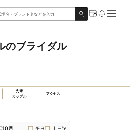
テルのブライダル
先輩

アクセス
カップル
年10月
平日
土日祝