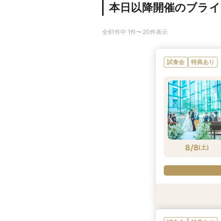
本日以降開催のブラ
全61件中 1件〜20件表示
試食会
特典あり
8/8
(
土
)
試食会
試食会
試食会
衣装試着
特典あり
特典あり