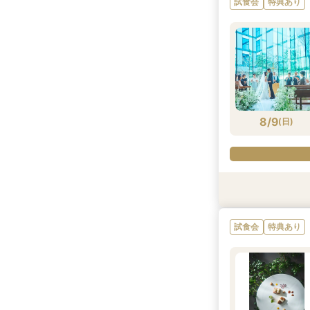
試食会
特典あり
8/8
8/8
8/8
(
(
(
土
土
土
)
)
)
8/9
(
日
)
試食会
試食会
衣装試着
特典あり
試食会
特典あり