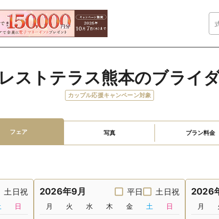
レストテラス熊本のブライ
カップル応援キャンペーン対象
フェア
写真
プラン料金
2026年9月
2026
土日祝
平日
土日祝
土
日
月
火
水
木
金
土
日
月