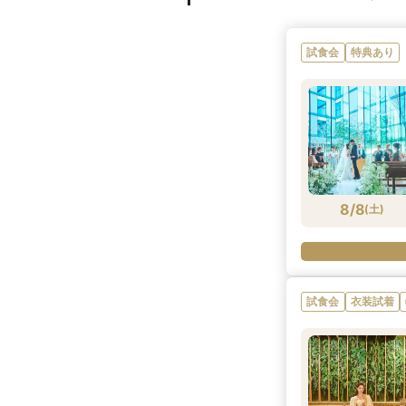
試食会
特典あり
8/8
(
土
)
試食会
衣装試着