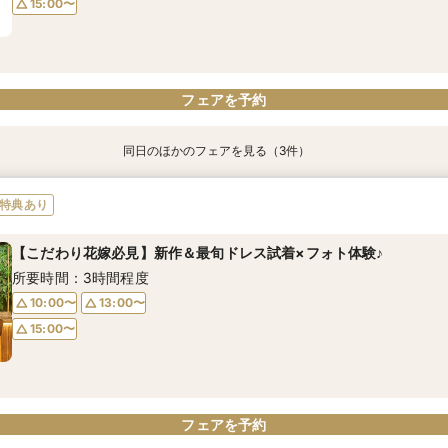
15:00〜
フェアを予約
フェアを予約
フェアを予約
同日のほかのフェアを見る（3件）
特典あり
【こだわり花嫁必見】新作＆最旬ドレス試着×フォト体験♪
【40名までの少人数婚】レストラン＆ステイウェディング
【女性プランナーが専属対応】安心して相談できるフェア♪
特典あり
所要時間：3時間程度
所要時間：3時間程度
所要時間：3時間程度
【こだわり花嫁必見】新作＆最旬ドレス試着×フォト体験♪
10:00〜
10:00〜
10:00〜
13:00〜
13:00〜
13:00〜
所要時間：3時間程度
15:00〜
15:00〜
15:00〜
10:00〜
13:00〜
15:00〜
フェアを予約
フェアを予約
フェアを予約
フェアを予約