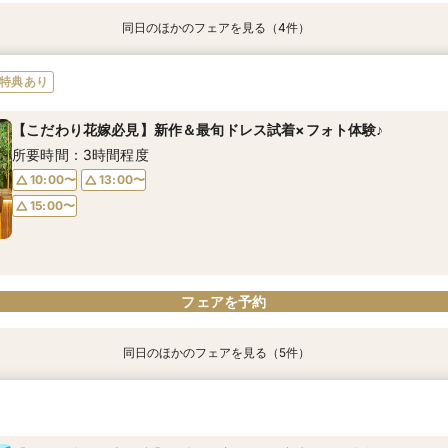
同日のほかのフェアを見る（4件）
【40名までの少人数婚】レストラン＆ステイウェディング
【平日限定】デザイナーズ空間見学×3万円相当のコース料理試食
【医療従事者限定】徹底安心設計の会場×豪華コース料理試食付
【女性プランナーが専属対応】安心して相談できるフェア♪
特典あり
所要時間：3時間程度
所要時間：3時間程度
所要時間：3時間程度
所要時間：3時間程度
【こだわり花嫁必見】新作＆最旬ドレス試着×フォト体験♪
10:00〜
10:00〜
10:00〜
10:00〜
13:00〜
13:00〜
13:00〜
13:00〜
所要時間：3時間程度
15:00〜
15:00〜
15:00〜
15:00〜
10:00〜
13:00〜
15:00〜
フェアを予約
フェアを予約
フェアを予約
フェアを予約
フェアを予約
同日のほかのフェアを見る（5件）
【40名までの少人数婚】レストラン＆ステイウェディング
【平日限定】デザイナーズ空間見学×3万円相当のコース料理試食
【医療従事者限定】徹底安心設計の会場×豪華コース料理試食付
【女性プランナーが専属対応】安心して相談できるフェア♪
【立地重視】遠方ゲストも安心の最強立地×お車代含む5大特典付
所要時間：3時間程度
所要時間：3時間程度
所要時間：3時間程度
所要時間：3時間程度
所要時間：3時間程度