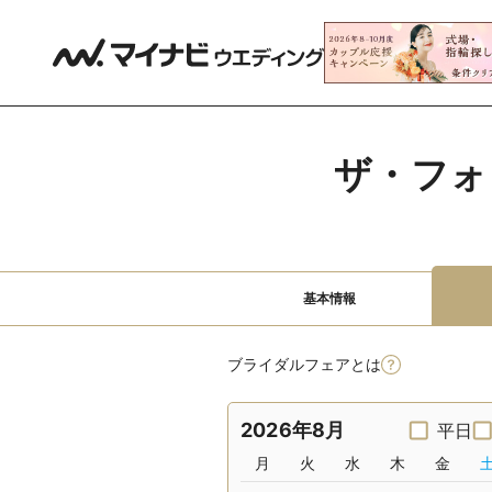
ザ・フォ
基本情報
ブライダルフェアとは
2026年8月
平日
月
火
水
木
金