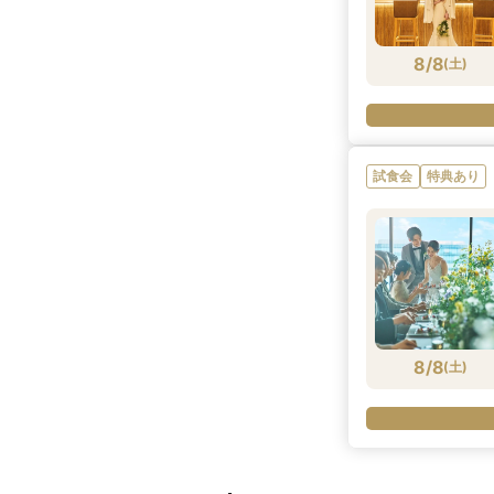
8/8
(
土
)
試食会
特典あり
8/8
(
土
)