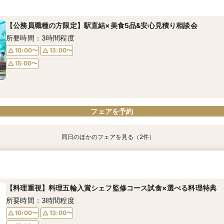
所要時間：3時間程度
所要時間：3時間程度
所要時間：3時間程度
【公務員職種の方限定】駅直結×美食5品&安心見積り相談会
10:00〜
10:00〜
10:00〜
13:00〜
13:00〜
13:00〜
所要時間：3時間程度
15:00〜
15:00〜
15:00〜
10:00〜
13:00〜
15:00〜
フェアを予約
フェアを予約
フェアを予約
フェアを予約
同日のほかのフェアを見る（2件）
特典あり
【こだわり花嫁必見】新作＆最旬ドレス試着×フォト体験♪
【女性プランナーが専属対応】安心して相談できるフェア♪
所要時間：3時間程度
所要時間：3時間程度
【料理重視】料理五輪入賞シェフ監修コース試食×選べる料理特典
10:00〜
10:00〜
13:00〜
13:00〜
所要時間：3時間程度
15:00〜
15:00〜
10:00〜
13:00〜