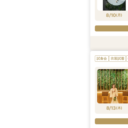
8/9
8/9
(
(
日
日
)
)
8/10
(
月
)
試食会
試食会
試食会
衣装試着
特典あり
特典あり
試食会
衣装試着
8/10
8/10
8/10
(
(
(
月
月
月
)
)
)
8/13
(
木
)