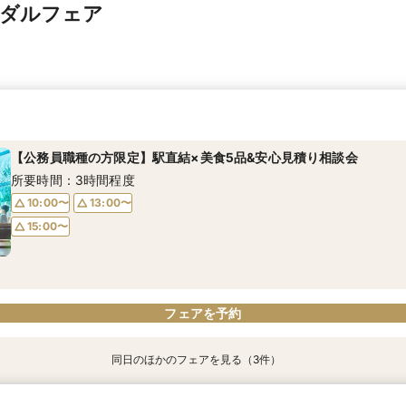
イダルフェア
【公務員職種の方限定】駅直結×美食5品&安心見積り相談会
所要時間：3時間程度
10:00〜
13:00〜
15:00〜
フェアを予約
同日のほかのフェアを見る（3件）
特典あり
【こだわり花嫁必見】新作＆最旬ドレス試着×フォト体験♪
【40名までの少人数婚】レストラン＆ステイウェディング
【女性プランナーが専属対応】安心して相談できるフェア♪