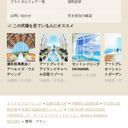
ブライダルフェア一覧
資料請求
お問い合わせ
空き状況の確認
この式場を見ている人にオススメ
瀬良垣島教会 /
アートグレイス・
セントレジェンダ
アートグレイ
アールイズ・ウエ
アイランドチャペ
OKINAWA
オーシャンフ
ディング
ル石垣リゾート
トガーデンチ
沖縄県／中北部
ル 沖縄 ●ベ
沖縄県／中北部
沖縄県／宮古島・
沖縄県／中北
ブライダルリ
石垣島・その他エ
ト
リア
マイナビウエディング
>
結婚式場TOP
>
沖縄県の結婚式場
>
中北部の結
婚式場
>
名護の結婚式場ランキング
>
THE SURF BEACHSIDE
TERRACE（ザ・サーフ ビーチサイドテラス） ●Dears Wedding
RESORT
>
費用・プラン