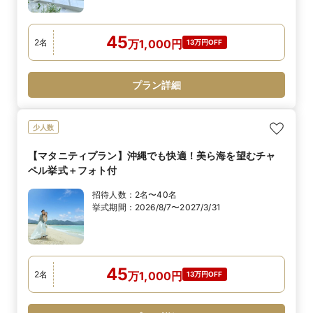
45
2
名
万
1,000
円
13万円OFF
プラン詳細
少人数
【マタニティプラン】沖縄でも快適！美ら海を望むチャ
ペル挙式＋フォト付
招待人数：
2名〜40名
挙式期間：
2026/8/7〜2027/3/31
45
2
名
万
1,000
円
13万円OFF