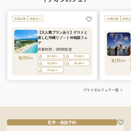
衣装試着
特典あり
衣装試着
特典
【大人数プランあり】ゲストと
楽しむ沖縄リゾ－トW相談フェ
ア
所要時間：2時間程度
10:00〜
11:00〜
8/11
(
火
)
8/11
(
火
)
13:30〜
14:30〜
17:00〜
ブライダルフェア一覧
見学・相談予約