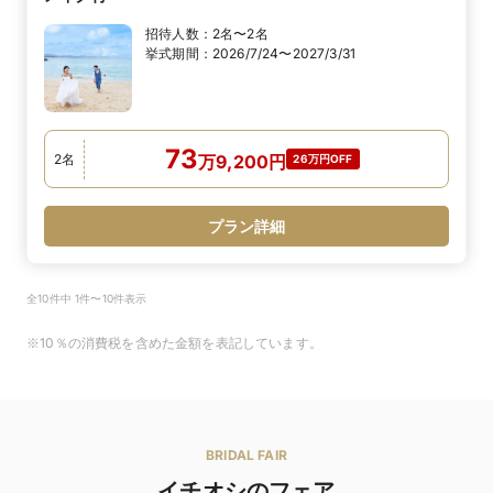
招待人数：
2名〜2名
挙式期間：
2026/7/24〜2027/3/31
73
2
名
万
9,200
円
26万円OFF
プラン詳細
全10件中 1件〜10件表示
※10％の消費税を含めた金額を表記しています。
BRIDAL FAIR
イチオシのフェア