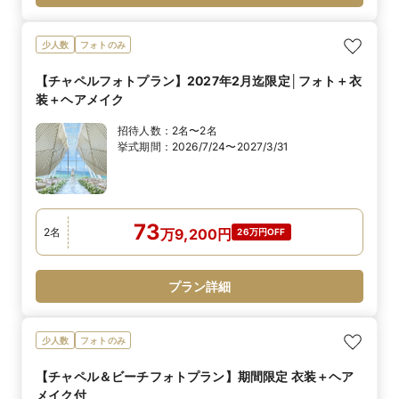
少人数
フォトのみ
【チャペルフォトプラン】2027年2月迄限定│フォト＋衣
装＋ヘアメイク
招待人数：
2名〜2名
挙式期間：
2026/7/24〜2027/3/31
73
2
名
万
9,200
円
26万円OFF
プラン詳細
少人数
フォトのみ
【チャペル＆ビーチフォトプラン】期間限定 衣装＋ヘア
メイク付