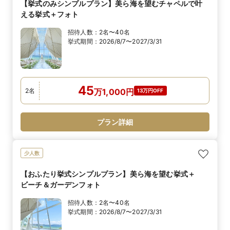
【挙式のみシンプルプラン】美ら海を望むチャペルで叶
える挙式＋フォト
招待人数：
2名〜40名
挙式期間：
2026/8/7〜2027/3/31
45
2
名
万
1,000
円
13万円OFF
プラン詳細
少人数
【おふたり挙式シンプルプラン】美ら海を望む挙式＋
ビーチ＆ガーデンフォト
招待人数：
2名〜40名
挙式期間：
2026/8/7〜2027/3/31