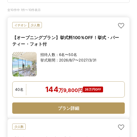
全10件中 1件〜10件表示
イチオシ
少人数
【オープニングプラン】挙式料100％OFF！挙式・パー
ティー・フォト付
招待人数：
6名〜50名
挙式期間：
2026/8/7〜2027/3/31
144
40
名
万
9,800
円
26万円OFF
プラン詳細
少人数