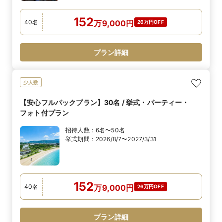
152
40
名
万
9,000
円
26万円OFF
プラン詳細
少人数
【安心フルパックプラン】30名 / 挙式・パーティー・
フォト付プラン
招待人数：
6名〜50名
挙式期間：
2026/8/7〜2027/3/31
152
40
名
万
9,000
円
26万円OFF
プラン詳細