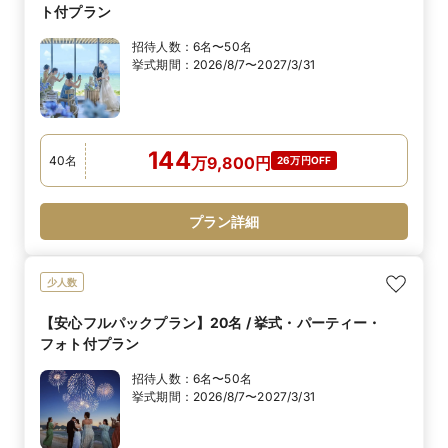
ト付プラン
招待人数：
6名〜50名
挙式期間：
2026/8/7〜2027/3/31
144
40
名
万
9,800
円
26万円OFF
プラン詳細
少人数
【安心フルパックプラン】20名 / 挙式・パーティー・
フォト付プラン
招待人数：
6名〜50名
挙式期間：
2026/8/7〜2027/3/31