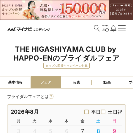
THE HIGASHIYAMA CLUB by 
HAPPO-ENのブライダルフェア
カップル応援キャンペーン対象
フェア
基本情報
写真
動画
プ
ブライダルフェアとは
2026年8月
平日
土日祝
月
火
水
木
金
土
日
3
4
5
6
7
8
9