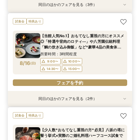
同日のほかのフェアを見る（3件）
試食会
試食会
試食会
特典あり
特典あり
特典あり
【初見学でも安心】気軽に見学◎結婚式準備ス
【文化財を貸切】京都東山に佇む「旧三井邸」全
【少人数*おもてなし重視の方*必見】八坂の塔に
試食会
特典あり
タートフェア
館見学×「特選牛」や「八芳園伝統料理・祝い鯛
誓う挙式×実際のご婚礼料理ハーフコース試食で
の炊き込み御飯」など豪華4品試食付
おもてなし体験フェア
所要時間：3時間程度
【当館人気No.1】おもてなし重視の方にオススメ
所要時間：3時間程度
所要時間：3時間程度
9:00〜
10:00〜
◎「特選牛背肉のロティ―」や八芳園伝統料理
9:00〜
9:00〜
10:00〜
10:00〜
8/15
8/15
8/15
「鯛の炊き込み御飯」など*豪華4品の美食体験*
(
(
(
土
土
土
)
)
)
14:30〜
15:00〜
フェア
14:30〜
14:30〜
15:00〜
15:00〜
所要時間：3時間程度
フェアを予約
9:00〜
10:00〜
8/16
(
日
)
フェアを予約
フェアを予約
14:30〜
15:00〜
フェアを予約
同日のほかのフェアを見る（2件）
試食会
試食会
特典あり
特典あり
【少人数*おもてなし重視の方*必見】6名～
【初見学でも安心】気軽に見学◎結婚式準備ス
試食会
特典あり
OK！少人数婚相談会◆八坂の塔に誓う挙式会場
タートフェア
のご見学×実際のご婚礼料理ハーフコース試食で
所要時間：3時間程度
【少人数*おもてなし重視の方*必見】八坂の塔に
おもてなし体験フェア
所要時間：3時間程度
9:00〜
10:00〜
誓う挙式×実際のご婚礼料理ハーフコース試食で
9:00〜
10:00〜