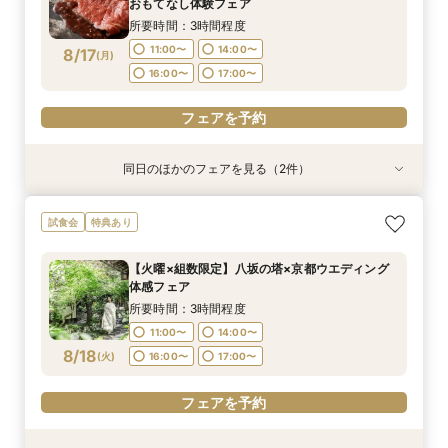
8/16
8/16
おもてなし体験フェア
(
(
日
日
)
)
14:30〜
15:00〜
14:30〜
15:00〜
所要時間：3時間程度
フェアを予約
11:00〜
14:00〜
8/17
(
月
)
フェアを予約
16:00〜
17:00〜
フェアを予約
同日のほかのフェアを見る（2件）
試食会
試食会
特典あり
特典あり
【初見学でも安心】気軽に見学◎結婚式準備ス
【組数限定】ご来館でAmazonギフト券プレゼン
試食会
特典あり
タートフェア
ト！さらに、ご成約で挙式料100％OFF/料理2ラ
ンク無料UPグレード/衣裳優待etc.このフェア限
所要時間：3時間程度
【火曜×組数限定】八坂の塔×京都ウエディング
定の特典付リニューアル記念フェア◎
所要時間：3時間程度
11:00〜
14:00〜
体感フェア
11:00〜
14:00〜
8/17
8/17
(
(
月
月
)
)
16:00〜
17:00〜
所要時間：3時間程度
16:00〜
17:00〜
11:00〜
14:00〜
フェアを予約
8/18
(
火
)
16:00〜
17:00〜
フェアを予約
フェアを予約