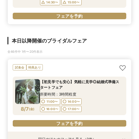
14:30〜
15:00〜
フェアを予約
本日以降開催のブライダルフェア
全46件中 1件〜20件表示
試食会
特典あり
【初見学でも安心】気軽に見学◎結婚式準備ス
タートフェア
所要時間：3時間程度
11:00〜
14:00〜
8/7
(
金
)
16:00〜
17:00〜
フェアを予約