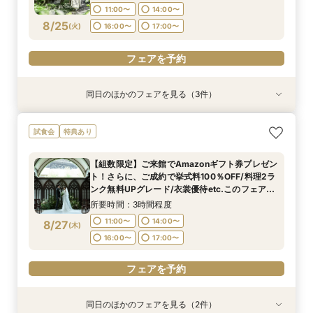
16:00〜
17:00〜
11:00〜
14:00〜
フェアを予約
8/25
(
火
)
16:00〜
17:00〜
フェアを予約
フェアを予約
同日のほかのフェアを見る（3件）
試食会
試食会
試食会
特典あり
特典あり
特典あり
【初見学でも安心】気軽に見学◎結婚式準備ス
【組数限定】ご来館でAmazonギフト券プレゼン
【少人数*おもてなし重視の方*必見】八坂の塔に
試食会
特典あり
タートフェア
ト！さらに、ご成約で挙式料100％OFF/料理2ラ
誓う挙式×実際のご婚礼料理ハーフコース試食で
ンク無料UPグレード/衣裳優待etc.このフェア限
おもてなし体験フェア
所要時間：3時間程度
【組数限定】ご来館でAmazonギフト券プレゼン
定の特典付リニューアル記念フェア◎
所要時間：3時間程度
所要時間：3時間程度
11:00〜
14:00〜
ト！さらに、ご成約で挙式料100％OFF/料理2ラ
11:00〜
11:00〜
14:00〜
14:00〜
8/25
8/25
8/25
ンク無料UPグレード/衣裳優待etc.このフェア限
(
(
(
火
火
火
)
)
)
16:00〜
17:00〜
定の特典付リニューアル記念フェア◎
16:00〜
16:00〜
17:00〜
17:00〜
所要時間：3時間程度
フェアを予約
11:00〜
14:00〜
8/27
(
木
)
フェアを予約
フェアを予約
16:00〜
17:00〜
フェアを予約
同日のほかのフェアを見る（2件）
試食会
試食会
特典あり
特典あり