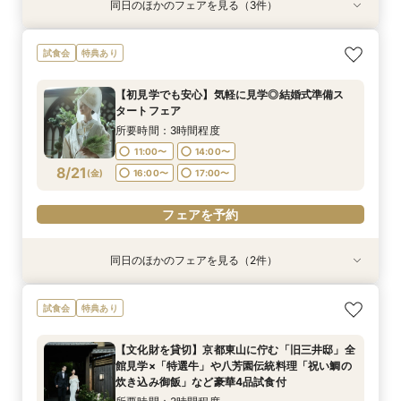
同日のほかのフェアを見る（3件）
試食会
試食会
試食会
特典あり
特典あり
特典あり
【初見学でも安心】気軽に見学◎結婚式準備ス
【組数限定】ご来館でAmazonギフト券プレゼン
【少人数*おもてなし重視の方*必見】八坂の塔に
試食会
特典あり
タートフェア
ト！さらに、ご成約で挙式料100％OFF/料理2ラ
誓う挙式×実際のご婚礼料理ハーフコース試食で
ンク無料UPグレード/衣裳優待etc.このフェア限
おもてなし体験フェア
所要時間：3時間程度
【初見学でも安心】気軽に見学◎結婚式準備ス
定の特典付リニューアル記念フェア◎
所要時間：3時間程度
所要時間：3時間程度
11:00〜
14:00〜
タートフェア
11:00〜
11:00〜
14:00〜
14:00〜
8/18
8/18
8/18
(
(
(
火
火
火
)
)
)
16:00〜
17:00〜
所要時間：3時間程度
16:00〜
16:00〜
17:00〜
17:00〜
11:00〜
14:00〜
フェアを予約
8/21
(
金
)
16:00〜
17:00〜
フェアを予約
フェアを予約
フェアを予約
同日のほかのフェアを見る（2件）
試食会
試食会
特典あり
特典あり
【組数限定】ご来館でAmazonギフト券プレゼン
【少人数*おもてなし重視の方*必見】八坂の塔に
試食会
特典あり
ト！さらに、ご成約で挙式料100％OFF/料理2ラ
誓う挙式×実際のご婚礼料理ハーフコース試食で
ンク無料UPグレード/衣裳優待etc.このフェア限
おもてなし体験フェア
【文化財を貸切】京都東山に佇む「旧三井邸」全
定の特典付リニューアル記念フェア◎
所要時間：3時間程度
所要時間：3時間程度
館見学×「特選牛」や八芳園伝統料理「祝い鯛の
11:00〜
11:00〜
14:00〜
14:00〜
8/21
8/21
炊き込み御飯」など豪華4品試食付
(
(
金
金
)
)
16:00〜
16:00〜
17:00〜
17:00〜