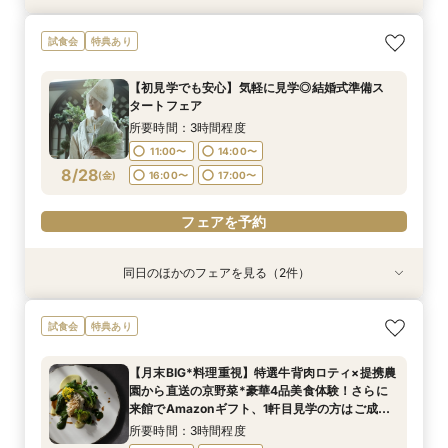
【初見学でも安心】気軽に見学◎結婚式準備ス
【少人数*おもてなし重視の方*必見】八坂の塔に
試食会
特典あり
タートフェア
誓う挙式×実際のご婚礼料理ハーフコース試食で
おもてなし体験フェア
所要時間：3時間程度
【初見学でも安心】気軽に見学◎結婚式準備ス
所要時間：3時間程度
11:00〜
14:00〜
タートフェア
11:00〜
14:00〜
8/27
8/27
(
(
木
木
)
)
16:00〜
17:00〜
所要時間：3時間程度
16:00〜
17:00〜
11:00〜
14:00〜
フェアを予約
8/28
(
金
)
16:00〜
17:00〜
フェアを予約
フェアを予約
同日のほかのフェアを見る（2件）
試食会
試食会
特典あり
特典あり
【組数限定】ご来館でAmazonギフト券プレゼン
【少人数*おもてなし重視の方*必見】八坂の塔に
試食会
特典あり
ト！さらに、ご成約で挙式料100％OFF/料理2ラ
誓う挙式×実際のご婚礼料理ハーフコース試食で
ンク無料UPグレード/衣裳優待etc.このフェア限
おもてなし体験フェア
【月末BIG*料理重視】特選牛背肉ロティ×提携農
定の特典付リニューアル記念フェア◎
所要時間：3時間程度
所要時間：3時間程度
園から直送の京野菜*豪華4品美食体験！さらに
11:00〜
11:00〜
14:00〜
14:00〜
8/28
8/28
来館でAmazonギフト、1軒目見学の方はご成約
(
(
金
金
)
)
で挙式料無料＆料理2ランクUP特典付◎
16:00〜
16:00〜
17:00〜
17:00〜
所要時間：3時間程度