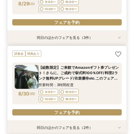
9:00〜
10:00〜
8/29
(
土
)
フェアを予約
フェアを予約
15:00〜
16:00〜
フェアを予約
同日のほかのフェアを見る（3件）
試食会
試食会
試食会
特典あり
特典あり
特典あり
【初見学でも安心】気軽に見学OK！八坂の塔を
【文化財を貸切】京都東山に佇む「旧三井邸」全
【少人数*おもてなし重視の方*必見】八坂の塔に
試食会
特典あり
目の前に仰ぐチャペルへの入場体験付*ハープや
館見学×「特選牛」や「八芳園伝統料理・祝い鯛
誓う挙式×実際のご婚礼料理ハーフコース試食で
フルートの生演奏による入場で結婚式のイメージ
の炊き込み御飯」など豪華4品試食付
おもてなし体験フェア
【組数限定】ご来館でAmazonギフト券プレゼン
広がる相談会。初めての見学にオススメ*結婚式
所要時間：3時間程度
所要時間：3時間程度
所要時間：3時間程度
ト！さらに、ご成約で挙式料100％OFF/料理2ラ
準備スタートフェア◎
9:00〜
9:00〜
9:00〜
10:00〜
10:00〜
10:00〜
8/29
8/29
8/29
ンク無料UPグレード/衣裳優待etc.このフェア限
(
(
(
土
土
土
)
)
)
定の特典付リニューアル記念フェア◎
15:00〜
15:00〜
15:00〜
16:00〜
16:00〜
16:00〜
所要時間：3時間程度
9:00〜
10:00〜
8/30
(
日
)
フェアを予約
フェアを予約
フェアを予約
15:00〜
16:00〜
フェアを予約
同日のほかのフェアを見る（2件）
試食会
試食会
特典あり
特典あり