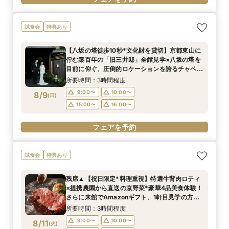
試食会
特典あり
【八坂の塔徒歩10秒*文化財を貸切】京都東山に
佇む築百年の「旧三井邸」全館見学×八坂の塔を
目前に仰ぐ、圧倒的ロケーションを誇るチャペル
での入場体験◎さらに豪華4品試食付！
所要時間：3時間程度
9:00〜
10:00〜
8/9
(
日
)
15:00〜
16:00〜
フェアを予約
試食会
特典あり
残席▲【祝日限定*料理重視】特選牛背肉ロティ
×提携農園から直送の京野菜*豪華4品美食体験！
さらに来館でAmazonギフト、1軒目見学の方は
ご成約で挙式料無料＆料理2ランクUP特典付◎
所要時間：3時間程度
9:00〜
10:00〜
8/11
(
火
)