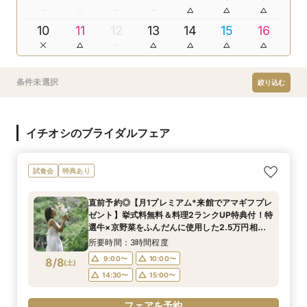
10
11
12
13
14
15
16
条件未選択
絞り込む
イチオシのブライダルフェア
試食会
特典あり
直前予約◎【月1プレミアム*来館でアマギフプレ
ゼント】挙式料無料＆料理2ランクUP特典付！特
選牛×京野菜をふんだんに使用した2.5万円相当
の豪華4品ハーフコース無料試食付◎初めての見
所要時間：3時間程度
学にオススメ◎
9:00〜
10:00〜
8/8
(
土
)
14:30〜
15:00〜
フェアを予約