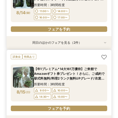
定の特典付リニューアル記念フェア◎
16:00〜
16:00〜
17:00〜
17:00〜
所要時間：3時間程度
11:00〜
14:00〜
8/14
(
金
)
フェアを予約
フェアを予約
16:00〜
17:00〜
フェアを予約
同日のほかのフェアを見る（2件）
試食会
試食会
特典あり
特典あり
【初見学でも安心】気軽に見学◎結婚式準備ス
【少人数*おもてなし重視の方*必見】八坂の塔に
試食会
特典あり
タートフェア
誓う挙式×実際のご婚礼料理ハーフコース試食で
おもてなし体験フェア
所要時間：3時間程度
【年1プレミアム*14大161万優待】ご来館で
所要時間：3時間程度
11:00〜
14:00〜
Amazonギフト券プレゼント！さらに、ご成約で
11:00〜
14:00〜
8/14
8/14
挙式料無料/料理2ランク無料UPグレード/衣裳優
(
(
金
金
)
)
16:00〜
17:00〜
待etc.年に1度のプレミアムフェア限定特典付◎
16:00〜
17:00〜
所要時間：3時間程度
フェアを予約
9:00〜
10:00〜
8/15
(
土
)
フェアを予約
14:30〜
15:00〜
フェアを予約