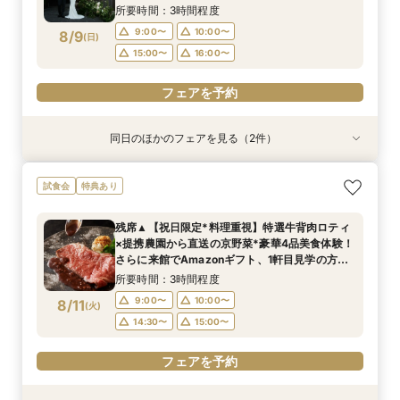
での入場体験◎さらに豪華4品試食付！
14:30〜
14:30〜
15:00〜
15:00〜
所要時間：3時間程度
フェアを予約
9:00〜
10:00〜
8/9
(
日
)
フェアを予約
フェアを予約
15:00〜
16:00〜
フェアを予約
同日のほかのフェアを見る（2件）
試食会
試食会
特典あり
特典あり
【初見学でも安心】気軽に見学◎結婚式準備ス
【少人数*おもてなし重視の方*必見】八坂の塔に
試食会
特典あり
タートフェア
誓う挙式×実際のご婚礼料理ハーフコース試食で
おもてなし体験フェア
所要時間：3時間程度
残席▲【祝日限定*料理重視】特選牛背肉ロティ
所要時間：3時間程度
9:00〜
10:00〜
×提携農園から直送の京野菜*豪華4品美食体験！
9:00〜
10:00〜
8/9
8/9
さらに来館でAmazonギフト、1軒目見学の方は
(
(
日
日
)
)
15:00〜
16:00〜
ご成約で挙式料無料＆料理2ランクUP特典付◎
15:00〜
16:00〜
所要時間：3時間程度
フェアを予約
9:00〜
10:00〜
8/11
(
火
)
フェアを予約
14:30〜
15:00〜
フェアを予約