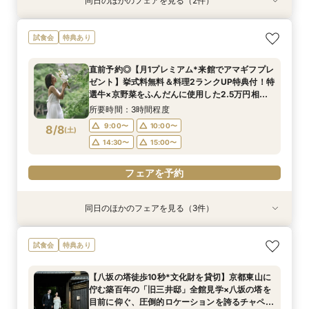
同日のほかのフェアを見る（2件）
試食会
試食会
特典あり
特典あり
【組数限定】ご来館でAmazonギフト券プレゼン
【少人数*おもてなし重視の方*必見】八坂の塔に
試食会
特典あり
ト！さらに、ご成約で挙式料100％OFF/料理2ラ
誓う挙式×実際のご婚礼料理ハーフコース試食で
ンク無料UPグレード/衣裳優待etc.このフェア限
おもてなし体験フェア
直前予約◎【月1プレミアム*来館でアマギフプレ
定の特典付リニューアル記念フェア◎
所要時間：3時間程度
所要時間：3時間程度
ゼント】挙式料無料＆料理2ランクUP特典付！特
11:00〜
11:00〜
14:00〜
14:00〜
8/7
8/7
選牛×京野菜をふんだんに使用した2.5万円相当
(
(
金
金
)
)
の豪華4品ハーフコース無料試食付◎初めての見
16:00〜
16:00〜
17:00〜
17:00〜
所要時間：3時間程度
学にオススメ◎
9:00〜
10:00〜
8/8
(
土
)
フェアを予約
フェアを予約
14:30〜
15:00〜
フェアを予約
同日のほかのフェアを見る（3件）
試食会
試食会
試食会
特典あり
特典あり
特典あり
【初見学でも安心】気軽に見学◎結婚式準備ス
【少人数*おもてなし重視の方*必見】6名～
【当館人気No.1】おもてなし重視の方にオススメ
試食会
特典あり
タートフェア
OK！少人数婚相談会◆八坂の塔に誓う挙式会場
◎「特選牛背肉のロティ―」や八芳園伝統料理
のご見学×実際のご婚礼料理ハーフコース試食で
「鯛の炊き込み御飯」など*豪華4品の美食体験*
所要時間：3時間程度
【八坂の塔徒歩10秒*文化財を貸切】京都東山に
おもてなし体験フェア
フェア
所要時間：3時間程度
所要時間：3時間程度
9:00〜
10:00〜
佇む築百年の「旧三井邸」全館見学×八坂の塔を
9:00〜
9:00〜
10:00〜
10:00〜
8/8
8/8
8/8
目前に仰ぐ、圧倒的ロケーションを誇るチャペル
(
(
(
土
土
土
)
)
)
14:30〜
15:00〜