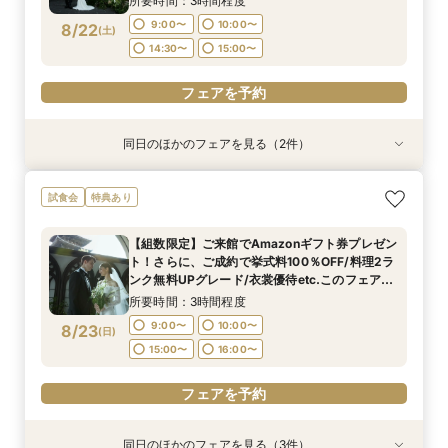
所要時間：3時間程度
9:00〜
10:00〜
8/22
(
土
)
フェアを予約
フェアを予約
14:30〜
15:00〜
フェアを予約
同日のほかのフェアを見る（2件）
試食会
試食会
特典あり
特典あり
【初見学でも安心】気軽に見学◎結婚式準備ス
【少人数*おもてなし重視の方*必見】八坂の塔に
試食会
特典あり
タートフェア
誓う挙式×実際のご婚礼料理ハーフコース試食で
おもてなし体験フェア
所要時間：3時間程度
【組数限定】ご来館でAmazonギフト券プレゼン
所要時間：3時間程度
9:00〜
10:00〜
ト！さらに、ご成約で挙式料100％OFF/料理2ラ
9:00〜
10:00〜
8/22
8/22
ンク無料UPグレード/衣裳優待etc.このフェア限
(
(
土
土
)
)
14:30〜
15:00〜
定の特典付リニューアル記念フェア◎
14:30〜
15:00〜
所要時間：3時間程度
フェアを予約
9:00〜
10:00〜
8/23
(
日
)
フェアを予約
15:00〜
16:00〜
フェアを予約
同日のほかのフェアを見る（3件）
試食会
試食会
試食会
特典あり
特典あり
特典あり