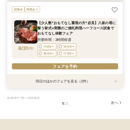
【初見学でも安心】気軽に見学OK！八坂の塔を
【少人数*おもてなし重視の方*必見】6名～
試食会
特典あり
目の前に仰ぐチャペルへの入場体験付*ハープや
OK！少人数婚相談会◆八坂の塔に誓う挙式会場
フルートの生演奏による入場で結婚式のイメージ
のご見学×実際のご婚礼料理ハーフコース試食で
【少人数*おもてなし重視の方*必見】八坂の塔に
広がる相談会。初めての見学にオススメ*結婚式
おもてなし体験フェア
所要時間：3時間程度
所要時間：3時間程度
誓う挙式×実際のご婚礼料理ハーフコース試食で
準備スタートフェア◎
9:00〜
9:00〜
10:00〜
10:00〜
8/30
8/30
おもてなし体験フェア
(
(
日
日
)
)
15:00〜
15:00〜
16:00〜
16:00〜
所要時間：3時間程度
11:00〜
14:00〜
8/31
(
月
)
フェアを予約
フェアを予約
16:00〜
17:00〜
フェアを予約
同日のほかのフェアを見る（2件）
試食会
試食会
特典あり
特典あり
【初見学でも安心】気軽に見学◎結婚式準備ス
【組数限定】ご来館でAmazonギフト券プレゼン
全46件中 1件〜20件表示
タートフェア
ト！さらに、ご成約で挙式料100％OFF/料理2ラ
次へ
1
2
3
ンク無料UPグレード/衣裳優待etc.このフェア限
所要時間：3時間程度
定の特典付リニューアル記念フェア◎
所要時間：3時間程度
11:00〜
14:00〜
11:00〜
14:00〜
8/31
8/31
(
(
月
月
)
)
16:00〜
17:00〜
16:00〜
17:00〜