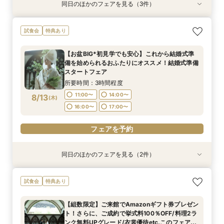
同日のほかのフェアを見る（3件）
試食会
試食会
試食会
特典あり
特典あり
特典あり
【初見学でも安心】気軽に見学◎結婚式準備ス
【少人数*おもてなし重視の方*必見】6名～
【組数限定】ご来館でAmazonギフト券プレゼン
試食会
特典あり
タートフェア
OK！少人数婚相談会◆八坂の塔に誓う挙式会場
ト！さらに、ご成約で挙式料100％OFF/料理2ラ
のご見学×実際のご婚礼料理ハーフコース試食で
ンク無料UPグレード/衣裳優待etc.このフェア限
所要時間：3時間程度
【お盆BIG*初見学でも安心】これから結婚式準
おもてなし体験フェア
定の特典付リニューアル記念フェア◎
所要時間：3時間程度
所要時間：3時間程度
9:00〜
10:00〜
備を始められるおふたりにオススメ！結婚式準備
9:00〜
9:00〜
10:00〜
10:00〜
8/11
8/11
8/11
スタートフェア
(
(
(
火
火
火
)
)
)
14:30〜
15:00〜
14:30〜
14:30〜
15:00〜
15:00〜
所要時間：3時間程度
フェアを予約
11:00〜
14:00〜
8/13
(
木
)
フェアを予約
フェアを予約
16:00〜
17:00〜
フェアを予約
同日のほかのフェアを見る（2件）
試食会
試食会
特典あり
特典あり
【組数限定】ご来館でAmazonギフト券プレゼン
【少人数*おもてなし重視の方*必見】八坂の塔に
試食会
特典あり
ト！さらに、ご成約で挙式料100％OFF/料理2ラ
誓う挙式×実際のご婚礼料理ハーフコース試食で
ンク無料UPグレード/衣裳優待etc.このフェア限
おもてなし体験フェア
【組数限定】ご来館でAmazonギフト券プレゼン
定の特典付リニューアル記念フェア◎
所要時間：3時間程度
所要時間：3時間程度
ト！さらに、ご成約で挙式料100％OFF/料理2ラ
11:00〜
11:00〜
14:00〜
14:00〜
8/13
8/13
ンク無料UPグレード/衣裳優待etc.このフェア限
(
(
木
木
)
)