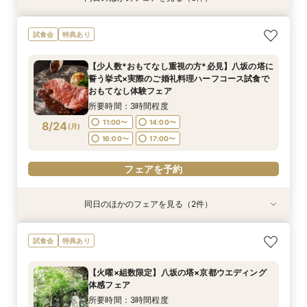
【初見学でも安心】気軽に見学◎結婚式準備ス
【少人数*おもてなし重視の方*必見】6名～
【当館人気No.1】おもてなし重視の方にオススメ
試食会
特典あり
タートフェア
OK！少人数婚相談会◆八坂の塔に誓う挙式会場
◎「特選牛背肉のロティ―」や八芳園伝統料理
のご見学×実際のご婚礼料理ハーフコース試食で
「鯛の炊き込み御飯」など*豪華4品の美食体験*
所要時間：3時間程度
【少人数*おもてなし重視の方*必見】八坂の塔に
おもてなし体験フェア
フェア
所要時間：3時間程度
所要時間：3時間程度
9:00〜
10:00〜
誓う挙式×実際のご婚礼料理ハーフコース試食で
9:00〜
9:00〜
10:00〜
10:00〜
8/23
8/23
8/23
おもてなし体験フェア
(
(
(
日
日
日
)
)
)
15:00〜
16:00〜
15:00〜
15:00〜
16:00〜
16:00〜
所要時間：3時間程度
フェアを予約
11:00〜
14:00〜
8/24
(
月
)
フェアを予約
フェアを予約
16:00〜
17:00〜
フェアを予約
同日のほかのフェアを見る（2件）
試食会
試食会
特典あり
特典あり
【初見学でも安心】気軽に見学◎結婚式準備ス
【組数限定】ご来館でAmazonギフト券プレゼン
試食会
特典あり
タートフェア
ト！さらに、ご成約で挙式料100％OFF/料理2ラ
ンク無料UPグレード/衣裳優待etc.このフェア限
所要時間：3時間程度
【火曜×組数限定】八坂の塔×京都ウエディング
定の特典付リニューアル記念フェア◎
所要時間：3時間程度
11:00〜
14:00〜
体感フェア
11:00〜
14:00〜
8/24
8/24
(
(
月
月
)
)
16:00〜
17:00〜
所要時間：3時間程度