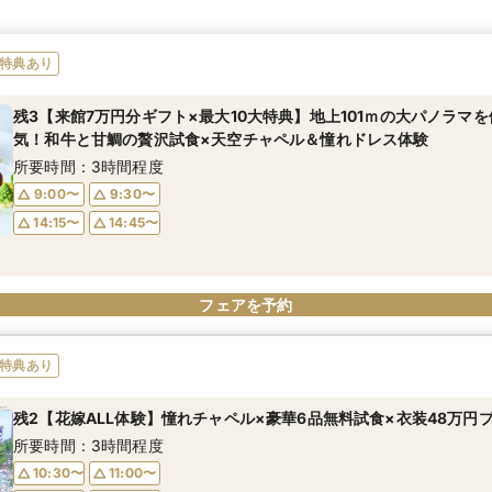
特典あり
残3【来館7万円分ギフト×最大10大特典】地上101ｍの大パノラマを
気！和牛と甘鯛の贅沢試食×天空チャペル＆憧れドレス体験
所要時間：3時間程度
9:00〜
9:30〜
14:15〜
14:45〜
フェアを予約
特典あり
残2【花嫁ALL体験】憧れチャペル×豪華6品無料試食×衣装48万円
所要時間：3時間程度
10:30〜
11:00〜