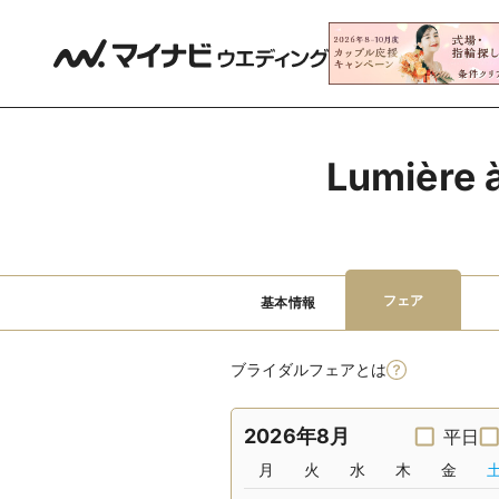
Lumièr
フェア
基本情報
ブライダルフェアとは
2026年8月
平日
月
火
水
木
金