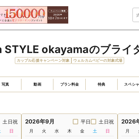
e à STYLE okayamaのブ
カップル応援キャンペーン対象
ウェルカムベビーの対象式場
写真
動画
プラン料金
特典
スペシ
2026年9月
2026
土日祝
平日
土日祝
土
日
月
火
水
木
金
土
日
月