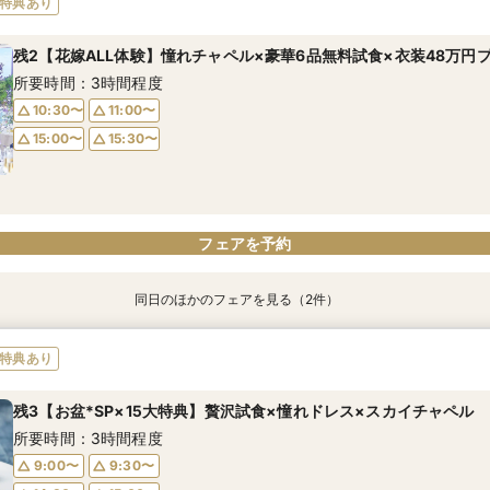
特典あり
所要時間：3時間程度
所要時間：3時間程度
残2【花嫁ALL体験】憧れチャペル×豪華6品無料試食×衣装48万円
9:00〜
9:00〜
9:30〜
9:30〜
所要時間：3時間程度
14:15〜
14:15〜
14:45〜
14:45〜
10:30〜
11:00〜
15:00〜
15:30〜
フェアを予約
フェアを予約
フェアを予約
同日のほかのフェアを見る（2件）
特典あり
特典あり
【料理重視必見】黒毛和牛&オマール海老×おもてなし婚が叶う
【準備&ご予算も安心】マタニティ&お子様連れウェディング相談会
特典あり
所要時間：3時間程度
所要時間：3時間程度
残3【お盆*SP×15大特典】贅沢試食×憧れドレス×スカイチャペル
10:30〜
10:30〜
11:00〜
11:00〜
所要時間：3時間程度
15:00〜
15:00〜
15:30〜
15:30〜
9:00〜
9:30〜