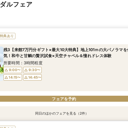
イダルフェア
特典あり
残3【来館7万円分ギフト×最大10大特典】地上101ｍの大パノラマを
気！和牛と甘鯛の贅沢試食×天空チャペル＆憧れドレス体験
所要時間：3時間程度
9:00〜
9:30〜
14:15〜
14:45〜
フェアを予約
同日のほかのフェアを見る（2件）
特典あり
特典あり
【料理重視必見】黒毛和牛&オマール海老×おもてなし婚が叶う
【準備&ご予算も安心】マタニティ&お子様連れウェディング相談会