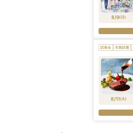
8/9
(
日
)
試食会
衣装試着
8/11
(
火
)