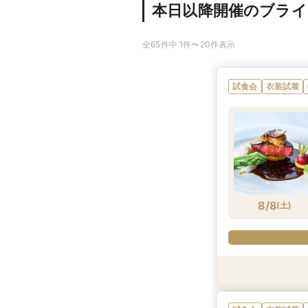
本日以降開催のブラ
全65件中 1件〜20件表示
試食会
衣装試着
8/8
(
土
)
試食会
試食会
衣装試着
衣装試着