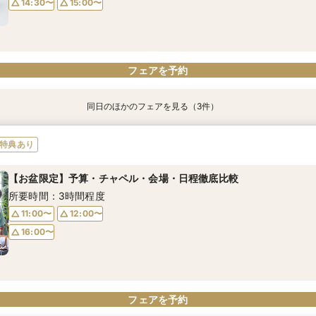
14:30〜
15:00〜
フェアを予約
フェアを予約
フェアを予約
同日のほかのフェアを見る（3件）
特典あり
特典あり
特典あり
【料理重視必見】黒毛和牛&オマール海老×おもてなし婚が叶う
【最後の会場見学に】予算・チャペル・会場・日程徹底比較
【準備&ご予算も安心】マタニティ&お子様連れウェディング相談会
特典あり
所要時間：3時間程度
所要時間：3時間程度
所要時間：3時間程度
【お盆限定】予算・チャペル・会場・日程徹底比較
9:00〜
9:00〜
9:00〜
9:30〜
9:30〜
9:30〜
所要時間：3時間程度
14:30〜
14:30〜
14:30〜
15:00〜
15:00〜
15:00〜
11:00〜
12:00〜
16:00〜
フェアを予約
フェアを予約
フェアを予約
フェアを予約