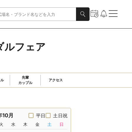
ライダルフェア
先輩

ャル
アクセス
カップル
年10月
平日
土日祝
火
水
木
金
土
日