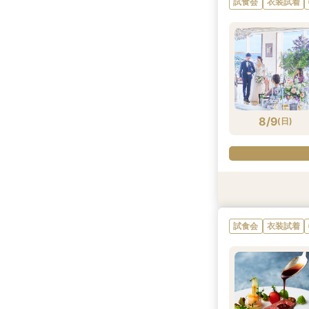
試食会
衣装試着
8/8
8/8
(
(
土
土
)
)
8/9
(
日
)
試食会
試食会
衣装試着
衣装試着
試食会
衣装試着