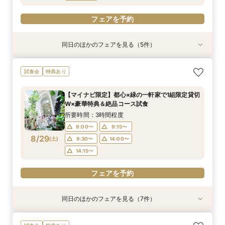
フェアを予約
同日のほかのフェアを見る（5件）
試食会
試食会
試食会
試食会
特典あり
特典あり
特典あり
特典あり
特典あり
【貸切で叶うペット婚】全館一緒OK★ペット
《徹底比較*2件目以降の方へ》見積り相談×憧れ
【少人数W】挙式＆会食プラン♪白樺の森チャペ
＼初見学に◎／心躍る花嫁の第一歩♪見積もり相
【オンライン開催】遠方在住でも安心◆バーチャ
試食会
特典あり
ウェディング相談会
の邸宅貸切体験
ル×厳選牛試食
談＆豪華試食
ル見学＆相談会
所要時間：3時間程度
所要時間：3時間程度
所要時間：3時間程度
所要時間：3時間程度
所要時間：1時間30分程度
【マイナビ限定】都心×緑の一軒家で1組限定貸切
12:00〜
11:00〜
11:00〜
11:00〜
11:00〜
14:00〜
14:00〜
14:00〜
14:00〜
15:00〜
W×豪華特典＆絶品コース試食
8/28
8/28
8/28
8/28
8/28
(
(
(
(
(
金
金
金
金
金
)
)
)
)
)
17:00〜
17:00〜
17:00〜
17:00〜
17:00〜
所要時間：3時間程度
9:00〜
9:15〜
フェアを予約
フェアを予約
フェアを予約
フェアを予約
フェアを予約
8/29
(
土
)
9:30〜
14:00〜
14:15〜
フェアを予約
同日のほかのフェアを見る（7件）
試食会
試食会
特典あり
試食会
試食会
試食会
試食会
特典あり
特典あり
特典あり
特典あり
特典あり
特典あり
動画あり
＼初見学に◎／心躍る花嫁の第一歩♪見積もり相
《1件目見学でドレス特典付》全館見学＆試食付
【オンライン開催】遠方在住でも安心◆バーチャ
【マタニティ花嫁】貸切空間＆短期間でもOKの
【少人数W】挙式＆会食プラン♪白樺の森チャペ
《徹底比較*2件目以降の方へ》見積り相談×憧れ
【貸切で叶うペット婚】全館一緒OK★ペット