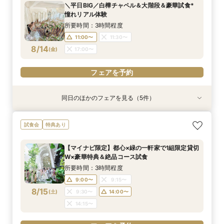
＼平日BIG／白樺チャペル＆大階段＆豪華試食*
12:00〜
11:00〜
11:00〜
11:00〜
11:00〜
14:00〜
14:00〜
14:00〜
14:00〜
15:00〜
憧れリアル体験
8/13
8/13
8/13
8/13
8/13
(
(
(
(
(
木
木
木
木
木
)
)
)
)
)
17:00〜
17:00〜
17:00〜
17:00〜
17:00〜
所要時間：3時間程度
11:00〜
11:30〜
フェアを予約
フェアを予約
フェアを予約
フェアを予約
フェアを予約
8/14
(
金
)
17:00〜
フェアを予約
同日のほかのフェアを見る（5件）
試食会
試食会
試食会
試食会
特典あり
特典あり
特典あり
特典あり
特典あり
【貸切で叶うペット婚】全館一緒OK★ペット
《徹底比較*2件目以降の方へ》見積り相談×憧れ
【少人数W】挙式＆会食プラン♪白樺の森チャペ
＼初見学に◎／心躍る花嫁の第一歩♪見積もり相
【オンライン開催】遠方在住でも安心◆バーチャ
試食会
特典あり
ウェディング相談会
の邸宅貸切体験
ル×厳選牛試食
談＆豪華試食
ル見学＆相談会
所要時間：3時間程度
所要時間：3時間程度
所要時間：3時間程度
所要時間：3時間程度
所要時間：1時間30分程度
【マイナビ限定】都心×緑の一軒家で1組限定貸切
12:00〜
11:00〜
11:00〜
11:00〜
11:00〜
15:00〜
11:30〜
11:30〜
11:30〜
11:30〜
W×豪華特典＆絶品コース試食
8/14
8/14
8/14
8/14
8/14
(
(
(
(
(
金
金
金
金
金
)
)
)
)
)
17:00〜
17:00〜
17:00〜
17:00〜
17:00〜
所要時間：3時間程度
9:00〜
9:15〜
フェアを予約
フェアを予約
フェアを予約
フェアを予約
フェアを予約
8/15
(
土
)
9:30〜
14:00〜
14:15〜