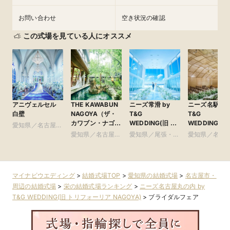
お問い合わせ
空き状況の確認
この式場を見ている人にオススメ
アニヴェルセル
THE KAWABUN
ニーズ常滑 by
ニーズ名駅 by
白壁
NAGOYA（ザ・
T&G
T&G
カワブン・ナゴ
WEDDING(旧 ア
WEDDING(旧
愛知県／名古屋
ヤ） ●Plan・
ルモニーヴィラ
ンフィニート 
市・周辺
愛知県／名古屋
愛知県／尾張・知
愛知県／名古
Do・Seeグルー
オージャルダン)
古屋)
市・周辺
多・りんくう
市・周辺
プ
マイナビウエディング
>
結婚式場TOP
>
愛知県の結婚式場
>
名古屋市・
周辺の結婚式場
>
栄の結婚式場ランキング
>
ニーズ名古屋丸の内 by
T&G WEDDING(旧 トリフォーリア NAGOYA)
>
ブライダルフェア