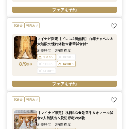
フェアを予約
試食会
特典あり
マイナビ限定【ドレス2着無料】白樺チャペル＆
大階段の憧れ体験☆豪華試食付*
所要時間：3時間程度
9:00〜
10:00〜
8/9
(
日
)
11:00〜
14:00〜
14:30〜
フェアを予約
試食会
特典あり
【マイナビ限定】祝日BIG◆厳選牛＆オマール試
食×人気演出＆貸切邸宅W体験
所要時間：3時間程度