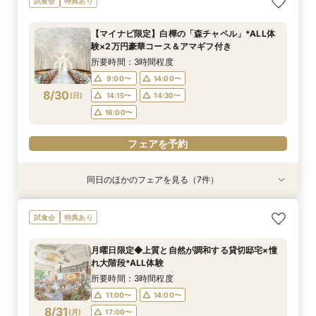
試食会
特典あり
談＆豪華試食
き！丸ごと相談会*
ル見学＆相談会
安心相談会*
ル×厳選牛試食
の邸宅貸切体験
ウェディング相談会
所要時間：3時間程度
所要時間：3時間程度
所要時間：1時間30分程度
所要時間：3時間程度
所要時間：3時間程度
所要時間：3時間程度
所要時間：3時間程度
【マイナビ限定】白樺の「森チャペル」*ALL体
10:00〜
9:00〜
9:00〜
9:00〜
9:00〜
9:00〜
9:00〜
14:00〜
14:00〜
14:00〜
14:00〜
14:00〜
14:00〜
15:00〜
験×2万円豪華コース＆アマギフ付き
8/29
8/29
8/29
8/29
8/29
8/29
8/29
(
(
(
(
(
(
(
土
土
土
土
土
土
土
)
)
)
)
)
)
)
所要時間：3時間程度
9:00〜
14:00〜
フェアを予約
フェアを予約
フェアを予約
フェアを予約
フェアを予約
フェアを予約
フェアを予約
8/30
(
日
)
14:15〜
14:30〜
16:00〜
フェアを予約
同日のほかのフェアを見る（7件）
試食会
試食会
特典あり
試食会
試食会
試食会
試食会
特典あり
特典あり
特典あり
特典あり
特典あり
特典あり
動画あり
＼初見学に◎／心躍る花嫁の第一歩♪見積もり相
【料理重視の方お勧め】厳選牛＆オマール×オー
【オンライン開催】遠方在住でも安心◆バーチャ
【マタニティ花嫁】貸切空間＆短期間でもOKの
【少人数W】挙式＆会食プラン♪白樺の森チャペ
《徹底比較*2件目以降の方へ》見積り相談×憧れ
【貸切で叶うペット婚】全館一緒OK★ペット
試食会
特典あり
談＆豪華試食
プンキッチン体験
ル見学＆相談会
安心相談会*
ル×厳選牛試食
の邸宅貸切体験
ウェディング相談会
所要時間：3時間程度
所要時間：3時間程度
所要時間：1時間30分程度
所要時間：3時間程度
所要時間：3時間程度
所要時間：3時間程度
所要時間：3時間程度
月曜日限定◆上質と自然が調和する貸切邸宅×憧
10:00〜
9:00〜
9:00〜
9:00〜
9:00〜
9:00〜
9:00〜
14:00〜
14:00〜
14:00〜
14:00〜
14:00〜
14:00〜
15:00〜
れ大階段*ALL体験
8/30
8/30
8/30
8/30
8/30
8/30
8/30
(
(
(
(
(
(
(
日
日
日
日
日
日
日
)
)
)
)
)
)
)
所要時間：3時間程度
11:00〜
14:00〜
フェアを予約
フェアを予約
フェアを予約
フェアを予約
フェアを予約
フェアを予約
フェアを予約
8/31
(
月
)
17:00〜