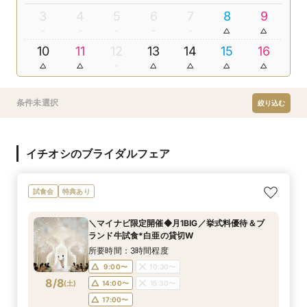
3
4
5
6
7
8
9
10
11
12
13
14
15
16
条件未選択
絞り込む
イチオシのブライダルフェア
試食会
特典あり
＼マイナビ限定開催◆月1BIG／挙式料優待＆ブ
ランド牛試食*白亜の貸切W
所要時間：3時間程度
9:00〜
10:30〜
8/8
(
土
)
14:00〜
15:30〜
17:00〜