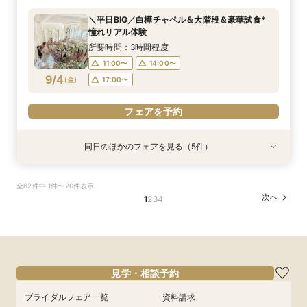
所要時間：3時間程度
所要時間：3時間程度
所要時間：3時間程度
所要時間：3時間程度
所要時間：1時間30分程度
＼平日BIG／白樺チャペル＆大階段＆豪華試食*
12:00〜
11:00〜
11:00〜
11:00〜
11:00〜
14:00〜
14:00〜
14:00〜
14:00〜
15:00〜
憧れリアル体験
9/3
9/3
9/3
9/3
9/3
(
(
(
(
(
木
木
木
木
木
)
)
)
)
)
17:00〜
17:00〜
17:00〜
17:00〜
17:00〜
所要時間：3時間程度
11:00〜
14:00〜
フェアを予約
フェアを予約
フェアを予約
フェアを予約
フェアを予約
9/4
(
金
)
17:00〜
フェアを予約
同日のほかのフェアを見る（5件）
試食会
試食会
試食会
試食会
特典あり
特典あり
特典あり
特典あり
特典あり
【貸切で叶うペット婚】全館一緒OK★ペット
《徹底比較*2件目以降の方へ》見積り相談×憧れ
【少人数W】挙式＆会食プラン♪白樺の森チャペ
＼初見学に◎／心躍る花嫁の第一歩♪見積もり相
【オンライン開催】遠方在住でも安心◆バーチャ
全62件中 1件〜20件表示
ウェディング相談会
の邸宅貸切体験
ル×厳選牛試食
談＆豪華試食
ル見学＆相談会
次へ
1
2
3
4
所要時間：3時間程度
所要時間：3時間程度
所要時間：3時間程度
所要時間：3時間程度
所要時間：1時間30分程度
12:00〜
11:00〜
11:00〜
11:00〜
11:00〜
14:00〜
14:00〜
14:00〜
14:00〜
15:00〜
9/4
9/4
9/4
9/4
9/4
(
(
(
(
(
金
金
金
金
金
)
)
)
)
)
17:00〜
17:00〜
17:00〜
17:00〜
17:00〜
フェアを予約
フェアを予約
フェアを予約
フェアを予約
フェアを予約
見学・相談予約
ブライダルフェア一覧
資料請求