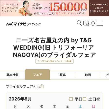
ニーズ名古屋丸の内 by T&G 
WEDDING(旧 トリフォーリア 
NAGOYA)のブライダルフェア
カップル応援キャンペーン対象
フェア
基本情報
写真
動画
プ
ブライダルフェアとは
2026年8月
平日
土日祝
月
火
水
木
金
土
日