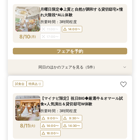
所要時間：3時間程度
所要時間：3時間程度
所要時間：1時間30分程度
所要時間：3時間程度
所要時間：3時間程度
所要時間：3時間程度
所要時間：3時間程度
月曜日限定◆上質と自然が調和する貸切邸宅×憧
10:00〜
9:00〜
9:00〜
9:00〜
9:00〜
9:00〜
9:00〜
14:00〜
14:00〜
14:00〜
14:00〜
14:00〜
14:00〜
15:00〜
れ大階段*ALL体験
8/9
8/9
8/9
8/9
8/9
8/9
8/9
(
(
(
(
(
(
(
日
日
日
日
日
日
日
)
)
)
)
)
)
)
所要時間：3時間程度
11:00〜
14:00〜
フェアを予約
フェアを予約
フェアを予約
フェアを予約
フェアを予約
フェアを予約
フェアを予約
8/10
(
月
)
17:00〜
フェアを予約
同日のほかのフェアを見る（5件）
試食会
試食会
試食会
試食会
特典あり
特典あり
特典あり
特典あり
特典あり
【貸切で叶うペット婚】全館一緒OK★ペット
《徹底比較*2件目以降の方へ》見積り相談×憧れ
【少人数W】挙式＆会食プラン♪白樺の森チャペ
＼初見学に◎／心躍る花嫁の第一歩♪見積もり相
【オンライン開催】遠方在住でも安心◆バーチャ
試食会
特典あり
ウェディング相談会
の邸宅貸切体験
ル×厳選牛試食
談＆豪華試食
ル見学＆相談会
所要時間：3時間程度
所要時間：3時間程度
所要時間：3時間程度
所要時間：3時間程度
所要時間：1時間30分程度
【マイナビ限定】祝日BIG◆厳選牛＆オマール試
12:00〜
11:00〜
11:00〜
11:00〜
11:00〜
14:00〜
14:00〜
14:00〜
14:00〜
15:00〜
食×人気演出＆貸切邸宅W体験
8/10
8/10
8/10
8/10
8/10
(
(
(
(
(
月
月
月
月
月
)
)
)
)
)
17:00〜
17:00〜
17:00〜
17:00〜
17:00〜
所要時間：3時間程度
9:00〜
9:30〜
フェアを予約
フェアを予約
フェアを予約
フェアを予約
フェアを予約
8/11
(
火
)
14:00〜
14:30〜
16:00〜