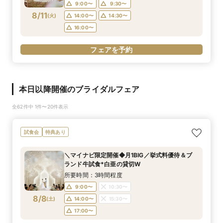
9:00〜
9:30〜
8/11
(
火
)
14:00〜
14:30〜
16:00〜
フェアを予約
本日以降開催のブライダルフェア
全62件中 1件〜20件表示
試食会
特典あり
＼マイナビ限定開催◆月1BIG／挙式料優待＆ブ
ランド牛試食*白亜の貸切W
所要時間：3時間程度
9:00〜
10:30〜
8/8
(
土
)
14:00〜
15:30〜
17:00〜