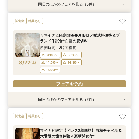
同日のほかのフェアを見る（5件）
試食会
試食会
試食会
試食会
特典あり
特典あり
特典あり
特典あり
特典あり
【貸切で叶うペット婚】全館一緒OK★ペット
《徹底比較*2件目以降の方へ》見積り相談×憧れ
【少人数W】挙式＆会食プラン♪白樺の森チャペ
＼初見学に◎／心躍る花嫁の第一歩♪見積もり相
【オンライン開催】遠方在住でも安心◆バーチャ
試食会
特典あり
ウェディング相談会
の邸宅貸切体験
ル×厳選牛試食
談＆豪華試食
ル見学＆相談会
所要時間：3時間程度
所要時間：3時間程度
所要時間：3時間程度
所要時間：3時間程度
所要時間：1時間30分程度
＼マイナビ限定開催◆月1BIG／挙式料優待＆ブ
12:00〜
11:00〜
11:00〜
11:00〜
11:00〜
14:00〜
14:00〜
14:00〜
14:00〜
15:00〜
ランド牛試食*白亜の貸切W
8/21
8/21
8/21
8/21
8/21
(
(
(
(
(
金
金
金
金
金
)
)
)
)
)
17:00〜
17:00〜
17:00〜
17:00〜
17:00〜
所要時間：3時間程度
9:00〜
9:30〜
フェアを予約
フェアを予約
フェアを予約
フェアを予約
フェアを予約
8/22
(
土
)
14:00〜
14:30〜
15:00〜
フェアを予約
同日のほかのフェアを見る（7件）
試食会
試食会
特典あり
試食会
試食会
試食会
試食会
特典あり
特典あり
特典あり
特典あり
特典あり
特典あり
動画あり
＼初見学に◎／心躍る花嫁の第一歩♪見積もり相
《1件目見学でドレス特典付》全館見学＆試食付
【オンライン開催】遠方在住でも安心◆バーチャ
【マタニティ花嫁】貸切空間＆短期間でもOKの
【少人数W】挙式＆会食プラン♪白樺の森チャペ
《徹底比較*2件目以降の方へ》見積り相談×憧れ
【貸切で叶うペット婚】全館一緒OK★ペット
試食会
特典あり
談＆豪華試食
き！丸ごと相談会*
ル見学＆相談会
安心相談会*
ル×厳選牛試食
の邸宅貸切体験
ウェディング相談会
所要時間：3時間程度
所要時間：3時間程度
所要時間：1時間30分程度
所要時間：3時間程度
所要時間：3時間程度
所要時間：3時間程度
所要時間：3時間程度
マイナビ限定【ドレス2着無料】白樺チャペル＆
10:00〜
9:00〜
9:00〜
9:00〜
9:00〜
9:00〜
9:00〜
14:00〜
14:00〜
14:00〜
14:00〜
14:00〜
14:00〜
15:00〜
大階段の憧れ体験☆豪華試食付*