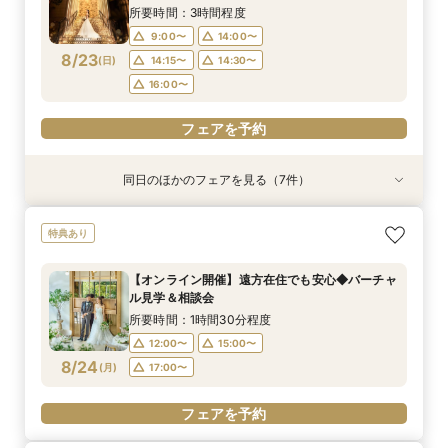
8/22
8/22
8/22
8/22
8/22
8/22
8/22
(
(
(
(
(
(
(
土
土
土
土
土
土
土
)
)
)
)
)
)
)
所要時間：3時間程度
9:00〜
14:00〜
フェアを予約
フェアを予約
フェアを予約
フェアを予約
フェアを予約
フェアを予約
フェアを予約
8/23
(
日
)
14:15〜
14:30〜
16:00〜
フェアを予約
同日のほかのフェアを見る（7件）
試食会
試食会
特典あり
試食会
試食会
試食会
試食会
特典あり
特典あり
特典あり
特典あり
特典あり
特典あり
動画あり
＼初見学に◎／心躍る花嫁の第一歩♪見積もり相
【料理重視の方お勧め】厳選牛＆オマール×オー
【オンライン開催】遠方在住でも安心◆バーチャ
【マタニティ花嫁】貸切空間＆短期間でもOKの
【少人数W】挙式＆会食プラン♪白樺の森チャペ
《徹底比較*2件目以降の方へ》見積り相談×憧れ
【貸切で叶うペット婚】全館一緒OK★ペット
特典あり
談＆豪華試食
プンキッチン体験
ル見学＆相談会
安心相談会*
ル×厳選牛試食
の邸宅貸切体験
ウェディング相談会
所要時間：3時間程度
所要時間：3時間程度
所要時間：1時間30分程度
所要時間：3時間程度
所要時間：3時間程度
所要時間：3時間程度
所要時間：3時間程度
【オンライン開催】遠方在住でも安心◆バーチャ
10:00〜
9:00〜
9:00〜
9:00〜
9:00〜
9:00〜
9:00〜
14:00〜
14:00〜
14:00〜
14:00〜
14:00〜
14:00〜
15:00〜
ル見学＆相談会
8/23
8/23
8/23
8/23
8/23
8/23
8/23
(
(
(
(
(
(
(
日
日
日
日
日
日
日
)
)
)
)
)
)
)
所要時間：1時間30分程度
12:00〜
15:00〜
フェアを予約
フェアを予約
フェアを予約
フェアを予約
フェアを予約
フェアを予約
フェアを予約
8/24
(
月
)
17:00〜
フェアを予約