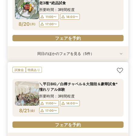
10:00〜
9:00〜
9:00〜
9:00〜
9:00〜
9:00〜
9:00〜
14:00〜
14:00〜
14:00〜
14:00〜
14:00〜
14:00〜
15:00〜
老3種*絶品試食
8/16
8/16
8/16
8/16
8/16
8/16
8/16
(
(
(
(
(
(
(
日
日
日
日
日
日
日
)
)
)
)
)
)
)
所要時間：3時間程度
11:00〜
14:00〜
フェアを予約
フェアを予約
フェアを予約
フェアを予約
フェアを予約
フェアを予約
フェアを予約
8/20
(
木
)
17:00〜
フェアを予約
同日のほかのフェアを見る（5件）
試食会
試食会
試食会
試食会
特典あり
特典あり
特典あり
特典あり
特典あり
【貸切で叶うペット婚】全館一緒OK★ペット
《徹底比較*2件目以降の方へ》見積り相談×憧れ
【少人数W】挙式＆会食プラン♪白樺の森チャペ
＼初見学に◎／心躍る花嫁の第一歩♪見積もり相
【オンライン開催】遠方在住でも安心◆バーチャ
試食会
特典あり
ウェディング相談会
の邸宅貸切体験
ル×厳選牛試食
談＆豪華試食
ル見学＆相談会
所要時間：3時間程度
所要時間：3時間程度
所要時間：3時間程度
所要時間：3時間程度
所要時間：1時間30分程度
＼平日BIG／白樺チャペル＆大階段＆豪華試食*
12:00〜
11:00〜
11:00〜
11:00〜
11:00〜
14:00〜
14:00〜
14:00〜
14:00〜
15:00〜
憧れリアル体験
8/20
8/20
8/20
8/20
8/20
(
(
(
(
(
木
木
木
木
木
)
)
)
)
)
17:00〜
17:00〜
17:00〜
17:00〜
17:00〜
所要時間：3時間程度
11:00〜
14:00〜
フェアを予約
フェアを予約
フェアを予約
フェアを予約
フェアを予約
8/21
(
金
)
17:00〜
フェアを予約