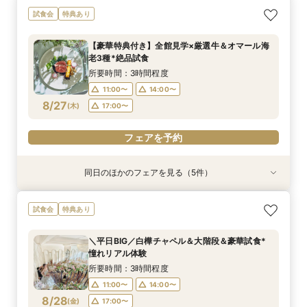
試食会
特典あり
【豪華特典付き】全館見学×厳選牛＆オマール海
老3種*絶品試食
所要時間：3時間程度
11:00〜
14:00〜
8/27
(
木
)
17:00〜
フェアを予約
同日のほかのフェアを見る（5件）
試食会
試食会
試食会
試食会
特典あり
特典あり
特典あり
特典あり
特典あり
【貸切で叶うペット婚】全館一緒OK★ペット
《徹底比較*2件目以降の方へ》見積り相談×憧れ
【少人数W】挙式＆会食プラン♪白樺の森チャペ
＼初見学に◎／心躍る花嫁の第一歩♪見積もり相
【オンライン開催】遠方在住でも安心◆バーチャ
試食会
特典あり
ウェディング相談会
の邸宅貸切体験
ル×厳選牛試食
談＆豪華試食
ル見学＆相談会
所要時間：3時間程度
所要時間：3時間程度
所要時間：3時間程度
所要時間：3時間程度
所要時間：1時間30分程度
＼平日BIG／白樺チャペル＆大階段＆豪華試食*
12:00〜
11:00〜
11:00〜
11:00〜
11:00〜
14:00〜
14:00〜
14:00〜
14:00〜
15:00〜
憧れリアル体験
8/27
8/27
8/27
8/27
8/27
(
(
(
(
(
木
木
木
木
木
)
)
)
)
)
17:00〜
17:00〜
17:00〜
17:00〜
17:00〜
所要時間：3時間程度
11:00〜
14:00〜
フェアを予約
フェアを予約
フェアを予約
フェアを予約
フェアを予約
8/28
(
金
)
17:00〜