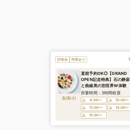
試食会
特典あり
直前予約OK◎【GRAND
OPEN記念特典】石の静寂
と曲線美の別世界W体験
所要時間：3時間程度
8/8
(
土
)
9:00〜
10:00〜
12:00〜
14:00〜
15:00〜