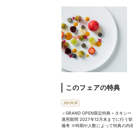
このフェアの特典
成約特典
＜GRAND OPEN限定特典＞タキ
適用期間 2027年12月末までに行
備考 ※時期や人数によって特典の内