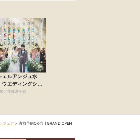
シェルアンジュ水
 ウエディングシャ
ー
県／茨城県全域
ルフェア
>
直前予約OK◎【GRAND OPEN