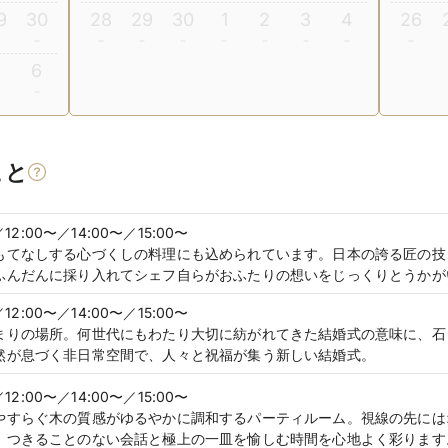
9
30
28
29
30
1
2
3
4
26
5
6
こと
／12:00〜／14:00〜／15:00〜
もてなしする心づくしの料理にも込められています。日本の誇る匠の技
ふんだんに採り入れてシェフ自らがおふたりの想いをじっくりとうかが
／12:00〜／14:00〜／15:00〜
まりの場所。何世代にもわたり大切に紡がれてきた結婚式の意味に、石
然が息づく非日常空間で、人々と祝福が集う新しい結婚式。
／12:00〜／14:00〜／15:00〜
やすらぐ木の質感がゆるやかに調和するパーティルーム。視線の先には
、つきることのない会話と極上の一皿を愉しむ時間を心地よく彩ります