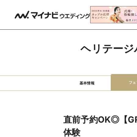
ヘリテージ
フェ
基本情報
直前予約OK◎【G
体験