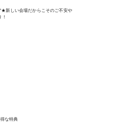
フェア★新しい会場だからこそのご不安や
！

お得な特典