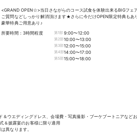
<GRAND OPEN☆>当日さながらのコース試食を体験出来るBIG
ご質問などしっかり解消頂けます★さらに今だけOPEN限定特典もあり
豪華特典ご用意あり♪
所要時間：
3時間程度
9:00〜12:00
第
1
部
10:00〜13:00
第
2
部
12:00〜15:00
第
3
部
14:00〜17:00
第
4
部
15:00〜18:00
第
5
部
シード＆ウエディングドレス、会場費・写真撮影・ブーケブートニアなど
う挙式＆披露宴のお客様に限り適用
容は異なります。