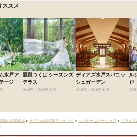
オススメ
ム水戸ア
麗風つくば シーズンズ
ディアズ水戸スパニッ
ル
テージ
テラス
シュガーデン
戸
ト
域
茨城県／茨城県全域
茨城県／茨城県全域
茨城
城県の結婚式場
>
水戸の結婚式場ランキング
>
ヘリテージパーク 水戸
>
ブライダ
験