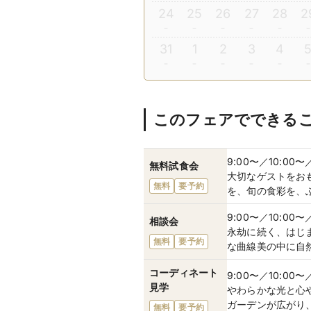
24
25
26
27
28
2
31
1
2
3
4
このフェアでできる
9:00〜／10:00〜
無料試食会
大切なゲストをお
無料
要予約
を、旬の食彩を、
9:00〜／10:00〜
相談会
永劫に続く、はじ
無料
要予約
な曲線美の中に自
コーディネート
9:00〜／10:00〜
見学
やわらかな光と心
ガーデンが広がり
無料
要予約