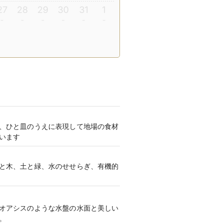
27
28
29
30
31
1
、ひと皿のうえに表現して地場の食材
います
と木、土と緑、水のせせらぎ、有機的
オアシスのような水盤の水面と美しい
。