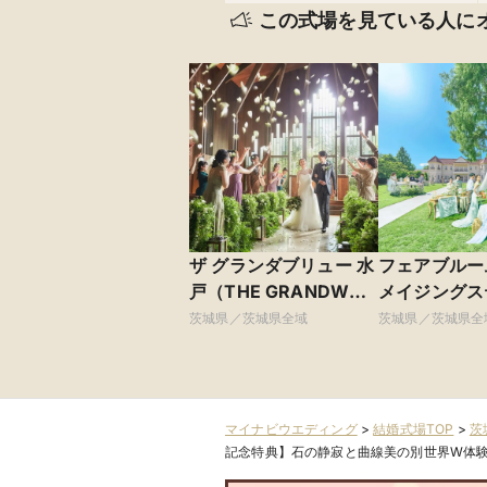
この式場を見ている人に
ザ グランダブリュー 水
フェアブルー
戸（THE GRANDW
メイジングス
MITO）
茨城県／茨城県全域
茨城県／茨城県全
マイナビウエディング
>
結婚式場TOP
>
茨
記念特典】石の静寂と曲線美の別世界W体