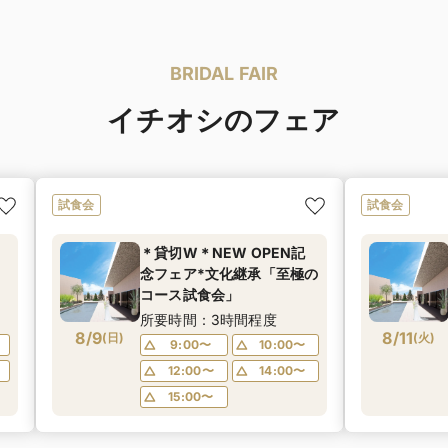
BRIDAL FAIR
イチオシのフェア
試食会
試食会
＊貸切W＊NEW OPEN記
念フェア*文化継承「至極の
コース試食会」
所要時間：3時間程度
8/9
8/11
(
日
)
(
火
)
9:00〜
10:00〜
12:00〜
14:00〜
15:00〜