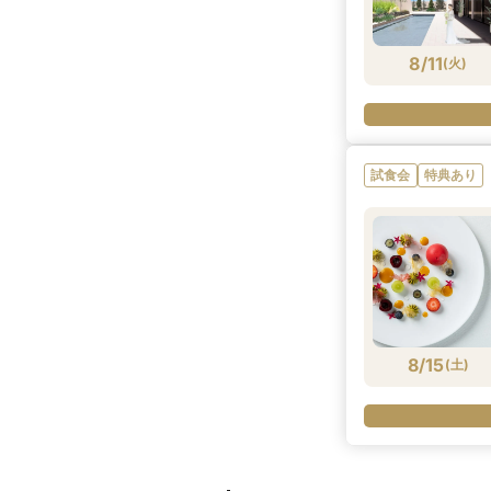
8/11
(
火
)
試食会
特典あり
8/15
(
土
)