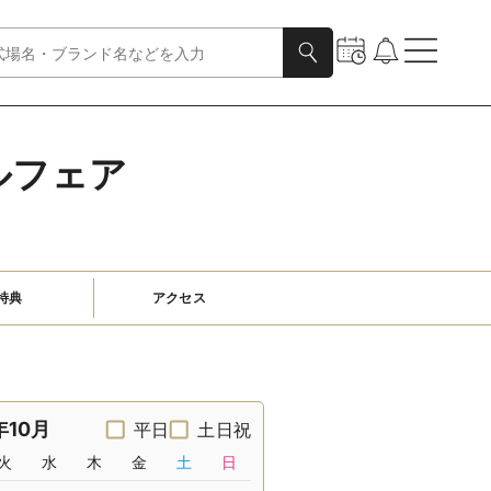
ルフェア
特典
アクセス
年10月
平日
土日祝
火
水
木
金
土
日