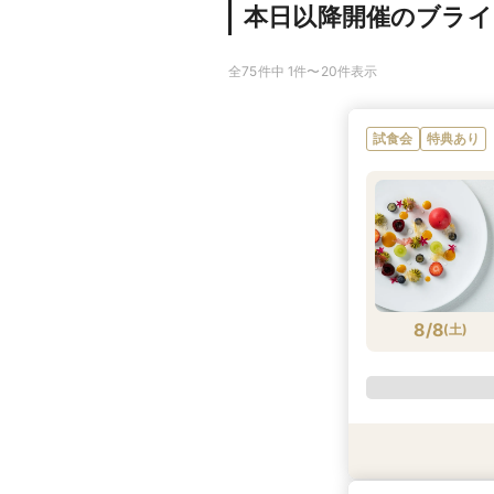
本日以降開催のブラ
全75件中 1件〜20件表示
試食会
特典あり
8/8
(
土
)
試食会
試食会
特典あり
特典あり