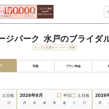
ージパーク  水戸のブライダ
カップル応援キャンペーン対象
ア
写真
プラン料金
2026年9月
2026
土日祝
平日
土日祝
土
日
月
火
水
木
金
土
日
月