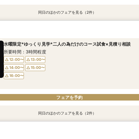
同日のほかのフェアを見る（2件）
時短フェア【90分クイック相談】見学＆不安解決！専属プランナー
｜初見学の方｜貸切×圧巻の新空間◇日本の文化を取り入れた試食
所要時間：1時間30分程度
所要時間：3時間程度
水曜限定*ゆっくり見学*二人の為だけのコース試食×見積り相談
9:00〜
9:00〜
10:00〜
10:00〜
所要時間：3時間程度
11:00〜
11:00〜
15:00〜
15:00〜
12:00〜
13:00〜
16:00〜
16:00〜
14:00〜
15:00〜
16:00〜
フェアを予約
フェアを予約
フェアを予約
同日のほかのフェアを見る（2件）
平日限定【90分相談】見学＆不安解決！専属プランナーサポート
｜初見学の方｜貸切×圧巻の新空間◇日本の文化を取り入れた試食
所要時間：3時間程度
所要時間：3時間程度