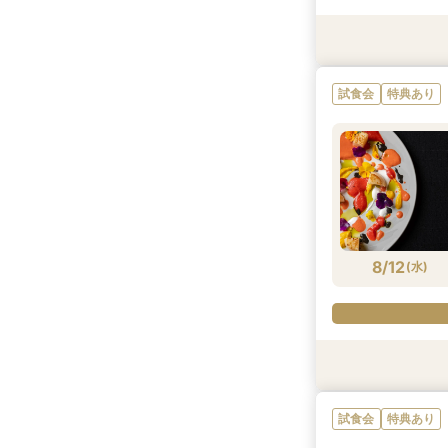
試食会
試食会
特典あり
特典あり
試食会
特典あり
8/11
8/11
(
(
火
火
)
)
8/12
(
水
)
試食会
試食会
特典あり
試食会
特典あり