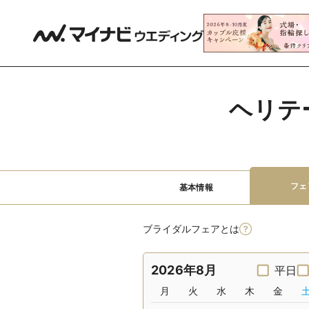
ヘリテ
フェ
基本情報
ブライダルフェアとは
2026年8月
平日
月
火
水
木
金