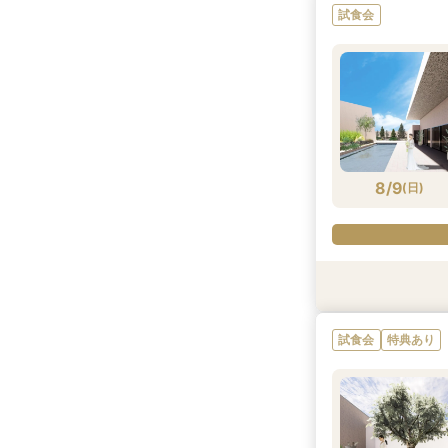
試食会
8/8
8/8
(
(
土
土
)
)
8/9
(
日
)
試食会
試食会
特典あり
特典あり
試食会
特典あり