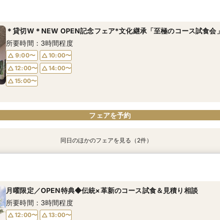
時短フェア【90分クイック相談】見学＆不安解決！専属プランナー
｜初見学の方｜貸切×圧巻の新空間◇日本の文化を取り入れた試食
所要時間：1時間30分程度
所要時間：3時間程度
＊貸切W＊NEW OPEN記念フェア*文化継承「至極のコース試食会
9:00〜
9:00〜
10:00〜
10:00〜
所要時間：3時間程度
11:00〜
11:00〜
15:00〜
15:00〜
9:00〜
10:00〜
16:00〜
16:00〜
12:00〜
14:00〜
15:00〜
02
02
電話予約のみ
電話予約のみ
フェアを予約
同日のほかのフェアを見る（2件）
時短フェア【90分クイック相談】見学＆不安解決！専属プランナー
｜初見学の方｜貸切×圧巻の新空間◇日本の文化を取り入れた試食
所要時間：1時間30分程度
所要時間：3時間程度
月曜限定／OPEN特典◆伝統×革新のコース試食＆見積り相談
9:00〜
9:00〜
10:00〜
10:00〜
所要時間：3時間程度
11:00〜
11:00〜
15:00〜
15:00〜
12:00〜
13:00〜
16:00〜
16:00〜