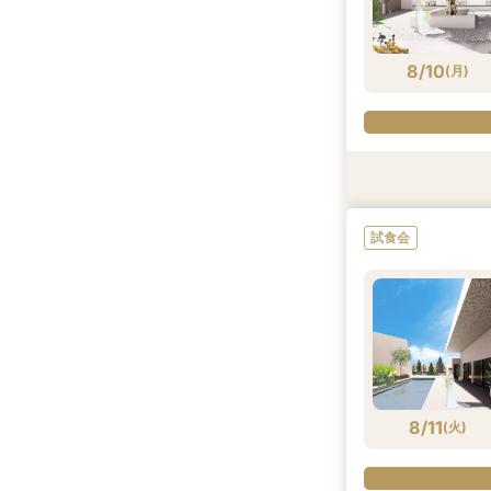
8/9
8/9
(
(
日
日
)
)
8/10
(
月
)
試食会
試食会
特典あり
試食会
8/10
8/10
(
(
月
月
)
)
8/11
(
火
)