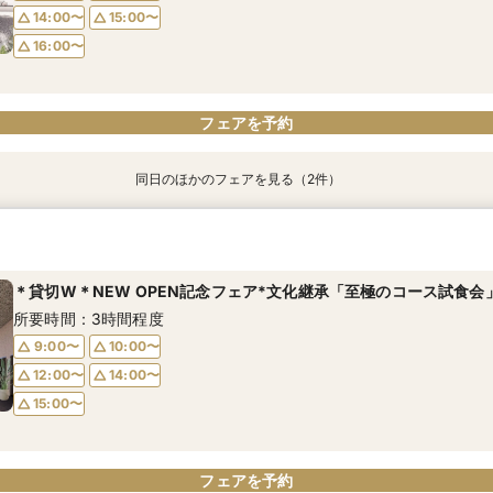
14:00〜
15:00〜
16:00〜
フェアを予約
フェアを予約
フェアを予約
同日のほかのフェアを見る（2件）
平日限定【90分相談】見学＆不安解決！専属プランナーサポート
｜初見学の方｜貸切×圧巻の新空間◇日本の文化を取り入れた試食
所要時間：3時間程度
所要時間：3時間程度
＊貸切W＊NEW OPEN記念フェア*文化継承「至極のコース試食会
12:00〜
12:00〜
13:00〜
13:00〜
所要時間：3時間程度
14:00〜
14:00〜
15:00〜
15:00〜
9:00〜
10:00〜
16:00〜
16:00〜
12:00〜
14:00〜
15:00〜
フェアを予約
フェアを予約
フェアを予約