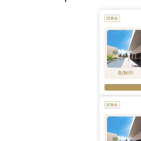
試食会
8/9
(
日
)
試食会