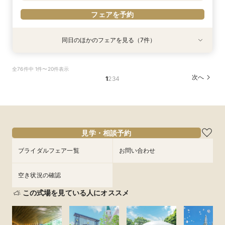
フェアを予約
同日のほかのフェアを見る（7件）
特典あり
特典あり
特典あり
特典あり
試食会
試食会
試食会
特典あり
特典あり
特典あり
【直前予約◎】初めての見学でも安心！見学×見
［タイパ重視］90分で相談会＆館内見学フェア
☆【衣裳重視】ドレスサロンでの試着メインフェ
［韓国風レタッチが人気！］フォトウエディング
［少人数貸切ウェディング］BIG特典×絶品牛
［★平日限定★］全館ゆったり見学×絶品ランチ
平日【予算も安心◎】6ヶ月以内★マタニティ＆
全76件中 1件〜20件表示
積り相談会
ア×カラー診断
相談会
フィレ試食
付き相談会
パパママキッズ婚
所要時間：1時間30分程度
次へ
1
2
3
4
所要時間：3時間程度
所要時間：3時間程度
所要時間：1時間30分程度
所要時間：3時間程度
所要時間：3時間程度
所要時間：3時間程度
10:00〜
13:00〜
10:00〜
10:00〜
10:00〜
10:00〜
10:00〜
10:00〜
13:00〜
13:00〜
12:00〜
13:00〜
13:00〜
13:00〜
15:00〜
17:00〜
8/28
8/28
8/28
8/28
8/28
8/28
8/28
(
(
(
(
(
(
(
金
金
金
金
金
金
金
)
)
)
)
)
)
)
16:00〜
14:00〜
15:00〜
16:00〜
17:00〜
19:00〜
18:00〜
フェアを予約
フェアを予約
フェアを予約
フェアを予約
フェアを予約
見学・相談予約
フェアを予約
フェアを予約
ブライダルフェア一覧
お問い合わせ
空き状況の確認
この式場を見ている人にオススメ