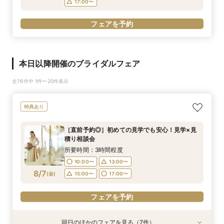
17:00〜
フェアを予約
本日以降開催のブライダルフェア
全76件中 1件〜20件表示
特典あり
［直前予約◎］初めての見学でも安心！見学×見
積り相談会
所要時間：3時間程度
10:00〜
13:00〜
8/7
(
金
)
15:00〜
17:00〜
フェアを予約
同日のほかのフェアを見る（7件）
特典あり
特典あり
特典あり
特典あり
試食会
試食会
試食会
特典あり
特典あり
特典あり