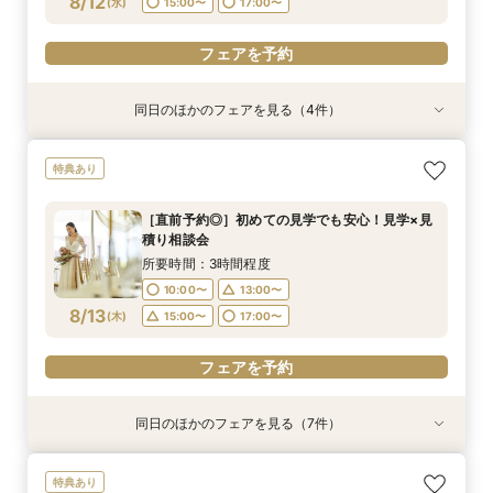
8/12
フェアを予約
(
水
)
15:00〜
17:00〜
フェアを予約
フェアを予約
同日のほかのフェアを見る（4件）
特典あり
特典あり
特典あり
特典あり
【直前予約◎】初めての見学でも安心！見学×見
［タイパ重視］90分で相談会＆館内見学フェア
☆【衣裳重視】ドレスサロンでの試着メインフェ
［韓国風レタッチが人気！］フォトウエディング
特典あり
積り相談会
ア×カラー診断
相談会
所要時間：1時間30分程度
所要時間：3時間程度
所要時間：3時間程度
所要時間：1時間30分程度
10:00〜
13:00〜
［直前予約◎］初めての見学でも安心！見学×見
10:00〜
10:00〜
10:00〜
13:00〜
13:00〜
12:00〜
積り相談会
15:00〜
17:00〜
8/12
8/12
8/12
8/12
(
(
(
(
水
水
水
水
)
)
)
)
16:00〜
14:00〜
15:00〜
16:00〜
17:00〜
所要時間：3時間程度
19:00〜
18:00〜
10:00〜
13:00〜
フェアを予約
フェアを予約
8/13
フェアを予約
(
木
)
15:00〜
17:00〜
フェアを予約
フェアを予約
同日のほかのフェアを見る（7件）
特典あり
特典あり
特典あり
特典あり
試食会
試食会
試食会
特典あり
特典あり
特典あり
【直前予約◎】初めての見学でも安心！見学×見
［タイパ重視］90分で相談会＆館内見学フェア
☆【衣裳重視】ドレスサロンでの試着メインフェ
［韓国風レタッチが人気！］フォトウエディング
［少人数貸切ウェディング］BIG特典×絶品牛
［★平日限定★］全館ゆったり見学×絶品ランチ
平日【予算も安心◎】6ヶ月以内★マタニティ＆
特典あり