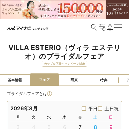
VILLA ESTERIO（ヴィラ エステリ
オ）のブライダルフェア
カップル応援キャンペーン対象
フェア
基本情報
写真
特典
ブライダルフェアとは
2026年8月
平日
土日祝
月
火
水
木
金
土
日
3
4
5
6
7
8
9