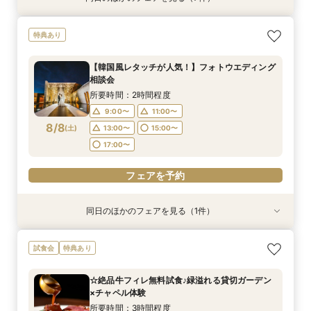
【直前予約◎】初めての見学でも安心！見学×見
［タイパ重視］90分で相談会＆館内見学フェア
☆【衣裳重視】ドレスサロンでの試着メインフェ
［韓国風レタッチが人気！］フォトウエディング
［少人数貸切ウェディング］BIG特典×絶品牛
［★平日限定★］全館ゆったり見学×絶品ランチ
平日【予算も安心◎】6ヶ月以内★マタニティ＆
特典あり
積り相談会
ア×カラー診断
相談会
フィレ試食
付き相談会
パパママキッズ婚
所要時間：1時間30分程度
所要時間：3時間程度
所要時間：3時間程度
所要時間：1時間30分程度
所要時間：3時間程度
所要時間：3時間程度
所要時間：3時間程度
10:00〜
13:00〜
【韓国風レタッチが人気！】フォトウエディング
10:00〜
10:00〜
10:00〜
10:00〜
10:00〜
10:00〜
13:00〜
13:00〜
12:00〜
13:00〜
13:00〜
13:00〜
相談会
15:00〜
17:00〜
8/7
8/7
8/7
8/7
8/7
8/7
8/7
(
(
(
(
(
(
(
金
金
金
金
金
金
金
)
)
)
)
)
)
)
16:00〜
14:00〜
15:00〜
16:00〜
17:00〜
所要時間：2時間程度
19:00〜
18:00〜
9:00〜
11:00〜
フェアを予約
フェアを予約
フェアを予約
フェアを予約
フェアを予約
8/8
フェアを予約
(
土
)
13:00〜
15:00〜
フェアを予約
17:00〜
フェアを予約
同日のほかのフェアを見る（1件）
特典あり
【衣裳重視】ドレスサロンでの試着メインフェア
試食会
特典あり
×カラー診断
所要時間：3時間程度
☆絶品牛フィレ無料試食♪緑溢れる貸切ガーデン
10:00〜
13:00〜
×チャペル体験
8/8
(
土
)
16:00〜
所要時間：3時間程度