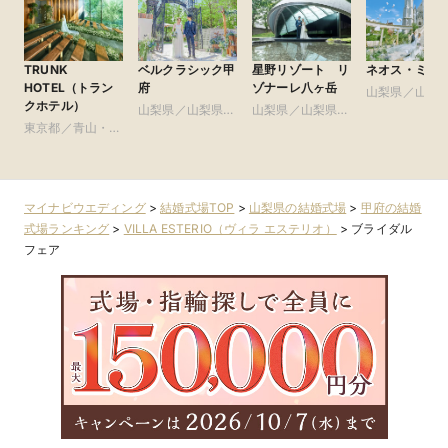
TRUNK
ベルクラシック甲
星野リゾート リ
ネオス・ミラ
HOTEL（トラン
府
ゾナーレ八ヶ岳
山梨県／山梨
クホテル）
山梨県／山梨県全
山梨県／山梨県全
域
東京都／青山・表
域
域
参道・渋谷・原宿
マイナビウエディング
>
結婚式場TOP
>
山梨県の結婚式場
>
甲府の結婚
式場ランキング
>
VILLA ESTERIO（ヴィラ エステリオ）
>
ブライダル
フェア