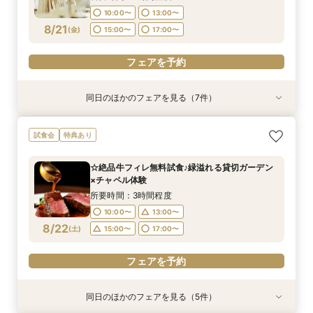
18:00〜
10:00〜
13:00〜
フェアを予約
フェアを予約
フェアを予約
フェアを予約
フェアを予約
8/21
フェアを予約
(
金
)
15:00〜
17:00〜
フェアを予約
フェアを予約
同日のほかのフェアを見る（7件）
特典あり
特典あり
特典あり
特典あり
試食会
試食会
試食会
特典あり
特典あり
特典あり
【直前予約◎】初めての見学でも安心！見学×見
［タイパ重視］90分で相談会＆館内見学フェア
☆【衣裳重視】ドレスサロンでの試着メインフェ
［韓国風レタッチが人気！］フォトウエディング
［少人数貸切ウェディング］BIG特典×絶品牛
［★平日限定★］全館ゆったり見学×絶品ランチ
平日【予算も安心◎】6ヶ月以内★マタニティ＆
試食会
特典あり
積り相談会
ア×カラー診断
相談会
フィレ試食
付き相談会
パパママキッズ婚
所要時間：1時間30分程度
所要時間：3時間程度
所要時間：3時間程度
所要時間：1時間30分程度
所要時間：3時間程度
所要時間：3時間程度
所要時間：3時間程度
10:00〜
13:00〜
☆絶品牛フィレ無料試食♪緑溢れる貸切ガーデン
10:00〜
10:00〜
10:00〜
10:00〜
10:00〜
10:00〜
13:00〜
13:00〜
12:00〜
13:00〜
13:00〜
13:00〜
×チャペル体験
15:00〜
17:00〜
8/21
8/21
8/21
8/21
8/21
8/21
8/21
(
(
(
(
(
(
(
金
金
金
金
金
金
金
)
)
)
)
)
)
)
16:00〜
14:00〜
15:00〜
16:00〜
17:00〜
所要時間：3時間程度
19:00〜
18:00〜
10:00〜
13:00〜
フェアを予約
フェアを予約
フェアを予約
フェアを予約
フェアを予約
8/22
フェアを予約
(
土
)
15:00〜
17:00〜
フェアを予約
フェアを予約
同日のほかのフェアを見る（5件）
特典あり
特典あり
特典あり
特典あり
特典あり