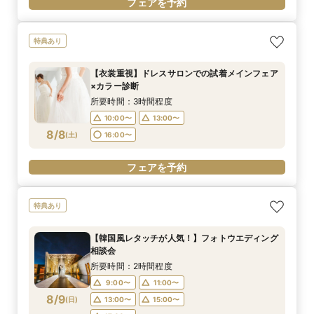
フェアを予約
特典あり
【衣裳重視】ドレスサロンでの試着メインフェア
×カラー診断
所要時間：3時間程度
10:00〜
13:00〜
8/8
(
土
)
16:00〜
フェアを予約
特典あり
【韓国風レタッチが人気！】フォトウエディング
相談会
所要時間：2時間程度
9:00〜
11:00〜
8/9
(
日
)
13:00〜
15:00〜