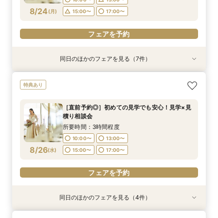
フェアを予約
フェアを予約
フェアを予約
フェアを予約
フェアを予約
フェアを予約
フェアを予約
フェアを予約
8/24
フェアを予約
(
月
)
15:00〜
17:00〜
フェアを予約
同日のほかのフェアを見る（7件）
特典あり
特典あり
特典あり
特典あり
試食会
試食会
試食会
特典あり
特典あり
特典あり
【直前予約◎】初めての見学でも安心！見学×見
［タイパ重視］90分で相談会＆館内見学フェア
☆【衣裳重視】ドレスサロンでの試着メインフェ
［韓国風レタッチが人気！］フォトウエディング
［少人数貸切ウェディング］BIG特典×絶品牛
［★平日限定★］全館ゆったり見学×絶品ランチ
平日【予算も安心◎】6ヶ月以内★マタニティ＆
特典あり
積り相談会
ア×カラー診断
相談会
フィレ試食
付き相談会
パパママキッズ婚
所要時間：1時間30分程度
所要時間：3時間程度
所要時間：3時間程度
所要時間：1時間30分程度
所要時間：3時間程度
所要時間：3時間程度
所要時間：3時間程度
10:00〜
13:00〜
［直前予約◎］初めての見学でも安心！見学×見
10:00〜
10:00〜
10:00〜
10:00〜
10:00〜
10:00〜
13:00〜
13:00〜
12:00〜
13:00〜
13:00〜
13:00〜
積り相談会
15:00〜
17:00〜
8/24
8/24
8/24
8/24
8/24
8/24
8/24
(
(
(
(
(
(
(
月
月
月
月
月
月
月
)
)
)
)
)
)
)
16:00〜
14:00〜
15:00〜
16:00〜
17:00〜
所要時間：3時間程度
19:00〜
18:00〜
10:00〜
13:00〜
フェアを予約
フェアを予約
フェアを予約
フェアを予約
フェアを予約
8/26
フェアを予約
(
水
)
15:00〜
17:00〜
フェアを予約
フェアを予約
同日のほかのフェアを見る（4件）
特典あり
特典あり
特典あり
特典あり