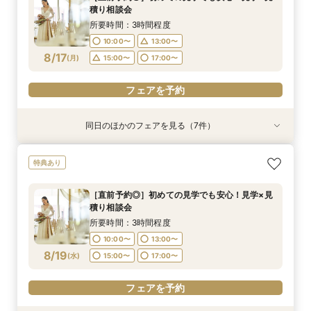
10:00〜
10:00〜
10:00〜
9:00〜
13:00〜
13:00〜
13:00〜
11:00〜
積り相談会
15:00〜
17:00〜
8/16
8/16
8/16
8/16
8/16
(
(
(
(
(
日
日
日
日
日
)
)
)
)
)
16:00〜
13:00〜
15:00〜
15:00〜
15:00〜
17:00〜
17:00〜
所要時間：3時間程度
19:00〜
17:00〜
10:00〜
13:00〜
フェアを予約
フェアを予約
フェアを予約
8/17
フェアを予約
(
月
)
15:00〜
17:00〜
フェアを予約
フェアを予約
同日のほかのフェアを見る（7件）
特典あり
特典あり
特典あり
特典あり
試食会
試食会
試食会
特典あり
特典あり
特典あり
【直前予約◎】初めての見学でも安心！見学×見
［タイパ重視］90分で相談会＆館内見学フェア
☆【衣裳重視】ドレスサロンでの試着メインフェ
［韓国風レタッチが人気！］フォトウエディング
［少人数貸切ウェディング］BIG特典×絶品牛
［★平日限定★］全館ゆったり見学×絶品ランチ
平日【予算も安心◎】6ヶ月以内★マタニティ＆
特典あり
積り相談会
ア×カラー診断
相談会
フィレ試食
付き相談会
パパママキッズ婚
所要時間：1時間30分程度
所要時間：3時間程度
所要時間：3時間程度
所要時間：1時間30分程度
所要時間：3時間程度
所要時間：3時間程度
所要時間：3時間程度
10:00〜
13:00〜
［直前予約◎］初めての見学でも安心！見学×見
10:00〜
10:00〜
10:00〜
10:00〜
10:00〜
10:00〜
13:00〜
13:00〜
12:00〜
13:00〜
13:00〜
13:00〜
積り相談会
15:00〜
17:00〜
8/17
8/17
8/17
8/17
8/17
8/17
8/17
(
(
(
(
(
(
(
月
月
月
月
月
月
月
)
)
)
)
)
)
)
16:00〜
14:00〜
15:00〜
16:00〜
17:00〜
所要時間：3時間程度
19:00〜
18:00〜
10:00〜
13:00〜
フェアを予約
フェアを予約
フェアを予約
フェアを予約
フェアを予約
8/19
フェアを予約
(
水
)
15:00〜
17:00〜
フェアを予約
フェアを予約