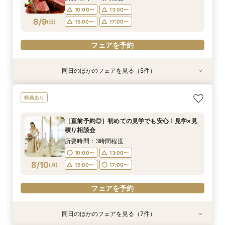
10:00〜
13:00〜
フェアを予約
8/9
(
日
)
15:00〜
17:00〜
フェアを予約
同日のほかのフェアを見る（5件）
特典あり
特典あり
特典あり
特典あり
特典あり
【韓国風レタッチが人気！】フォトウエディング
［直前予約◎］初めての見学でも安心！見学×見
【直前予約◎】初めての見学でも安心！見学×見
［タイパ重視］90分で相談会＆館内見学フェア
【衣裳重視】ドレスサロンでの試着メインフェア
特典あり
相談会
積り相談会
積り相談会
×カラー診断
所要時間：1時間30分程度
所要時間：2時間程度
所要時間：3時間程度
所要時間：3時間程度
所要時間：3時間程度
10:00〜
13:00〜
［直前予約◎］初めての見学でも安心！見学×見
10:00〜
10:00〜
10:00〜
9:00〜
13:00〜
13:00〜
13:00〜
11:00〜
積り相談会
15:00〜
17:00〜
8/9
8/9
8/9
8/9
8/9
(
(
(
(
(
日
日
日
日
日
)
)
)
)
)
16:00〜
13:00〜
15:00〜
15:00〜
15:00〜
17:00〜
17:00〜
所要時間：3時間程度
19:00〜
17:00〜
10:00〜
13:00〜
フェアを予約
フェアを予約
フェアを予約
8/10
フェアを予約
(
月
)
15:00〜
17:00〜
フェアを予約
フェアを予約
同日のほかのフェアを見る（7件）
特典あり
特典あり
特典あり
特典あり
試食会
試食会
試食会
特典あり
特典あり
特典あり