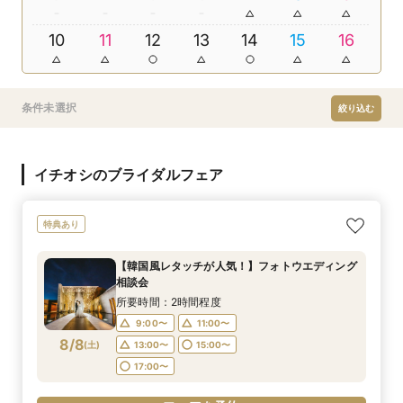
10
11
12
13
14
15
16
条件未選択
絞り込む
イチオシのブライダルフェア
特典あり
【韓国風レタッチが人気！】フォトウエディング
相談会
所要時間：2時間程度
9:00〜
11:00〜
8/8
(
土
)
13:00〜
15:00〜
17:00〜