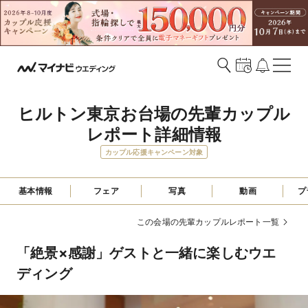
ヒルトン東京お台場の先輩カップル
レポート詳細情報
カップル応援キャンペーン対象
基本情報
フェア
写真
動画
プ
この会場の先輩カップルレポート一覧
「絶景×感謝」ゲストと一緒に楽しむウエ
ディング