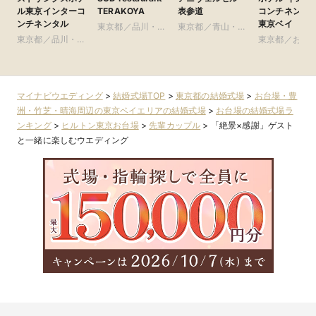
ル東京インターコ
TERAKOYA
表参道
コンチネンタ
ンチネンタル
東京ベイ
東京都／品川・目
東京都／青山・表
東京都／品川・目
黒・浜松町・世田
参道・渋谷・原宿
東京都／お台
黒・浜松町・世田
谷
豊洲・竹芝・
谷
周辺の東京ベ
リア
マイナビウエディング
>
結婚式場TOP
>
東京都の結婚式場
>
お台場・豊
洲・竹芝・晴海周辺の東京ベイエリアの結婚式場
>
お台場の結婚式場ラ
ンキング
>
ヒルトン東京お台場
>
先輩カップル
>
「絶景×感謝」ゲスト
と一緒に楽しむウエディング