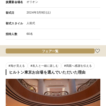
オリオン
披露宴会場名
2024年3月9日(土)
挙式日
人前式
挙式スタイル
60名
招待人数
フェア一覧
#
海が見える
#
友人と一緒に楽しむ
#
両親へ感謝を伝える
ヒルトン東京お台場を選んでいただいた理由