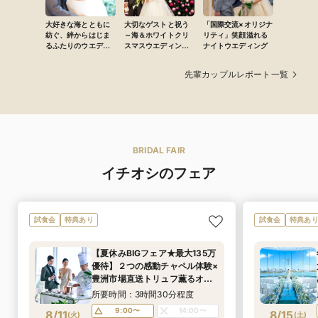
大好きな海とともに
大切なゲストと祝う
「国際交流×オリジナ
紡ぐ、絆からはじま
～海＆ホワイトクリ
リティ」笑顔溢れる
るふたりのウエディ
スマスウエディング
ナイトウエディング
ング
～
先輩カップルレポート一覧
BRIDAL FAIR
イチオシのフェア
試食会
特典あり
試食会
特典あ
【夏休みBIGフェア★最大135万
優待】２つの感動チャペル体験×
豊洲市場直送トリュフ薫るオー
ドブル&特選牛網焼き試食（PM
所要時間：3時間30分程度
スイーツ試食）×ドレス特典
9:00〜
14:00〜
8/11
8/15
(
火
)
(
土
)