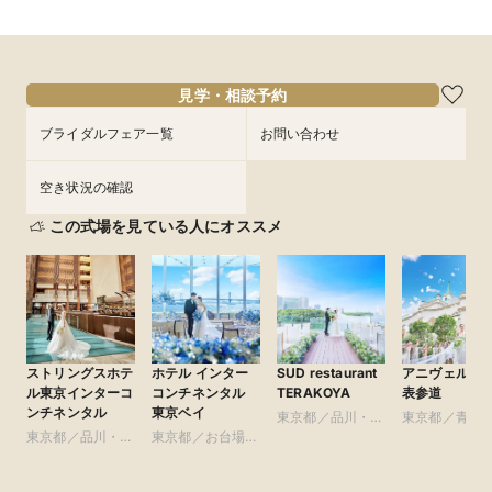
見学・相談予約
ブライダルフェア一覧
お問い合わせ
空き状況の確認
この式場を見ている人にオススメ
ストリングスホテ
ホテル インター
SUD restaurant
アニヴェルセ
ル東京インターコ
コンチネンタル
TERAKOYA
表参道
ンチネンタル
東京ベイ
東京都／品川・目
東京都／青山
東京都／品川・目
東京都／お台場・
黒・浜松町・世田
参道・渋谷・
黒・浜松町・世田
豊洲・竹芝・晴海
谷
谷
周辺の東京ベイエ