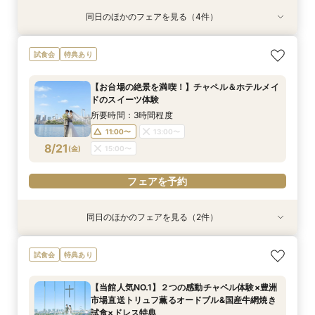
同日のほかのフェアを見る（4件）
特典あり
試食会
試食会
特典あり
特典あり
特典あり
【見積り徹底比較！】 感動チャペル体験×安心◎
初見特典有◎【安心！初めてを応援】豪華無料試
【6名から25名に◎】 絶景を楽しめる少人数
少人数も利用OK【新プラン発表】2026年内限
試食会
特典あり
お見積り相談会
食×ホテルWDまるっと体験
WD×豪華試食会
定お得に叶える絶景Wedding
所要時間：3時間程度
所要時間：3時間程度
所要時間：3時間程度
所要時間：3時間程度
【お台場の絶景を満喫！】チャペル＆ホテルメイ
9:00〜
9:00〜
9:00〜
9:00〜
14:00〜
14:00〜
14:00〜
14:00〜
ドのスイーツ体験
8/16
8/16
8/16
8/16
(
(
(
(
日
日
日
日
)
)
)
)
所要時間：3時間程度
11:00〜
13:00〜
フェアを予約
フェアを予約
フェアを予約
フェアを予約
8/21
(
金
)
15:00〜
フェアを予約
同日のほかのフェアを見る（2件）
特典あり
特典あり
【少人数限定】 挙式＆会食プライベートウエ
【見積り比較】 選べる2つのチャペル体験×安心
試食会
特典あり
ディングフェア
◎ご予算相談会
所要時間：3時間程度
所要時間：3時間程度
【当館人気NO.1】２つの感動チャペル体験×豊洲
11:00〜
11:00〜
13:00〜
13:00〜
市場直送トリュフ薫るオードブル&国産牛網焼き
8/21
8/21
試食×ドレス特典
(
(
金
金
)
)
15:00〜
15:00〜