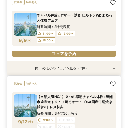
【少人数限定】 挙式＆会食プライベートウエ
【見積り比較】 選べる2つのチャペル体験×安心
試食会
特典あり
ディングフェア
◎ご予算相談会
所要時間：3時間程度
所要時間：3時間程度
チャペル体験×デザート試食 ヒルトンWDまるっ
11:00〜
11:00〜
13:00〜
13:00〜
と体験フェア
9/7
9/7
(
(
月
月
)
)
15:00〜
15:00〜
所要時間：3時間程度
11:00〜
13:00〜
フェアを予約
フェアを予約
9/9
(
水
)
15:00〜
フェアを予約
同日のほかのフェアを見る（2件）
特典あり
特典あり
【少人数限定】 挙式＆会食プライベートウエ
【見積り比較】 選べる2つのチャペル体験×安心
試食会
特典あり
ディングフェア
◎ご予算相談会
所要時間：3時間程度
所要時間：3時間程度
【当館人気NO.1】２つの感動チャペル体験×豊洲
11:00〜
11:00〜
13:00〜
13:00〜
市場直送トリュフ薫るオードブル&国産牛網焼き
9/9
9/9
試食×ドレス特典
(
(
水
水
)
)
15:00〜
15:00〜
所要時間：3時間30分程度
フェアを予約
フェアを予約
9:00〜
13:30〜
9/12
(
土
)
14:00〜
14:30〜