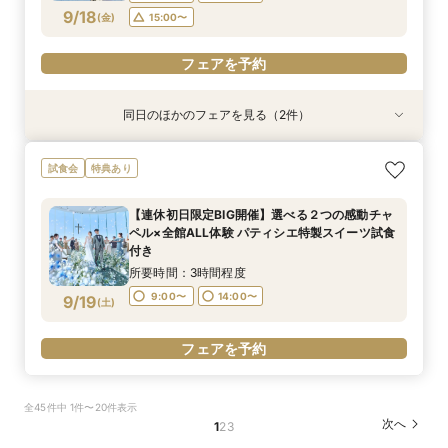
フェアを予約
9/18
(
金
)
15:00〜
フェアを予約
同日のほかのフェアを見る（2件）
特典あり
特典あり
【少人数限定】 挙式＆会食プライベートウエ
【見積り比較】 選べる2つのチャペル体験×安心
試食会
特典あり
ディングフェア
◎ご予算相談会
所要時間：3時間程度
所要時間：3時間程度
【連休初日限定BIG開催】選べる２つの感動チャ
11:00〜
11:00〜
13:00〜
13:00〜
ペル×全館ALL体験 パティシエ特製スイーツ試食
9/18
9/18
付き
(
(
金
金
)
)
15:00〜
15:00〜
所要時間：3時間程度
フェアを予約
フェアを予約
9:00〜
14:00〜
9/19
(
土
)
フェアを予約
全45件中 1件〜20件表示
次へ
1
2
3