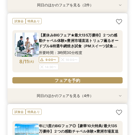
同日のほかのフェアを見る（2件）
特典あり
特典あり
【見積り徹底比較！】 感動チャペル体験×安心◎
少人数も利用OK【新プラン発表】2026年内限
試食会
特典あり
お見積り相談会
定お得に叶える絶景Wedding
所要時間：3時間程度
所要時間：3時間程度
【夏休みBIGフェア★最大135万優待】２つの感
9:00〜
9:00〜
14:00〜
14:00〜
動チャペル体験×豊洲市場直送トリュフ薫るオー
8/9
8/9
ドブル&特選牛網焼き試食（PMスイーツ試食）×
(
(
日
日
)
)
ドレス特典
所要時間：3時間30分程度
フェアを予約
フェアを予約
9:00〜
14:00〜
8/11
(
火
)
14:30〜
フェアを予約
同日のほかのフェアを見る（4件）
特典あり
特典あり
特典あり
特典あり
【ドレス特典◎】感動チャペル＆本番直前コー
【6名からの会食に】 絶景を楽しめるプライベー
【見積り徹底比較！】 感動チャペル体験×安心◎
少人数も利用OK【新プラン発表】2026年内限
試食会
特典あり
ディネート体験
トWD相談会
お見積り相談会
定お得に叶える絶景Wedding
所要時間：3時間程度
所要時間：3時間程度
所要時間：3時間程度
所要時間：3時間程度
年に1度のBIGフェア◎【豪華10大特典/最大135
9:00〜
9:00〜
9:00〜
9:00〜
14:00〜
14:00〜
14:00〜
14:00〜
万優待】２つの感動チャペル体験×豊洲市場直送