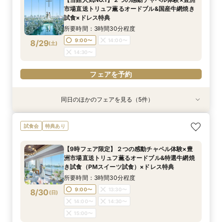
11:00〜
13:00〜
市場直送トリュフ薫るオードブル&国産牛網焼き
8/28
試食×ドレス特典
(
金
)
15:00〜
所要時間：3時間30分程度
フェアを予約
9:00〜
14:00〜
8/29
(
土
)
14:30〜
フェアを予約
同日のほかのフェアを見る（5件）
特典あり
特典あり
試食会
試食会
特典あり
特典あり
特典あり
【見積り徹底比較！】 感動チャペル体験×安心◎
【ドレス特典◎】感動チャペル＆本番直前コー
初見特典有◎【安心！初めてを応援】豪華無料試
【6名から25名に◎】 絶景を楽しめる少人数
少人数も利用OK【新プラン発表】2026年内限
試食会
特典あり
お見積り相談会
ディネート体験
食×ホテルWDまるっと体験
WD×豪華試食会
定お得に叶える絶景Wedding
所要時間：3時間程度
所要時間：3時間程度
所要時間：3時間程度
所要時間：3時間程度
所要時間：3時間程度
【9時フェア限定】２つの感動チャペル体験×豊
9:00〜
9:00〜
9:00〜
9:00〜
9:00〜
14:00〜
14:00〜
14:00〜
13:30〜
13:30〜
洲市場直送トリュフ薫るオードブル&特選牛網焼
8/29
8/29
8/29
8/29
8/29
き試食（PMスイーツ試食）×ドレス特典
(
(
(
(
(
土
土
土
土
土
)
)
)
)
)
14:00〜
14:00〜
14:30〜
14:30〜
所要時間：3時間30分程度
15:00〜
15:00〜
フェアを予約
フェアを予約
フェアを予約
9:00〜
13:30〜
8/30
(
日
)
フェアを予約
フェアを予約
14:00〜
14:30〜
15:00〜