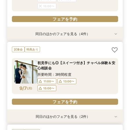
15:00〜
フェアを予約
同日のほかのフェアを見る（4件）
特典あり
特典あり
試食会
試食会
特典あり
特典あり
【見積り徹底比較！】 感動チャペル体験×安心◎
【ドレス特典◎】感動チャペル＆本番直前コー
初見特典有◎【安心！初めてを応援】豪華無料試
【6名から25名に◎】 絶景を楽しめる少人数
試食会
特典あり
お見積り相談会
ディネート体験
食×ホテルWDまるっと体験
WD×豪華試食会
所要時間：3時間程度
所要時間：3時間程度
所要時間：3時間程度
所要時間：3時間程度
初見学にも◎【スイーツ付き】チャペル体験＆安
9:00〜
9:00〜
9:00〜
9:00〜
14:00〜
14:00〜
13:30〜
13:30〜
心相談会
9/6
9/6
9/6
9/6
(
(
(
(
日
日
日
日
)
)
)
)
14:00〜
14:00〜
14:30〜
14:30〜
所要時間：3時間程度
15:00〜
15:00〜
11:00〜
13:00〜
フェアを予約
フェアを予約
9/7
(
月
)
15:00〜
フェアを予約
フェアを予約
フェアを予約
同日のほかのフェアを見る（2件）
特典あり
特典あり