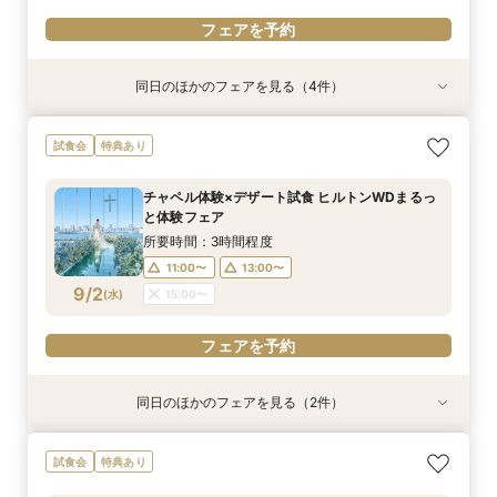
フェアを予約
同日のほかのフェアを見る（4件）
特典あり
試食会
試食会
特典あり
特典あり
特典あり
【見積り徹底比較！】 感動チャペル体験×安心◎
初見特典有◎【安心！初めてを応援】豪華無料試
【6名から25名に◎】 絶景を楽しめる少人数
少人数も利用OK【新プラン発表】2026年内限
試食会
特典あり
お見積り相談会
食×ホテルWDまるっと体験
WD×豪華試食会
定お得に叶える絶景Wedding
所要時間：3時間程度
所要時間：3時間程度
所要時間：3時間程度
所要時間：3時間程度
チャペル体験×デザート試食 ヒルトンWDまるっ
9:00〜
9:00〜
9:00〜
9:00〜
14:00〜
14:00〜
14:00〜
13:30〜
と体験フェア
8/30
8/30
8/30
8/30
(
(
(
(
日
日
日
日
)
)
)
)
14:00〜
14:30〜
所要時間：3時間程度
15:00〜
11:00〜
13:00〜
フェアを予約
フェアを予約
フェアを予約
9/2
(
水
)
15:00〜
フェアを予約
フェアを予約
同日のほかのフェアを見る（2件）
特典あり
特典あり
【見積り比較】 選べる2つのチャペル体験×安心
【少人数限定】 挙式＆会食プライベートウエ
試食会
特典あり
◎ご予算相談会
ディングフェア