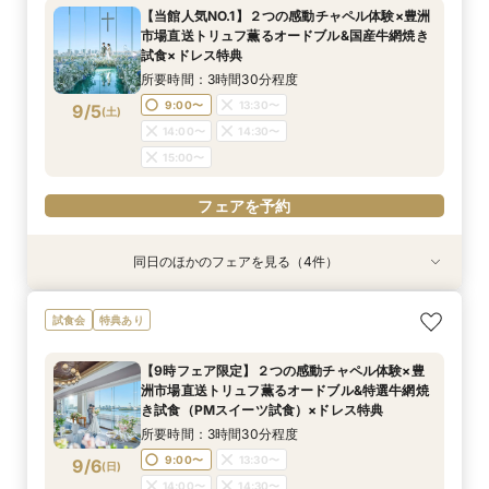
所要時間：3時間程度
所要時間：3時間程度
【当館人気NO.1】２つの感動チャペル体験×豊洲
11:00〜
11:00〜
13:00〜
13:00〜
市場直送トリュフ薫るオードブル&国産牛網焼き
9/2
9/2
試食×ドレス特典
(
(
水
水
)
)
所要時間：3時間30分程度
フェアを予約
フェアを予約
9:00〜
13:30〜
9/5
(
土
)
14:00〜
14:30〜
15:00〜
フェアを予約
同日のほかのフェアを見る（4件）
特典あり
特典あり
試食会
試食会
特典あり
特典あり
【見積り徹底比較！】 感動チャペル体験×安心◎
【ドレス特典◎】感動チャペル＆本番直前コー
初見特典有◎【安心！初めてを応援】豪華無料試
【6名から25名に◎】 絶景を楽しめる少人数
試食会
特典あり
お見積り相談会
ディネート体験
食×ホテルWDまるっと体験
WD×豪華試食会
所要時間：3時間程度
所要時間：3時間程度
所要時間：3時間程度
所要時間：3時間程度
【9時フェア限定】２つの感動チャペル体験×豊
9:00〜
9:00〜
9:00〜
9:00〜
14:00〜
14:00〜
13:30〜
13:30〜
洲市場直送トリュフ薫るオードブル&特選牛網焼
9/5
9/5
9/5
9/5
き試食（PMスイーツ試食）×ドレス特典
(
(
(
(
土
土
土
土
)
)
)
)
14:00〜
14:00〜
14:30〜
14:30〜
所要時間：3時間30分程度
15:00〜
15:00〜
フェアを予約
フェアを予約
9:00〜
13:30〜
9/6
(
日
)
フェアを予約
フェアを予約
14:00〜
14:30〜