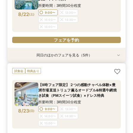
所要時間：3時間30分程度
フェアを予約
フェアを予約
9:00〜
13:30〜
8/22
(
土
)
14:00〜
14:30〜
15:00〜
フェアを予約
同日のほかのフェアを見る（5件）
特典あり
特典あり
試食会
試食会
特典あり
特典あり
特典あり
【見積り徹底比較！】 感動チャペル体験×安心◎
【ドレス特典◎】感動チャペル＆本番直前コー
初見特典有◎【安心！初めてを応援】豪華無料試
【6名から25名に◎】 絶景を楽しめる少人数
少人数も利用OK【新プラン発表】2026年内限
試食会
特典あり
お見積り相談会
ディネート体験
食×ホテルWDまるっと体験
WD×豪華試食会
定お得に叶える絶景Wedding
所要時間：3時間程度
所要時間：3時間程度
所要時間：3時間程度
所要時間：3時間程度
所要時間：3時間程度
【9時フェア限定】２つの感動チャペル体験×豊
9:00〜
9:00〜
9:00〜
9:00〜
9:00〜
14:00〜
14:00〜
14:00〜
13:30〜
13:30〜
洲市場直送トリュフ薫るオードブル&特選牛網焼
8/22
8/22
8/22
8/22
8/22
き試食（PMスイーツ試食）×ドレス特典
(
(
(
(
(
土
土
土
土
土
)
)
)
)
)
14:00〜
14:00〜
14:30〜
14:30〜
所要時間：3時間30分程度
15:00〜
15:00〜
フェアを予約
フェアを予約
フェアを予約
9:00〜
13:30〜
8/23
(
日
)
フェアを予約
フェアを予約
14:00〜
14:30〜
15:00〜