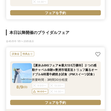
14:30〜
フェアを予約
本日以降開催のブライダルフェア
全45件中 1件〜20件表示
試食会
特典あり
【夏休みBIGフェア★最大135万優待】２つの感
動チャペル体験×豊洲市場直送トリュフ薫るオー
ドブル&特選牛網焼き試食（PMスイーツ試食）
所要時間：3時間30分程度
9:00〜
13:30〜
8/9
(
日
)
14:00〜
14:30〜
フェアを予約