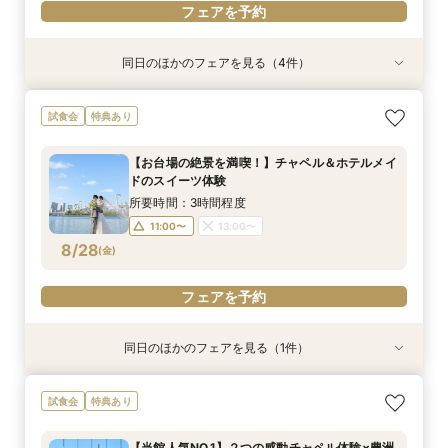
フェアを予約
同日のほかのフェアを見る（4件）
特典あり
試食会
試食会
特典あり
特典あり
特典あり
【見積り徹底比較！】 感動チャペル体験×安心◎
初見特典有◎【安心！初めてを応援】豪華無料試
【6名から25名に◎】 絶景を楽しめる少人数
少人数も利用OK【新プラン発表】2026年内限
試食会
特典あり
お見積り相談会
食×ホテルWDまるっと体験
WD×豪華試食会
定お得に叶える絶景Wedding
所要時間：3時間程度
所要時間：3時間程度
所要時間：3時間程度
所要時間：3時間程度
【お台場の絶景を満喫！】チャペル＆ホテルメイ
9:00〜
9:00〜
9:00〜
9:00〜
14:00〜
14:00〜
14:00〜
13:30〜
ドのスイーツ体験
8/23
8/23
8/23
8/23
(
(
(
(
日
日
日
日
)
)
)
)
14:00〜
14:30〜
所要時間：3時間程度
15:00〜
11:00〜
13:00〜
フェアを予約
フェアを予約
フェアを予約
8/28
(
金
)
フェアを予約
フェアを予約
同日のほかのフェアを見る（1件）
特典あり
【見積り比較】 選べる2つのチャペル体験×安心
試食会
特典あり
◎ご予算相談会
所要時間：3時間程度
【当館人気NO.1】２つの感動チャペル体験×豊洲