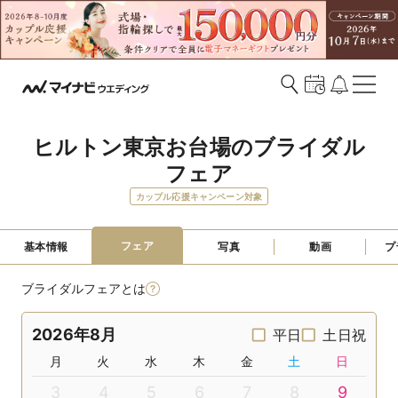
ヒルトン東京お台場のブライダル
フェア
カップル応援キャンペーン対象
フェア
基本情報
写真
動画
プ
ブライダルフェアとは
2026年8月
平日
土日祝
月
火
水
木
金
土
日
3
4
5
6
7
8
9