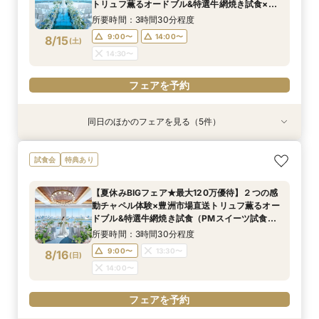
8/11
8/11
8/11
8/11
トリュフ薫るオードブル&特選牛網焼き試食×ド
(
(
(
(
火
火
火
火
)
)
)
)
レス特典
所要時間：3時間30分程度
フェアを予約
フェアを予約
フェアを予約
フェアを予約
9:00〜
14:00〜
8/15
(
土
)
14:30〜
フェアを予約
同日のほかのフェアを見る（5件）
特典あり
特典あり
試食会
試食会
特典あり
特典あり
特典あり
【ドレス特典◎】感動チャペル＆本番直前コー
【見積り徹底比較！】 感動チャペル体験×安心◎
初見特典有◎【安心！初めてを応援】豪華無料試
【6名から25名に◎】 絶景を楽しめる少人数
少人数も利用OK【新プラン発表】2026年内限
試食会
特典あり
ディネート体験
お見積り相談会
食×ホテルWDまるっと体験
WD×豪華試食会
定お得に叶える絶景Wedding
所要時間：3時間程度
所要時間：3時間程度
所要時間：3時間程度
所要時間：3時間程度
所要時間：3時間程度
【夏休みBIGフェア★最大120万優待】２つの感
9:00〜
9:00〜
9:00〜
9:00〜
9:00〜
14:00〜
14:00〜
14:00〜
14:00〜
14:00〜
動チャペル体験×豊洲市場直送トリュフ薫るオー
8/15
8/15
8/15
8/15
8/15
ドブル&特選牛網焼き試食（PMスイーツ試食）×
(
(
(
(
(
土
土
土
土
土
)
)
)
)
)
ドレス特典
所要時間：3時間30分程度
フェアを予約
フェアを予約
フェアを予約
フェアを予約
フェアを予約
9:00〜
13:30〜
8/16
(
日
)
14:00〜
フェアを予約