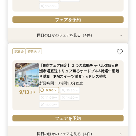
15:00〜
フェアを予約
同日のほかのフェアを見る（4件）
特典あり
特典あり
試食会
試食会
特典あり
特典あり
【見積り徹底比較！】 感動チャペル体験×安心◎
【ドレス特典◎】感動チャペル＆本番直前コー
初見特典有◎【安心！初めてを応援】豪華無料試
【6名から25名に◎】 絶景を楽しめる少人数
試食会
特典あり
お見積り相談会
ディネート体験
食×ホテルWDまるっと体験
WD×豪華試食会
所要時間：3時間程度
所要時間：3時間程度
所要時間：3時間程度
所要時間：3時間程度
【9時フェア限定】２つの感動チャペル体験×豊
9:00〜
9:00〜
9:00〜
9:00〜
14:00〜
14:00〜
13:30〜
13:30〜
洲市場直送トリュフ薫るオードブル&特選牛網焼
9/12
9/12
9/12
9/12
き試食（PMスイーツ試食）×ドレス特典
(
(
(
(
土
土
土
土
)
)
)
)
14:00〜
14:00〜
14:30〜
14:30〜
所要時間：3時間30分程度
15:00〜
15:00〜
フェアを予約
フェアを予約
9:00〜
13:30〜
9/13
(
日
)
フェアを予約
フェアを予約
14:00〜
14:30〜
15:00〜
フェアを予約
同日のほかのフェアを見る（4件）
特典あり
特典あり
試食会
試食会
特典あり
特典あり