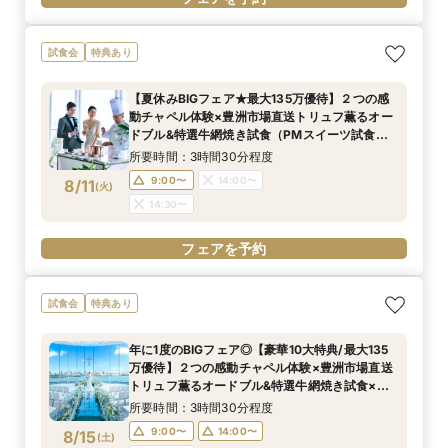
試食会
特典あり
【夏休みBIGフェア★最大135万優待】２つの感
動チャペル体験×豊洲市場直送トリュフ薫るオー
ドブル&特選牛網焼き試食（PMスイーツ試食）×
ドレス特典
所要時間：3時間30分程度
9:00〜
14:00〜
8/11
(
火
)
14:30〜
フェアを予約
試食会
特典あり
年に1度のBIGフェア◎【豪華10大特典/最大135
万優待】２つの感動チャペル体験×豊洲市場直送
トリュフ薫るオードブル&特選牛網焼き試食×ド
レス特典
所要時間：3時間30分程度
9:00〜
14:00〜
8/15
(
土
)