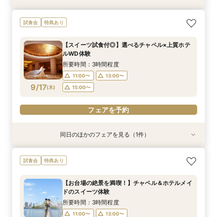
【見積り徹底比較！】 感動チャペル体験×安心◎
【ドレス特典◎】感動チャペル＆本番直前コー
初見特典有◎【安心！初めてを応援】豪華無料試
【6名から25名に◎】 絶景を楽しめる少人数
試食会
特典あり
お見積り相談会
ディネート体験
食×ホテルWDまるっと体験
WD×豪華試食会
所要時間：3時間程度
所要時間：3時間程度
所要時間：3時間程度
所要時間：3時間程度
【スイーツ試食付◎】選べるチャペル×上質ホテ
9:00〜
9:00〜
9:00〜
9:00〜
14:00〜
14:00〜
13:30〜
13:30〜
ルWD体験
9/13
9/13
9/13
9/13
(
(
(
(
日
日
日
日
)
)
)
)
14:00〜
14:00〜
14:30〜
14:30〜
所要時間：3時間程度
15:00〜
15:00〜
11:00〜
13:00〜
フェアを予約
フェアを予約
9/17
(
木
)
15:00〜
フェアを予約
フェアを予約
フェアを予約
同日のほかのフェアを見る（1件）
特典あり
【見積り比較】 選べる2つのチャペル体験×安心
試食会
特典あり
◎ご予算相談会
所要時間：3時間程度
【お台場の絶景を満喫！】チャペル＆ホテルメイ
11:00〜
13:00〜
ドのスイーツ体験
9/17
(
木
)
15:00〜
所要時間：3時間程度
11:00〜
13:00〜