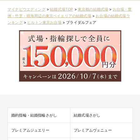
リア
マイナビウエディング
>
結婚式場TOP
>
東京都の結婚式場
>
お台場・豊
洲・竹芝・晴海周辺の東京ベイエリアの結婚式場
>
お台場の結婚式場ラ
ンキング
>
ヒルトン東京お台場
>
ブライダルフェア
婚約指輪・結婚指輪さがし
結婚式場さがし
プレミアムジュエリー
プレミアムヴェニュー