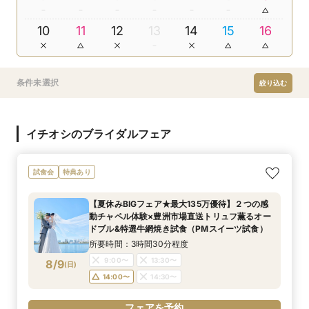
10
11
12
13
14
15
16
条件未選択
絞り込む
イチオシのブライダルフェア
試食会
特典あり
【夏休みBIGフェア★最大135万優待】２つの感
動チャペル体験×豊洲市場直送トリュフ薫るオー
ドブル&特選牛網焼き試食（PMスイーツ試食）
所要時間：3時間30分程度
9:00〜
13:30〜
8/9
(
日
)
14:00〜
14:30〜
フェアを予約