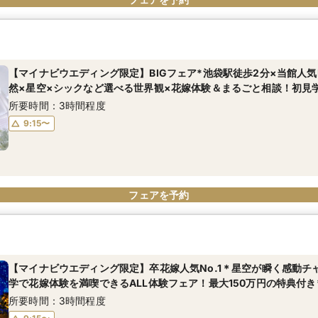
【マイナビウエディング限定】BIGフェア*池袋駅徒歩2分×当館人気N
然×星空×シックなど選べる世界観×花嫁体験＆まるごと相談！初見
所要時間：3時間程度
9:15〜
フェアを予約
【マイナビウエディング限定】卒花嫁人気No.1＊星空が瞬く感動チ
学で花嫁体験を満喫できるALL体験フェア！最大150万円の特典付き*
所要時間：3時間程度