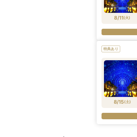
8/11
(
火
)
特典あり
8/15
(
土
)