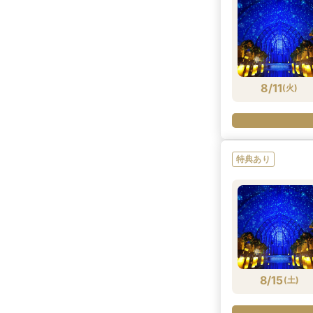
8/11
(
火
)
特典あり
8/15
(
土
)