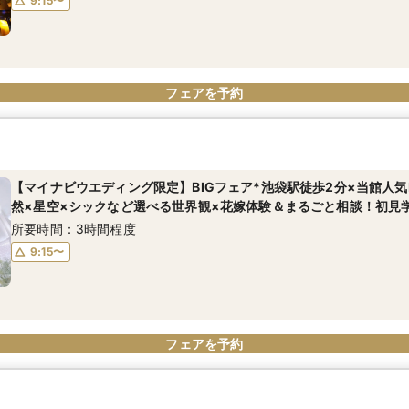
9:15〜
フェアを予約
【マイナビウエディング限定】BIGフェア*池袋駅徒歩2分×当館人気N
然×星空×シックなど選べる世界観×花嫁体験＆まるごと相談！初見
所要時間：3時間程度
9:15〜
フェアを予約