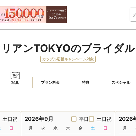
リアンTOKYOのブライダ
カップル応援キャンペーン対象
写真
プラン料金
特典
スペシャル
2026年9月
2026
土日祝
平日
土日祝
土
日
月
火
水
木
金
土
日
月