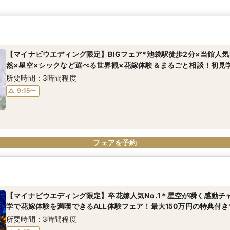
【マイナビウエディング限定】BIGフェア*池袋駅徒歩2分×当館人気N
然×星空×シックなど選べる世界観×花嫁体験＆まるごと相談！初見
所要時間：3時間程度
9:15〜
フェアを予約
【マイナビウエディング限定】卒花嫁人気No.1＊星空が瞬く感動チ
学で花嫁体験を満喫できるALL体験フェア！最大150万円の特典付き*
所要時間：3時間程度