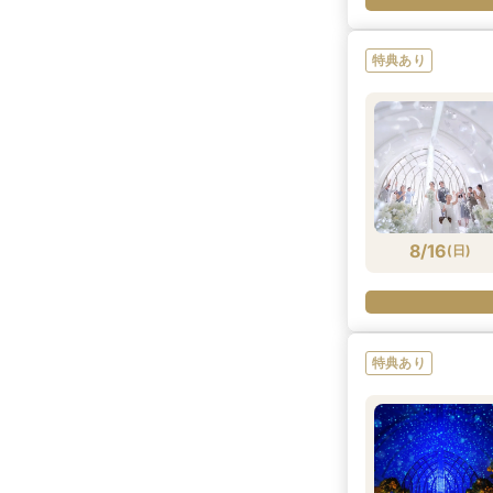
特典あり
8/16
(
日
)
特典あり