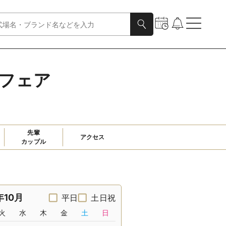
ルフェア
先輩

アクセス
カップル
年10月
平日
土日祝
火
水
木
金
土
日