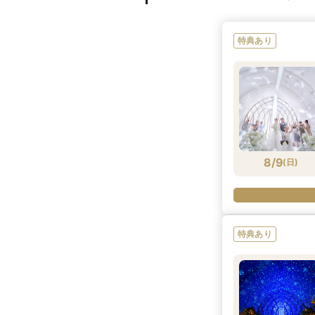
特典あり
8/9
(
日
)
特典あり