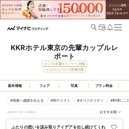
KKRホテル東京の先輩カップルレ
ポート
カップル応援キャンペーン対象
ウェルカムベビーの対象式場
基本情報
フェア
写真
プラン料金
#
両親へ感謝を伝える
#
和テイスト
#
オリジナリティ
#
料理にこ
おすすめ順
全3件中 1件〜3件表示
ふたりの想いを汲み取りアイデアを出し続けてくれ