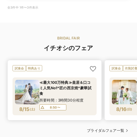
全3件中 1件〜3件表示
BRIDAL FAIR
イチオシのフェア
試食会
特典あり
試食会
衣装試
≪最大100万特典≫皇居＆口コ
ミ人気No1*匠の西京焼*豪華試
食
所要時間：3時間30分程度
8:50〜
8/15
8/16
(
土
)
(
日
)
ブライダルフェア一覧