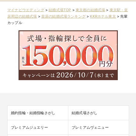
マイナビウエディング
>
結婚式場TOP
>
東京都の結婚式場
>
東京駅・皇
居周辺の結婚式場
>
皇居の結婚式場ランキング
>
KKRホテル東京
>
先輩
カップル
婚約指輪・結婚指輪さがし
結婚式場さがし
プレミアムジュエリー
プレミアムヴェニュー