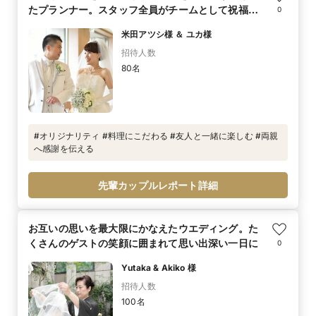
たプランナー。スタッフ全員がチームとして祝福し
0
てくれて、ふたりもゲストも大感激
米田アツシ様 ＆ ユカ様
招待人数
80名
#オリジナリティ #料理にこだわる #友人と一緒に楽しむ #両親
へ感謝を伝える
先輩カップルレポート詳細
お互いの思いを最大限にかなえたウエディング。た
くさんのゲストの笑顔に囲まれて思い出深い一日に
0
Yutaka & Akiko 様
招待人数
100名