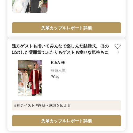
先輩カップルレポート詳細
遠方ゲストも招いてみんなで楽しんだ結婚式。ほの
ぼのした雰囲気でふたりもゲストも幸せな気持ちに
0
K＆A 様
招待人数
70名
#和テイスト #両親へ感謝を伝える
先輩カップルレポート詳細