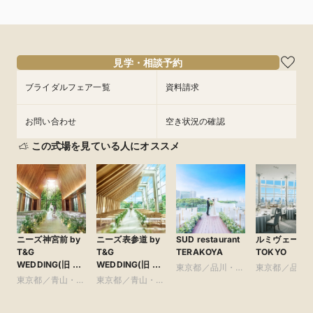
見学・相談予約
ブライダルフェア一覧
資料請求
お問い合わせ
空き状況の確認
この式場を見ている人にオススメ
ニーズ神宮前 by
ニーズ表参道 by
SUD restaurant
ルミヴェール
T&G
T&G
TERAKOYA
TOKYO
WEDDING(旧 ア
WEDDING(旧 表
東京都／品川・目
東京都／品川
ルモニーソルーナ
参道TERRACE)
東京都／青山・表
東京都／青山・表
黒・浜松町・世田
黒・浜松町・
表参道)
参道・渋谷・原宿
参道・渋谷・原宿
谷
谷