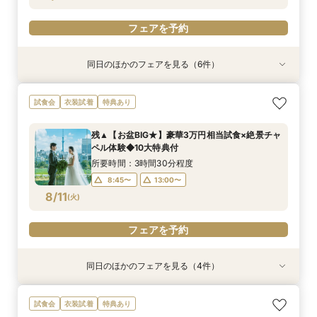
フェアを予約
フェアを予約
同日のほかのフェアを見る（6件）
試食会
特典あり
特典あり
試食会
試食会
試食会
衣装試着
衣装試着
衣装試着
衣装試着
特典あり
特典あり
特典あり
特典あり
【本格儀式殿ツアー】庭園*本格神前式×絶景披
【おいそがしい方へ！90分クイック相談会】会
【自宅でフェア参加】スマホでOK◎オンライン
【大人数婚★応援フェア】全員が楽しめる挙式×
【地元応援/上野好きな方必見】上野愛溢れる絶
【1件目の見学★人気NO１】結婚式丸わかり安心
試食会
衣装試着
特典あり
露宴×美食フェア
場見学×安心見積もり相談
式場相談会
披露宴体験
景×美食フェア！
フェア！
所要時間：3時間30分程度
所要時間：1時間30分程度
所要時間：40分程度
所要時間：3時間30分程度
所要時間：3時間30分程度
所要時間：3時間30分程度
残▲【お盆BIG★】豪華3万円相当試食×絶景チャ
12:00〜
12:00〜
13:00〜
12:00〜
12:00〜
12:00〜
14:00〜
ペル体験◆10大特典付
8/10
8/10
8/10
8/10
8/10
8/10
(
(
(
(
(
(
月
月
月
月
月
月
)
)
)
)
)
)
15:00〜
16:00〜
所要時間：3時間30分程度
17:00〜
8:45〜
13:00〜
フェアを予約
フェアを予約
フェアを予約
フェアを予約
フェアを予約
8/11
(
火
)
フェアを予約
フェアを予約
同日のほかのフェアを見る（4件）
試食会
試食会
試食会
特典あり
衣装試着
衣装試着
衣装試着
特典あり
特典あり
特典あり
【お子様と叶える感動挙式】パパママ・マタニ
【本格儀式殿ツアー】 本格神前式×絶景披露宴×
【家族婚】安心予算で心温まる挙式体験×美食お
【自宅でフェア参加】スマホでOK◎オンライン
試食会
衣装試着
特典あり
ティでも安心フェア
美食フェア
もてなし体験
式場相談会