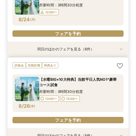
8/23
8/23
8/23
8/23
(
(
(
(
日
日
日
日
)
)
)
)
15:00〜
16:00〜
所要時間：3時間30分程度
17:00〜
12:00〜
フェアを予約
フェアを予約
フェアを予約
8/24
(
月
)
フェアを予約
フェアを予約
同日のほかのフェアを見る（6件）
試食会
特典あり
特典あり
試食会
試食会
試食会
衣装試着
衣装試着
衣装試着
衣装試着
特典あり
特典あり
特典あり
特典あり
【本格儀式殿ツアー】庭園*本格神前式×絶景披
【おいそがしい方へ！90分クイック相談会】会
【自宅でフェア参加】スマホでOK◎オンライン
【大人数婚★応援フェア】全員が楽しめる挙式×
【地元応援/上野好きな方必見】上野愛溢れる絶
【1件目の見学★人気NO１】結婚式丸わかり安心
試食会
衣装試着
特典あり
露宴×美食フェア
場見学×安心見積もり相談
式場相談会
披露宴体験
景×美食フェア！
フェア！
所要時間：3時間30分程度
所要時間：1時間30分程度
所要時間：40分程度
所要時間：3時間30分程度
所要時間：3時間30分程度
所要時間：3時間30分程度
【水曜BIG×10大特典】当館平日人気NO1*豪華
12:00〜
12:00〜
13:00〜
12:00〜
12:00〜
12:00〜
14:00〜
コース試食
8/24
8/24
8/24
8/24
8/24
8/24
(
(
(
(
(
(
月
月
月
月
月
月
)
)
)
)
)
)
15:00〜
16:00〜
所要時間：3時間30分程度
17:00〜
13:00〜
15:00〜
フェアを予約
フェアを予約
フェアを予約
フェアを予約
フェアを予約
8/26
(
水
)
フェアを予約
フェアを予約
同日のほかのフェアを見る（5件）