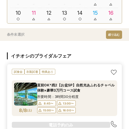
10
11
12
13
14
15
16
条件未選択
絞り込む
イチオシのブライダルフェア
試食会
衣装試着
特典あり
直前OK*残2【お盆SP】自然光あふれるチャペル
体験×豪華3万円コース試食
所要時間：3時間30分程度
8:45〜
13:00〜
8/8
(
土
)
15:00〜
16:00〜
電話予約のみ