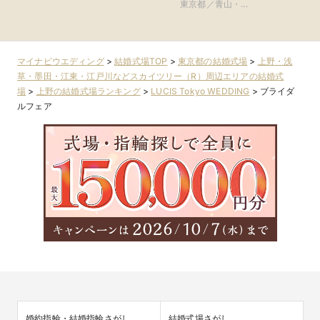
参道TERRACE)
黒・浜松町・世田
参道・渋谷・原宿
東京都／青山・表
黒・浜松町・
谷
参道・渋谷・原宿
谷
マイナビウエディング
>
結婚式場TOP
>
東京都の結婚式場
>
上野・浅
草・墨田・江東・江戸川などスカイツリー（R）周辺エリアの結婚式
場
>
上野の結婚式場ランキング
>
LUCIS Tokyo WEDDING
>
ブライダ
ルフェア
婚約指輪・結婚指輪さがし
結婚式場さがし