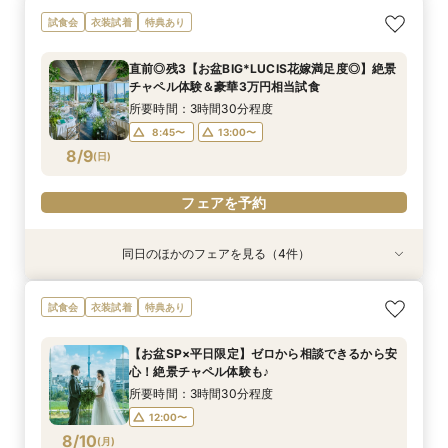
【お子様と叶える感動挙式】パパママ・マタニ
【本格儀式殿ツアー】 本格神前式×絶景披露宴×
【家族婚】安心予算で心温まる挙式体験×美食お
【自宅でフェア参加】スマホでOK◎オンライン
【料理重視必見★】伝統中国料理試食×点心
【和装×チャペル】スカイツリーを一望する和モ
試食会
衣装試着
特典あり
ティでも安心フェア
美食フェア
もてなし体験
式場相談会
ビュッフェ体験フェア
ダン挙式体験
所要時間：3時間30分程度
所要時間：3時間30分程度
所要時間：3時間30分程度
所要時間：40分程度
所要時間：3時間30分程度
所要時間：3時間30分程度
直前◎残3【お盆BIG*LUCIS花嫁満足度◎】絶景
13:00〜
8:45〜
8:45〜
8:45〜
8:45〜
8:45〜
14:00〜
13:00〜
13:00〜
13:00〜
13:00〜
13:00〜
チャペル体験＆豪華3万円相当試食
8/8
8/8
8/8
8/8
8/8
8/8
(
(
(
(
(
(
土
土
土
土
土
土
)
)
)
)
)
)
15:00〜
16:00〜
所要時間：3時間30分程度
17:00〜
8:45〜
13:00〜
8/9
電話予約のみ
電話予約のみ
電話予約のみ
電話予約のみ
電話予約のみ
(
日
)
電話予約のみ
フェアを予約
同日のほかのフェアを見る（4件）
試食会
試食会
試食会
特典あり
衣装試着
衣装試着
衣装試着
特典あり
特典あり
特典あり
【お子様と叶える感動挙式】パパママ・マタニ
【本格儀式殿ツアー】 本格神前式×絶景披露宴×
【家族婚】安心予算で心温まる挙式体験×美食お
【自宅でフェア参加】スマホでOK◎オンライン
試食会
衣装試着
特典あり
ティでも安心フェア
美食フェア
もてなし体験
式場相談会
所要時間：3時間30分程度
所要時間：3時間30分程度
所要時間：3時間30分程度
所要時間：40分程度
【お盆SP×平日限定】ゼロから相談できるから安
13:00〜
8:45〜
8:45〜
8:45〜
14:00〜
13:00〜
13:00〜
13:00〜
心！絶景チャペル体験も♪
8/9
8/9
8/9
8/9
(
(
(
(
日
日
日
日
)
)
)
)
15:00〜
16:00〜
所要時間：3時間30分程度
17:00〜
12:00〜
フェアを予約
フェアを予約
フェアを予約
8/10
(
月
)