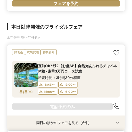
フェアを予約
本日以降開催のブライダルフェア
全75件中 1件〜20件表示
試食会
衣装試着
特典あり
直前OK*残2【お盆SP】自然光あふれるチャペル
体験×豪華3万円コース試食
所要時間：3時間30分程度
8:45〜
13:00〜
8/8
(
土
)
15:00〜
16:00〜
電話予約のみ
同日のほかのフェアを見る（6件）
試食会
試食会
試食会
特典あり
試食会
試食会
衣装試着
衣装試着
衣装試着
衣装試着
衣装試着
特典あり
特典あり
特典あり
特典あり
特典あり