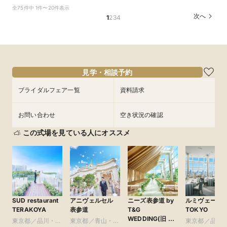
【お子様と叶える感動挙式】パパママ・マタニ
【本格儀式殿ツアー】 本格神前式×絶景披露宴×
【家族婚】安心予算で心温まる挙式体験×美食お
【自宅でフェア参加】スマホでOK◎オンライン
【料理重視必見★】伝統中国料理試食×点心
【和装×チャペル】スカイツリーを一望する和モ
全75件中 1件〜20件表示
ティでも安心フェア
美食フェア
もてなし体験
式場相談会
ビュッフェ体験フェア
ダン挙式体験
次へ
1
2
3
4
所要時間：3時間30分程度
所要時間：3時間30分程度
所要時間：3時間30分程度
所要時間：40分程度
所要時間：3時間30分程度
所要時間：3時間30分程度
13:00〜
8:45〜
8:45〜
8:45〜
8:45〜
8:45〜
14:00〜
13:00〜
13:00〜
13:00〜
13:00〜
13:00〜
8/29
8/29
8/29
8/29
8/29
8/29
(
(
(
(
(
(
土
土
土
土
土
土
)
)
)
)
)
)
15:00〜
16:00〜
17:00〜
フェアを予約
フェアを予約
フェアを予約
フェアを予約
フェアを予約
見学・相談予約
フェアを予約
ブライダルフェア一覧
資料請求
お問い合わせ
空き状況の確認
この式場を見ている人にオススメ
SUD restaurant
アニヴェルセル
ニーズ表参道 by
ルミヴェール
TERAKOYA
表参道
T&G
TOKYO
WEDDING(旧 表
東京都／品川・目
東京都／青山・表
東京都／品川