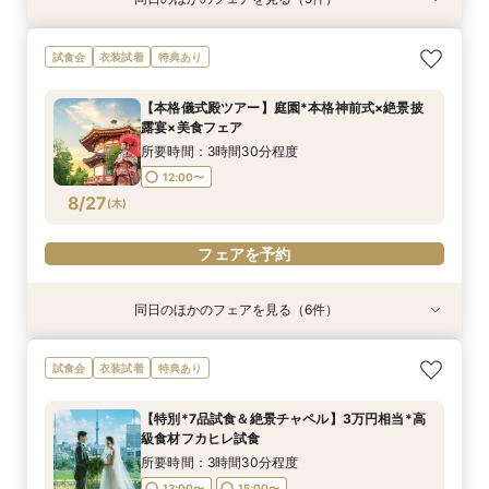
試食会
試食会
試食会
特典あり
試食会
衣装試着
衣装試着
衣装試着
衣装試着
特典あり
特典あり
特典あり
特典あり
【大人数婚★応援フェア】全員が楽しめる挙式×
《アクセス重視★新幹線沿線》東京・上野駅！お
【少人数婚】安心予算で心温まる挙式体験×美食
【自宅でフェア参加】スマホでOK◎オンライン
【地元応援/上野好きな方必見】上野愛溢れる絶
試食会
衣装試着
特典あり
披露宴体験
車代付SPプラン！
おもてなし体験
式場相談会
景×美食フェア！
所要時間：3時間30分程度
所要時間：3時間30分程度
所要時間：3時間30分程度
所要時間：40分程度
所要時間：3時間30分程度
【本格儀式殿ツアー】庭園*本格神前式×絶景披
13:00〜
13:00〜
13:00〜
13:00〜
13:00〜
14:00〜
15:00〜
15:00〜
15:00〜
15:00〜
露宴×美食フェア
8/26
8/26
8/26
8/26
8/26
(
(
(
(
(
水
水
水
水
水
)
)
)
)
)
15:00〜
16:00〜
所要時間：3時間30分程度
17:00〜
12:00〜
フェアを予約
フェアを予約
フェアを予約
フェアを予約
8/27
(
木
)
フェアを予約
フェアを予約
同日のほかのフェアを見る（6件）
試食会
試食会
特典あり
特典あり
試食会
試食会
衣装試着
衣装試着
衣装試着
衣装試着
特典あり
特典あり
特典あり
特典あり
【大人数婚★応援フェア】全員が楽しめる挙式×
【1件目の見学★人気NO１】結婚式丸わかり安心
【自宅でフェア参加】スマホでOK◎オンライン
【おいそがしい方へ！90分クイック相談会】会
【和装×チャペル】スカイツリーと叶える和モダ
【地元応援/上野好きな方必見】上野愛溢れる絶
試食会
衣装試着
特典あり
披露宴体験
フェア！
式場相談会
場見学×安心見積もり相談
ン挙式体験
景×美食フェア！
所要時間：3時間30分程度
所要時間：3時間30分程度
所要時間：40分程度
所要時間：1時間30分程度
所要時間：3時間30分程度
所要時間：3時間30分程度
【特別*7品試食＆絶景チャペル】3万円相当*高
13:00〜
13:00〜
13:00〜
13:00〜
13:00〜
13:00〜
14:00〜
15:00〜
15:00〜
15:00〜
15:00〜
15:00〜
級食材フカヒレ試食
8/27
8/27
8/27
8/27
8/27
8/27
(
(
(
(
(
(
木
木
木
木
木
木
)
)
)
)
)
)
15:00〜
16:00〜
所要時間：3時間30分程度
17:00〜
13:00〜
15:00〜