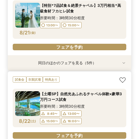
所要時間：3時間30分程度
所要時間：3時間30分程度
所要時間：40分程度
所要時間：1時間30分程度
所要時間：3時間30分程度
所要時間：3時間30分程度
【特別*7品試食＆絶景チャペル】3万円相当*高
13:00〜
13:00〜
13:00〜
13:00〜
13:00〜
13:00〜
14:00〜
15:00〜
15:00〜
15:00〜
15:00〜
15:00〜
級食材フカヒレ試食
8/20
8/20
8/20
8/20
8/20
8/20
(
(
(
(
(
(
木
木
木
木
木
木
)
)
)
)
)
)
15:00〜
16:00〜
所要時間：3時間30分程度
17:00〜
13:00〜
15:00〜
フェアを予約
フェアを予約
フェアを予約
フェアを予約
フェアを予約
8/21
(
金
)
フェアを予約
フェアを予約
同日のほかのフェアを見る（5件）
試食会
試食会
試食会
特典あり
試食会
衣装試着
衣装試着
衣装試着
衣装試着
特典あり
特典あり
特典あり
特典あり
【大人数婚★応援フェア】全員が楽しめる挙式×
《アクセス重視★新幹線沿線》東京・上野駅！お
【少人数婚】安心予算で心温まる挙式体験×美食
【自宅でフェア参加】スマホでOK◎オンライン
【地元応援/上野好きな方必見】上野愛溢れる絶
試食会
衣装試着
特典あり
披露宴体験
車代付SPプラン！
おもてなし体験
式場相談会
景×美食フェア！
所要時間：3時間30分程度
所要時間：3時間30分程度
所要時間：3時間30分程度
所要時間：40分程度
所要時間：3時間30分程度
【土曜SP】自然光あふれるチャペル体験×豪華3
13:00〜
13:00〜
13:00〜
13:00〜
13:00〜
14:00〜
15:00〜
15:00〜
15:00〜
15:00〜
万円コース試食
8/21
8/21
8/21
8/21
8/21
(
(
(
(
(
金
金
金
金
金
)
)
)
)
)
15:00〜
16:00〜
所要時間：3時間30分程度
17:00〜
8:45〜
13:00〜
フェアを予約
フェアを予約
フェアを予約
フェアを予約
8/22
(
土
)
15:00〜
16:00〜
フェアを予約
フェアを予約