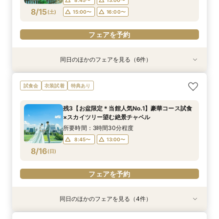
フェアを予約
フェアを予約
フェアを予約
フェアを予約
8/15
(
土
)
15:00〜
16:00〜
フェアを予約
フェアを予約
同日のほかのフェアを見る（6件）
試食会
試食会
試食会
特典あり
試食会
試食会
衣装試着
衣装試着
衣装試着
衣装試着
衣装試着
特典あり
特典あり
特典あり
特典あり
特典あり
【お子様と叶える感動挙式】パパママ・マタニ
【本格儀式殿ツアー】 本格神前式×絶景披露宴×
【家族婚】安心予算で心温まる挙式体験×美食お
【自宅でフェア参加】スマホでOK◎オンライン
【料理重視必見★】伝統中国料理試食×点心
【和装×チャペル】スカイツリーを一望する和モ
試食会
衣装試着
特典あり
ティでも安心フェア
美食フェア
もてなし体験
式場相談会
ビュッフェ体験フェア
ダン挙式体験
所要時間：3時間30分程度
所要時間：3時間30分程度
所要時間：3時間30分程度
所要時間：40分程度
所要時間：3時間30分程度
所要時間：3時間30分程度
残3【お盆限定＊当館人気No.1】豪華コース試食
13:00〜
8:45〜
8:45〜
8:45〜
8:45〜
8:45〜
14:00〜
13:00〜
13:00〜
13:00〜
13:00〜
13:00〜
×スカイツリー望む絶景チャペル
8/15
8/15
8/15
8/15
8/15
8/15
(
(
(
(
(
(
土
土
土
土
土
土
)
)
)
)
)
)
15:00〜
16:00〜
所要時間：3時間30分程度
17:00〜
8:45〜
13:00〜
フェアを予約
フェアを予約
フェアを予約
フェアを予約
フェアを予約
8/16
(
日
)
フェアを予約
フェアを予約
同日のほかのフェアを見る（4件）
試食会
試食会
試食会
特典あり
衣装試着
衣装試着
衣装試着
特典あり
特典あり
特典あり