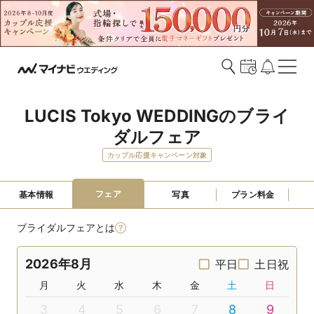
LUCIS Tokyo WEDDINGのブライ
ダルフェア
カップル応援キャンペーン対象
フェア
基本情報
写真
プラン料金
ブライダルフェアとは
2026年8月
平日
土日祝
月
火
水
木
金
土
日
3
4
5
6
7
8
9