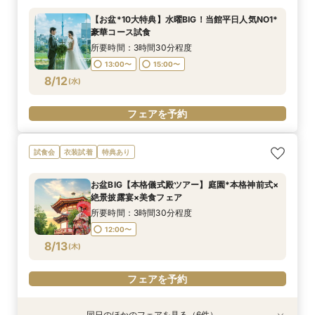
所要時間：3時間30分程度
所要時間：3時間30分程度
所要時間：3時間30分程度
所要時間：40分程度
【お盆*10大特典】水曜BIG！当館平日人気NO1*
13:00〜
8:45〜
8:45〜
8:45〜
14:00〜
13:00〜
13:00〜
13:00〜
豪華コース試食
8/11
8/11
8/11
8/11
(
(
(
(
火
火
火
火
)
)
)
)
15:00〜
16:00〜
所要時間：3時間30分程度
17:00〜
13:00〜
15:00〜
フェアを予約
フェアを予約
フェアを予約
8/12
(
水
)
フェアを予約
フェアを予約
試食会
衣装試着
特典あり
お盆BIG【本格儀式殿ツアー】庭園*本格神前式×
絶景披露宴×美食フェア
所要時間：3時間30分程度
12:00〜
8/13
(
木
)
フェアを予約
同日のほかのフェアを見る（6件）