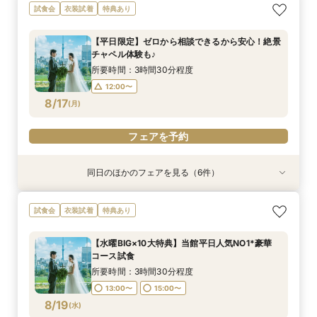
【お子様と叶える感動挙式】パパママ・マタニ
【本格儀式殿ツアー】 本格神前式×絶景披露宴×
【家族婚】安心予算で心温まる挙式体験×美食お
【自宅でフェア参加】スマホでOK◎オンライン
試食会
衣装試着
特典あり
ティでも安心フェア
美食フェア
もてなし体験
式場相談会
所要時間：3時間30分程度
所要時間：3時間30分程度
所要時間：3時間30分程度
所要時間：40分程度
【平日限定】ゼロから相談できるから安心！絶景
13:00〜
8:45〜
8:45〜
8:45〜
14:00〜
13:00〜
13:00〜
13:00〜
チャペル体験も♪
8/16
8/16
8/16
8/16
(
(
(
(
日
日
日
日
)
)
)
)
15:00〜
16:00〜
所要時間：3時間30分程度
17:00〜
12:00〜
フェアを予約
フェアを予約
フェアを予約
8/17
(
月
)
フェアを予約
フェアを予約
同日のほかのフェアを見る（6件）
試食会
特典あり
特典あり
試食会
試食会
試食会
衣装試着
衣装試着
衣装試着
衣装試着
特典あり
特典あり
特典あり
特典あり
【本格儀式殿ツアー】庭園*本格神前式×絶景披
【おいそがしい方へ！90分クイック相談会】会
【自宅でフェア参加】スマホでOK◎オンライン
【大人数婚★応援フェア】全員が楽しめる挙式×
【地元応援/上野好きな方必見】上野愛溢れる絶
【1件目の見学★人気NO１】結婚式丸わかり安心
試食会
衣装試着
特典あり
露宴×美食フェア
場見学×安心見積もり相談
式場相談会
披露宴体験
景×美食フェア！
フェア！
所要時間：3時間30分程度
所要時間：1時間30分程度
所要時間：40分程度
所要時間：3時間30分程度
所要時間：3時間30分程度
所要時間：3時間30分程度
【水曜BIG×10大特典】当館平日人気NO1*豪華
12:00〜
12:00〜
13:00〜
12:00〜
12:00〜
12:00〜
14:00〜
コース試食
8/17
8/17
8/17
8/17
8/17
8/17
(
(
(
(
(
(
月
月
月
月
月
月
)
)
)
)
)
)
15:00〜
16:00〜
所要時間：3時間30分程度
17:00〜
13:00〜
15:00〜
フェアを予約
フェアを予約
フェアを予約
フェアを予約
フェアを予約
8/19
(
水
)