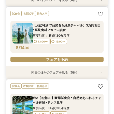
試食会
試食会
特典あり
特典あり
試食会
試食会
衣装試着
衣装試着
衣装試着
衣装試着
特典あり
特典あり
特典あり
特典あり
【大人数婚★応援フェア】全員が楽しめる挙式×
【1件目の見学★人気NO１】結婚式丸わかり安心
【自宅でフェア参加】スマホでOK◎オンライン
【おいそがしい方へ！90分クイック相談会】会
【和装×チャペル】スカイツリーと叶える和モダ
【地元応援/上野好きな方必見】上野愛溢れる絶
試食会
衣装試着
特典あり
披露宴体験
フェア！
式場相談会
場見学×安心見積もり相談
ン挙式体験
景×美食フェア！
所要時間：3時間30分程度
所要時間：3時間30分程度
所要時間：40分程度
所要時間：1時間30分程度
所要時間：3時間30分程度
所要時間：3時間30分程度
【お盆特別*7品試食＆絶景チャペル】3万円相当
13:00〜
13:00〜
13:00〜
13:00〜
13:00〜
13:00〜
14:00〜
15:00〜
15:00〜
15:00〜
15:00〜
15:00〜
*高級食材フカヒレ試食
8/13
8/13
8/13
8/13
8/13
8/13
(
(
(
(
(
(
木
木
木
木
木
木
)
)
)
)
)
)
15:00〜
16:00〜
所要時間：3時間30分程度
17:00〜
13:00〜
15:00〜
フェアを予約
フェアを予約
フェアを予約
フェアを予約
フェアを予約
8/14
(
金
)
フェアを予約
フェアを予約
同日のほかのフェアを見る（5件）
試食会
試食会
試食会
特典あり
試食会
衣装試着
衣装試着
衣装試着
衣装試着
特典あり
特典あり
特典あり
特典あり
【大人数婚★応援フェア】全員が楽しめる挙式×
《アクセス重視★新幹線沿線》東京・上野駅！お
【少人数婚】安心予算で心温まる挙式体験×美食
【自宅でフェア参加】スマホでOK◎オンライン
【地元応援/上野好きな方必見】上野愛溢れる絶
試食会
衣装試着
特典あり
披露宴体験
車代付SPプラン！
おもてなし体験
式場相談会
景×美食フェア！
所要時間：3時間30分程度
所要時間：3時間30分程度
所要時間：3時間30分程度
所要時間：40分程度
所要時間：3時間30分程度
残2【お盆SP】豪華試食会＊自然光あふれるチャ
13:00〜
13:00〜
13:00〜
13:00〜
13:00〜
14:00〜
15:00〜
15:00〜
15:00〜
15:00〜
ペル体験×ドレス見学
8/14
8/14
8/14
8/14
8/14
(
(
(
(
(
金
金
金
金
金
)
)
)
)
)
15:00〜
16:00〜
所要時間：3時間30分程度
17:00〜
8:45〜
13:00〜