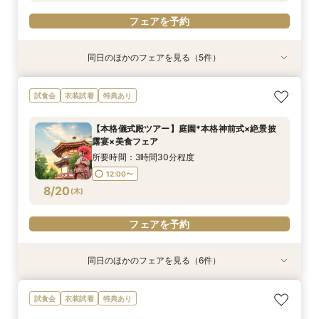
フェアを予約
フェアを予約
同日のほかのフェアを見る（5件）
試食会
試食会
試食会
特典あり
試食会
衣装試着
衣装試着
衣装試着
衣装試着
特典あり
特典あり
特典あり
特典あり
【大人数婚★応援フェア】全員が楽しめる挙式×
《アクセス重視★新幹線沿線》東京・上野駅！お
【少人数婚】安心予算で心温まる挙式体験×美食
【自宅でフェア参加】スマホでOK◎オンライン
【地元応援/上野好きな方必見】上野愛溢れる絶
試食会
衣装試着
特典あり
披露宴体験
車代付SPプラン！
おもてなし体験
式場相談会
景×美食フェア！
所要時間：3時間30分程度
所要時間：3時間30分程度
所要時間：3時間30分程度
所要時間：40分程度
所要時間：3時間30分程度
【本格儀式殿ツアー】庭園*本格神前式×絶景披
13:00〜
13:00〜
13:00〜
13:00〜
13:00〜
14:00〜
15:00〜
15:00〜
15:00〜
15:00〜
露宴×美食フェア
8/19
8/19
8/19
8/19
8/19
(
(
(
(
(
水
水
水
水
水
)
)
)
)
)
15:00〜
16:00〜
所要時間：3時間30分程度
17:00〜
12:00〜
フェアを予約
フェアを予約
フェアを予約
フェアを予約
8/20
(
木
)
フェアを予約
フェアを予約
同日のほかのフェアを見る（6件）
試食会
試食会
特典あり
特典あり
試食会
試食会
衣装試着
衣装試着
衣装試着
衣装試着
特典あり
特典あり
特典あり
特典あり
【大人数婚★応援フェア】全員が楽しめる挙式×
【1件目の見学★人気NO１】結婚式丸わかり安心
【自宅でフェア参加】スマホでOK◎オンライン
【おいそがしい方へ！90分クイック相談会】会
【和装×チャペル】スカイツリーと叶える和モダ
【地元応援/上野好きな方必見】上野愛溢れる絶
試食会
衣装試着
特典あり
披露宴体験
フェア！
式場相談会
場見学×安心見積もり相談
ン挙式体験
景×美食フェア！