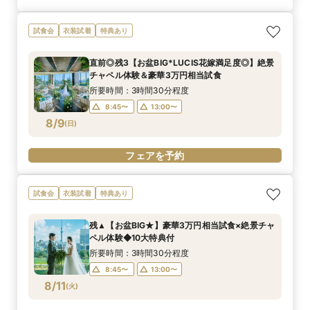
試食会
衣装試着
特典あり
直前◎残3【お盆BIG*LUCIS花嫁満足度◎】絶景
チャペル体験＆豪華3万円相当試食
所要時間：3時間30分程度
8:45〜
13:00〜
8/9
(
日
)
フェアを予約
試食会
衣装試着
特典あり
残▲【お盆BIG★】豪華3万円相当試食×絶景チャ
ペル体験◆10大特典付
所要時間：3時間30分程度
8:45〜
13:00〜
8/11
(
火
)