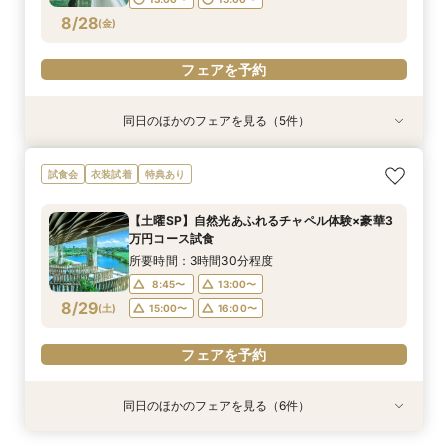
フェアを予約
フェアを予約
フェアを予約
フェアを予約
フェアを予約
8/28
(
金
)
フェアを予約
フェアを予約
同日のほかのフェアを見る（5件）
試食会
試食会
試食会
特典あり
試食会
衣装試着
衣装試着
衣装試着
衣装試着
特典あり
特典あり
特典あり
特典あり
【大人数婚★応援フェア】全員が楽しめる挙式×
《アクセス重視★新幹線沿線》東京・上野駅！お
【少人数婚】安心予算で心温まる挙式体験×美食
【自宅でフェア参加】スマホでOK◎オンライン
【地元応援/上野好きな方必見】上野愛溢れる絶
試食会
衣装試着
特典あり
披露宴体験
車代付SPプラン！
おもてなし体験
式場相談会
景×美食フェア！
所要時間：3時間30分程度
所要時間：3時間30分程度
所要時間：3時間30分程度
所要時間：40分程度
所要時間：3時間30分程度
【土曜SP】自然光あふれるチャペル体験×豪華3
13:00〜
13:00〜
13:00〜
13:00〜
13:00〜
14:00〜
15:00〜
15:00〜
15:00〜
15:00〜
万円コース試食
8/28
8/28
8/28
8/28
8/28
(
(
(
(
(
金
金
金
金
金
)
)
)
)
)
15:00〜
16:00〜
所要時間：3時間30分程度
17:00〜
8:45〜
13:00〜
フェアを予約
フェアを予約
フェアを予約
フェアを予約
8/29
(
土
)
15:00〜
16:00〜
フェアを予約
フェアを予約
同日のほかのフェアを見る（6件）
試食会
試食会
試食会
特典あり
試食会
試食会
衣装試着
衣装試着
衣装試着
衣装試着
衣装試着
特典あり
特典あり
特典あり
特典あり
特典あり