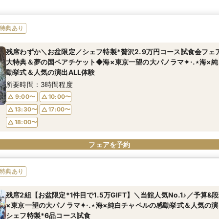
特典あり
残席わずか＼お盆限定／シェフ特製*贅沢2.9万円コース試食会フェア
大特典＆夢の国ペアチケット◆海×東京一望の大パノラマ✦·.⋆海×
動挙式＆人気の演出ALL体験
所要時間：3時間程度
9:00〜
10:00〜
13:30〜
17:00〜
18:00〜
フェアを予約
特典あり
残席2組【お盆限定*1件目で1.5万GIFT】＼当館人気No.1♪／予算&
×東京一望の大パノラマ✦·.⋆海×純白チャペルの感動挙式＆人気の演出
シェフ特製*6品コース試食