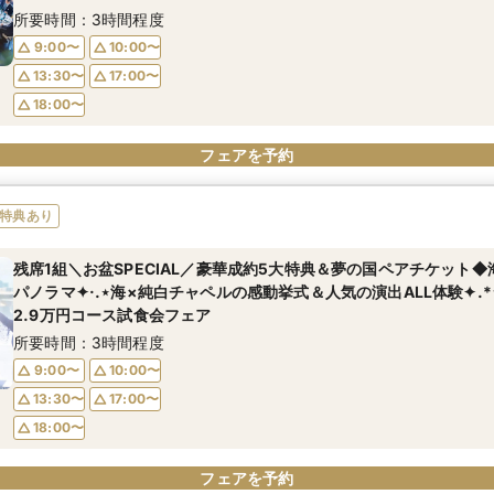
所要時間：3時間程度
9:00〜
10:00〜
13:30〜
17:00〜
18:00〜
フェアを予約
特典あり
残席1組＼お盆SPECIAL／豪華成約5大特典＆夢の国ペアチケット
パノラマ✦·.⋆海×純白チャペルの感動挙式＆人気の演出ALL体験✦.
2.9万円コース試食会フェア
所要時間：3時間程度
9:00〜
10:00〜
13:30〜
17:00〜
18:00〜
フェアを予約