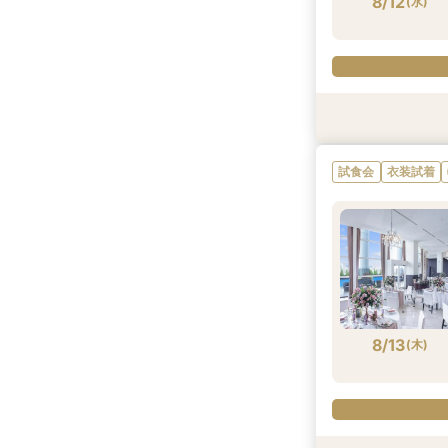
8/12
(
水
)
特典あり
試食会
試食会
衣装試着
衣装試着
試食会
衣装試着
8/12
8/12
8/12
(
(
(
水
水
水
)
)
)
8/13
(
木
)