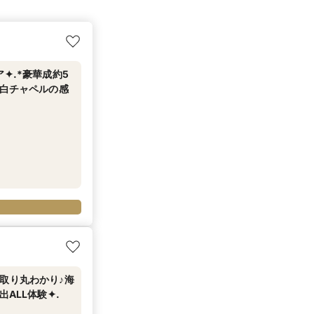
✦.*豪華成約5
純白チャペルの感
段取り丸わかり♪海
ALL体験✦.