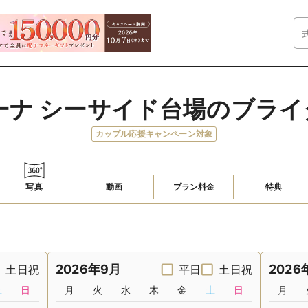
ーナ シーサイド台場のブラ
カップル応援キャンペーン対象
写真
動画
プラン料金
特典
2026年9月
2026
土日祝
平日
土日祝
土
日
月
火
水
木
金
土
日
月