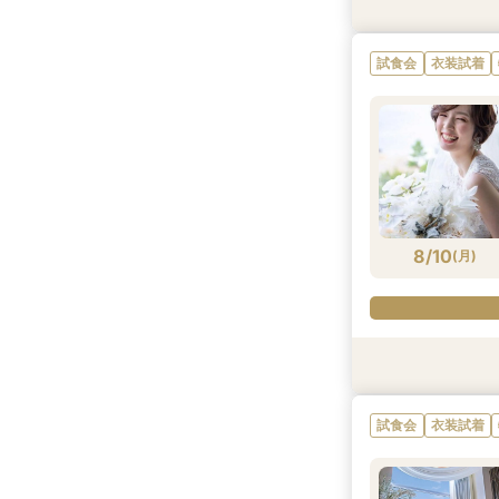
試食会
衣装試着
試食会
衣装試着
8/9
(
日
)
8/10
(
月
)
特典あり
試食会
試食会
衣装試着
衣装試着
試食会
衣装試着