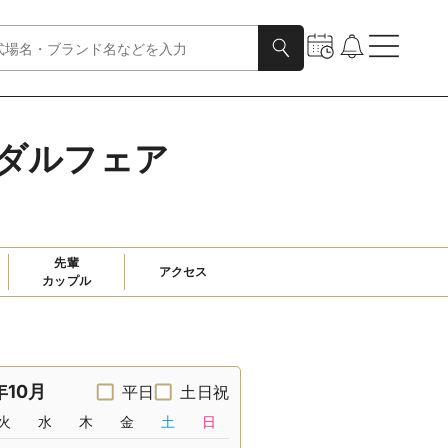
イダルフェア
先輩

アクセス
カップル
年10月
平日
土日祝
火
水
木
金
土
日