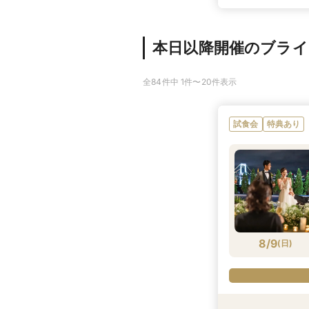
本日以降開催のブラ
全84件中 1件〜20件表示
試食会
特典あり
8/9
(
日
)