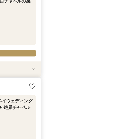
純白チャペルの感
望むプライベート
Amazonギフ
ペル体験FAIR
のベイウェディング
✦‧絶景チャペル