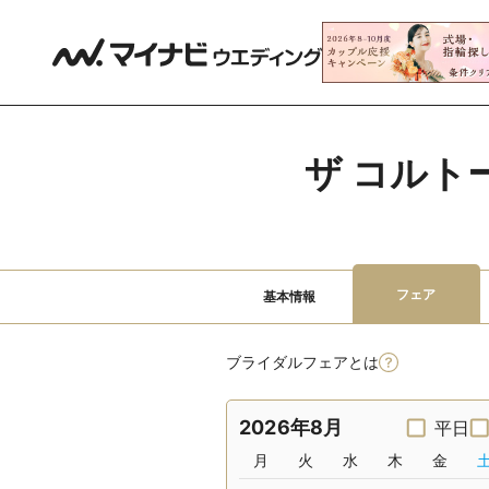
ザ コルト
フェア
基本情報
ブライダルフェアとは
2026年8月
平日
月
火
水
木
金