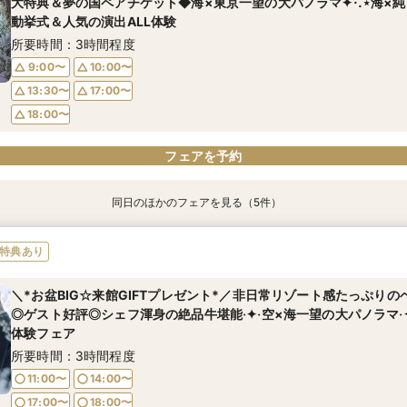
大特典＆夢の国ペアチケット◆海×東京一望の大パノラマ✦·.⋆海×
11:00〜
14:00〜
17:00〜
17:00〜
18:00〜
18:00〜
動挙式＆人気の演出ALL体験
17:00〜
18:00〜
19:00〜
19:00〜
所要時間：3時間程度
19:00〜
9:00〜
10:00〜
13:30〜
17:00〜
フェアを予約
フェアを予約
フェアを予約
18:00〜
フェアを予約
同日のほかのフェアを見る（5件）
特典あり
特典あり
特典あり
【自宅から参加OK】オンライン相談会！結婚式何でも解消♪
"気軽に見学" 基本相談会（ご相談・見学・お見積・ご試食）
*＼安心♪親御様も一緒に見学大歓迎／*大切な家族と過ごす✴︎海を
【少人数婚でも本格挙式】満足度◎海一望×絶品試食フェア
＼2件目見学◎／✦·.⋆見積り比較＆お悩み解決✦·.⋆2件目来館で5千円
特典あり
ウエディング相談会
トプレゼント✦·.⋆絶品牛フィレ試食✦·.⋆5大成約特典付き*絶景チャ
所要時間：1時間程度
所要時間：3時間程度
所要時間：3時間程度
所要時間：3時間程度
所要時間：3時間程度
＼*お盆BIG☆来館GIFTプレゼント*／非日常リゾート感たっぷり
9:00〜
9:00〜
9:00〜
10:00〜
10:00〜
10:00〜
◎ゲスト好評◎シェフ渾身の絶品牛堪能‧✦‧空×海一望の大パノラマ‧
9:00〜
9:00〜
10:00〜
10:00〜
13:30〜
13:30〜
13:30〜
17:00〜
17:00〜
17:00〜
体験フェア
13:30〜
13:30〜
17:00〜
17:00〜
18:00〜
18:00〜
18:00〜
所要時間：3時間程度
18:00〜
18:00〜
11:00〜
14:00〜
17:00〜
18:00〜
フェアを予約
フェアを予約
フェアを予約
フェアを予約
フェアを予約