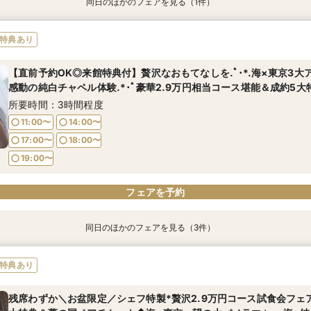
同日のほかのフェアを見る（1件）
特典あり
*＼安心♪親御様も一緒に見学大歓迎／*大切な家族と過ごす✴︎海を
特典あり
ウエディング相談会
所要時間：3時間程度
【直前予約OK◎来館特典付】贅沢なおもてなしを.ﾟ･*.海×東京3
感動の純白チャペル体験.*･ﾟ豪華2.9万円相当コース堪能＆成約5大
9:00〜
10:00〜
所要時間：3時間程度
13:30〜
17:00〜
11:00〜
14:00〜
18:00〜
17:00〜
18:00〜
フェアを予約
19:00〜
フェアを予約
同日のほかのフェアを見る（3件）
特典あり
特典あり
【自宅から◎スマホOK】動画で簡単クイック見学&オンライン相談
*＼安心♪親御様も一緒に見学大歓迎／*大切な家族と過ごす✴︎海を
【30名までの少人数】海一望！オープンキッチン付個室で美食堪能
特典あり
ウエディング相談会
所要時間：1時間程度
所要時間：3時間程度
所要時間：3時間程度
残席わずか＼お盆限定／シェフ特製*贅沢2.9万円コース試食会フェア
11:00〜
11:00〜
14:00〜
14:00〜