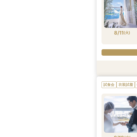
8/10
8/10
8/10
(
(
(
月
月
月
)
)
)
8/11
(
火
)
特典あり
試食会
試食会
試食会
試食会
特典あり
衣装試着
衣装試着
衣装試着
試食会
衣装試着
8/11
8/11
8/11
8/11
8/11
(
(
(
(
(
火
火
火
火
火
)
)
)
)
)