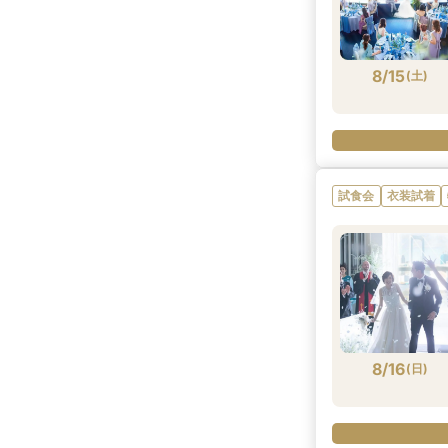
8/15
(
土
)
試食会
衣装試着
8/16
(
日
)