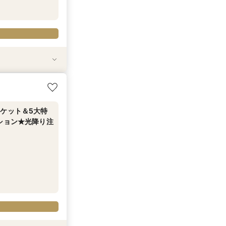
会
望むプライベート
ケット＆5大特
ション★光降り注