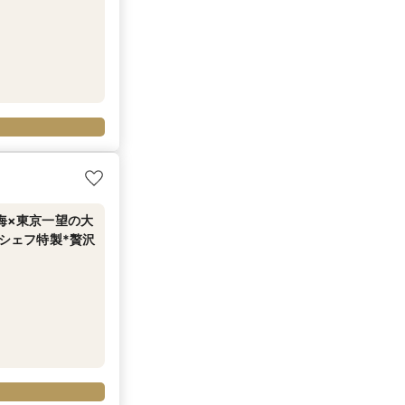
◆海×東京一望の大
*シェフ特製*贅沢