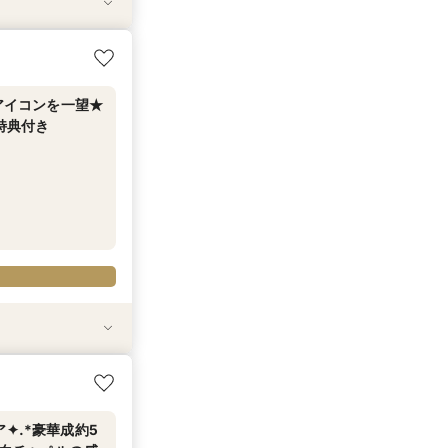
望むプライベート
大アイコンを一望★
特典付き
会
望むプライベート
✦.*豪華成約5