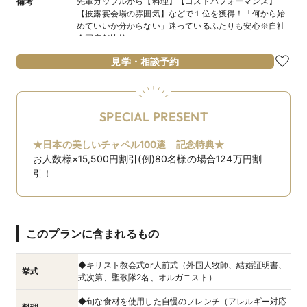
先輩カップルから【料理】【コストパフォーマンス】
備考
【披露宴会場の雰囲気】などで１位を獲得！「何から始
めていいか分からない」迷っているふたりも安心※自社
全国店舗比較
見学・相談予約
SPECIAL PRESENT
★日本の美しいチャペル100選 記念特典★
お人数様×15,500円割引(例)80名様の場合124万円割
引！
このプランに含まれるもの
◆キリスト教会式or人前式（外国人牧師、結婚証明書、
挙式
式次第、聖歌隊2名、オルガニスト）
◆旬な食材を使用した自慢のフレンチ（アレルギー対応