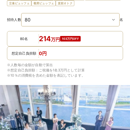
立食ビュッフェ
着席ビュッフェ
直前オトク
招待人数
名
214
80名
万
円
103万円OFF
0
円
想定自己負担額
※人数毎の金額が自動で算出
※想定自己負担額：
ご祝儀を1名3万円
として計算
※10％の消費税を含めた金額を表記しています。