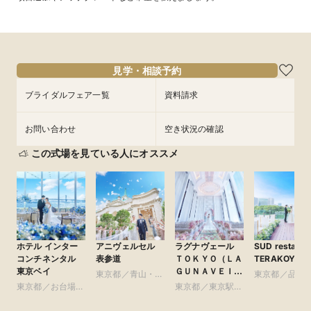
見学・相談予約
ブライダルフェア一覧
資料請求
お問い合わせ
空き状況の確認
この式場を見ている人にオススメ
ホテル インター
アニヴェルセル
ラグナヴェール
SUD restaura
コンチネンタル
表参道
ＴＯＫＹＯ（ＬＡ
TERAKOYA
東京ベイ
ＧＵＮＡＶＥＩＬ
東京都／青山・表
東京都／品川
ＴＯＫＹＯ）
東京都／お台場・
参道・渋谷・原宿
東京都／東京駅・
黒・浜松町・
豊洲・竹芝・晴海
皇居周辺
谷