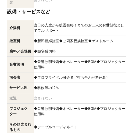
装
設備・サービスなど
当日の支度から披露宴終了までのお二人のお世話役とし
介添料
てフルサポート
控室料
◆新郎新婦控室◆ご両家親族控室◆ゲストルーム
席料／会場費
◆邸宅貸切料
◆音響照明設備◆オペレーター◆BGM◆プロジェクター
音響照明
使用料
司会者
◆プロブライダル司会者（打ち合わせ料込み）
サービス料
◆料飲等の12％
送迎
含まれない
プロジェク
◆音響照明設備◆オペレーター◆BGM◆プロジェクター
ター
使用料
その他含まれ
◆テーブルコーディネイト
るもの