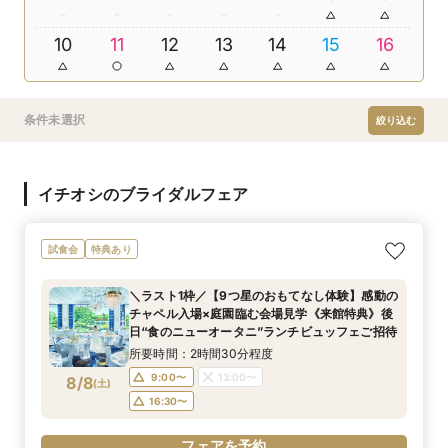
10
11
12
13
14
15
16
条件未選択
絞り込む
イチオシのブライダルフェア
試食会
特典あり
＼ラスト1枠／【9つ星のおもてなし体験】感動の
チャペル入場×庭園臨む会場見学《来館特典》後
日“食のニューオータニ”ランチビュッフェご招待
所要時間：2時間30分程度
9:00〜
13:00〜
8/8
(
土
)
16:30〜
フェアを予約