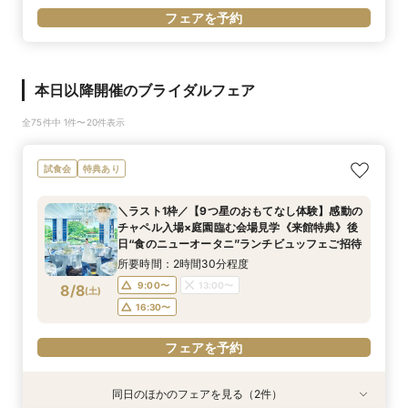
フェアを予約
本日以降開催のブライダルフェア
全75件中 1件〜20件表示
試食会
特典あり
＼ラスト1枠／【9つ星のおもてなし体験】感動の
チャペル入場×庭園臨む会場見学《来館特典》後
日“食のニューオータニ”ランチビュッフェご招待
所要時間：2時間30分程度
9:00〜
13:00〜
8/8
(
土
)
16:30〜
フェアを予約
同日のほかのフェアを見る（2件）
試食会
試食会
特典あり
特典あり