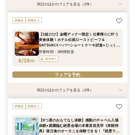
同日のほかのフェアを見る（2件）
試食会
試食会
特典あり
特典あり
【平日限定特典！SATSUKIスイーツ付】初見学
【1万坪の日本庭園】本格神殿＆庭園臨む絶景会
試食会
特典あり
におすすめ！感動のセレモニー叶うチャペル見学
場×パティスリーSATSUKIスイーツが愉しめる
×結婚準備ダンドリ相談
ティーチケットプレゼント
【2組だけ】金曜ディナー限定｜仕事帰りに叶う
所要時間：2時間30分程度
所要時間：2時間程度
美食体験！ホテル伝統ローストビーフ＆
10:00〜
10:00〜
13:00〜
13:00〜
8/27
8/27
SATSUKIスーパーショートケーキ試食×じっくり
(
(
木
木
)
)
個別相談
16:00〜
16:00〜
所要時間：3時間程度
16:00〜
8/28
(
金
)
フェアを予約
フェアを予約
フェアを予約
同日のほかのフェアを見る（2件）
試食会
試食会
特典あり
特典あり
【初めての見学におすすめ！SATSUKIスイーツ
【美しき日本の結婚式】本格神殿＆1万坪の庭園
試食会
特典あり
付】感動のセレモニー叶うチャペル見学×結婚準
臨む絶景会場×パティスリーSATSUKIスイーツ体
備ダンドリ相談
験
【9つ星のおもてなし体験】感動のチャペル入場
所要時間：2時間30分程度
所要時間：2時間程度
体験×庭園臨む絶景会場の本番直前見学《来館特
10:00〜
10:00〜
13:00〜
13:00〜
8/28
8/28
典》後日食のオータニを体験できる！『絶景ラン
(
(
金
金
)
)