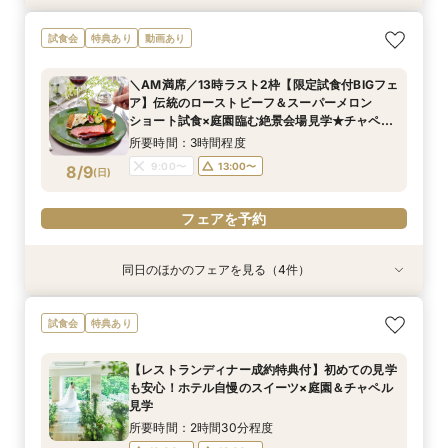
【1万坪の日本庭園】本格神殿・庭見え会場見学
【2〜3件目見学におすすめ】見積り×おもてなし
試食会
特典あり
動画あり
×『絶景ビュッフェ』ご招待＆フェア成約特典付
徹底比較×絶景ランチビュッフェ券付！ホテル婚
ならではの安心感や費用の違いを確認しながら、
所要時間：2時間30分程度
＼AM満席／13時ラスト2枠【限定試食付BIGフェ
本命会場を見極めたい方におすすめ
所要時間：2時間30分程度
9:00〜
13:00〜
ア】伝統のローストビーフ＆スーパーメロン
9:00〜
13:00〜
8/8
8/8
ショート試食×庭園臨む絶景会場見学★チャペル
(
(
土
土
)
)
16:30〜
入場体験
16:30〜
所要時間：3時間程度
フェアを予約
9:00〜
13:00〜
8/9
(
日
)
フェアを予約
フェアを予約
同日のほかのフェアを見る（4件）
試食会
試食会
試食会
試食会
特典あり
特典あり
特典あり
特典あり
【27年2月までの結婚式がお得】限定プラン大公
《和婚検討の方必見》本格神殿＆1万坪の庭園臨
【2〜3件目見学におすすめ】料理・見積り・お
【会場見学のラストにおすすめ！決め手が見つか
試食会
特典あり
開×直近ウエディング相談＆美食体験《成約特
む絶景会場×伝統ローストビーフ＆メディアでも
もてなしを他会場と比較しながら確認できる相談
る】徹底比較相談×チャペル入場体験と庭見え絶
典》2027年1月なら60名の披露宴なら最大70万
話題！スーパーメロンショートケーキ試食付
会。ホテル婚ならではの安心感や費用の違いを整
景会場見学！さらに『食のオータニ』ランチ券プ
【レストランディナー成約特典付】初めての見学
円ご優待！
理しながら、本命会場を見極めたい方におすす
レゼント
所要時間：3時間程度
所要時間：3時間程度
所要時間：3時間程度
所要時間：2時間程度
も安心！ホテル自慢のスイーツ×庭園＆チャペル
め！
16:30〜
9:00〜
9:00〜
9:00〜
13:00〜
13:00〜
13:00〜
8/9
8/9
8/9
8/9
見学
(
(
(
(
日
日
日
日
)
)
)
)
所要時間：2時間30分程度