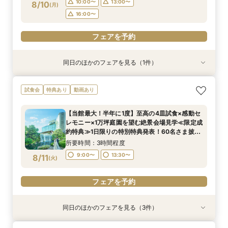
フェアを予約
フェアを予約
フェアを予約
フェアを予約
10:00〜
13:00〜
8/10
(
月
)
16:00〜
フェアを予約
同日のほかのフェアを見る（1件）
試食会
特典あり
【和婚ご検討のおふたりへ】本格神殿＆1万坪の
試食会
特典あり
動画あり
日本庭園×話題のSATSUKIスイーツが愉しめる
ティーチケットプレゼント
【当館最大！半年に1度】至高の4皿試食×感動セ
所要時間：2時間程度
レモニー×1万坪庭園を望む絶景会場見学≪限定成
10:00〜
13:00〜
8/10
約特典≫1日限りの特別特典発表！60名さま披露
(
月
)
宴の場合、最大70万円お得！
16:00〜
所要時間：3時間程度
9:00〜
13:30〜
8/11
(
火
)
フェアを予約
フェアを予約
同日のほかのフェアを見る（3件）
試食会
試食会
試食会
特典あり
特典あり
特典あり