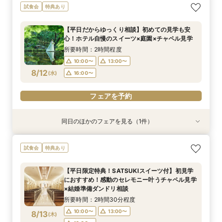
今年最大BIGフェア【1万坪の日本庭園】本格神殿
＼会場見学のラストに／チャペル入場体験×庭見
【半年に1度のBIGフェア】2〜3件目見学におす
試食会
特典あり
＆庭見え絶景会場×受け継がれるローストビーフ
え絶景会場×食のオータニ『絶景ビュッフェ』ご
すめ◆料理・見積り・おもてなしを他会場と比較
試食付≪限定成約特典≫1日限りの特別特典発
招待≪限定成約特典≫1日限りの特別特典発表！
できる相談会。ホテル婚ならではの安心感や費用
【平日だからゆっくり相談】初めての見学も安
表！60名さま披露宴の場合、最大70万円お得！
60名さま披露宴の場合、最大70万円お得！
の違いを整理し、本命会場を見極めたい方へ
所要時間：3時間程度
所要時間：2時間程度
所要時間：3時間程度
心！ホテル自慢のスイーツ×庭園×チャペル見学
17:00〜
9:00〜
9:00〜
13:30〜
13:30〜
8/11
8/11
8/11
(
(
(
火
火
火
)
)
)
所要時間：2時間程度
10:00〜
13:00〜
フェアを予約
フェアを予約
フェアを予約
8/12
(
水
)
16:00〜
フェアを予約
同日のほかのフェアを見る（1件）
試食会
特典あり
【美しき日本の結婚式】本格神殿＆1万坪の庭園
試食会
特典あり
臨む絶景会場×パティスリーSATSUKIスイーツ体
験
【平日限定特典！SATSUKIスイーツ付】初見学
所要時間：2時間程度
におすすめ！感動のセレモニー叶うチャペル見学
10:00〜
13:00〜
8/12
×結婚準備ダンドリ相談
(
水
)
16:00〜
所要時間：2時間30分程度
10:00〜
13:00〜
8/13
(
木
)
フェアを予約