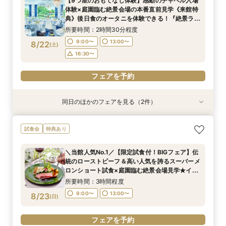
【9つ星のおもてなし体験】感動のチャペル入場
所要時間：2時間30分程度
所要時間：2時間程度
体験×庭園臨む絶景会場の本番直前見学《来館特
10:00〜
10:00〜
13:00〜
13:00〜
8/21
8/21
典》後日食のオータニを体験できる！『絶景ラン
(
(
金
金
)
)
チビュッフェ』ご招待
16:00〜
16:00〜
所要時間：2時間30分程度
9:00〜
13:00〜
8/22
(
土
)
フェアを予約
フェアを予約
16:30〜
フェアを予約
同日のほかのフェアを見る（2件）
試食会
試食会
特典あり
特典あり
【1万坪の日本庭園】本格神殿・庭見え会場見学
【2〜3件目見学におすすめ】見積り×おもてなし
試食会
特典あり
×『絶景ビュッフェ』ご招待＆フェア成約特典付
徹底比較×絶景ランチビュッフェ券付！ホテル婚
ならではの安心感や費用の違いを確認しながら、
所要時間：2時間30分程度
＼当館人気No.1／【限定試食付！BIGフェア】伝
本命会場を見極めたい方におすすめ
所要時間：2時間30分程度
9:00〜
13:00〜
統のローストビーフ＆高い人気を誇るスーパーメ
9:00〜
13:00〜
8/22
8/22
ロンショート試食×庭園臨む絶景会場見学★イ
(
(
土
土
)
)
16:30〜
メージ膨らむチャペル入場体験もご用意！
16:30〜
所要時間：3時間程度
フェアを予約
9:00〜
13:00〜
8/23
(
日
)
フェアを予約
フェアを予約