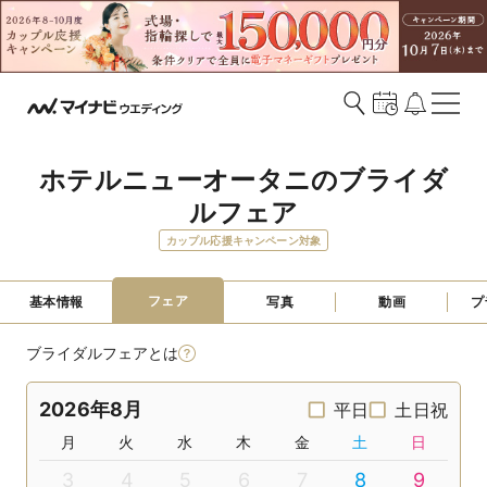
ホテルニューオータニのブライダ
ルフェア
カップル応援キャンペーン対象
フェア
基本情報
写真
動画
プ
ブライダルフェアとは
2026年8月
平日
土日祝
月
火
水
木
金
土
日
3
4
5
6
7
8
9