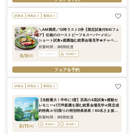
試食会
特典あり
動画あり
＼AM満席／13時ラスト2枠【限定試食付BIGフェ
ア】伝統のローストビーフ＆スーパーメロン
ショート試食×庭園臨む絶景会場見学★チャペル
入場体験
所要時間：3時間程度
9:00〜
13:00〜
8/9
(
日
)
フェアを予約
試食会
特典あり
動画あり
【当館最大！半年に1度】至高の4皿試食×感動セ
レモニー×1万坪庭園を望む絶景会場見学≪限定成
約特典≫1日限りの特別特典発表！60名さま披露
宴の場合、最大70万円お得！
所要時間：3時間程度
9:00〜
13:30〜
8/11
(
火
)