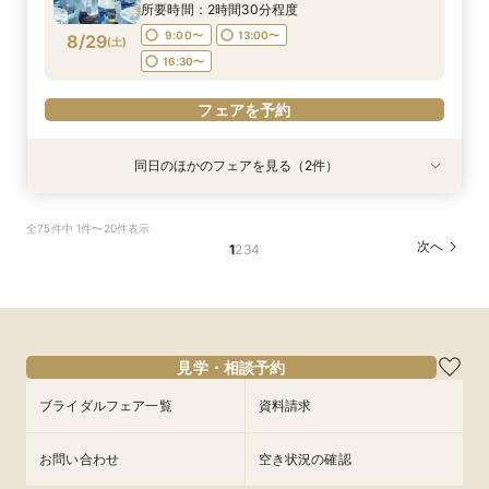
チビュッフェ』ご招待
16:00〜
16:00〜
所要時間：2時間30分程度
9:00〜
13:00〜
8/29
(
土
)
フェアを予約
フェアを予約
16:30〜
フェアを予約
同日のほかのフェアを見る（2件）
試食会
試食会
特典あり
特典あり
【1万坪の日本庭園】本格神殿・庭見え会場見学
【2〜3件目見学におすすめ】見積り×おもてなし
全75件中 1件〜20件表示
×『絶景ビュッフェ』ご招待＆フェア成約特典付
徹底比較×絶景ランチビュッフェ券付！ホテル婚
次へ
1
2
3
4
ならではの安心感や費用の違いを確認しながら、
所要時間：2時間30分程度
本命会場を見極めたい方におすすめ
所要時間：2時間30分程度
9:00〜
13:00〜
9:00〜
13:00〜
8/29
8/29
(
(
土
土
)
)
16:30〜
16:30〜
フェアを予約
見学・相談予約
フェアを予約
ブライダルフェア一覧
資料請求
お問い合わせ
空き状況の確認