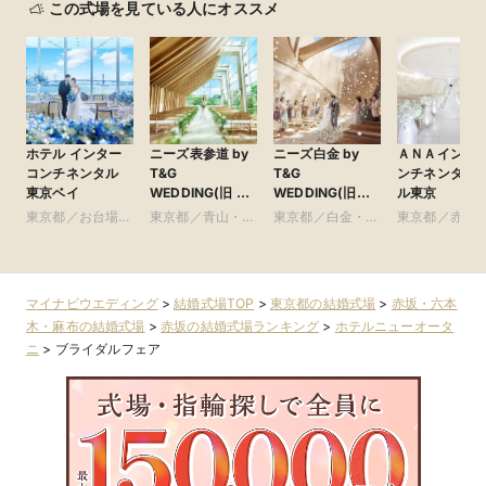
この式場を見ている人にオススメ
ホテル インター
ニーズ表参道 by
ニーズ白金 by
ＡＮＡインタ
コンチネンタル
T&G
T&G
ンチネンタル
東京ベイ
WEDDING(旧 表
WEDDING(旧
ル東京
参道TERRACE)
アーフェリーク白
東京都／お台場・
東京都／青山・表
東京都／白金・恵
東京都／赤坂
金)
豊洲・竹芝・晴海
参道・渋谷・原宿
比寿・代官山・広
本木・麻布
周辺の東京ベイエ
尾
リア
マイナビウエディング
>
結婚式場TOP
>
東京都の結婚式場
>
赤坂・六本
木・麻布の結婚式場
>
赤坂の結婚式場ランキング
>
ホテルニューオータ
ニ
>
ブライダルフェア