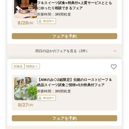
フ＆スイーツ試食×特典付×上質サービスととも
10:00〜
13:00〜
8/24
にゆったり相談できるフェア
(
月
)
16:00〜
所要時間：3時間程度
10:00〜
8/26
(
水
)
フェアを予約
フェアを予約
同日のほかのフェアを見る（2件）
試食会
試食会
特典あり
特典あり
【平日だからゆっくり相談】初めての見学も安
【美しき日本の結婚式】本格神殿＆1万坪の庭園
試食会
特典あり
心！ホテル自慢のスイーツ×庭園×チャペル見学
臨む絶景会場×パティスリーSATSUKIスイーツ体
験
所要時間：2時間程度
【AMのみ◇2組限定】伝統のローストビーフ＆
所要時間：2時間程度
10:00〜
13:00〜
絶品スイーツ試食ご招待×5大特典付フェア
10:00〜
13:00〜
8/26
8/26
(
(
水
水
)
)
16:00〜
所要時間：3時間程度
16:00〜
10:00〜
フェアを予約
8/27
(
木
)
フェアを予約
フェアを予約