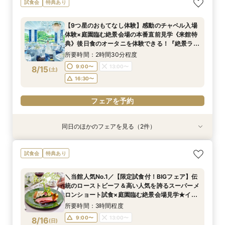
試食会
特典あり
臨む絶景会場×パティスリーSATSUKIスイーツ体
験
【9つ星のおもてなし体験】感動のチャペル入場
所要時間：2時間程度
体験×庭園臨む絶景会場の本番直前見学《来館特
10:00〜
13:00〜
8/14
典》後日食のオータニを体験できる！『絶景ラン
(
金
)
チビュッフェ』ご招待
16:00〜
所要時間：2時間30分程度
9:00〜
13:00〜
8/15
(
土
)
フェアを予約
16:30〜
フェアを予約
同日のほかのフェアを見る（2件）
試食会
試食会
特典あり
特典あり
【2〜3件目見学におすすめ】見積り×おもてなし
【1万坪の日本庭園】本格神殿・庭見え会場見学
試食会
特典あり
徹底比較×絶景ランチビュッフェ券付！ホテル婚
×『絶景ビュッフェ』ご招待＆フェア成約特典付
ならではの安心感や費用の違いを確認しながら、
所要時間：2時間30分程度
＼当館人気No.1／【限定試食付！BIGフェア】伝
本命会場を見極めたい方におすすめ
所要時間：2時間30分程度
9:00〜
13:00〜
統のローストビーフ＆高い人気を誇るスーパーメ
9:00〜
13:00〜
8/15
8/15
ロンショート試食×庭園臨む絶景会場見学★イ
(
(
土
土
)
)
16:30〜
メージ膨らむチャペル入場体験もご用意！
16:30〜
所要時間：3時間程度
フェアを予約
9:00〜
13:00〜
8/16
(
日
)