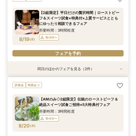
日本庭園×話題のSATSUKIスイーツが愉しめる
ティーチケットプレゼント
【2組限定】平日だけの贅沢時間｜ローストビー
所要時間：2時間程度
フ＆スイーツ試食×特典付×上質サービスととも
10:00〜
13:00〜
8/17
にゆったり相談できるフェア
(
月
)
16:00〜
所要時間：3時間程度
10:00〜
8/19
(
水
)
フェアを予約
フェアを予約
同日のほかのフェアを見る（2件）
試食会
試食会
特典あり
特典あり
【平日だからゆっくり相談】初めての見学も安
【美しき日本の結婚式】本格神殿＆1万坪の庭園
試食会
特典あり
心！ホテル自慢のスイーツ×庭園×チャペル見学
臨む絶景会場×パティスリーSATSUKIスイーツ体
験
所要時間：2時間程度
【AMのみ◇2組限定】伝統のローストビーフ＆
所要時間：2時間程度
10:00〜
13:00〜
絶品スイーツ試食ご招待×5大特典付フェア
10:00〜
13:00〜
8/19
8/19
(
(
水
水
)
)
16:00〜
所要時間：3時間程度
16:00〜
10:00〜
フェアを予約
8/20
(
木
)
フェアを予約