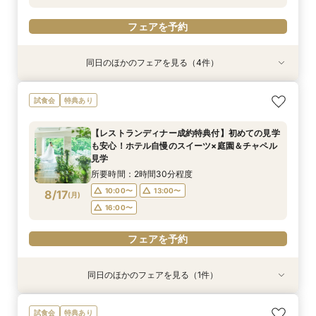
フェアを予約
フェアを予約
同日のほかのフェアを見る（4件）
試食会
試食会
試食会
試食会
特典あり
特典あり
特典あり
特典あり
【会場見学のラストにおすすめ！決め手が見つか
【2〜3件目見学におすすめ】料理・見積り・お
【27年2月までの結婚式がお得】限定プラン大公
《和婚検討の方必見》本格神殿＆1万坪の庭園臨
試食会
特典あり
る】徹底比較相談×チャペル入場体験と庭見え絶
もてなしを他会場と比較しながら確認できる相談
開×直近ウエディング相談＆美食体験《成約特
む絶景会場×伝統ローストビーフ＆メディアでも
景会場見学！さらに『食のオータニ』ランチ券プ
会。ホテル婚ならではの安心感や費用の違いを整
典》2027年1月なら60名の披露宴なら最大70万
話題！スーパーメロンショートケーキ試食付
【レストランディナー成約特典付】初めての見学
レゼント
理しながら、本命会場を見極めたい方におすす
円ご優待！
所要時間：2時間程度
所要時間：3時間程度
所要時間：3時間程度
所要時間：3時間程度
も安心！ホテル自慢のスイーツ×庭園＆チャペル
め！
16:30〜
9:00〜
9:00〜
9:00〜
13:00〜
13:00〜
13:00〜
8/16
8/16
8/16
8/16
見学
(
(
(
(
日
日
日
日
)
)
)
)
所要時間：2時間30分程度
フェアを予約
フェアを予約
フェアを予約
フェアを予約
10:00〜
13:00〜
8/17
(
月
)
16:00〜
フェアを予約
同日のほかのフェアを見る（1件）
試食会
特典あり
【和婚ご検討のおふたりへ】本格神殿＆1万坪の
試食会
特典あり