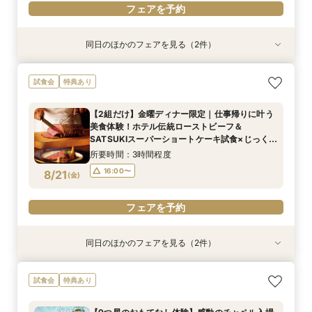
フェアを予約
同日のほかのフェアを見る（2件）
試食会
試食会
特典あり
特典あり
【平日限定特典！SATSUKIスイーツ付】初見学
【1万坪の日本庭園】本格神殿＆庭園臨む絶景会
試食会
特典あり
におすすめ！感動のセレモニー叶うチャペル見学
場×パティスリーSATSUKIスイーツが愉しめる
×結婚準備ダンドリ相談
ティーチケットプレゼント
【2組だけ】金曜ディナー限定｜仕事帰りに叶う
所要時間：2時間30分程度
所要時間：2時間程度
美食体験！ホテル伝統ローストビーフ＆
10:00〜
10:00〜
13:00〜
13:00〜
8/20
8/20
SATSUKIスーパーショートケーキ試食×じっくり
(
(
木
木
)
)
個別相談
16:00〜
16:00〜
所要時間：3時間程度
16:00〜
8/21
(
金
)
フェアを予約
フェアを予約
フェアを予約
同日のほかのフェアを見る（2件）
試食会
試食会
特典あり
特典あり
【初めての見学におすすめ！SATSUKIスイーツ
【美しき日本の結婚式】本格神殿＆1万坪の庭園
試食会
特典あり
付】感動のセレモニー叶うチャペル見学×結婚準
臨む絶景会場×パティスリーSATSUKIスイーツ体
備ダンドリ相談
験