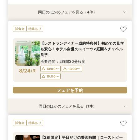
同日のほかのフェアを見る（4件）
試食会
試食会
試食会
試食会
特典あり
特典あり
特典あり
特典あり
【会場見学のラストにおすすめ！決め手が見つか
【27年2月までの結婚式がお得】限定プラン大公
【2〜3件目見学におすすめ】料理・見積り・お
《和婚検討の方必見》本格神殿＆1万坪の庭園臨
試食会
特典あり
る】徹底比較相談×チャペル入場体験と庭見え絶
開×直近ウエディング相談＆美食体験《成約特
もてなしを他会場と比較しながら確認できる相談
む絶景会場×伝統ローストビーフ＆メディアでも
景会場見学！さらに『食のオータニ』ランチ券プ
典》2027年1月なら60名の披露宴なら最大70万
会。ホテル婚ならではの安心感や費用の違いを整
話題！スーパーメロンショートケーキ試食付
【レストランディナー成約特典付】初めての見学
レゼント
円ご優待！
理しながら、本命会場を見極めたい方におすす
所要時間：2時間程度
所要時間：3時間程度
所要時間：3時間程度
所要時間：3時間程度
も安心！ホテル自慢のスイーツ×庭園＆チャペル
め！
16:30〜
9:00〜
9:00〜
9:00〜
13:00〜
13:00〜
13:00〜
8/23
8/23
8/23
8/23
見学
(
(
(
(
日
日
日
日
)
)
)
)
所要時間：2時間30分程度
フェアを予約
フェアを予約
フェアを予約
フェアを予約
10:00〜
13:00〜
8/24
(
月
)
16:00〜
フェアを予約
同日のほかのフェアを見る（1件）
試食会
特典あり
【和婚ご検討のおふたりへ】本格神殿＆1万坪の
試食会
特典あり
日本庭園×話題のSATSUKIスイーツが愉しめる
ティーチケットプレゼント
【2組限定】平日だけの贅沢時間｜ローストビー
所要時間：2時間程度