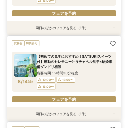
16:00〜
フェアを予約
同日のほかのフェアを見る（1件）
試食会
特典あり
【1万坪の日本庭園】本格神殿＆庭園臨む絶景会
試食会
特典あり
場×パティスリーSATSUKIスイーツが愉しめる
ティーチケットプレゼント
【初めての見学におすすめ！SATSUKIスイーツ
所要時間：2時間程度
付】感動のセレモニー叶うチャペル見学×結婚準
10:00〜
13:00〜
8/13
備ダンドリ相談
(
木
)
16:00〜
所要時間：2時間30分程度
10:00〜
13:00〜
8/14
(
金
)
フェアを予約
16:00〜
フェアを予約
同日のほかのフェアを見る（1件）
試食会
特典あり
【美しき日本の結婚式】本格神殿＆1万坪の庭園