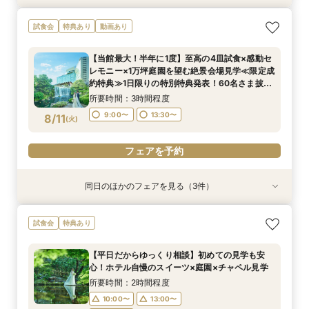
【和婚ご検討のおふたりへ】本格神殿＆1万坪の
試食会
特典あり
動画あり
日本庭園×話題のSATSUKIスイーツが愉しめる
ティーチケットプレゼント
【当館最大！半年に1度】至高の4皿試食×感動セ
所要時間：2時間程度
レモニー×1万坪庭園を望む絶景会場見学≪限定成
10:00〜
13:00〜
8/10
約特典≫1日限りの特別特典発表！60名さま披露
(
月
)
宴の場合、最大70万円お得！
16:00〜
所要時間：3時間程度
9:00〜
13:30〜
8/11
(
火
)
フェアを予約
フェアを予約
同日のほかのフェアを見る（3件）
試食会
試食会
試食会
特典あり
特典あり
特典あり
今年最大BIGフェア【1万坪の日本庭園】本格神殿
【半年に1度のBIGフェア】2〜3件目見学におす
＼会場見学のラストに／チャペル入場体験×庭見
試食会
特典あり
＆庭見え絶景会場×受け継がれるローストビーフ
すめ◆料理・見積り・おもてなしを他会場と比較
え絶景会場×食のオータニ『絶景ビュッフェ』ご
試食付≪限定成約特典≫1日限りの特別特典発
できる相談会。ホテル婚ならではの安心感や費用
招待≪限定成約特典≫1日限りの特別特典発表！
【平日だからゆっくり相談】初めての見学も安
表！60名さま披露宴の場合、最大70万円お得！
の違いを整理し、本命会場を見極めたい方へ
60名さま披露宴の場合、最大70万円お得！
所要時間：3時間程度
所要時間：3時間程度
所要時間：2時間程度
心！ホテル自慢のスイーツ×庭園×チャペル見学
17:00〜
9:00〜
9:00〜
13:30〜
13:30〜
8/11
8/11
8/11
(
(
(
火
火
火
)
)
)
所要時間：2時間程度
10:00〜
13:00〜