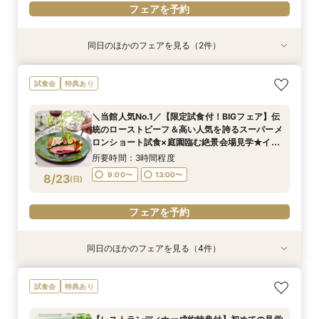
フェアを予約
同日のほかのフェアを見る（2件）
試食会
試食会
特典あり
特典あり
【1万坪の日本庭園】本格神殿・庭見え会場見学
【2〜3件目見学におすすめ】見積り×おもてなし
試食会
特典あり
×『絶景ビュッフェ』ご招待＆フェア成約特典付
徹底比較×絶景ランチビュッフェ券付！ホテル婚
ならではの安心感や費用の違いを確認しながら、
所要時間：2時間30分程度
＼当館人気No.1／【限定試食付！BIGフェア】伝
本命会場を見極めたい方におすすめ
所要時間：2時間30分程度
9:00〜
13:00〜
統のローストビーフ＆高い人気を誇るスーパーメ
9:00〜
13:00〜
8/22
8/22
ロンショート試食×庭園臨む絶景会場見学★イ
(
(
土
土
)
)
16:30〜
メージ膨らむチャペル入場体験もご用意！
16:30〜
所要時間：3時間程度
フェアを予約
9:00〜
13:00〜
8/23
(
日
)
フェアを予約
フェアを予約
同日のほかのフェアを見る（4件）
試食会
試食会
試食会
試食会
特典あり
特典あり
特典あり
特典あり
【2〜3件目見学におすすめ】料理・見積り・お
【27年2月までの結婚式がお得】限定プラン大公
【会場見学のラストにおすすめ！決め手が見つか
《和婚検討の方必見》本格神殿＆1万坪の庭園臨
試食会
特典あり
もてなしを他会場と比較しながら確認できる相談
開×直近ウエディング相談＆美食体験《成約特
る】徹底比較相談×チャペル入場体験と庭見え絶
む絶景会場×伝統ローストビーフ＆メディアでも
会。ホテル婚ならではの安心感や費用の違いを整
典》2027年1月なら60名の披露宴なら最大70万
景会場見学！さらに『食のオータニ』ランチ券プ
話題！スーパーメロンショートケーキ試食付