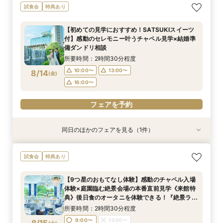
【1万坪の日本庭園】本格神殿＆庭園臨む絶景会
試食会
特典あり
場×パティスリーSATSUKIスイーツが愉しめる
ティーチケットプレゼント
【初めての見学におすすめ！SATSUKIスイーツ
所要時間：2時間程度
付】感動のセレモニー叶うチャペル見学×結婚準
10:00〜
13:00〜
8/13
備ダンドリ相談
(
木
)
16:00〜
所要時間：2時間30分程度
10:00〜
13:00〜
8/14
(
金
)
フェアを予約
16:00〜
フェアを予約
同日のほかのフェアを見る（1件）
試食会
特典あり
【美しき日本の結婚式】本格神殿＆1万坪の庭園
試食会
特典あり
臨む絶景会場×パティスリーSATSUKIスイーツ体
験
【9つ星のおもてなし体験】感動のチャペル入場
所要時間：2時間程度
体験×庭園臨む絶景会場の本番直前見学《来館特
10:00〜
13:00〜
8/14
典》後日食のオータニを体験できる！『絶景ラン
(
金
)
チビュッフェ』ご招待
16:00〜
所要時間：2時間30分程度
9:00〜
13:00〜
(
土
)