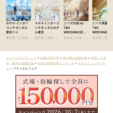
ホテル インター
ＡＮＡインターコ
ニーズ白金 by
ニーズ表参道 b
コンチネンタル
ンチネンタルホテ
T&G
T&G
東京ベイ
ル東京
WEDDING(旧
WEDDING(旧
アーフェリーク白
参道TERRACE
東京都／お台場・
東京都／赤坂・六
東京都／白金・恵
東京都／青山
金)
豊洲・竹芝・晴海
本木・麻布
比寿・代官山・広
参道・渋谷・
周辺の東京ベイエ
尾
リア
マイナビウエディング
>
結婚式場TOP
>
東京都の結婚式場
>
赤坂・六本
木・麻布の結婚式場
>
赤坂の結婚式場ランキング
>
ホテルニューオータ
ニ
>
ブライダルフェア