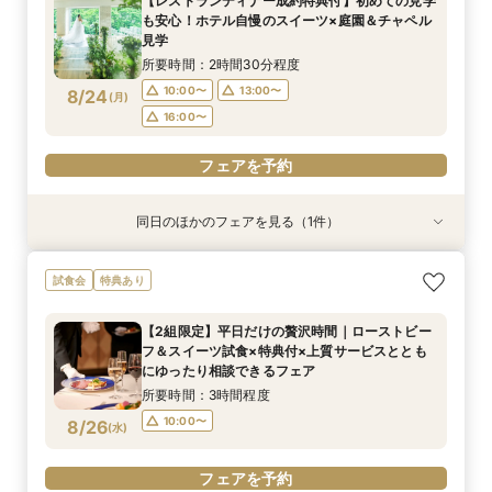
【レストランディナー成約特典付】初めての見学
理しながら、本命会場を見極めたい方におすす
円ご優待！
レゼント
所要時間：3時間程度
所要時間：3時間程度
所要時間：2時間程度
所要時間：3時間程度
も安心！ホテル自慢のスイーツ×庭園＆チャペル
め！
16:30〜
9:00〜
9:00〜
9:00〜
13:00〜
13:00〜
13:00〜
8/23
8/23
8/23
8/23
見学
(
(
(
(
日
日
日
日
)
)
)
)
所要時間：2時間30分程度
フェアを予約
フェアを予約
フェアを予約
フェアを予約
10:00〜
13:00〜
8/24
(
月
)
16:00〜
フェアを予約
同日のほかのフェアを見る（1件）
試食会
特典あり
【和婚ご検討のおふたりへ】本格神殿＆1万坪の
試食会
特典あり
日本庭園×話題のSATSUKIスイーツが愉しめる
ティーチケットプレゼント
【2組限定】平日だけの贅沢時間｜ローストビー
所要時間：2時間程度
フ＆スイーツ試食×特典付×上質サービスととも
10:00〜
13:00〜
8/24
にゆったり相談できるフェア
(
月
)
16:00〜
所要時間：3時間程度
10:00〜
8/26
(
水
)
フェアを予約
フェアを予約