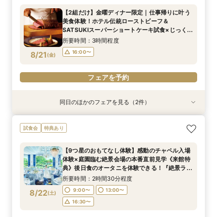
×結婚準備ダンドリ相談
ティーチケットプレゼント
【2組だけ】金曜ディナー限定｜仕事帰りに叶う
所要時間：2時間30分程度
所要時間：2時間程度
美食体験！ホテル伝統ローストビーフ＆
10:00〜
10:00〜
13:00〜
13:00〜
8/20
8/20
SATSUKIスーパーショートケーキ試食×じっくり
(
(
木
木
)
)
個別相談
16:00〜
16:00〜
所要時間：3時間程度
16:00〜
8/21
(
金
)
フェアを予約
フェアを予約
フェアを予約
同日のほかのフェアを見る（2件）
試食会
試食会
特典あり
特典あり
【初めての見学におすすめ！SATSUKIスイーツ
【美しき日本の結婚式】本格神殿＆1万坪の庭園
試食会
特典あり
付】感動のセレモニー叶うチャペル見学×結婚準
臨む絶景会場×パティスリーSATSUKIスイーツ体
備ダンドリ相談
験
【9つ星のおもてなし体験】感動のチャペル入場
所要時間：2時間30分程度
所要時間：2時間程度
体験×庭園臨む絶景会場の本番直前見学《来館特
10:00〜
10:00〜
13:00〜
13:00〜
8/21
8/21
典》後日食のオータニを体験できる！『絶景ラン
(
(
金
金
)
)
チビュッフェ』ご招待
16:00〜
16:00〜
所要時間：2時間30分程度
9:00〜
13:00〜
8/22
(
土
)
フェアを予約
フェアを予約
16:30〜