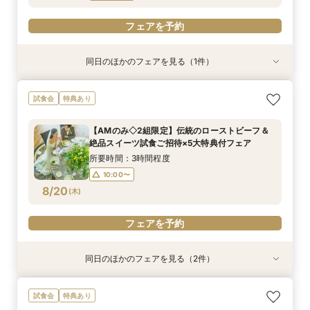
フェアを予約
フェアを予約
同日のほかのフェアを見る（1件）
試食会
特典あり
【美しき日本の結婚式】本格神殿＆1万坪の庭園
試食会
特典あり
臨む絶景会場×パティスリーSATSUKIスイーツ体
験
【AMのみ◇2組限定】伝統のローストビーフ＆
所要時間：2時間程度
絶品スイーツ試食ご招待×5大特典付フェア
10:00〜
13:00〜
8/19
(
水
)
所要時間：3時間程度
16:00〜
10:00〜
8/20
(
木
)
フェアを予約
フェアを予約
同日のほかのフェアを見る（2件）
試食会
試食会
特典あり
特典あり
【平日限定特典！SATSUKIスイーツ付】初見学
【1万坪の日本庭園】本格神殿＆庭園臨む絶景会
試食会
特典あり
におすすめ！感動のセレモニー叶うチャペル見学
場×パティスリーSATSUKIスイーツが愉しめる