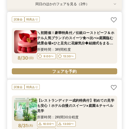
同日のほかのフェアを見る（2件）
試食会
試食会
特典あり
特典あり
【1万坪の日本庭園】本格神殿・庭見え会場見学
【2〜3件目見学におすすめ】見積り×おもてなし
試食会
特典あり
×『絶景ビュッフェ』ご招待＆フェア成約特典付
徹底比較×絶景ランチビュッフェ券付！ホテル婚
ならではの安心感や費用の違いを確認しながら、
所要時間：2時間30分程度
＼初開催！豪華特典付／伝統ローストビーフ＆ホ
本命会場を見極めたい方におすすめ
所要時間：2時間30分程度
9:00〜
13:00〜
テル人気ブランドのスイーツ食べ比べ×庭園臨む
9:00〜
13:00〜
8/29
8/29
絶景会場×ひと足先に花嫁気分◆結婚式をまるご
(
(
土
土
)
)
16:30〜
と体験できる特別フェア
16:30〜
所要時間：3時間程度
フェアを予約
9:00〜
13:30〜
8/30
(
日
)
フェアを予約
フェアを予約
試食会
特典あり
【レストランディナー成約特典付】初めての見学
も安心！ホテル自慢のスイーツ×庭園＆チャペル
見学
所要時間：2時間30分程度
10:00〜
13:00〜
8/31
(
月
)