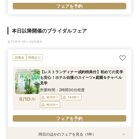
フェアを予約
本日以降開催のブライダルフェア
全73件中 1件〜20件表示
試食会
特典あり
【レストランディナー成約特典付】初めての見学
も安心！ホテル自慢のスイーツ×庭園＆チャペル
見学
所要時間：2時間30分程度
10:00〜
13:00〜
8/10
(
月
)
16:00〜
フェアを予約
同日のほかのフェアを見る（1件）
試食会
特典あり