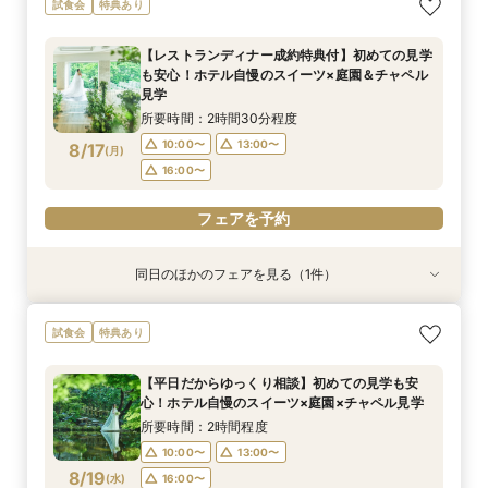
試食会
特典あり
る】徹底比較相談×チャペル入場体験と庭見え絶
もてなしを他会場と比較しながら確認できる相談
開×直近ウエディング相談＆美食体験《成約特
む絶景会場×伝統ローストビーフ＆メディアでも
景会場見学！さらに『食のオータニ』ランチ券プ
会。ホテル婚ならではの安心感や費用の違いを整
典》2027年1月なら60名の披露宴なら最大70万
話題！スーパーメロンショートケーキ試食付
【レストランディナー成約特典付】初めての見学
レゼント
理しながら、本命会場を見極めたい方におすす
円ご優待！
所要時間：2時間程度
所要時間：3時間程度
所要時間：3時間程度
所要時間：3時間程度
も安心！ホテル自慢のスイーツ×庭園＆チャペル
め！
16:30〜
9:00〜
9:00〜
9:00〜
13:00〜
13:00〜
13:00〜
8/16
8/16
8/16
8/16
見学
(
(
(
(
日
日
日
日
)
)
)
)
所要時間：2時間30分程度
フェアを予約
フェアを予約
フェアを予約
フェアを予約
10:00〜
13:00〜
8/17
(
月
)
16:00〜
フェアを予約
同日のほかのフェアを見る（1件）
試食会
特典あり
【和婚ご検討のおふたりへ】本格神殿＆1万坪の
試食会
特典あり
日本庭園×話題のSATSUKIスイーツが愉しめる
ティーチケットプレゼント
【平日だからゆっくり相談】初めての見学も安
所要時間：2時間程度
心！ホテル自慢のスイーツ×庭園×チャペル見学
10:00〜
13:00〜
8/17
(
月
)
所要時間：2時間程度
16:00〜
10:00〜
13:00〜
8/19
(
水
)
16:00〜