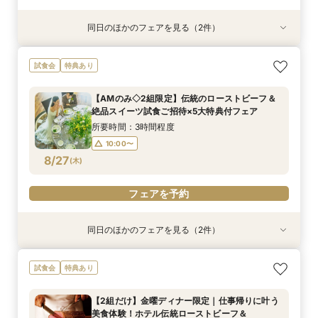
同日のほかのフェアを見る（2件）
試食会
試食会
特典あり
特典あり
【平日だからゆっくり相談】初めての見学も安
【美しき日本の結婚式】本格神殿＆1万坪の庭園
試食会
特典あり
心！ホテル自慢のスイーツ×庭園×チャペル見学
臨む絶景会場×パティスリーSATSUKIスイーツ体
験
所要時間：2時間程度
【AMのみ◇2組限定】伝統のローストビーフ＆
所要時間：2時間程度
10:00〜
13:00〜
絶品スイーツ試食ご招待×5大特典付フェア
10:00〜
13:00〜
8/26
8/26
(
(
水
水
)
)
16:00〜
所要時間：3時間程度
16:00〜
10:00〜
フェアを予約
8/27
(
木
)
フェアを予約
フェアを予約
同日のほかのフェアを見る（2件）
試食会
試食会
特典あり
特典あり
【平日限定特典！SATSUKIスイーツ付】初見学
【1万坪の日本庭園】本格神殿＆庭園臨む絶景会
試食会
特典あり
におすすめ！感動のセレモニー叶うチャペル見学
場×パティスリーSATSUKIスイーツが愉しめる
×結婚準備ダンドリ相談
ティーチケットプレゼント
【2組だけ】金曜ディナー限定｜仕事帰りに叶う
所要時間：2時間30分程度
所要時間：2時間程度
美食体験！ホテル伝統ローストビーフ＆