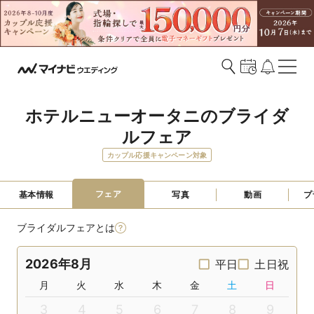
ホテルニューオータニのブライダ
ルフェア
カップル応援キャンペーン対象
フェア
基本情報
写真
動画
プ
ブライダルフェアとは
2026年8月
平日
土日祝
月
火
水
木
金
土
日
3
4
5
6
7
8
9