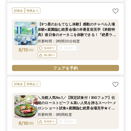
試食会
特典あり
【9つ星のおもてなし体験】感動のチャペル入場
体験×庭園臨む絶景会場の本番直前見学《来館特
典》後日食のオータニを体験できる！『絶景ラン
チビュッフェ』ご招待
所要時間：2時間30分程度
9:00〜
13:00〜
8/15
(
土
)
16:30〜
フェアを予約
試食会
特典あり
＼当館人気No.1／【限定試食付！BIGフェア】伝
統のローストビーフ＆高い人気を誇るスーパーメ
ロンショート試食×庭園臨む絶景会場見学★イ
メージ膨らむチャペル入場体験もご用意！
所要時間：3時間程度
9:00〜
13:00〜
8/16
(
日
)