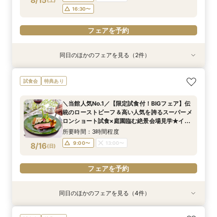
8/15
フェアを予約
16:30〜
フェアを予約
同日のほかのフェアを見る（2件）
試食会
試食会
特典あり
特典あり
【2〜3件目見学におすすめ】見積り×おもてなし
【1万坪の日本庭園】本格神殿・庭見え会場見学
試食会
特典あり
徹底比較×絶景ランチビュッフェ券付！ホテル婚
×『絶景ビュッフェ』ご招待＆フェア成約特典付
ならではの安心感や費用の違いを確認しながら、
所要時間：2時間30分程度
＼当館人気No.1／【限定試食付！BIGフェア】伝
本命会場を見極めたい方におすすめ
所要時間：2時間30分程度
9:00〜
13:00〜
統のローストビーフ＆高い人気を誇るスーパーメ
9:00〜
13:00〜
8/15
8/15
ロンショート試食×庭園臨む絶景会場見学★イ
(
(
土
土
)
)
16:30〜
メージ膨らむチャペル入場体験もご用意！
16:30〜
所要時間：3時間程度
フェアを予約
9:00〜
13:00〜
8/16
(
日
)
フェアを予約
フェアを予約
同日のほかのフェアを見る（4件）
試食会
試食会
試食会
試食会
特典あり
特典あり
特典あり
特典あり
【会場見学のラストにおすすめ！決め手が見つか
【2〜3件目見学におすすめ】料理・見積り・お
【27年2月までの結婚式がお得】限定プラン大公
《和婚検討の方必見》本格神殿＆1万坪の庭園臨