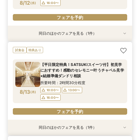
フェアを予約
フェアを予約
フェアを予約
8/12
(
水
)
16:00〜
フェアを予約
同日のほかのフェアを見る（1件）
試食会
特典あり
【美しき日本の結婚式】本格神殿＆1万坪の庭園
試食会
特典あり
臨む絶景会場×パティスリーSATSUKIスイーツ体
験
【平日限定特典！SATSUKIスイーツ付】初見学
所要時間：2時間程度
におすすめ！感動のセレモニー叶うチャペル見学
10:00〜
13:00〜
8/12
×結婚準備ダンドリ相談
(
水
)
16:00〜
所要時間：2時間30分程度
10:00〜
13:00〜
8/13
(
木
)
フェアを予約
16:00〜
フェアを予約
同日のほかのフェアを見る（1件）
試食会
特典あり