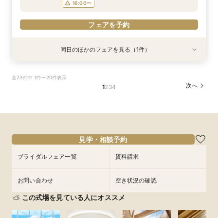
16:00〜
フェアを予約
同日のほかのフェアを見る（1件）
試食会
特典あり
【和婚ご検討のおふたりへ】本格神殿＆1万坪の
全73件中 1件〜20件表示
日本庭園×話題のSATSUKIスイーツが愉しめる
次へ
1
2
3
4
ティーチケットプレゼント
所要時間：2時間程度
10:00〜
13:00〜
8/31
(
月
)
16:00〜
見学・相談予約
フェアを予約
ブライダルフェア一覧
資料請求
お問い合わせ
空き状況の確認
この式場を見ている人にオススメ