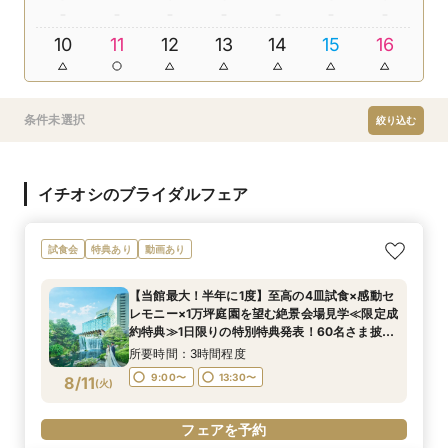
10
11
12
13
14
15
16
条件未選択
絞り込む
イチオシのブライダルフェア
試食会
特典あり
動画あり
【当館最大！半年に1度】至高の4皿試食×感動セ
レモニー×1万坪庭園を望む絶景会場見学≪限定成
約特典≫1日限りの特別特典発表！60名さま披露
宴の場合、最大70万円お得！
所要時間：3時間程度
9:00〜
13:30〜
8/11
(
火
)
フェアを予約