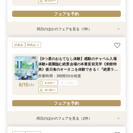
16:00〜
フェアを予約
同日のほかのフェアを見る（1件）
試食会
特典あり
【美しき日本の結婚式】本格神殿＆1万坪の庭園
試食会
特典あり
臨む絶景会場×パティスリーSATSUKIスイーツ体
験
【9つ星のおもてなし体験】感動のチャペル入場
所要時間：2時間程度
体験×庭園臨む絶景会場の本番直前見学《来館特
10:00〜
13:00〜
8/14
典》後日食のオータニを体験できる！『絶景ラン
(
金
)
チビュッフェ』ご招待
16:00〜
所要時間：2時間30分程度
9:00〜
13:00〜
8/15
(
土
)
フェアを予約
16:30〜
フェアを予約
同日のほかのフェアを見る（2件）
試食会
試食会
特典あり
特典あり
【2〜3件目見学におすすめ】見積り×おもてなし
【1万坪の日本庭園】本格神殿・庭見え会場見学