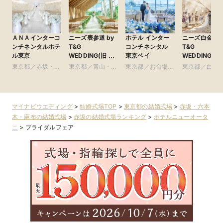
ＡＮＡインターコ
ニーズ表参道 by
ホテル インター
ニーズ白金 by
ンチネンタルホテ
T&G
コンチネンタル
T&G
ル東京
WEDDING(旧 表
東京ベイ
WEDDING(旧
参道TERRACE)
アーフェリー
東京都／赤坂・六
東京都／青山・表
東京都／お台場・
東京都／白金
金)
本木・麻布
参道・渋谷・原宿
豊洲・竹芝・晴海
比寿・代官山
周辺の東京ベイエ
尾
リア
マイナビウエディング
>
結婚式場TOP
>
東京都の結婚式場
>
赤坂・六本
木・麻布の結婚式場
>
赤坂の結婚式場ランキング
>
ホテルニューオータ
ニ
>
ブライダルフェア