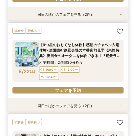
同日のほかのフェアを見る（2件）
試食会
試食会
特典あり
特典あり
【初めての見学におすすめ！SATSUKIスイーツ
【美しき日本の結婚式】本格神殿＆1万坪の庭園
試食会
特典あり
付】感動のセレモニー叶うチャペル見学×結婚準
臨む絶景会場×パティスリーSATSUKIスイーツ体
備ダンドリ相談
験
【9つ星のおもてなし体験】感動のチャペル入場
所要時間：2時間30分程度
所要時間：2時間程度
体験×庭園臨む絶景会場の本番直前見学《来館特
10:00〜
10:00〜
13:00〜
13:00〜
8/21
8/21
典》後日食のオータニを体験できる！『絶景ラン
(
(
金
金
)
)
チビュッフェ』ご招待
16:00〜
16:00〜
所要時間：2時間30分程度
9:00〜
13:00〜
8/22
(
土
)
フェアを予約
フェアを予約
16:30〜
フェアを予約
同日のほかのフェアを見る（2件）
試食会
試食会
特典あり
特典あり
【1万坪の日本庭園】本格神殿・庭見え会場見学
【2〜3件目見学におすすめ】見積り×おもてなし
試食会
特典あり
×『絶景ビュッフェ』ご招待＆フェア成約特典付
徹底比較×絶景ランチビュッフェ券付！ホテル婚
ならではの安心感や費用の違いを確認しながら、
所要時間：2時間30分程度