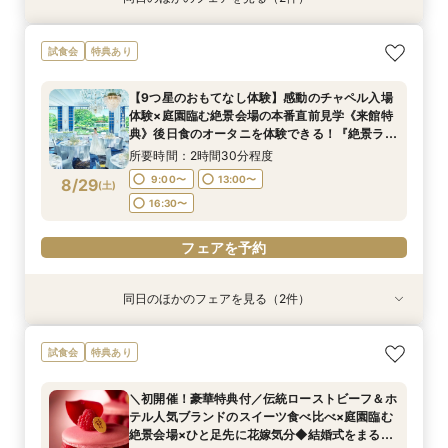
【初めての見学におすすめ！SATSUKIスイーツ
【美しき日本の結婚式】本格神殿＆1万坪の庭園
試食会
特典あり
付】感動のセレモニー叶うチャペル見学×結婚準
臨む絶景会場×パティスリーSATSUKIスイーツ体
備ダンドリ相談
験
【9つ星のおもてなし体験】感動のチャペル入場
所要時間：2時間30分程度
所要時間：2時間程度
体験×庭園臨む絶景会場の本番直前見学《来館特
10:00〜
10:00〜
13:00〜
13:00〜
8/28
8/28
典》後日食のオータニを体験できる！『絶景ラン
(
(
金
金
)
)
チビュッフェ』ご招待
16:00〜
16:00〜
所要時間：2時間30分程度
9:00〜
13:00〜
8/29
(
土
)
フェアを予約
フェアを予約
16:30〜
フェアを予約
同日のほかのフェアを見る（2件）
試食会
試食会
特典あり
特典あり
【1万坪の日本庭園】本格神殿・庭見え会場見学
【2〜3件目見学におすすめ】見積り×おもてなし
試食会
特典あり
×『絶景ビュッフェ』ご招待＆フェア成約特典付
徹底比較×絶景ランチビュッフェ券付！ホテル婚
ならではの安心感や費用の違いを確認しながら、
所要時間：2時間30分程度
＼初開催！豪華特典付／伝統ローストビーフ＆ホ
本命会場を見極めたい方におすすめ
所要時間：2時間30分程度
9:00〜
13:00〜
テル人気ブランドのスイーツ食べ比べ×庭園臨む
9:00〜
13:00〜
8/29
8/29
絶景会場×ひと足先に花嫁気分◆結婚式をまるご
(
(
土
土
)
)
16:30〜