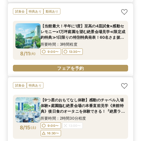
試食会
特典あり
動画あり
【当館最大！半年に1度】至高の4皿試食×感動セ
レモニー×1万坪庭園を望む絶景会場見学≪限定成
約特典≫1日限りの特別特典発表！60名さま披露
宴の場合、最大70万円お得！
所要時間：3時間程度
9:00〜
13:30〜
8/11
(
火
)
フェアを予約
試食会
特典あり
【9つ星のおもてなし体験】感動のチャペル入場
体験×庭園臨む絶景会場の本番直前見学《来館特
典》後日食のオータニを体験できる！『絶景ラン
チビュッフェ』ご招待
所要時間：2時間30分程度
9:00〜
13:00〜
8/15
(
土
)
16:30〜