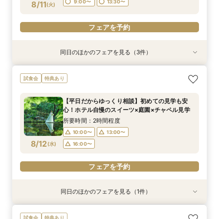
9:00〜
13:30〜
8/11
(
火
)
フェアを予約
フェアを予約
同日のほかのフェアを見る（3件）
試食会
試食会
試食会
特典あり
特典あり
特典あり
【半年に1度のBIGフェア】2〜3件目見学におす
今年最大BIGフェア【1万坪の日本庭園】本格神殿
＼会場見学のラストに／チャペル入場体験×庭見
試食会
特典あり
すめ◆料理・見積り・おもてなしを他会場と比較
＆庭見え絶景会場×受け継がれるローストビーフ
え絶景会場×食のオータニ『絶景ビュッフェ』ご
できる相談会。ホテル婚ならではの安心感や費用
試食付≪限定成約特典≫1日限りの特別特典発
招待≪限定成約特典≫1日限りの特別特典発表！
【平日だからゆっくり相談】初めての見学も安
の違いを整理し、本命会場を見極めたい方へ
表！60名さま披露宴の場合、最大70万円お得！
60名さま披露宴の場合、最大70万円お得！
所要時間：3時間程度
所要時間：3時間程度
所要時間：2時間程度
心！ホテル自慢のスイーツ×庭園×チャペル見学
17:00〜
9:00〜
9:00〜
13:30〜
13:30〜
8/11
8/11
8/11
(
(
(
火
火
火
)
)
)
所要時間：2時間程度
10:00〜
13:00〜
フェアを予約
フェアを予約
フェアを予約
8/12
(
水
)
16:00〜
フェアを予約
同日のほかのフェアを見る（1件）
試食会
特典あり
【美しき日本の結婚式】本格神殿＆1万坪の庭園
試食会
特典あり