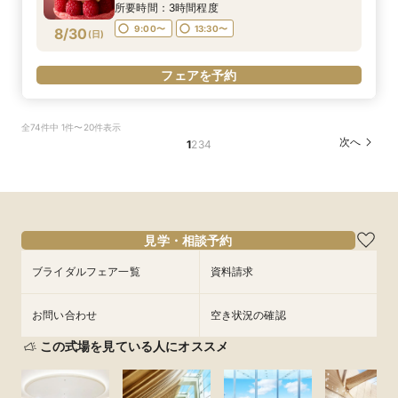
と体験できる特別フェア
16:30〜
所要時間：3時間程度
フェアを予約
9:00〜
13:30〜
8/30
(
日
)
フェアを予約
フェアを予約
全74件中 1件〜20件表示
次へ
1
2
3
4
見学・相談予約
ブライダルフェア一覧
資料請求
お問い合わせ
空き状況の確認
この式場を見ている人にオススメ