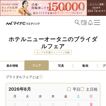
ホテルニューオータニのブライダ
ルフェア
カップル応援キャンペーン対象
フェア
基本情報
写真
動画
プ
ブライダルフェアとは
2026年8月
平日
土日祝
月
火
水
木
金
土
日
3
4
5
6
7
8
9