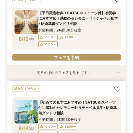
臨む絶景会場×パティスリーSATSUKIスイーツ体
験
【平日限定特典！SATSUKIスイーツ付】初見学
所要時間：2時間程度
におすすめ！感動のセレモニー叶うチャペル見学
10:00〜
13:00〜
8/12
×結婚準備ダンドリ相談
(
水
)
16:00〜
所要時間：2時間30分程度
10:00〜
13:00〜
8/13
(
木
)
フェアを予約
16:00〜
フェアを予約
同日のほかのフェアを見る（1件）
試食会
特典あり
【1万坪の日本庭園】本格神殿＆庭園臨む絶景会
試食会
特典あり
場×パティスリーSATSUKIスイーツが愉しめる
ティーチケットプレゼント
【初めての見学におすすめ！SATSUKIスイーツ
所要時間：2時間程度
付】感動のセレモニー叶うチャペル見学×結婚準
10:00〜
13:00〜
8/13
備ダンドリ相談
(
木
)
16:00〜
所要時間：2時間30分程度
10:00〜
13:00〜
8/14
(
金
)
フェアを予約