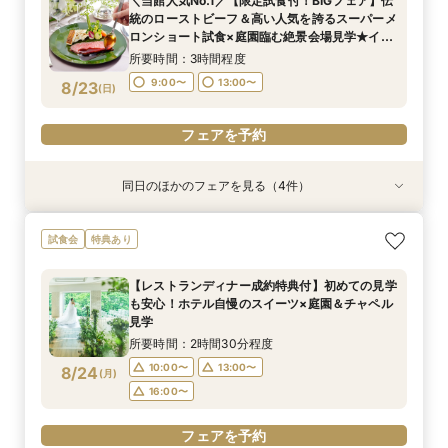
＼当館人気No.1／【限定試食付！BIGフェア】伝
本命会場を見極めたい方におすすめ
所要時間：2時間30分程度
9:00〜
13:00〜
統のローストビーフ＆高い人気を誇るスーパーメ
9:00〜
13:00〜
8/22
8/22
ロンショート試食×庭園臨む絶景会場見学★イ
(
(
土
土
)
)
16:30〜
メージ膨らむチャペル入場体験もご用意！
16:30〜
所要時間：3時間程度
フェアを予約
9:00〜
13:00〜
8/23
(
日
)
フェアを予約
フェアを予約
同日のほかのフェアを見る（4件）
試食会
試食会
試食会
試食会
特典あり
特典あり
特典あり
特典あり
【27年2月までの結婚式がお得】限定プラン大公
【2〜3件目見学におすすめ】料理・見積り・お
《和婚検討の方必見》本格神殿＆1万坪の庭園臨
【会場見学のラストにおすすめ！決め手が見つか
試食会
特典あり
開×直近ウエディング相談＆美食体験《成約特
もてなしを他会場と比較しながら確認できる相談
む絶景会場×伝統ローストビーフ＆メディアでも
る】徹底比較相談×チャペル入場体験と庭見え絶
典》2027年1月なら60名の披露宴なら最大70万
会。ホテル婚ならではの安心感や費用の違いを整
話題！スーパーメロンショートケーキ試食付
景会場見学！さらに『食のオータニ』ランチ券プ
【レストランディナー成約特典付】初めての見学
円ご優待！
理しながら、本命会場を見極めたい方におすす
レゼント
所要時間：3時間程度
所要時間：3時間程度
所要時間：3時間程度
所要時間：2時間程度
も安心！ホテル自慢のスイーツ×庭園＆チャペル
め！
16:30〜
9:00〜
9:00〜
9:00〜
13:00〜
13:00〜
13:00〜
8/23
8/23
8/23
8/23
見学
(
(
(
(
日
日
日
日
)
)
)
)
所要時間：2時間30分程度
フェアを予約
フェアを予約
フェアを予約
フェアを予約
10:00〜
13:00〜
8/24
(
月
)
16:00〜
フェアを予約