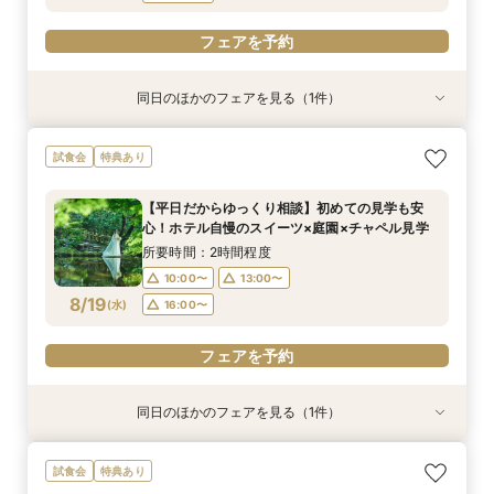
フェアを予約
同日のほかのフェアを見る（1件）
試食会
特典あり
【和婚ご検討のおふたりへ】本格神殿＆1万坪の
試食会
特典あり
日本庭園×話題のSATSUKIスイーツが愉しめる
ティーチケットプレゼント
【平日だからゆっくり相談】初めての見学も安
所要時間：2時間程度
心！ホテル自慢のスイーツ×庭園×チャペル見学
10:00〜
13:00〜
8/17
(
月
)
所要時間：2時間程度
16:00〜
10:00〜
13:00〜
8/19
(
水
)
16:00〜
フェアを予約
フェアを予約
同日のほかのフェアを見る（1件）
試食会
特典あり
【美しき日本の結婚式】本格神殿＆1万坪の庭園
試食会
特典あり
臨む絶景会場×パティスリーSATSUKIスイーツ体