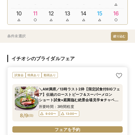
10
11
12
13
14
15
16
条件未選択
絞り込む
イチオシのブライダルフェア
試食会
特典あり
動画あり
＼AM満席／13時ラスト2枠【限定試食付BIGフェ
ア】伝統のローストビーフ＆スーパーメロン
ショート試食×庭園臨む絶景会場見学★チャペル
入場体験
所要時間：3時間程度
9:00〜
13:00〜
8/9
(
日
)
フェアを予約