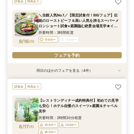
試食会
特典あり
徹底比較×絶景ランチビュッフェ券付！ホテル婚
×『絶景ビュッフェ』ご招待＆フェア成約特典付
ならではの安心感や費用の違いを確認しながら、
所要時間：2時間30分程度
＼当館人気No.1／【限定試食付！BIGフェア】伝
本命会場を見極めたい方におすすめ
所要時間：2時間30分程度
9:00〜
13:00〜
統のローストビーフ＆高い人気を誇るスーパーメ
9:00〜
13:00〜
8/15
8/15
ロンショート試食×庭園臨む絶景会場見学★イ
(
(
土
土
)
)
16:30〜
メージ膨らむチャペル入場体験もご用意！
16:30〜
所要時間：3時間程度
フェアを予約
9:00〜
13:00〜
8/16
(
日
)
フェアを予約
フェアを予約
同日のほかのフェアを見る（4件）
試食会
試食会
試食会
試食会
特典あり
特典あり
特典あり
特典あり
【会場見学のラストにおすすめ！決め手が見つか
【27年2月までの結婚式がお得】限定プラン大公
【2〜3件目見学におすすめ】料理・見積り・お
《和婚検討の方必見》本格神殿＆1万坪の庭園臨
試食会
特典あり
る】徹底比較相談×チャペル入場体験と庭見え絶
開×直近ウエディング相談＆美食体験《成約特
もてなしを他会場と比較しながら確認できる相談
む絶景会場×伝統ローストビーフ＆メディアでも
景会場見学！さらに『食のオータニ』ランチ券プ
典》2027年1月なら60名の披露宴なら最大70万
会。ホテル婚ならではの安心感や費用の違いを整
話題！スーパーメロンショートケーキ試食付
【レストランディナー成約特典付】初めての見学
レゼント
円ご優待！
理しながら、本命会場を見極めたい方におすす
所要時間：2時間程度
所要時間：3時間程度
所要時間：3時間程度
所要時間：3時間程度
も安心！ホテル自慢のスイーツ×庭園＆チャペル
め！
16:30〜
9:00〜
9:00〜
9:00〜
13:00〜
13:00〜
13:00〜
8/16
8/16
8/16
8/16
見学
(
(
(
(
日
日
日
日
)
)
)
)
所要時間：2時間30分程度
フェアを予約
フェアを予約
フェアを予約
フェアを予約
10:00〜
13:00〜
8/17
(
月
)
16:00〜