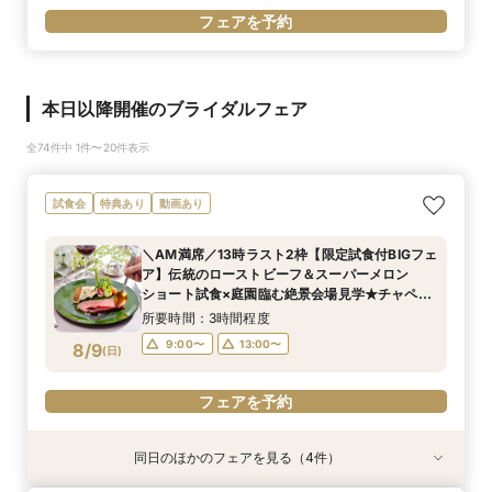
フェアを予約
本日以降開催のブライダルフェア
全74件中 1件〜20件表示
試食会
特典あり
動画あり
＼AM満席／13時ラスト2枠【限定試食付BIGフェ
ア】伝統のローストビーフ＆スーパーメロン
ショート試食×庭園臨む絶景会場見学★チャペル
入場体験
所要時間：3時間程度
9:00〜
13:00〜
8/9
(
日
)
フェアを予約
同日のほかのフェアを見る（4件）
試食会
試食会
試食会
試食会
特典あり
特典あり
特典あり
特典あり