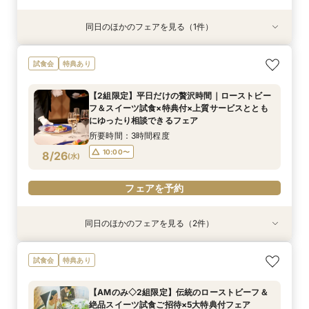
同日のほかのフェアを見る（1件）
試食会
特典あり
【和婚ご検討のおふたりへ】本格神殿＆1万坪の
試食会
特典あり
日本庭園×話題のSATSUKIスイーツが愉しめる
ティーチケットプレゼント
【2組限定】平日だけの贅沢時間｜ローストビー
所要時間：2時間程度
フ＆スイーツ試食×特典付×上質サービスととも
10:00〜
13:00〜
8/24
にゆったり相談できるフェア
(
月
)
16:00〜
所要時間：3時間程度
10:00〜
8/26
(
水
)
フェアを予約
フェアを予約
同日のほかのフェアを見る（2件）
試食会
試食会
特典あり
特典あり
【平日だからゆっくり相談】初めての見学も安
【美しき日本の結婚式】本格神殿＆1万坪の庭園
試食会
特典あり
心！ホテル自慢のスイーツ×庭園×チャペル見学
臨む絶景会場×パティスリーSATSUKIスイーツ体
験
所要時間：2時間程度
【AMのみ◇2組限定】伝統のローストビーフ＆
所要時間：2時間程度
10:00〜
13:00〜
絶品スイーツ試食ご招待×5大特典付フェア