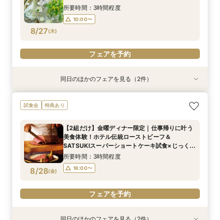
10:00〜
13:00〜
8/26
8/26
(
(
水
水
)
)
16:00〜
所要時間：3時間程度
16:00〜
10:00〜
フェアを予約
8/27
(
木
)
フェアを予約
フェアを予約
同日のほかのフェアを見る（2件）
試食会
試食会
特典あり
特典あり
【平日限定特典！SATSUKIスイーツ付】初見学
【1万坪の日本庭園】本格神殿＆庭園臨む絶景会
試食会
特典あり
におすすめ！感動のセレモニー叶うチャペル見学
場×パティスリーSATSUKIスイーツが愉しめる
×結婚準備ダンドリ相談
ティーチケットプレゼント
【2組だけ】金曜ディナー限定｜仕事帰りに叶う
所要時間：2時間30分程度
所要時間：2時間程度
美食体験！ホテル伝統ローストビーフ＆
10:00〜
10:00〜
13:00〜
13:00〜
8/27
8/27
SATSUKIスーパーショートケーキ試食×じっくり
(
(
木
木
)
)
個別相談
16:00〜
16:00〜
所要時間：3時間程度
16:00〜
8/28
(
金
)
フェアを予約
フェアを予約
フェアを予約
同日のほかのフェアを見る（2件）
試食会
試食会
特典あり
特典あり