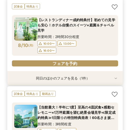
《和婚検討の方必見》本格神殿＆1万坪の庭園臨
【2〜3件目見学におすすめ】料理・見積り・お
【27年2月までの結婚式がお得】限定プラン大公
【会場見学のラストにおすすめ！決め手が見つか
試食会
特典あり
む絶景会場×伝統ローストビーフ＆メディアでも
もてなしを他会場と比較しながら確認できる相談
開×直近ウエディング相談＆美食体験《成約特
る】徹底比較相談×チャペル入場体験と庭見え絶
話題！スーパーメロンショートケーキ試食付
会。ホテル婚ならではの安心感や費用の違いを整
典》2027年1月なら60名の披露宴なら最大70万
景会場見学！さらに『食のオータニ』ランチ券プ
【レストランディナー成約特典付】初めての見学
理しながら、本命会場を見極めたい方におすす
円ご優待！
レゼント
所要時間：3時間程度
所要時間：3時間程度
所要時間：3時間程度
所要時間：2時間程度
も安心！ホテル自慢のスイーツ×庭園＆チャペル
め！
16:30〜
9:00〜
9:00〜
9:00〜
13:00〜
13:00〜
13:00〜
8/9
8/9
8/9
8/9
見学
(
(
(
(
日
日
日
日
)
)
)
)
所要時間：2時間30分程度
フェアを予約
フェアを予約
フェアを予約
フェアを予約
10:00〜
13:00〜
8/10
(
月
)
16:00〜
フェアを予約
同日のほかのフェアを見る（1件）
試食会
特典あり
【和婚ご検討のおふたりへ】本格神殿＆1万坪の
試食会
特典あり
動画あり
日本庭園×話題のSATSUKIスイーツが愉しめる
ティーチケットプレゼント
【当館最大！半年に1度】至高の4皿試食×感動セ
所要時間：2時間程度
レモニー×1万坪庭園を望む絶景会場見学≪限定成
10:00〜
13:00〜
8/10
約特典≫1日限りの特別特典発表！60名さま披露
(
月
)
宴の場合、最大70万円お得！
16:00〜
所要時間：3時間程度