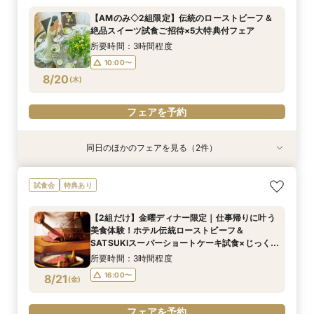
験
【AMのみ◇2組限定】伝統のローストビーフ＆
所要時間：2時間程度
絶品スイーツ試食ご招待×5大特典付フェア
10:00〜
13:00〜
8/19
(
水
)
所要時間：3時間程度
16:00〜
10:00〜
8/20
(
木
)
フェアを予約
フェアを予約
同日のほかのフェアを見る（2件）
試食会
試食会
特典あり
特典あり
【平日限定特典！SATSUKIスイーツ付】初見学
【1万坪の日本庭園】本格神殿＆庭園臨む絶景会
試食会
特典あり
におすすめ！感動のセレモニー叶うチャペル見学
場×パティスリーSATSUKIスイーツが愉しめる
×結婚準備ダンドリ相談
ティーチケットプレゼント
【2組だけ】金曜ディナー限定｜仕事帰りに叶う
所要時間：2時間30分程度
所要時間：2時間程度
美食体験！ホテル伝統ローストビーフ＆
10:00〜
10:00〜
13:00〜
13:00〜
8/20
8/20
SATSUKIスーパーショートケーキ試食×じっくり
(
(
木
木
)
)
個別相談
16:00〜
16:00〜
所要時間：3時間程度
16:00〜
8/21
(
金
)
フェアを予約
フェアを予約
フェアを予約